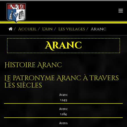
Accueil
L'Ain
Les villages
Aranc
Aranc
Histoire Aranc
Le patronyme Aranc à travers
les siècles
Aranc
1249
Arenc
1284
Arens