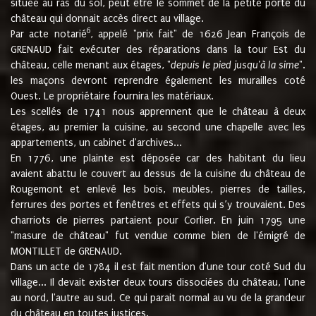
située au ras du sol, peut être le sommet de la petite porte du
château qui donnait accès direct au village.
6
Par acte notarié
, appelé "prix fait" de 1626 Jean François de
GRENAUD fait exécuter des réparations dans la tour Est du
château, celle menant aux étages, "
depuis le pied jusqu'à la sime
".
les maçons devront reprendre également les murailles coté
Ouest. Le propriétaire fournira les matériaux.
Les scellés de 1741 nous apprennent que le château à deux
étages, au premier la cuisine, au second une chapelle avec les
appartements, un cabinet d'archives...
En 1776, une plainte est déposée car des habitant du lieu
avaient abattu le couvert au dessus de la cuisine du château de
Rougemont et enlevé les bois, meubles, pierres de tailles,
ferrures des portes et fenêtres et effets qui s’y trouvaient. Des
charriots de pierres partaient pour Corlier. En juin 1795 une
"masure de château" fut vendue comme bien de l'émigré de
MONTILLET de GRENAUD.
Dans un acte de 1784 il est fait mention d'une tour coté Sud du
village... Il devait exister deux tours dissociées du château, l'une
au nord, l'autre au sud. Ce qui parait normal au vu de la grandeur
du château en toutes justices.