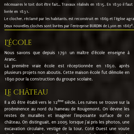
nécessaires le toit doit être fait... Travaux réalisés en 1815. En 1830 il faut
livrée en 1831.
Le clocher, réclamé par les habitants, est reconstruit en 1869 et l'église agr
8
Deux nouvelles cloches sont livrées par l'entreprise BURDIN de Lyon en 1867
.
L'école
Nous savons que depuis 1791 un maître d'école enseigne à
Aranc.
La première vraie école est réceptionnée en 1850, après
plusieurs projets non aboutis. Cette maison école fut démolie en
1890 pour la construction du groupe scolaire.
Le château
ème
Il a dû être établi vers le 12
siècle. Les ruines se trouve sur la
proéminence au nord du hameau de Rougemont. On devine les
restes de murailles et imaginer l'imposante surface de ce
château. On distinguait, en 2005 lorsque j'ai pris les photos, une
excavation circulaire, vestige de la tour. Coté Ouest une voute