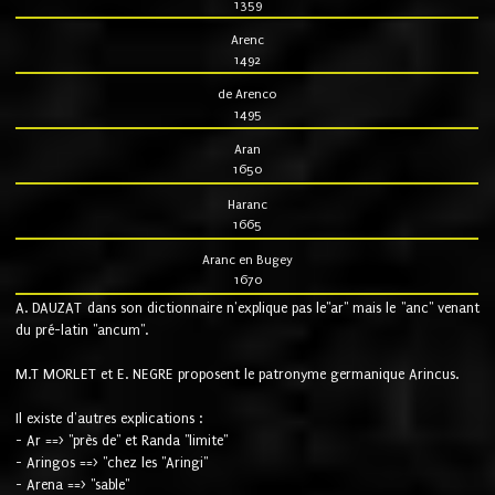
1359
Arenc
1492
de Arenco
1495
Aran
1650
Haranc
1665
Aranc en Bugey
1670
A. DAUZAT dans son dictionnaire n'explique pas le"ar" mais le "anc" venant
du pré-latin "ancum".
M.T MORLET et E. NEGRE proposent le patronyme germanique Arincus.
Il existe d'autres explications :
- Ar ==> "près de" et Randa "limite"
- Aringos ==> "chez les "Aringi"
- Arena ==> "sable"