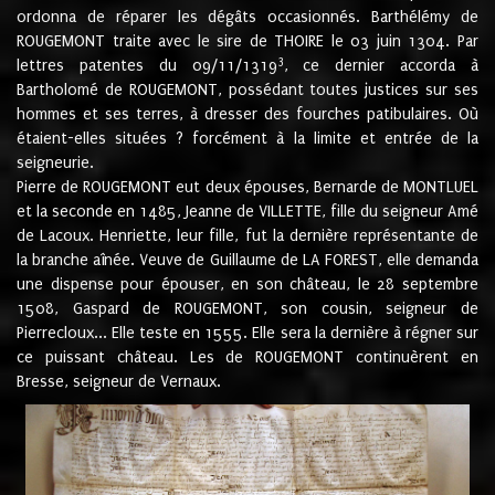
ordonna de réparer les dégâts occasionnés. Barthélémy de
ROUGEMONT traite avec le sire de THOIRE le 03 juin 1304. Par
3
lettres patentes du 09/11/1319
, ce dernier accorda à
Bartholomé de ROUGEMONT, possédant toutes justices sur ses
hommes et ses terres, à dresser des fourches patibulaires. Où
étaient-elles situées ? forcément à la limite et entrée de la
seigneurie.
Pierre de ROUGEMONT eut deux épouses, Bernarde de MONTLUEL
et la seconde en 1485, Jeanne de VILLETTE, fille du seigneur Amé
de Lacoux. Henriette, leur fille, fut la dernière représentante de
la branche aînée. Veuve de Guillaume de LA FOREST, elle demanda
une dispense pour épouser, en son château, le 28 septembre
1508, Gaspard de ROUGEMONT, son cousin, seigneur de
Pierrecloux... Elle teste en 1555. Elle sera la dernière à régner sur
ce puissant château. Les de ROUGEMONT continuèrent en
Bresse, seigneur de Vernaux.