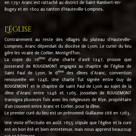
en 1791 Aranc est rattaché au district de Saint-Rambert-en-
Bugey et en 1802 au canton d'Hauteville-Lompnes.
L'église
Contrairement au reste des villages du plateau d'Hauteville-
Lompnes, Aranc dépendait du diocèse de Lyon. Le curier du lieu
gère les vicaire de Corlier, Montgriffon.
ème
La copie du 16
d’une charte d’avril 1247, prouve que
Josserand de ROUGEMONT engagea au chapitre de l’église de
ème
Saint Paul de Lyon, le 6
des dîmes d’Aranc, convention
renouvelée en 1248. Une charte fut signée entre Guy de
ROUGEMONT et le chapitre de saint Paul de Lyon au sujet de la
dîme d’Aranc entre 1248 et 1265. Josselain de ROUGEMONT
transigea plusieurs fois avec les religieuses de Blye, propriétaire
d'un couvent entre Aranc et Corlier, pour la dîme.
Le premier curé du lieu est un prénommé Guillaume cité en 1263.
Une visite effectuée en août 1655 stipule que l'église et la cure
est en bon été et bien entretenue, mais nous apprend beaucoup