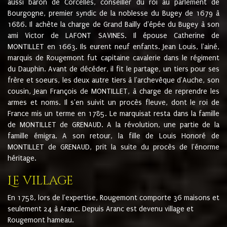
aussi baron de Corcelles, conseiller du roi au parlement de
Bourgogne, premier syndic de la noblesse du Bugey de 1679 à
1686. Il achète la charge de Grand Bailly d'épée du Bugey à son
ami Victor de LAFONT SAVINES. Il épouse Catherine de
MONTILLET en 1663. Ils eurent neuf enfants. Jean Louis, l'ainé,
marquis de Rougemont fut capitaine cavalerie dans le régiment
du Dauphin. Avant de décéder, il fit le partage, un tiers pour ses
frère et soeurs, les deux autre tiers à l'archevêque d'Auche, son
cousin, Jean François de MONTILLET, à charge de reprendre les
armes et noms. Il s'en suivit un procès fleuve, dont le roi de
France mis un terme en 1785. Le marquisat resta dans la famille
de MONTILLET de GRENAUD. A la révolution, une partie de la
famille émigra. A son retour, la fille de Louis Honoré de
MONTILLET de GRENAUD, prit la suite du procès de l'énorme
héritage.
Le village
En 1758, lors de l'expertise, Rougemont comporte 36 maisons et
seulement 24 à Aranc. Depuis Aranc est devenu village et
Rougemont hameau.