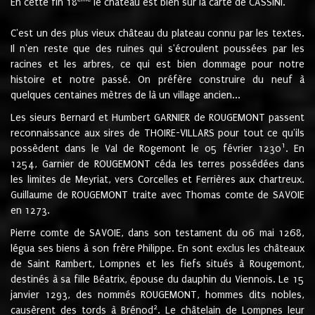
En cette fin 18
le château est bien sur la carte de CASSINI.
C'est un des plus vieux château du plateau connu par les textes.
Il n'en reste que des ruines qui s'écroulent poussées par les
racines et les arbres, ce qui est bien dommage pour notre
histoire et notre passé. On préfère construire du neuf à
quelques centaines mètres de là un village ancien...
Les sieurs Bernard et Humbert GARNIER de ROUGEMONT passent
reconnaissance aux sires de THOIRE-VILLARS pour tout ce qu'ils
1
possèdent dans le Val de Rogemont le 05 février 1230
. En
1254, Garnier de ROUGEMONT céda les terres possédées dans
les limites de Meyriat, vers Corcelles et Ferrières aux chartreux.
Guillaume de ROUGEMONT traite avec Thomas comte de SAVOIE
en 1273.
Pierre comte de SAVOIE, dans son testament du 06 mai 1268,
légua ses biens à son frère Philippe. En sont exclus les châteaux
de Saint Rambert, Lompnes et les fiefs situés à Rougemont,
destinés à sa fille Béatrix, épouse du dauphin du Viennois. Le 15
janvier 1293, des nommés ROUGEMONT, hommes dits nobles,
2
causèrent des tords à Brénod
. Le châtelain de Lompnes leur