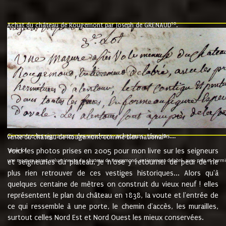
10
Achat du château de Rougemont par Joseph de GRENAUD
.
"l'an mil six cent soixante treze le ving neuvième jour du mois de novemb
nommé fut présent Messire Claude Guillaume de Moyriat chevalier baron de 
vend, purement simplement et irrevocablement a monseigneur monsieur Jose
et chavannes conseiller du roy au parlement de Bourgogne, present et accept
que le dit seigneur Baron de la Vellière a sur ses hommes, indivisables et fi
de la Velliere tout ainsi et comme le dit seigneur Baron et ses hauteurs e
présent......"
suivent les rentes, donation des terriers, etc... au prix de 880 livre louis d'or
Ci contre les signatures des vendeurs, acheteurs, témoins....
9.
vente du château de Rougemont comme bien national
Voici les photos prises en 2005 pour mon livre sur les seigneurs
"3ème lot
une mazure assez volumineuse du chateau de Rougemond, entierement delabré, avec près et hermitur
et seigneuries du plateau. Je n'ose y retourner de peur de ne
plus rien retrouver de ces vestiges historiques... Alors qu'à
quelques centaine de mètres on construit du vieux neuf ! elles
représentent le plan du château en 1838, la voute et l'entrée de
ce qui ressemble à une porte, le chemin d'accès, les murailles,
surtout celles Nord Est et Nord Ouest les mieux conservées.