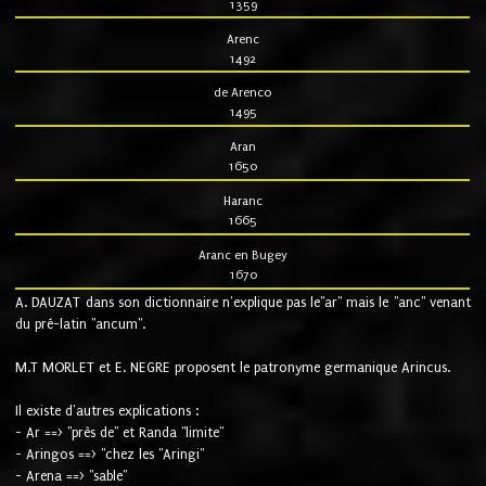
1359
Arenc
1492
de Arenco
1495
Aran
1650
Haranc
1665
Aranc en Bugey
1670
A. DAUZAT dans son dictionnaire n'explique pas le"ar" mais le "anc" venant
du pré-latin "ancum".
M.T MORLET et E. NEGRE proposent le patronyme germanique Arincus.
Il existe d'autres explications :
- Ar ==> "près de" et Randa "limite"
- Aringos ==> "chez les "Aringi"
- Arena ==> "sable"