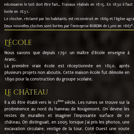
nécessaires le toit doit être fait... Travaux réalisés en 1815. En 1830 il faut
livrée en 1831.
Le clocher, réclamé par les habitants, est reconstruit en 1869 et l'église agr
8
Deux nouvelles cloches sont livrées par l'entreprise BURDIN de Lyon en 1867
.
L'école
Nous savons que depuis 1791 un maître d'école enseigne à
Aranc.
La première vraie école est réceptionnée en 1850, après
plusieurs projets non aboutis. Cette maison école fut démolie en
1890 pour la construction du groupe scolaire.
Le château
ème
Il a dû être établi vers le 12
siècle. Les ruines se trouve sur la
proéminence au nord du hameau de Rougemont. On devine les
restes de murailles et imaginer l'imposante surface de ce
château. On distinguait, en 2005 lorsque j'ai pris les photos, une
excavation circulaire, vestige de la tour. Coté Ouest une voute