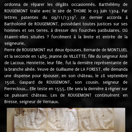
ordonna de réparer les dégâts occasionnés. Barthélémy de
ROUGEMONT traite avec le sire de THOIRE le 03 juin 1304. Par
3
lettres patentes du 09/11/1319
, ce dernier accorda à
Bartholomé de ROUGEMONT, possédant toutes justices sur ses
hommes et ses terres, à dresser des fourches patibulaires. Où
étaient-elles situées ? forcément à la limite et entrée de la
seigneurie.
Pierre de ROUGEMONT eut deux épouses, Bernarde de MONTLUEL
et la seconde en 1485, Jeanne de VILLETTE, fille du seigneur Amé
de Lacoux. Henriette, leur fille, fut la dernière représentante de
la branche aînée. Veuve de Guillaume de LA FOREST, elle demanda
une dispense pour épouser, en son château, le 28 septembre
1508, Gaspard de ROUGEMONT, son cousin, seigneur de
Pierrecloux... Elle teste en 1555. Elle sera la dernière à régner sur
ce puissant château. Les de ROUGEMONT continuèrent en
Bresse, seigneur de Vernaux.