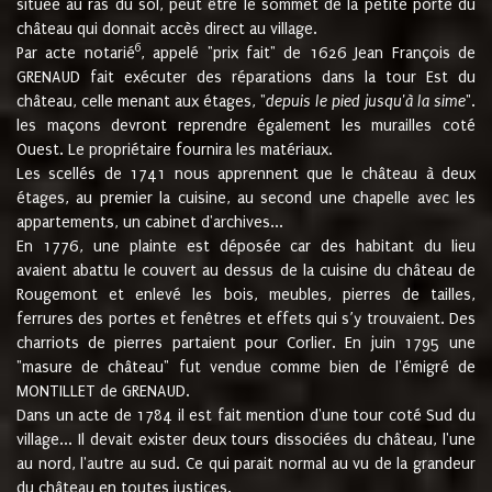
située au ras du sol, peut être le sommet de la petite porte du
château qui donnait accès direct au village.
6
Par acte notarié
, appelé "prix fait" de 1626 Jean François de
GRENAUD fait exécuter des réparations dans la tour Est du
château, celle menant aux étages, "
depuis le pied jusqu'à la sime
".
les maçons devront reprendre également les murailles coté
Ouest. Le propriétaire fournira les matériaux.
Les scellés de 1741 nous apprennent que le château à deux
étages, au premier la cuisine, au second une chapelle avec les
appartements, un cabinet d'archives...
En 1776, une plainte est déposée car des habitant du lieu
avaient abattu le couvert au dessus de la cuisine du château de
Rougemont et enlevé les bois, meubles, pierres de tailles,
ferrures des portes et fenêtres et effets qui s’y trouvaient. Des
charriots de pierres partaient pour Corlier. En juin 1795 une
"masure de château" fut vendue comme bien de l'émigré de
MONTILLET de GRENAUD.
Dans un acte de 1784 il est fait mention d'une tour coté Sud du
village... Il devait exister deux tours dissociées du château, l'une
au nord, l'autre au sud. Ce qui parait normal au vu de la grandeur
du château en toutes justices.