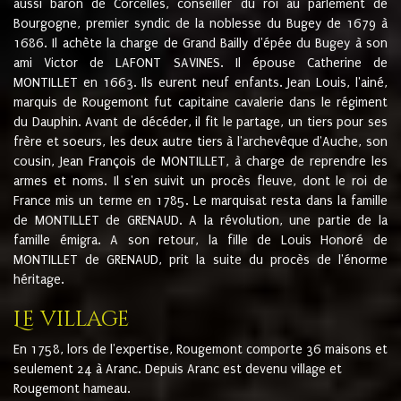
aussi baron de Corcelles, conseiller du roi au parlement de
Bourgogne, premier syndic de la noblesse du Bugey de 1679 à
1686. Il achète la charge de Grand Bailly d'épée du Bugey à son
ami Victor de LAFONT SAVINES. Il épouse Catherine de
MONTILLET en 1663. Ils eurent neuf enfants. Jean Louis, l'ainé,
marquis de Rougemont fut capitaine cavalerie dans le régiment
du Dauphin. Avant de décéder, il fit le partage, un tiers pour ses
frère et soeurs, les deux autre tiers à l'archevêque d'Auche, son
cousin, Jean François de MONTILLET, à charge de reprendre les
armes et noms. Il s'en suivit un procès fleuve, dont le roi de
France mis un terme en 1785. Le marquisat resta dans la famille
de MONTILLET de GRENAUD. A la révolution, une partie de la
famille émigra. A son retour, la fille de Louis Honoré de
MONTILLET de GRENAUD, prit la suite du procès de l'énorme
héritage.
Le village
En 1758, lors de l'expertise, Rougemont comporte 36 maisons et
seulement 24 à Aranc. Depuis Aranc est devenu village et
Rougemont hameau.