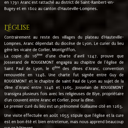
en 1791 Aranc est rattaché au district de Saint-Rambert-en-
Bugey et en 1802 au canton d'Hauteville-Lompnes.
L'église
Contrairement au reste des villages du plateau d'Hauteville-
Lompnes, Aranc dépendait du diocèse de Lyon. Le curier du lieu
gère les vicaire de Corlier, Montgriffon.
ème
La copie du 16
d’une charte d’avril 1247, prouve que
Josserand de ROUGEMONT engagea au chapitre de l’église de
ème
Saint Paul de Lyon, le 6
des dîmes d’Aranc, convention
renouvelée en 1248. Une charte fut signée entre Guy de
ROUGEMONT et le chapitre de saint Paul de Lyon au sujet de la
dîme d’Aranc entre 1248 et 1265. Josselain de ROUGEMONT
transigea plusieurs fois avec les religieuses de Blye, propriétaire
d'un couvent entre Aranc et Corlier, pour la dîme.
Le premier curé du lieu est un prénommé Guillaume cité en 1263.
Une visite effectuée en août 1655 stipule que l'église et la cure
est en bon été et bien entretenue, mais nous apprend beaucoup