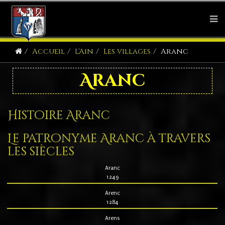
Accueil
L'Ain
Les villages
Aranc
Aranc
Histoire Aranc
Le patronyme Aranc à travers
les siècles
Aranc
1249
Arenc
1284
Arens