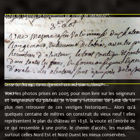
10
Achat du château de Rougemont par Joseph de GRENAUD
.
"l'an mil six cent soixante treze le ving neuvième jour du mois de novemb
nommé fut présent Messire Claude Guillaume de Moyriat chevalier baron de 
vend, purement simplement et irrevocablement a monseigneur monsieur Jose
et chavannes conseiller du roy au parlement de Bourgogne, present et accept
que le dit seigneur Baron de la Vellière a sur ses hommes, indivisables et fi
de la Velliere tout ainsi et comme le dit seigneur Baron et ses hauteurs e
présent......"
suivent les rentes, donation des terriers, etc... au prix de 880 livre louis d'or
Ci contre les signatures des vendeurs, acheteurs, témoins....
9.
vente du château de Rougemont comme bien national
Voici les photos prises en 2005 pour mon livre sur les seigneurs
"3ème lot
une mazure assez volumineuse du chateau de Rougemond, entierement delabré, avec près et hermitur
et seigneuries du plateau. Je n'ose y retourner de peur de ne
plus rien retrouver de ces vestiges historiques... Alors qu'à
quelques centaine de mètres on construit du vieux neuf ! elles
représentent le plan du château en 1838, la voute et l'entrée de
ce qui ressemble à une porte, le chemin d'accès, les murailles,
surtout celles Nord Est et Nord Ouest les mieux conservées.