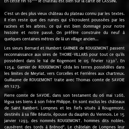
En cette fin 18
le château est bien sur la carte de CASSINI.
C'est un des plus vieux château du plateau connu par les textes.
Il n'en reste que des ruines qui s'écroulent poussées par les
racines et les arbres, ce qui est bien dommage pour notre
histoire et notre passé. On préfère construire du neuf à
quelques centaines mètres de là un village ancien...
Les sieurs Bernard et Humbert GARNIER de ROUGEMONT passent
reconnaissance aux sires de THOIRE-VILLARS pour tout ce qu'ils
1
possèdent dans le Val de Rogemont le 05 février 1230
. En
1254, Garnier de ROUGEMONT céda les terres possédées dans
les limites de Meyriat, vers Corcelles et Ferrières aux chartreux.
Guillaume de ROUGEMONT traite avec Thomas comte de SAVOIE
en 1273.
Pierre comte de SAVOIE, dans son testament du 06 mai 1268,
légua ses biens à son frère Philippe. En sont exclus les châteaux
de Saint Rambert, Lompnes et les fiefs situés à Rougemont,
destinés à sa fille Béatrix, épouse du dauphin du Viennois. Le 15
janvier 1293, des nommés ROUGEMONT, hommes dits nobles,
2
causèrent des tords à Brénod
. Le châtelain de Lompnes leur