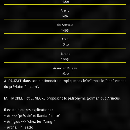
1359
Arenc
1492
de Arenco
1495
Aran
1650
Haranc
1665
Aranc en Bugey
1670
A. DAUZAT dans son dictionnaire n'explique pas le"ar" mais le "anc" venant
du pré-latin "ancum".
M.T MORLET et E. NEGRE proposent le patronyme germanique Arincus.
Il existe d'autres explications :
- Ar ==> "près de" et Randa "limite"
- Aringos ==> "chez les "Aringi"
- Arena ==> "sable"