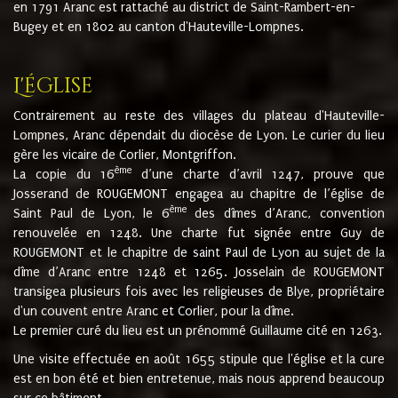
en 1791 Aranc est rattaché au district de Saint-Rambert-en-
Bugey et en 1802 au canton d'Hauteville-Lompnes.
L'église
Contrairement au reste des villages du plateau d'Hauteville-
Lompnes, Aranc dépendait du diocèse de Lyon. Le curier du lieu
gère les vicaire de Corlier, Montgriffon.
ème
La copie du 16
d’une charte d’avril 1247, prouve que
Josserand de ROUGEMONT engagea au chapitre de l’église de
ème
Saint Paul de Lyon, le 6
des dîmes d’Aranc, convention
renouvelée en 1248. Une charte fut signée entre Guy de
ROUGEMONT et le chapitre de saint Paul de Lyon au sujet de la
dîme d’Aranc entre 1248 et 1265. Josselain de ROUGEMONT
transigea plusieurs fois avec les religieuses de Blye, propriétaire
d'un couvent entre Aranc et Corlier, pour la dîme.
Le premier curé du lieu est un prénommé Guillaume cité en 1263.
Une visite effectuée en août 1655 stipule que l'église et la cure
est en bon été et bien entretenue, mais nous apprend beaucoup