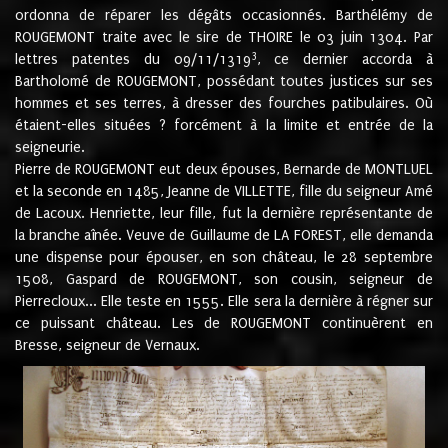
ordonna de réparer les dégâts occasionnés. Barthélémy de
ROUGEMONT traite avec le sire de THOIRE le 03 juin 1304. Par
3
lettres patentes du 09/11/1319
, ce dernier accorda à
Bartholomé de ROUGEMONT, possédant toutes justices sur ses
hommes et ses terres, à dresser des fourches patibulaires. Où
étaient-elles situées ? forcément à la limite et entrée de la
seigneurie.
Pierre de ROUGEMONT eut deux épouses, Bernarde de MONTLUEL
et la seconde en 1485, Jeanne de VILLETTE, fille du seigneur Amé
de Lacoux. Henriette, leur fille, fut la dernière représentante de
la branche aînée. Veuve de Guillaume de LA FOREST, elle demanda
une dispense pour épouser, en son château, le 28 septembre
1508, Gaspard de ROUGEMONT, son cousin, seigneur de
Pierrecloux... Elle teste en 1555. Elle sera la dernière à régner sur
ce puissant château. Les de ROUGEMONT continuèrent en
Bresse, seigneur de Vernaux.