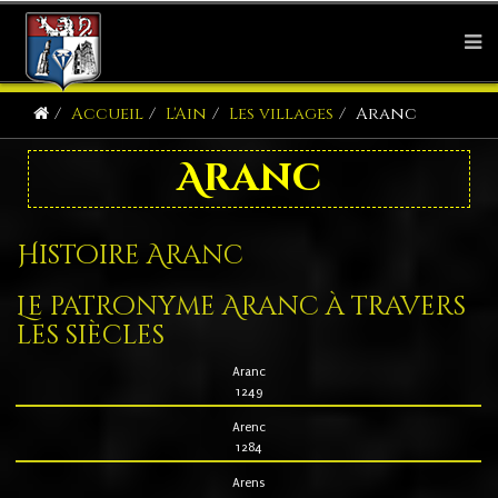
Accueil
L'Ain
Les villages
Aranc
Aranc
Histoire Aranc
Le patronyme Aranc à travers
les siècles
Aranc
1249
Arenc
1284
Arens