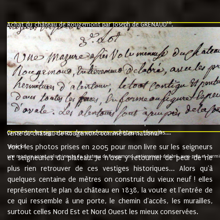
10
Achat du château de Rougemont par Joseph de GRENAUD
.
"l'an mil six cent soixante treze le ving neuvième jour du mois de novemb
nommé fut présent Messire Claude Guillaume de Moyriat chevalier baron de 
vend, purement simplement et irrevocablement a monseigneur monsieur Jose
et chavannes conseiller du roy au parlement de Bourgogne, present et accept
que le dit seigneur Baron de la Vellière a sur ses hommes, indivisables et fi
de la Velliere tout ainsi et comme le dit seigneur Baron et ses hauteurs e
présent......"
suivent les rentes, donation des terriers, etc... au prix de 880 livre louis d'or
Ci contre les signatures des vendeurs, acheteurs, témoins....
9.
vente du château de Rougemont comme bien national
Voici les photos prises en 2005 pour mon livre sur les seigneurs
"3ème lot
une mazure assez volumineuse du chateau de Rougemond, entierement delabré, avec près et hermitur
et seigneuries du plateau. Je n'ose y retourner de peur de ne
plus rien retrouver de ces vestiges historiques... Alors qu'à
quelques centaine de mètres on construit du vieux neuf ! elles
représentent le plan du château en 1838, la voute et l'entrée de
ce qui ressemble à une porte, le chemin d'accès, les murailles,
surtout celles Nord Est et Nord Ouest les mieux conservées.