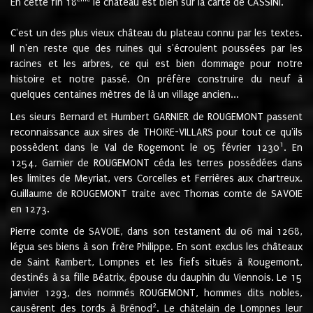
En cette fin 18
le château est bien sur la carte de CASSINI.
C'est un des plus vieux château du plateau connu par les textes.
Il n'en reste que des ruines qui s'écroulent poussées par les
racines et les arbres, ce qui est bien dommage pour notre
histoire et notre passé. On préfère construire du neuf à
quelques centaines mètres de là un village ancien...
Les sieurs Bernard et Humbert GARNIER de ROUGEMONT passent
reconnaissance aux sires de THOIRE-VILLARS pour tout ce qu'ils
1
possèdent dans le Val de Rogemont le 05 février 1230
. En
1254, Garnier de ROUGEMONT céda les terres possédées dans
les limites de Meyriat, vers Corcelles et Ferrières aux chartreux.
Guillaume de ROUGEMONT traite avec Thomas comte de SAVOIE
en 1273.
Pierre comte de SAVOIE, dans son testament du 06 mai 1268,
légua ses biens à son frère Philippe. En sont exclus les châteaux
de Saint Rambert, Lompnes et les fiefs situés à Rougemont,
destinés à sa fille Béatrix, épouse du dauphin du Viennois. Le 15
janvier 1293, des nommés ROUGEMONT, hommes dits nobles,
2
causèrent des tords à Brénod
. Le châtelain de Lompnes leur