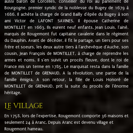
aussi baron de Corcelles, conseiller du roi au parlement de
Bourgogne, premier syndic de la noblesse du Bugey de 1679 à
1686. Il achète la charge de Grand Bailly d'épée du Bugey à son
ami Victor de LAFONT SAVINES. Il épouse Catherine de
MONTILLET en 1663. Ils eurent neuf enfants. Jean Louis, l'ainé,
marquis de Rougemont fut capitaine cavalerie dans le régiment
du Dauphin. Avant de décéder, il fit le partage, un tiers pour ses
frère et soeurs, les deux autre tiers à l'archevêque d'Auche, son
cousin, Jean François de MONTILLET, à charge de reprendre les
armes et noms. Il s'en suivit un procès fleuve, dont le roi de
France mis un terme en 1785. Le marquisat resta dans la famille
de MONTILLET de GRENAUD. A la révolution, une partie de la
famille émigra. A son retour, la fille de Louis Honoré de
MONTILLET de GRENAUD, prit la suite du procès de l'énorme
héritage.
Le village
En 1758, lors de l'expertise, Rougemont comporte 36 maisons et
seulement 24 à Aranc. Depuis Aranc est devenu village et
Rougemont hameau.