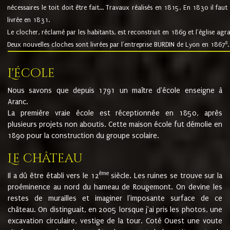
nécessaires le toit doit être fait... Travaux réalisés en 1815. En 1830 il faut
livrée en 1831.
Le clocher, réclamé par les habitants, est reconstruit en 1869 et l'église agr
8
Deux nouvelles cloches sont livrées par l'entreprise BURDIN de Lyon en 1867
.
L'école
Nous savons que depuis 1791 un maître d'école enseigne à
Aranc.
La première vraie école est réceptionnée en 1850, après
plusieurs projets non aboutis. Cette maison école fut démolie en
1890 pour la construction du groupe scolaire.
Le château
ème
Il a dû être établi vers le 12
siècle. Les ruines se trouve sur la
proéminence au nord du hameau de Rougemont. On devine les
restes de murailles et imaginer l'imposante surface de ce
château. On distinguait, en 2005 lorsque j'ai pris les photos, une
excavation circulaire, vestige de la tour. Coté Ouest une voute