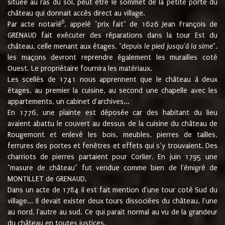
située au ras du sol, peut être le sommet de la petite porte du
château qui donnait accès direct au village.
6
Par acte notarié
, appelé "prix fait" de 1626 Jean François de
GRENAUD fait exécuter des réparations dans la tour Est du
château, celle menant aux étages, "
depuis le pied jusqu'à la sime
".
les maçons devront reprendre également les murailles coté
Ouest. Le propriétaire fournira les matériaux.
Les scellés de 1741 nous apprennent que le château à deux
étages, au premier la cuisine, au second une chapelle avec les
appartements, un cabinet d'archives...
En 1776, une plainte est déposée car des habitant du lieu
avaient abattu le couvert au dessus de la cuisine du château de
Rougemont et enlevé les bois, meubles, pierres de tailles,
ferrures des portes et fenêtres et effets qui s’y trouvaient. Des
charriots de pierres partaient pour Corlier. En juin 1795 une
"masure de château" fut vendue comme bien de l'émigré de
MONTILLET de GRENAUD.
Dans un acte de 1784 il est fait mention d'une tour coté Sud du
village... Il devait exister deux tours dissociées du château, l'une
au nord, l'autre au sud. Ce qui parait normal au vu de la grandeur
du château en toutes justices.