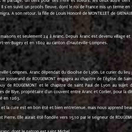
t le partage, un tiers pour ses frère et soeurs, les deux autre tiers
l s'en suivit un procès fleuve, dont le roi de France mis un terme en
émigra. A son retour, la fille de Louis Honoré de MONTILLET de GRENAUD
 maisons et seulement 24 à Aranc. Depuis Aranc est devenu village 
bert-en-Bugey et en 1802 au canton d'Hauteville-Lompnes.
ville-Lompnes, Aranc dépendait du diocèse de Lyon. Le curier du lieu g
que Josserand de ROUGEMONT engagea au chapitre de l’église de Saint
uy de ROUGEMONT et le chapitre de saint Paul de Lyon au sujet d
s de Blye, propriétaire d'un couvent entre Aranc et Corlier, pour la dî
té en 1263.
e et la cure est en bon été et bien entretenue, mais nous apprend be
aint Pierre. Elle aurait été fondée vers 1510 par le seigneur de RO
ranc, dont le patron est saint Michel.