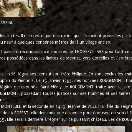
CASSINI.
es textes. Il n'en reste que des ruines qui s'écroulent poussées par 
u neuf à quelques centaines mètres de là un village ancien...
passent reconnaissance aux sires de THOIRE-VILLARS pour tout ce qu
es possédées dans les limites de Meyriat, vers Corcelles et Ferrièr
 1268, légua ses biens à son frère Philippe. En sont exclus les châ
dauphin du Viennois. Le 15 janvier 1293, des nommés ROUGEMONT, ho
dégâts occasionnés. Barthélémy de ROUGEMONT traite avec le sire 
UGEMONT, possédant toutes justices sur ses hommes et ses terres, à
rie.
NTLUEL et la seconde en 1485, Jeanne de VILLETTE, fille du seigneur 
ume de LA FOREST, elle demanda une dispense pour épouser, en son c
1555. Elle sera la dernière à régner sur ce puissant château. Les de 