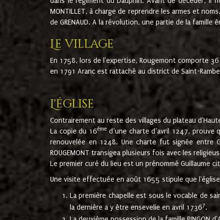
dans le régiment du Dauphin. Avant de décéder, il fi
MONTILLET, à charge de reprendre les armes et noms. I
de GRENAUD. A la révolution, une partie de la famille 
Le village
En 1758, lors de l'expertise, Rougemont comporte 36
en 1791 Aranc est rattaché au district de Saint-Ram
L'église
Contrairement au reste des villages du plateau d'Haute
ème
La copie du 16
d’une charte d’avril 1247, prouve 
renouvelée en 1248. Une charte fut signée entre G
ROUGEMONT transigea plusieurs fois avec les religieuse
Le premier curé du lieu est un prénommé Guillaume ci
Une visite effectuée en août 1655 stipule que l'églis
La première chapelle est sous le vocable de s
7
la dernière a y être ensevelie en avril 1736
.
La deuxième possession de la famille PINGON d'A