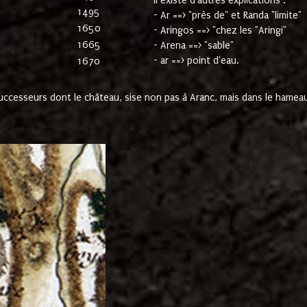
Il existe d'autres explications :
1495
- Ar ==> "près de" et Randa "limite"
1650
- Aringos ==> "chez les "Aringi"
1665
- Arena ==> "sable"
- ar ==> point d'eau.
1670
cesseurs dont le château, sise non pas à Aranc, mais dans le hameau 