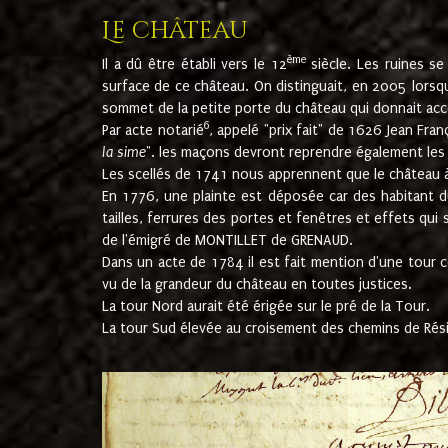
Le château
ème
Il a dû être établi vers le 12
siècle. Les ruines s
surface de ce château. On distinguait, en 2005 lorsque
sommet de la petite porte du château qui donnait accès
6
Par acte notarié
, appelé "prix fait" de 1626 Jean Fra
la sime
". les maçons devront reprendre également les m
Les scellés de 1741 nous apprennent que le château à 
En 1776, une plainte est déposée car des habitant d
tailles, ferrures des portes et fenêtres et effets qui
de l'émigré de MONTILLET de GRENAUD.
Dans un acte de 1784 il est fait mention d'une tour co
vu de la grandeur du château en toutes justices.
La tour Nord aurait été érigée sur le pré de la Tour.
La tour Sud élevée au croisement des chemins de Rés