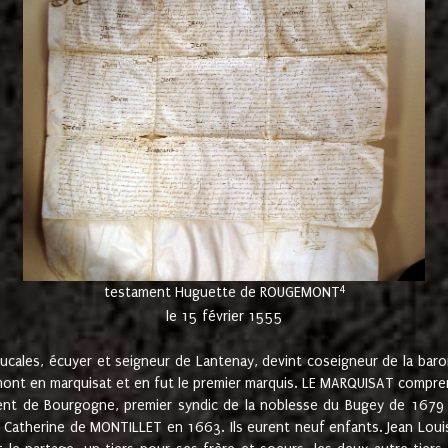
4
testament Huguette de ROUGEMONT
le 15 février 1555
cales, écuyer et seigneur de Lantenay, devint coseigneur de la bar
ont en marquisat et en fut le premier marquis. LE MARQUISAT comprenait
ement de Bourgogne, premier syndic de la noblesse du Bugey de 1679 à
Catherine de MONTILLET en 1663. Ils eurent neuf enfants. Jean Louis,