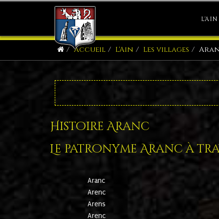
L'AIN
Accueil
L'Ain
Les villages
Ara
Histoire Aranc
Le patronyme Aranc à trav
Aranc
Arenc
Arens
Arenc