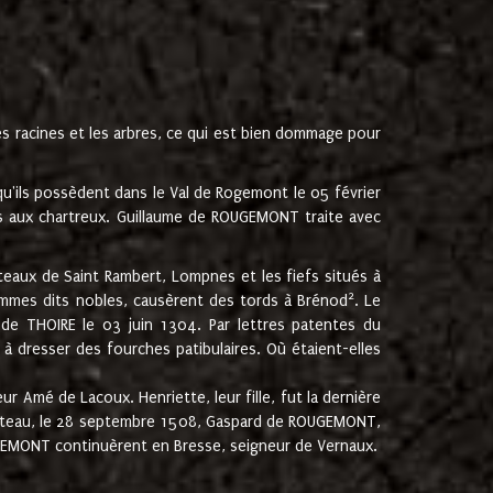
les racines et les arbres, ce qui est bien dommage pour
'ils possèdent dans le Val de Rogemont le 05 février
es aux chartreux. Guillaume de ROUGEMONT traite avec
teaux de Saint Rambert, Lompnes et les fiefs situés à
2
mmes dits nobles, causèrent des tords à Brénod
. Le
de THOIRE le 03 juin 1304. Par lettres patentes du
 dresser des fourches patibulaires. Où étaient-elles
Amé de Lacoux. Henriette, leur fille, fut la dernière
hâteau, le 28 septembre 1508, Gaspard de ROUGEMONT,
ROUGEMONT continuèrent en Bresse, seigneur de Vernaux.