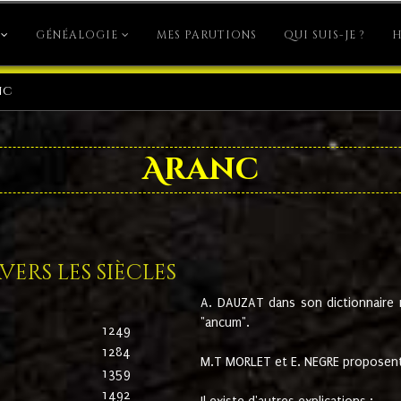
GÉNÉALOGIE
MES PARUTIONS
QUI SUIS-JE ?
H
nc
Aranc
ers les siècles
A. DAUZAT dans son dictionnaire n'
"ancum".
1249
1284
M.T MORLET et E. NEGRE proposent
1359
1492