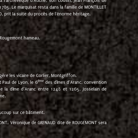
 à l'archevêque d'Auche, son cousin, Jean François de
 1785. Le marquisat resta dans la famille de MONTILLET
, prit la suite du procès de l'énorme héritage.
et Rougemont hameau.
ère les vicaire de Corlier, Montgriffon.
ème
 Paul de Lyon, le 6
des dîmes d’Aranc, convention
e la dîme d’Aranc entre 1248 et 1265. Josselain de
me.
aucoup sur ce bâtiment.
UGEMONT. Véronique de GRENAUD dite de ROUGEMONT sera