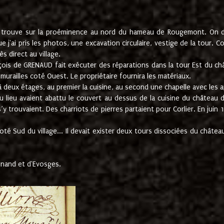
e trouve sur la proéminence au nord du hameau de Rougemont. On dev
 j'ai pris les photos, une excavation circulaire, vestige de la tour. 
 direct au village.
nçois de GRENAUD fait exécuter des réparations dans la tour Est du ch
urailles coté Ouest. Le propriétaire fournira les matériaux.
deux étages, au premier la cuisine, au second une chapelle avec les a
u lieu avaient abattu le couvert au dessus de la cuisine du château 
 s’y trouvaient. Des charriots de pierres partaient pour Corlier. En 
té Sud du village... Il devait exister deux tours dissociées du château,
inand et d'Evosges.