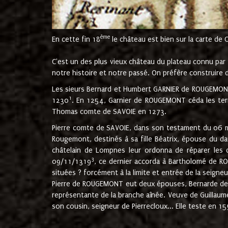
ème
En cette fin 18
le château est bien sur la carte de 
C'est un des plus vieux château du plateau connu par l
notre histoire et notre passé. On préfère construire d
Les sieurs Bernard et Humbert GARNIER de ROUGEMONT 
1
1230
. En 1254, Garnier de ROUGEMONT céda les terr
Thomas comte de SAVOIE en 1273.
Pierre comte de SAVOIE, dans son testament du 06 mai
Rougemont, destinés à sa fille Béatrix, épouse du 
châtelain de Lompnes leur ordonna de réparer les 
3
09/11/1319
, ce dernier accorda à Bartholomé de RO
situées ? forcément à la limite et entrée de la seigneu
Pierre de ROUGEMONT eut deux épouses, Bernarde de MO
représentante de la branche aînée. Veuve de Guilla
son cousin, seigneur de Pierrecloux... Elle teste en 