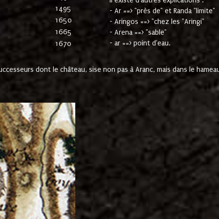
Il existe d'autres explications :
1495
- Ar ==> "près de" et Randa "limite"
1650
- Aringos ==> "chez les "Aringi"
1665
- Arena ==> "sable"
- ar ==> point d'eau.
1670
cesseurs dont le château, sise non pas à Aranc, mais dans le hameau 