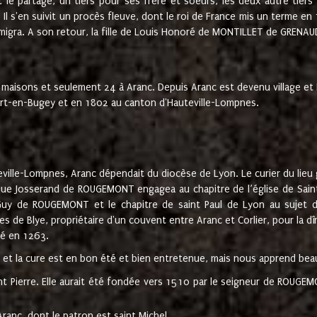
t le partage, un tiers pour ses frère et soeurs, les deux autre tiers
l s'en suivit un procès fleuve, dont le roi de France mis un terme en
émigra. A son retour, la fille de Louis Honoré de MONTILLET de GRENAUD
 maisons et seulement 24 à Aranc. Depuis Aranc est devenu village 
bert-en-Bugey et en 1802 au canton d'Hauteville-Lompnes.
ville-Lompnes, Aranc dépendait du diocèse de Lyon. Le curier du lieu g
que Josserand de ROUGEMONT engagea au chapitre de l’église de Saint
uy de ROUGEMONT et le chapitre de saint Paul de Lyon au sujet d
s de Blye, propriétaire d'un couvent entre Aranc et Corlier, pour la dî
té en 1263.
e et la cure est en bon été et bien entretenue, mais nous apprend be
aint Pierre. Elle aurait été fondée vers 1510 par le seigneur de RO
ranc, dont le patron est saint Michel.