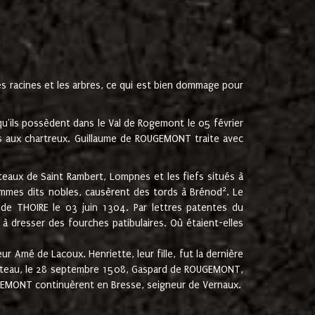
les racines et les arbres, ce qui est bien dommage pour
'ils possèdent dans le Val de Rogemont le 05 février
es aux chartreux. Guillaume de ROUGEMONT traite avec
teaux de Saint Rambert, Lompnes et les fiefs situés à
2
mmes dits nobles, causèrent des tords à Brénod
. Le
de THOIRE le 03 juin 1304. Par lettres patentes du
 dresser des fourches patibulaires. Où étaient-elles
Amé de Lacoux. Henriette, leur fille, fut la dernière
hâteau, le 28 septembre 1508, Gaspard de ROUGEMONT,
ROUGEMONT continuèrent en Bresse, seigneur de Vernaux.