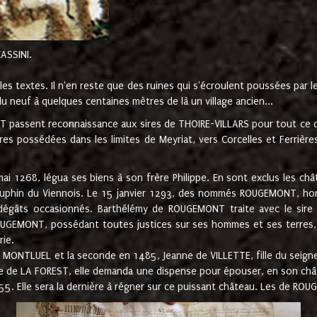
CASSINI.
es textes. Il n'en reste que des ruines qui s'écroulent poussées par 
u neuf à quelques centaines mètres de là un village ancien...
passent reconnaissance aux sires de THOIRE-VILLARS pour tout ce qu
es possédées dans les limites de Meyriat, vers Corcelles et Ferrièr
 1268, légua ses biens à son frère Philippe. En sont exclus les châ
dauphin du Viennois. Le 15 janvier 1293, des nommés ROUGEMONT, ho
dégâts occasionnés. Barthélémy de ROUGEMONT traite avec le sire 
UGEMONT, possédant toutes justices sur ses hommes et ses terres, à
rie.
NTLUEL et la seconde en 1485, Jeanne de VILLETTE, fille du seigneur 
ume de LA FOREST, elle demanda une dispense pour épouser, en son c
1555. Elle sera la dernière à régner sur ce puissant château. Les de 