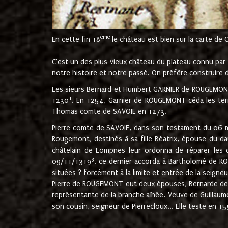
ème
En cette fin 18
le château est bien sur la carte de 
C'est un des plus vieux château du plateau connu par l
notre histoire et notre passé. On préfère construire d
Les sieurs Bernard et Humbert GARNIER de ROUGEMONT 
1
1230
. En 1254, Garnier de ROUGEMONT céda les terr
Thomas comte de SAVOIE en 1273.
Pierre comte de SAVOIE, dans son testament du 06 mai
Rougemont, destinés à sa fille Béatrix, épouse du 
châtelain de Lompnes leur ordonna de réparer les 
3
09/11/1319
, ce dernier accorda à Bartholomé de RO
situées ? forcément à la limite et entrée de la seigneu
Pierre de ROUGEMONT eut deux épouses, Bernarde de MO
représentante de la branche aînée. Veuve de Guilla
son cousin, seigneur de Pierrecloux... Elle teste en 