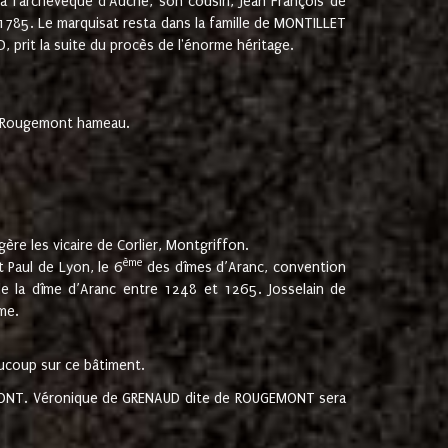
 à l'archevêque d'Auche, son cousin, Jean François de
 1785. Le marquisat resta dans la famille de MONTILLET
, prit la suite du procès de l'énorme héritage.
et Rougemont hameau.
ère les vicaire de Corlier, Montgriffon.
ème
 Paul de Lyon, le 6
des dîmes d’Aranc, convention
e la dîme d’Aranc entre 1248 et 1265. Josselain de
me.
aucoup sur ce bâtiment.
UGEMONT. Véronique de GRENAUD dite de ROUGEMONT sera