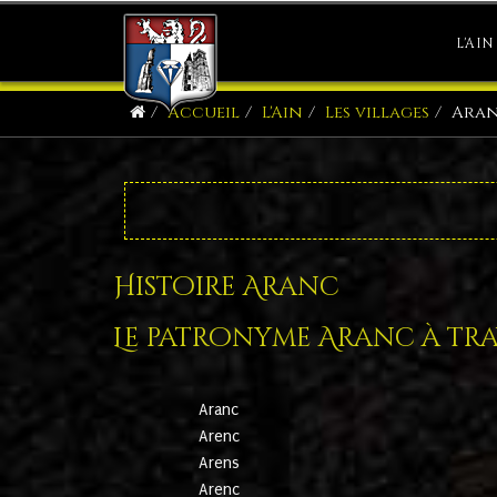
L'AIN
Accueil
L'Ain
Les villages
Ara
Histoire Aranc
Le patronyme Aranc à trav
Aranc
Arenc
Arens
Arenc