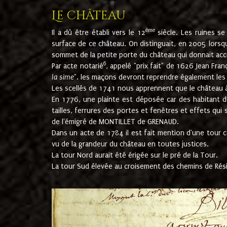
Le château
ème
Il a dû être établi vers le 12
siècle. Les ruines s
surface de ce château. On distinguait, en 2005 lorsque
sommet de la petite porte du château qui donnait accès
6
Par acte notarié
, appelé "prix fait" de 1626 Jean Fra
la sime
". les maçons devront reprendre également les m
Les scellés de 1741 nous apprennent que le château à 
En 1776, une plainte est déposée car des habitant d
tailles, ferrures des portes et fenêtres et effets qui
de l'émigré de MONTILLET de GRENAUD.
Dans un acte de 1784 il est fait mention d'une tour co
vu de la grandeur du château en toutes justices.
La tour Nord aurait été érigée sur le pré de la Tour.
La tour Sud élevée au croisement des chemins de Rés