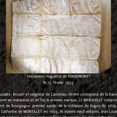
4
testament Huguette de ROUGEMONT
le 15 février 1555
cales, écuyer et seigneur de Lantenay, devint coseigneur de la bar
ont en marquisat et en fut le premier marquis. LE MARQUISAT comprenait
ement de Bourgogne, premier syndic de la noblesse du Bugey de 1679 à
Catherine de MONTILLET en 1663. Ils eurent neuf enfants. Jean Louis,