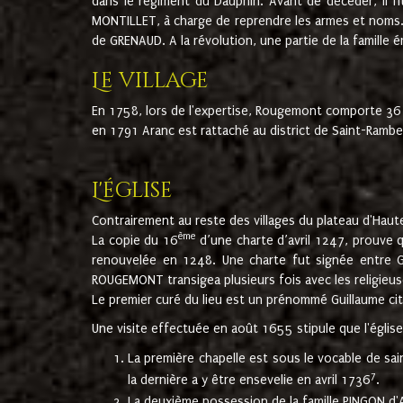
dans le régiment du Dauphin. Avant de décéder, il fi
MONTILLET, à charge de reprendre les armes et noms. I
de GRENAUD. A la révolution, une partie de la famille 
Le village
En 1758, lors de l'expertise, Rougemont comporte 36
en 1791 Aranc est rattaché au district de Saint-Ram
L'église
Contrairement au reste des villages du plateau d'Haute
ème
La copie du 16
d’une charte d’avril 1247, prouve 
renouvelée en 1248. Une charte fut signée entre G
ROUGEMONT transigea plusieurs fois avec les religieuse
Le premier curé du lieu est un prénommé Guillaume ci
Une visite effectuée en août 1655 stipule que l'églis
La première chapelle est sous le vocable de s
7
la dernière a y être ensevelie en avril 1736
.
La deuxième possession de la famille PINGON d'A