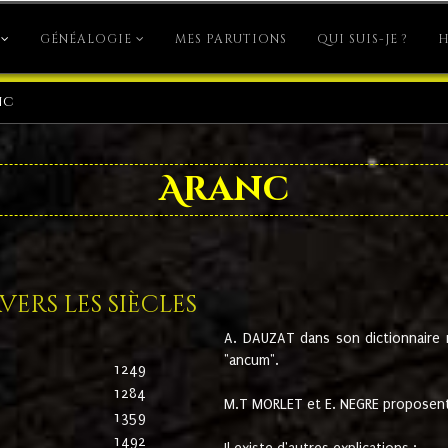
GÉNÉALOGIE
MES PARUTIONS
QUI SUIS-JE ?
H
nc
Aranc
ers les siècles
A. DAUZAT dans son dictionnaire n'
"ancum".
1249
1284
M.T MORLET et E. NEGRE proposent
1359
1492