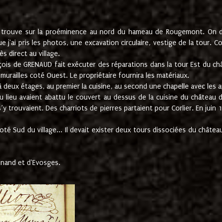
e trouve sur la proéminence au nord du hameau de Rougemont. On dev
 j'ai pris les photos, une excavation circulaire, vestige de la tour. 
 direct au village.
nçois de GRENAUD fait exécuter des réparations dans la tour Est du ch
urailles coté Ouest. Le propriétaire fournira les matériaux.
deux étages, au premier la cuisine, au second une chapelle avec les a
u lieu avaient abattu le couvert au dessus de la cuisine du château 
 s’y trouvaient. Des charriots de pierres partaient pour Corlier. En 
té Sud du village... Il devait exister deux tours dissociées du château,
inand et d'Evosges.