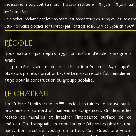
nécessaires le toit doit être fait... Travaux réalisés en 1815. En 1830 il faut
livrée en 1831.
Le clocher, réclamé par les habitants, est reconstruit en 1869 et l'église agr
8
Deux nouvelles cloches sont livrées par l'entreprise BURDIN de Lyon en 1867
.
L'école
Nous savons que depuis 1791 un maître d'école enseigne à
Aranc.
La première vraie école est réceptionnée en 1850, après
plusieurs projets non aboutis. Cette maison école fut démolie en
1890 pour la construction du groupe scolaire.
Le château
ème
Il a dû être établi vers le 12
siècle. Les ruines se trouve sur la
proéminence au nord du hameau de Rougemont. On devine les
restes de murailles et imaginer l'imposante surface de ce
château. On distinguait, en 2005 lorsque j'ai pris les photos, une
excavation circulaire, vestige de la tour. Coté Ouest une voute