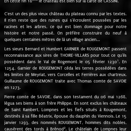
En cette fin 18
le château est bien sur la carte de CASSINI.
C'est un des plus vieux château du plateau connu par les textes.
Il n'en reste que des ruines qui s'écroulent poussées par les
racines et les arbres, ce qui est bien dommage pour notre
histoire et notre passé. On préfère construire du neuf à
quelques centaines mètres de là un village ancien...
Les sieurs Bernard et Humbert GARNIER de ROUGEMONT passent
reconnaissance aux sires de THOIRE-VILLARS pour tout ce qu'ils
1
possèdent dans le Val de Rogemont le 05 février 1230
. En
1254, Garnier de ROUGEMONT céda les terres possédées dans
les limites de Meyriat, vers Corcelles et Ferrières aux chartreux.
Guillaume de ROUGEMONT traite avec Thomas comte de SAVOIE
en 1273.
Pierre comte de SAVOIE, dans son testament du 06 mai 1268,
légua ses biens à son frère Philippe. En sont exclus les châteaux
de Saint Rambert, Lompnes et les fiefs situés à Rougemont,
destinés à sa fille Béatrix, épouse du dauphin du Viennois. Le 15
janvier 1293, des nommés ROUGEMONT, hommes dits nobles,
2
causèrent des tords à Brénod
. Le châtelain de Lompnes leur