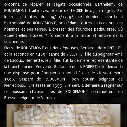
ordonna de réparer les dégâts occasionnés. Barthélémy de
ROUGEMONT traite avec le sire de THOIRE le 03 juin 1304. Par
3
lettres patentes du 09/11/1319
, ce dernier accorda à
Bartholomé de ROUGEMONT, possédant toutes justices sur ses
hommes et ses terres, à dresser des fourches patibulaires. Où
étaient-elles situées ? forcément à la limite et entrée de la
seigneurie.
Pierre de ROUGEMONT eut deux épouses, Bernarde de MONTLUEL
et la seconde en 1485, Jeanne de VILLETTE, fille du seigneur Amé
de Lacoux. Henriette, leur fille, fut la dernière représentante de
la branche aînée. Veuve de Guillaume de LA FOREST, elle demanda
une dispense pour épouser, en son château, le 28 septembre
1508, Gaspard de ROUGEMONT, son cousin, seigneur de
Pierrecloux... Elle teste en 1555. Elle sera la dernière à régner sur
ce puissant château. Les de ROUGEMONT continuèrent en
Bresse, seigneur de Vernaux.