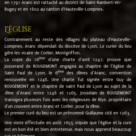
en 1791 Aranc est rattaché au district de Saint-Rambert-en-
Bugey et en 1802 au canton d'Hauteville-Lompnes.
L'église
Contrairement au reste des villages du plateau d'Hauteville-
Lompnes, Aranc dépendait du diocèse de Lyon. Le curier du lieu
gère les vicaire de Corlier, Montgriffon.
ème
La copie du 16
d’une charte d’avril 1247, prouve que
Josserand de ROUGEMONT engagea au chapitre de l’église de
ème
Saint Paul de Lyon, le 6
des dîmes d’Aranc, convention
renouvelée en 1248. Une charte fut signée entre Guy de
ROUGEMONT et le chapitre de saint Paul de Lyon au sujet de la
dîme d’Aranc entre 1248 et 1265. Josselain de ROUGEMONT
transigea plusieurs fois avec les religieuses de Blye, propriétaire
d'un couvent entre Aranc et Corlier, pour la dîme.
Le premier curé du lieu est un prénommé Guillaume cité en 1263.
Une visite effectuée en août 1655 stipule que l'église et la cure
est en bon été et bien entretenue, mais nous apprend beaucoup