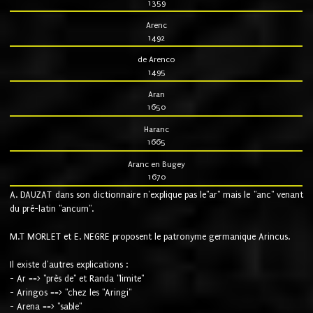
1359
Arenc
1492
de Arenco
1495
Aran
1650
Haranc
1665
Aranc en Bugey
1670
A. DAUZAT dans son dictionnaire n'explique pas le"ar" mais le "anc" venant
du pré-latin "ancum".
M.T MORLET et E. NEGRE proposent le patronyme germanique Arincus.
Il existe d'autres explications :
- Ar ==> "près de" et Randa "limite"
- Aringos ==> "chez les "Aringi"
- Arena ==> "sable"