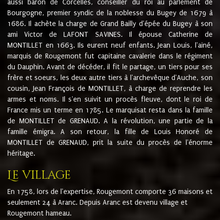
aussi baron de Corcelles, conseiller du roi au parlement de
Bourgogne, premier syndic de la noblesse du Bugey de 1679 à
1686. Il achète la charge de Grand Bailly d'épée du Bugey à son
ami Victor de LAFONT SAVINES. Il épouse Catherine de
MONTILLET en 1663. Ils eurent neuf enfants. Jean Louis, l'ainé,
marquis de Rougemont fut capitaine cavalerie dans le régiment
du Dauphin. Avant de décéder, il fit le partage, un tiers pour ses
frère et soeurs, les deux autre tiers à l'archevêque d'Auche, son
cousin, Jean François de MONTILLET, à charge de reprendre les
armes et noms. Il s'en suivit un procès fleuve, dont le roi de
France mis un terme en 1785. Le marquisat resta dans la famille
de MONTILLET de GRENAUD. A la révolution, une partie de la
famille émigra. A son retour, la fille de Louis Honoré de
MONTILLET de GRENAUD, prit la suite du procès de l'énorme
héritage.
Le village
En 1758, lors de l'expertise, Rougemont comporte 36 maisons et
seulement 24 à Aranc. Depuis Aranc est devenu village et
Rougemont hameau.