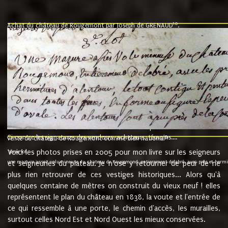
10
Achat du château de Rougemont par Joseph de GRENAUD
.
"l'an mil six cent soixante treze le ving neuvième jour du mois de novemb
nommé fut présent Messire Claude Guillaume de Moyriat chevalier baron de 
vend, purement simplement et irrevocablement a monseigneur monsieur Jose
et chavannes conseiller du roy au parlement de Bourgogne, present et accept
que le dit seigneur Baron de la Vellière a sur ses hommes, indivisables et fi
de la Velliere tout ainsi et comme le dit seigneur Baron et ses hauteurs e
présent......"
suivent les rentes, donation des terriers, etc... au prix de 880 livre louis d'or
Ci contre les signatures des vendeurs, acheteurs, témoins....
9.
vente du château de Rougemont comme bien national
Voici les photos prises en 2005 pour mon livre sur les seigneurs
"3ème lot
une mazure assez volumineuse du chateau de Rougemond, entierement delabré, avec près et hermitur
et seigneuries du plateau. Je n'ose y retourner de peur de ne
plus rien retrouver de ces vestiges historiques... Alors qu'à
quelques centaine de mètres on construit du vieux neuf ! elles
représentent le plan du château en 1838, la voute et l'entrée de
ce qui ressemble à une porte, le chemin d'accès, les murailles,
surtout celles Nord Est et Nord Ouest les mieux conservées.