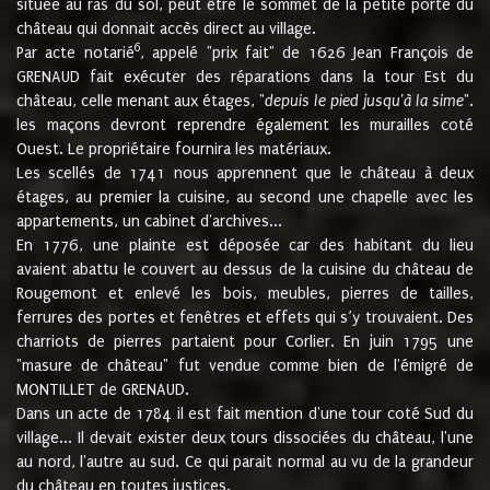
située au ras du sol, peut être le sommet de la petite porte du
château qui donnait accès direct au village.
6
Par acte notarié
, appelé "prix fait" de 1626 Jean François de
GRENAUD fait exécuter des réparations dans la tour Est du
château, celle menant aux étages, "
depuis le pied jusqu'à la sime
".
les maçons devront reprendre également les murailles coté
Ouest. Le propriétaire fournira les matériaux.
Les scellés de 1741 nous apprennent que le château à deux
étages, au premier la cuisine, au second une chapelle avec les
appartements, un cabinet d'archives...
En 1776, une plainte est déposée car des habitant du lieu
avaient abattu le couvert au dessus de la cuisine du château de
Rougemont et enlevé les bois, meubles, pierres de tailles,
ferrures des portes et fenêtres et effets qui s’y trouvaient. Des
charriots de pierres partaient pour Corlier. En juin 1795 une
"masure de château" fut vendue comme bien de l'émigré de
MONTILLET de GRENAUD.
Dans un acte de 1784 il est fait mention d'une tour coté Sud du
village... Il devait exister deux tours dissociées du château, l'une
au nord, l'autre au sud. Ce qui parait normal au vu de la grandeur
du château en toutes justices.