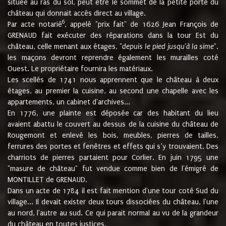
située au ras du sol, peut être le sommet de la petite porte du
château qui donnait accès direct au village.
6
Par acte notarié
, appelé "prix fait" de 1626 Jean François de
GRENAUD fait exécuter des réparations dans la tour Est du
château, celle menant aux étages, "
depuis le pied jusqu'à la sime
".
les maçons devront reprendre également les murailles coté
Ouest. Le propriétaire fournira les matériaux.
Les scellés de 1741 nous apprennent que le château à deux
étages, au premier la cuisine, au second une chapelle avec les
appartements, un cabinet d'archives...
En 1776, une plainte est déposée car des habitant du lieu
avaient abattu le couvert au dessus de la cuisine du château de
Rougemont et enlevé les bois, meubles, pierres de tailles,
ferrures des portes et fenêtres et effets qui s’y trouvaient. Des
charriots de pierres partaient pour Corlier. En juin 1795 une
"masure de château" fut vendue comme bien de l'émigré de
MONTILLET de GRENAUD.
Dans un acte de 1784 il est fait mention d'une tour coté Sud du
village... Il devait exister deux tours dissociées du château, l'une
au nord, l'autre au sud. Ce qui parait normal au vu de la grandeur
du château en toutes justices.