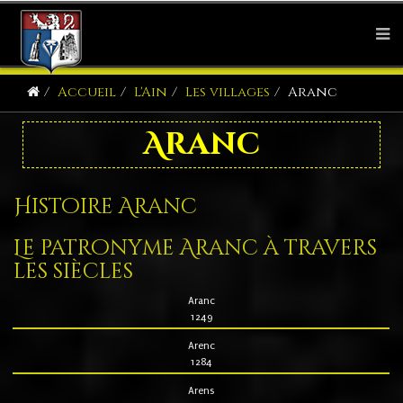
Accueil
L'Ain
Les villages
Aranc
Aranc
Histoire Aranc
Le patronyme Aranc à travers
les siècles
Aranc
1249
Arenc
1284
Arens