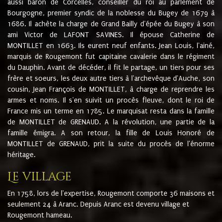
aussi baron de Corcelles, conseiller du roi au parlement de
Bourgogne, premier syndic de la noblesse du Bugey de 1679 à
1686. Il achète la charge de Grand Bailly d'épée du Bugey à son
ami Victor de LAFONT SAVINES. Il épouse Catherine de
MONTILLET en 1663. Ils eurent neuf enfants. Jean Louis, l'ainé,
marquis de Rougemont fut capitaine cavalerie dans le régiment
du Dauphin. Avant de décéder, il fit le partage, un tiers pour ses
frère et soeurs, les deux autre tiers à l'archevêque d'Auche, son
cousin, Jean François de MONTILLET, à charge de reprendre les
armes et noms. Il s'en suivit un procès fleuve, dont le roi de
France mis un terme en 1785. Le marquisat resta dans la famille
de MONTILLET de GRENAUD. A la révolution, une partie de la
famille émigra. A son retour, la fille de Louis Honoré de
MONTILLET de GRENAUD, prit la suite du procès de l'énorme
héritage.
Le village
En 1758, lors de l'expertise, Rougemont comporte 36 maisons et
seulement 24 à Aranc. Depuis Aranc est devenu village et
Rougemont hameau.