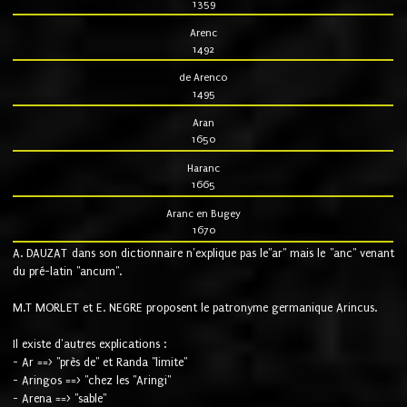
1359
Arenc
1492
de Arenco
1495
Aran
1650
Haranc
1665
Aranc en Bugey
1670
A. DAUZAT dans son dictionnaire n'explique pas le"ar" mais le "anc" venant
du pré-latin "ancum".
M.T MORLET et E. NEGRE proposent le patronyme germanique Arincus.
Il existe d'autres explications :
- Ar ==> "près de" et Randa "limite"
- Aringos ==> "chez les "Aringi"
- Arena ==> "sable"