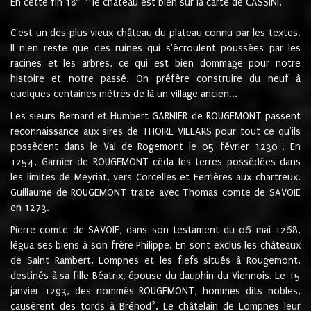
En cette fin 18
le château est bien sur la carte de CASSINI.
C'est un des plus vieux château du plateau connu par les textes.
Il n'en reste que des ruines qui s'écroulent poussées par les
racines et les arbres, ce qui est bien dommage pour notre
histoire et notre passé. On préfère construire du neuf à
quelques centaines mètres de là un village ancien...
Les sieurs Bernard et Humbert GARNIER de ROUGEMONT passent
reconnaissance aux sires de THOIRE-VILLARS pour tout ce qu'ils
1
possèdent dans le Val de Rogemont le 05 février 1230
. En
1254, Garnier de ROUGEMONT céda les terres possédées dans
les limites de Meyriat, vers Corcelles et Ferrières aux chartreux.
Guillaume de ROUGEMONT traite avec Thomas comte de SAVOIE
en 1273.
Pierre comte de SAVOIE, dans son testament du 06 mai 1268,
légua ses biens à son frère Philippe. En sont exclus les châteaux
de Saint Rambert, Lompnes et les fiefs situés à Rougemont,
destinés à sa fille Béatrix, épouse du dauphin du Viennois. Le 15
janvier 1293, des nommés ROUGEMONT, hommes dits nobles,
2
causèrent des tords à Brénod
. Le châtelain de Lompnes leur