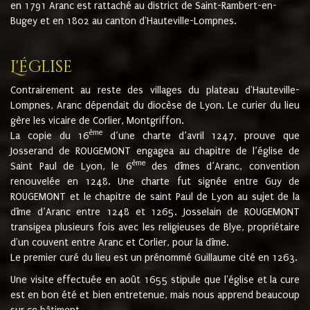
en 1791 Aranc est rattaché au district de Saint-Rambert-en-
Bugey et en 1802 au canton d'Hauteville-Lompnes.
L'église
Contrairement au reste des villages du plateau d'Hauteville-
Lompnes, Aranc dépendait du diocèse de Lyon. Le curier du lieu
gère les vicaire de Corlier, Montgriffon.
ème
La copie du 16
d’une charte d’avril 1247, prouve que
Josserand de ROUGEMONT engagea au chapitre de l’église de
ème
Saint Paul de Lyon, le 6
des dîmes d’Aranc, convention
renouvelée en 1248. Une charte fut signée entre Guy de
ROUGEMONT et le chapitre de saint Paul de Lyon au sujet de la
dîme d’Aranc entre 1248 et 1265. Josselain de ROUGEMONT
transigea plusieurs fois avec les religieuses de Blye, propriétaire
d'un couvent entre Aranc et Corlier, pour la dîme.
Le premier curé du lieu est un prénommé Guillaume cité en 1263.
Une visite effectuée en août 1655 stipule que l'église et la cure
est en bon été et bien entretenue, mais nous apprend beaucoup