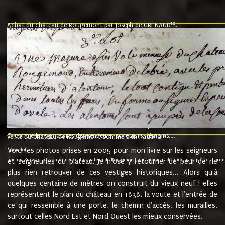
10
Achat du château de Rougemont par Joseph de GRENAUD
.
"l'an mil six cent soixante treze le ving neuvième jour du mois de novemb
nommé fut présent Messire Claude Guillaume de Moyriat chevalier baron de 
vend, purement simplement et irrevocablement a monseigneur monsieur Jose
et chavannes conseiller du roy au parlement de Bourgogne, present et accept
que le dit seigneur Baron de la Vellière a sur ses hommes, indivisables et fi
de la Velliere tout ainsi et comme le dit seigneur Baron et ses hauteurs e
présent......"
suivent les rentes, donation des terriers, etc... au prix de 880 livre louis d'or
Ci contre les signatures des vendeurs, acheteurs, témoins....
9.
vente du château de Rougemont comme bien national
Voici les photos prises en 2005 pour mon livre sur les seigneurs
"3ème lot
une mazure assez volumineuse du chateau de Rougemond, entierement delabré, avec près et hermitur
et seigneuries du plateau. Je n'ose y retourner de peur de ne
plus rien retrouver de ces vestiges historiques... Alors qu'à
quelques centaine de mètres on construit du vieux neuf ! elles
représentent le plan du château en 1838, la voute et l'entrée de
ce qui ressemble à une porte, le chemin d'accès, les murailles,
surtout celles Nord Est et Nord Ouest les mieux conservées.