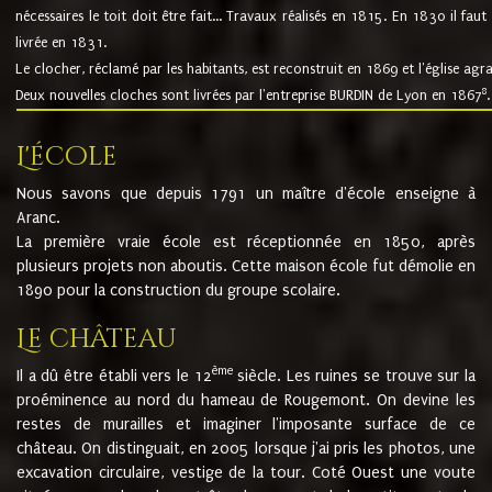
nécessaires le toit doit être fait... Travaux réalisés en 1815. En 1830 il faut
livrée en 1831.
Le clocher, réclamé par les habitants, est reconstruit en 1869 et l'église agr
8
Deux nouvelles cloches sont livrées par l'entreprise BURDIN de Lyon en 1867
.
L'école
Nous savons que depuis 1791 un maître d'école enseigne à
Aranc.
La première vraie école est réceptionnée en 1850, après
plusieurs projets non aboutis. Cette maison école fut démolie en
1890 pour la construction du groupe scolaire.
Le château
ème
Il a dû être établi vers le 12
siècle. Les ruines se trouve sur la
proéminence au nord du hameau de Rougemont. On devine les
restes de murailles et imaginer l'imposante surface de ce
château. On distinguait, en 2005 lorsque j'ai pris les photos, une
excavation circulaire, vestige de la tour. Coté Ouest une voute