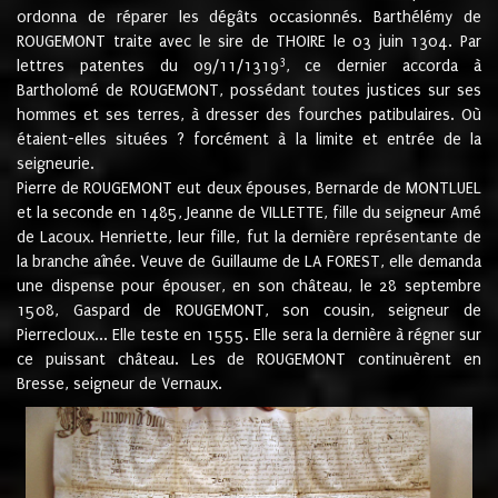
ordonna de réparer les dégâts occasionnés. Barthélémy de
ROUGEMONT traite avec le sire de THOIRE le 03 juin 1304. Par
3
lettres patentes du 09/11/1319
, ce dernier accorda à
Bartholomé de ROUGEMONT, possédant toutes justices sur ses
hommes et ses terres, à dresser des fourches patibulaires. Où
étaient-elles situées ? forcément à la limite et entrée de la
seigneurie.
Pierre de ROUGEMONT eut deux épouses, Bernarde de MONTLUEL
et la seconde en 1485, Jeanne de VILLETTE, fille du seigneur Amé
de Lacoux. Henriette, leur fille, fut la dernière représentante de
la branche aînée. Veuve de Guillaume de LA FOREST, elle demanda
une dispense pour épouser, en son château, le 28 septembre
1508, Gaspard de ROUGEMONT, son cousin, seigneur de
Pierrecloux... Elle teste en 1555. Elle sera la dernière à régner sur
ce puissant château. Les de ROUGEMONT continuèrent en
Bresse, seigneur de Vernaux.