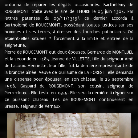
ordonna de réparer les dégâts occasionnés. Barthélémy de
ROUGEMONT traite avec le sire de THOIRE le 03 juin 1304. Par
3
lettres patentes du 09/11/1319
, ce dernier accorda à
Bartholomé de ROUGEMONT, possédant toutes justices sur ses
hommes et ses terres, à dresser des fourches patibulaires. Où
étaient-elles situées ? forcément à la limite et entrée de la
seigneurie.
Pierre de ROUGEMONT eut deux épouses, Bernarde de MONTLUEL
et la seconde en 1485, Jeanne de VILLETTE, fille du seigneur Amé
de Lacoux. Henriette, leur fille, fut la dernière représentante de
la branche aînée. Veuve de Guillaume de LA FOREST, elle demanda
une dispense pour épouser, en son château, le 28 septembre
1508, Gaspard de ROUGEMONT, son cousin, seigneur de
Pierrecloux... Elle teste en 1555. Elle sera la dernière à régner sur
ce puissant château. Les de ROUGEMONT continuèrent en
Bresse, seigneur de Vernaux.