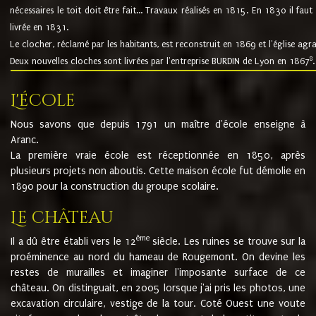
nécessaires le toit doit être fait... Travaux réalisés en 1815. En 1830 il faut
livrée en 1831.
Le clocher, réclamé par les habitants, est reconstruit en 1869 et l'église agr
8
Deux nouvelles cloches sont livrées par l'entreprise BURDIN de Lyon en 1867
.
L'école
Nous savons que depuis 1791 un maître d'école enseigne à
Aranc.
La première vraie école est réceptionnée en 1850, après
plusieurs projets non aboutis. Cette maison école fut démolie en
1890 pour la construction du groupe scolaire.
Le château
ème
Il a dû être établi vers le 12
siècle. Les ruines se trouve sur la
proéminence au nord du hameau de Rougemont. On devine les
restes de murailles et imaginer l'imposante surface de ce
château. On distinguait, en 2005 lorsque j'ai pris les photos, une
excavation circulaire, vestige de la tour. Coté Ouest une voute