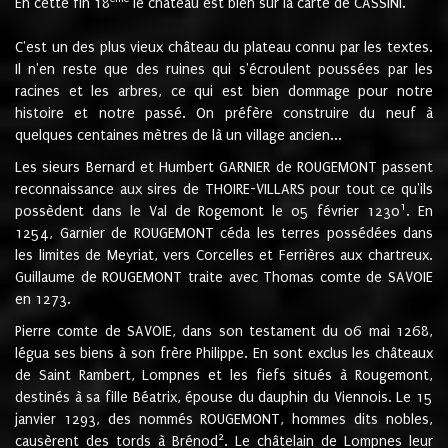
En cette fin 18
le château est bien sur la carte de CASSINI.
C'est un des plus vieux château du plateau connu par les textes.
Il n'en reste que des ruines qui s'écroulent poussées par les
racines et les arbres, ce qui est bien dommage pour notre
histoire et notre passé. On préfère construire du neuf à
quelques centaines mètres de là un village ancien...
Les sieurs Bernard et Humbert GARNIER de ROUGEMONT passent
reconnaissance aux sires de THOIRE-VILLARS pour tout ce qu'ils
1
possèdent dans le Val de Rogemont le 05 février 1230
. En
1254, Garnier de ROUGEMONT céda les terres possédées dans
les limites de Meyriat, vers Corcelles et Ferrières aux chartreux.
Guillaume de ROUGEMONT traite avec Thomas comte de SAVOIE
en 1273.
Pierre comte de SAVOIE, dans son testament du 06 mai 1268,
légua ses biens à son frère Philippe. En sont exclus les châteaux
de Saint Rambert, Lompnes et les fiefs situés à Rougemont,
destinés à sa fille Béatrix, épouse du dauphin du Viennois. Le 15
janvier 1293, des nommés ROUGEMONT, hommes dits nobles,
2
causèrent des tords à Brénod
. Le châtelain de Lompnes leur