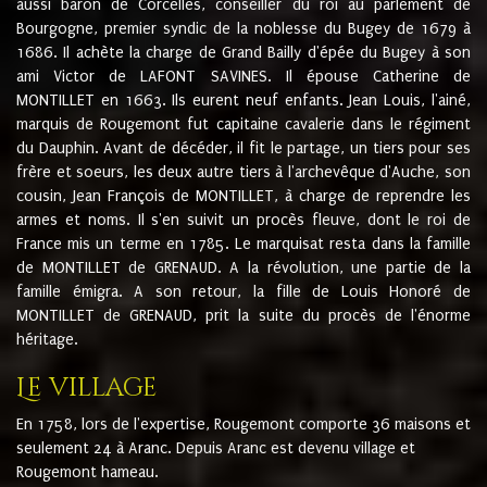
aussi baron de Corcelles, conseiller du roi au parlement de
Bourgogne, premier syndic de la noblesse du Bugey de 1679 à
1686. Il achète la charge de Grand Bailly d'épée du Bugey à son
ami Victor de LAFONT SAVINES. Il épouse Catherine de
MONTILLET en 1663. Ils eurent neuf enfants. Jean Louis, l'ainé,
marquis de Rougemont fut capitaine cavalerie dans le régiment
du Dauphin. Avant de décéder, il fit le partage, un tiers pour ses
frère et soeurs, les deux autre tiers à l'archevêque d'Auche, son
cousin, Jean François de MONTILLET, à charge de reprendre les
armes et noms. Il s'en suivit un procès fleuve, dont le roi de
France mis un terme en 1785. Le marquisat resta dans la famille
de MONTILLET de GRENAUD. A la révolution, une partie de la
famille émigra. A son retour, la fille de Louis Honoré de
MONTILLET de GRENAUD, prit la suite du procès de l'énorme
héritage.
Le village
En 1758, lors de l'expertise, Rougemont comporte 36 maisons et
seulement 24 à Aranc. Depuis Aranc est devenu village et
Rougemont hameau.