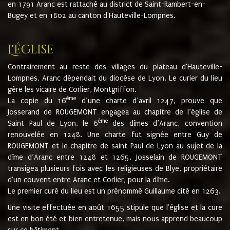
en 1791 Aranc est rattaché au district de Saint-Rambert-en-
Bugey et en 1802 au canton d'Hauteville-Lompnes.
L'église
Contrairement au reste des villages du plateau d'Hauteville-
Lompnes, Aranc dépendait du diocèse de Lyon. Le curier du lieu
gère les vicaire de Corlier, Montgriffon.
ème
La copie du 16
d’une charte d’avril 1247, prouve que
Josserand de ROUGEMONT engagea au chapitre de l’église de
ème
Saint Paul de Lyon, le 6
des dîmes d’Aranc, convention
renouvelée en 1248. Une charte fut signée entre Guy de
ROUGEMONT et le chapitre de saint Paul de Lyon au sujet de la
dîme d’Aranc entre 1248 et 1265. Josselain de ROUGEMONT
transigea plusieurs fois avec les religieuses de Blye, propriétaire
d'un couvent entre Aranc et Corlier, pour la dîme.
Le premier curé du lieu est un prénommé Guillaume cité en 1263.
Une visite effectuée en août 1655 stipule que l'église et la cure
est en bon été et bien entretenue, mais nous apprend beaucoup