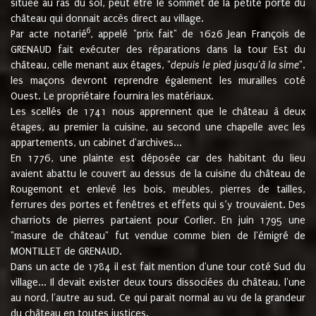
située au ras du sol, peut être le sommet de la petite porte du
château qui donnait accès direct au village.
6
Par acte notarié
, appelé "prix fait" de 1626 Jean François de
GRENAUD fait exécuter des réparations dans la tour Est du
château, celle menant aux étages, "
depuis le pied jusqu'à la sime
".
les maçons devront reprendre également les murailles coté
Ouest. Le propriétaire fournira les matériaux.
Les scellés de 1741 nous apprennent que le château à deux
étages, au premier la cuisine, au second une chapelle avec les
appartements, un cabinet d'archives...
En 1776, une plainte est déposée car des habitant du lieu
avaient abattu le couvert au dessus de la cuisine du château de
Rougemont et enlevé les bois, meubles, pierres de tailles,
ferrures des portes et fenêtres et effets qui s’y trouvaient. Des
charriots de pierres partaient pour Corlier. En juin 1795 une
"masure de château" fut vendue comme bien de l'émigré de
MONTILLET de GRENAUD.
Dans un acte de 1784 il est fait mention d'une tour coté Sud du
village... Il devait exister deux tours dissociées du château, l'une
au nord, l'autre au sud. Ce qui parait normal au vu de la grandeur
du château en toutes justices.