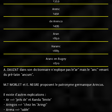
1359
Arenc
1492
de Arenco
1495
Aran
1650
Haranc
1665
Aranc en Bugey
1670
A. DAUZAT dans son dictionnaire n'explique pas le"ar" mais le "anc" venant
du pré-latin "ancum".
M.T MORLET et E. NEGRE proposent le patronyme germanique Arincus.
Il existe d'autres explications :
- Ar ==> "près de" et Randa "limite"
- Aringos ==> "chez les "Aringi"
- Arena ==> "sable"