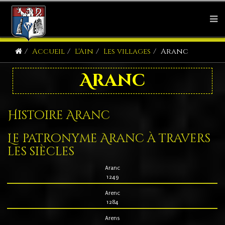
Accueil
L'Ain
Les villages
Aranc
Aranc
Histoire Aranc
Le patronyme Aranc à travers
les siècles
Aranc
1249
Arenc
1284
Arens