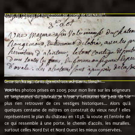
10
Achat du château de Rougemont par Joseph de GRENAUD
.
"l'an mil six cent soixante treze le ving neuvième jour du mois de novemb
nommé fut présent Messire Claude Guillaume de Moyriat chevalier baron de 
vend, purement simplement et irrevocablement a monseigneur monsieur Jose
et chavannes conseiller du roy au parlement de Bourgogne, present et accept
que le dit seigneur Baron de la Vellière a sur ses hommes, indivisables et fi
de la Velliere tout ainsi et comme le dit seigneur Baron et ses hauteurs e
présent......"
suivent les rentes, donation des terriers, etc... au prix de 880 livre louis d'or
Ci contre les signatures des vendeurs, acheteurs, témoins....
9.
vente du château de Rougemont comme bien national
Voici les photos prises en 2005 pour mon livre sur les seigneurs
"3ème lot
une mazure assez volumineuse du chateau de Rougemond, entierement delabré, avec près et hermitur
et seigneuries du plateau. Je n'ose y retourner de peur de ne
plus rien retrouver de ces vestiges historiques... Alors qu'à
quelques centaine de mètres on construit du vieux neuf ! elles
représentent le plan du château en 1838, la voute et l'entrée de
ce qui ressemble à une porte, le chemin d'accès, les murailles,
surtout celles Nord Est et Nord Ouest les mieux conservées.