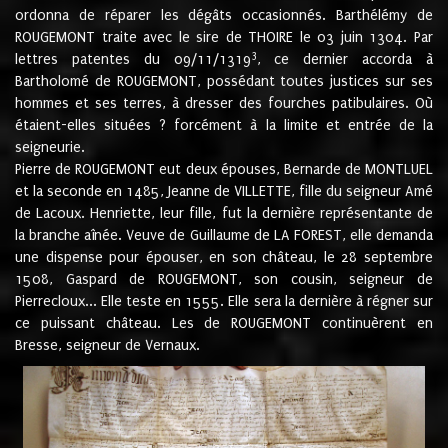
ordonna de réparer les dégâts occasionnés. Barthélémy de
ROUGEMONT traite avec le sire de THOIRE le 03 juin 1304. Par
3
lettres patentes du 09/11/1319
, ce dernier accorda à
Bartholomé de ROUGEMONT, possédant toutes justices sur ses
hommes et ses terres, à dresser des fourches patibulaires. Où
étaient-elles situées ? forcément à la limite et entrée de la
seigneurie.
Pierre de ROUGEMONT eut deux épouses, Bernarde de MONTLUEL
et la seconde en 1485, Jeanne de VILLETTE, fille du seigneur Amé
de Lacoux. Henriette, leur fille, fut la dernière représentante de
la branche aînée. Veuve de Guillaume de LA FOREST, elle demanda
une dispense pour épouser, en son château, le 28 septembre
1508, Gaspard de ROUGEMONT, son cousin, seigneur de
Pierrecloux... Elle teste en 1555. Elle sera la dernière à régner sur
ce puissant château. Les de ROUGEMONT continuèrent en
Bresse, seigneur de Vernaux.