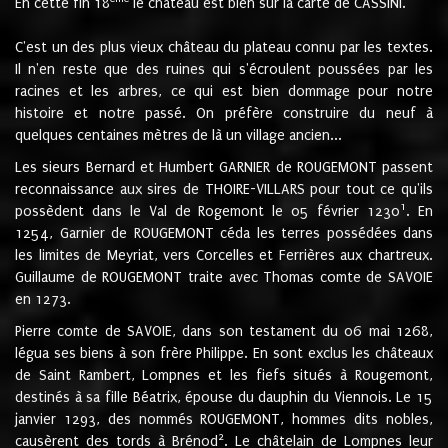
En cette fin 18
le château est bien sur la carte de CASSINI.
C'est un des plus vieux château du plateau connu par les textes.
Il n'en reste que des ruines qui s'écroulent poussées par les
racines et les arbres, ce qui est bien dommage pour notre
histoire et notre passé. On préfère construire du neuf à
quelques centaines mètres de là un village ancien...
Les sieurs Bernard et Humbert GARNIER de ROUGEMONT passent
reconnaissance aux sires de THOIRE-VILLARS pour tout ce qu'ils
1
possèdent dans le Val de Rogemont le 05 février 1230
. En
1254, Garnier de ROUGEMONT céda les terres possédées dans
les limites de Meyriat, vers Corcelles et Ferrières aux chartreux.
Guillaume de ROUGEMONT traite avec Thomas comte de SAVOIE
en 1273.
Pierre comte de SAVOIE, dans son testament du 06 mai 1268,
légua ses biens à son frère Philippe. En sont exclus les châteaux
de Saint Rambert, Lompnes et les fiefs situés à Rougemont,
destinés à sa fille Béatrix, épouse du dauphin du Viennois. Le 15
janvier 1293, des nommés ROUGEMONT, hommes dits nobles,
2
causèrent des tords à Brénod
. Le châtelain de Lompnes leur