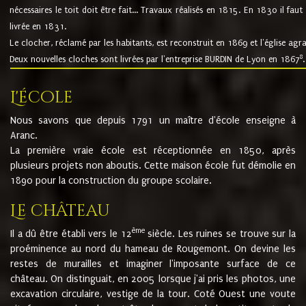
nécessaires le toit doit être fait... Travaux réalisés en 1815. En 1830 il faut
livrée en 1831.
Le clocher, réclamé par les habitants, est reconstruit en 1869 et l'église agr
8
Deux nouvelles cloches sont livrées par l'entreprise BURDIN de Lyon en 1867
.
L'école
Nous savons que depuis 1791 un maître d'école enseigne à
Aranc.
La première vraie école est réceptionnée en 1850, après
plusieurs projets non aboutis. Cette maison école fut démolie en
1890 pour la construction du groupe scolaire.
Le château
ème
Il a dû être établi vers le 12
siècle. Les ruines se trouve sur la
proéminence au nord du hameau de Rougemont. On devine les
restes de murailles et imaginer l'imposante surface de ce
château. On distinguait, en 2005 lorsque j'ai pris les photos, une
excavation circulaire, vestige de la tour. Coté Ouest une voute