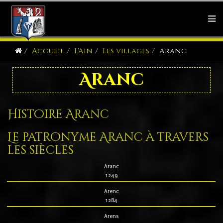
Accueil
L'Ain
Les villages
Aranc
Aranc
Histoire Aranc
Le patronyme Aranc à travers
les siècles
Aranc
1249
Arenc
1284
Arens