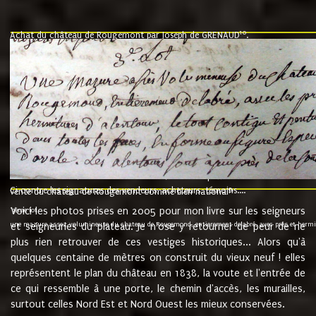
10
Achat du château de Rougemont par Joseph de GRENAUD
.
"l'an mil six cent soixante treze le ving neuvième jour du mois de novemb
nommé fut présent Messire Claude Guillaume de Moyriat chevalier baron de 
vend, purement simplement et irrevocablement a monseigneur monsieur Jose
et chavannes conseiller du roy au parlement de Bourgogne, present et accept
que le dit seigneur Baron de la Vellière a sur ses hommes, indivisables et fi
de la Velliere tout ainsi et comme le dit seigneur Baron et ses hauteurs e
présent......"
suivent les rentes, donation des terriers, etc... au prix de 880 livre louis d'or
Ci contre les signatures des vendeurs, acheteurs, témoins....
9.
vente du château de Rougemont comme bien national
Voici les photos prises en 2005 pour mon livre sur les seigneurs
"3ème lot
une mazure assez volumineuse du chateau de Rougemond, entierement delabré, avec près et hermitur
et seigneuries du plateau. Je n'ose y retourner de peur de ne
plus rien retrouver de ces vestiges historiques... Alors qu'à
quelques centaine de mètres on construit du vieux neuf ! elles
représentent le plan du château en 1838, la voute et l'entrée de
ce qui ressemble à une porte, le chemin d'accès, les murailles,
surtout celles Nord Est et Nord Ouest les mieux conservées.