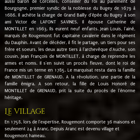
aussi baron de Corcelles, conseiller du roi au parlement de
Bourgogne, premier syndic de la noblesse du Bugey de 1679 à
1686. Il achète la charge de Grand Bailly d'épée du Bugey à son
ami Victor de LAFONT SAVINES. Il épouse Catherine de
MONTILLET en 1663. Ils eurent neuf enfants. Jean Louis, l'ainé,
marquis de Rougemont fut capitaine cavalerie dans le régiment
du Dauphin. Avant de décéder, il fit le partage, un tiers pour ses
frère et soeurs, les deux autre tiers à l'archevêque d'Auche, son
cousin, Jean François de MONTILLET, à charge de reprendre les
armes et noms. Il s'en suivit un procès fleuve, dont le roi de
France mis un terme en 1785. Le marquisat resta dans la famille
de MONTILLET de GRENAUD. A la révolution, une partie de la
famille émigra. A son retour, la fille de Louis Honoré de
MONTILLET de GRENAUD, prit la suite du procès de l'énorme
héritage.
Le village
En 1758, lors de l'expertise, Rougemont comporte 36 maisons et
seulement 24 à Aranc. Depuis Aranc est devenu village et
Rougemont hameau.