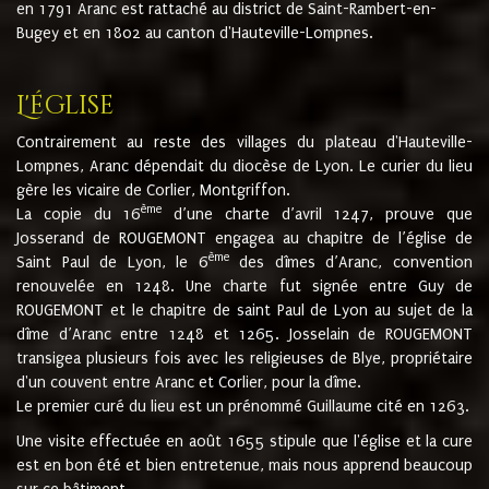
en 1791 Aranc est rattaché au district de Saint-Rambert-en-
Bugey et en 1802 au canton d'Hauteville-Lompnes.
L'église
Contrairement au reste des villages du plateau d'Hauteville-
Lompnes, Aranc dépendait du diocèse de Lyon. Le curier du lieu
gère les vicaire de Corlier, Montgriffon.
ème
La copie du 16
d’une charte d’avril 1247, prouve que
Josserand de ROUGEMONT engagea au chapitre de l’église de
ème
Saint Paul de Lyon, le 6
des dîmes d’Aranc, convention
renouvelée en 1248. Une charte fut signée entre Guy de
ROUGEMONT et le chapitre de saint Paul de Lyon au sujet de la
dîme d’Aranc entre 1248 et 1265. Josselain de ROUGEMONT
transigea plusieurs fois avec les religieuses de Blye, propriétaire
d'un couvent entre Aranc et Corlier, pour la dîme.
Le premier curé du lieu est un prénommé Guillaume cité en 1263.
Une visite effectuée en août 1655 stipule que l'église et la cure
est en bon été et bien entretenue, mais nous apprend beaucoup