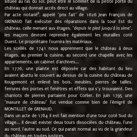
située au ras du sol, peut être le sommet de la petite porte du
château qui donnait accès direct au village.
6
Par acte notarié
, appelé "prix fait" de 1626 Jean François de
GRENAUD fait exécuter des réparations dans la tour Est du
château, celle menant aux étages, "
depuis le pied jusqu'à la sime
".
les maçons devront reprendre également les murailles coté
Ouest. Le propriétaire fournira les matériaux.
Les scellés de 1741 nous apprennent que le château à deux
étages, au premier la cuisine, au second une chapelle avec les
appartements, un cabinet d'archives...
En 1776, une plainte est déposée car des habitant du lieu
avaient abattu le couvert au dessus de la cuisine du château de
Rougemont et enlevé les bois, meubles, pierres de tailles,
ferrures des portes et fenêtres et effets qui s’y trouvaient. Des
charriots de pierres partaient pour Corlier. En juin 1795 une
"masure de château" fut vendue comme bien de l'émigré de
MONTILLET de GRENAUD.
Dans un acte de 1784 il est fait mention d'une tour coté Sud du
village... Il devait exister deux tours dissociées du château, l'une
au nord, l'autre au sud. Ce qui parait normal au vu de la grandeur
du château en toutes justices.