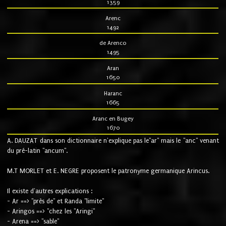
1359
Arenc
1492
de Arenco
1495
Aran
1650
Haranc
1665
Aranc en Bugey
1670
A. DAUZAT dans son dictionnaire n'explique pas le"ar" mais le "anc" venant
du pré-latin "ancum".
M.T MORLET et E. NEGRE proposent le patronyme germanique Arincus.
Il existe d'autres explications :
- Ar ==> "près de" et Randa "limite"
- Aringos ==> "chez les "Aringi"
- Arena ==> "sable"