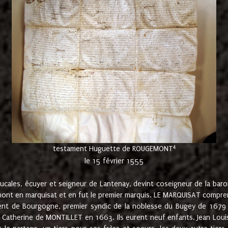
4
testament Huguette de ROUGEMONT
le 15 février 1555
cales, écuyer et seigneur de Lantenay, devint coseigneur de la bar
ont en marquisat et en fut le premier marquis. LE MARQUISAT comprenait
ement de Bourgogne, premier syndic de la noblesse du Bugey de 1679 à
Catherine de MONTILLET en 1663. Ils eurent neuf enfants. Jean Louis,