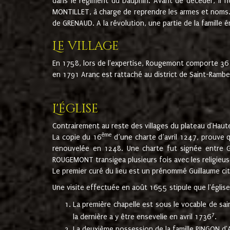
dans le régiment du Dauphin. Avant de décéder, il fi
MONTILLET, à charge de reprendre les armes et noms. I
de GRENAUD. A la révolution, une partie de la famille 
Le village
En 1758, lors de l'expertise, Rougemont comporte 36
en 1791 Aranc est rattaché au district de Saint-Ram
L'église
Contrairement au reste des villages du plateau d'Haute
ème
La copie du 16
d’une charte d’avril 1247, prouve 
renouvelée en 1248. Une charte fut signée entre G
ROUGEMONT transigea plusieurs fois avec les religieuse
Le premier curé du lieu est un prénommé Guillaume ci
Une visite effectuée en août 1655 stipule que l'églis
La première chapelle est sous le vocable de s
7
la dernière a y être ensevelie en avril 1736
.
La deuxième possession de la famille PINGON d'A