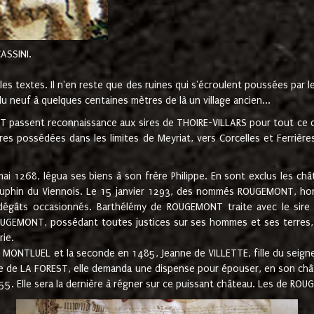
CASSINI.
es textes. Il n'en reste que des ruines qui s'écroulent poussées par 
u neuf à quelques centaines mètres de là un village ancien...
passent reconnaissance aux sires de THOIRE-VILLARS pour tout ce qu
es possédées dans les limites de Meyriat, vers Corcelles et Ferrièr
 1268, légua ses biens à son frère Philippe. En sont exclus les châ
dauphin du Viennois. Le 15 janvier 1293, des nommés ROUGEMONT, ho
dégâts occasionnés. Barthélémy de ROUGEMONT traite avec le sire 
UGEMONT, possédant toutes justices sur ses hommes et ses terres, à
rie.
NTLUEL et la seconde en 1485, Jeanne de VILLETTE, fille du seigneur 
ume de LA FOREST, elle demanda une dispense pour épouser, en son c
1555. Elle sera la dernière à régner sur ce puissant château. Les de 