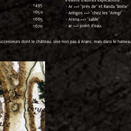
Il existe d'autres explications :
1495
- Ar ==> "près de" et Randa "limite"
1650
- Aringos ==> "chez les "Aringi"
1665
- Arena ==> "sable"
- ar ==> point d'eau.
1670
cesseurs dont le château, sise non pas à Aranc, mais dans le hameau 