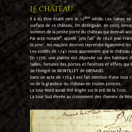
Le château
ème
Il a dû être établi vers le 12
siècle. Les ruines s
surface de ce château. On distinguait, en 2005 lorsque
sommet de la petite porte du château qui donnait accès
6
Par acte notarié
, appelé "prix fait" de 1626 Jean Fra
la sime
". les maçons devront reprendre également les m
Les scellés de 1741 nous apprennent que le château à 
En 1776, une plainte est déposée car des habitant d
tailles, ferrures des portes et fenêtres et effets qui
de l'émigré de MONTILLET de GRENAUD.
Dans un acte de 1784 il est fait mention d'une tour co
vu de la grandeur du château en toutes justices.
La tour Nord aurait été érigée sur le pré de la Tour.
La tour Sud élevée au croisement des chemins de Rés