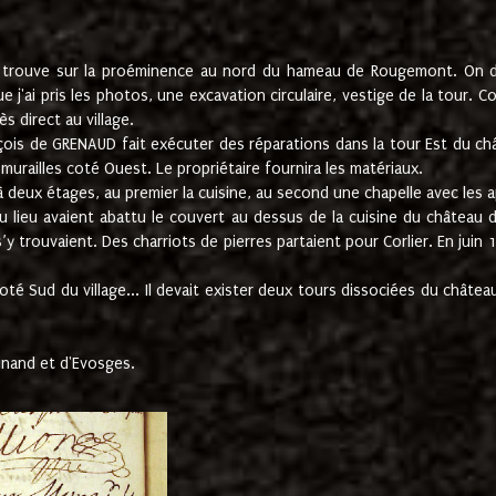
e trouve sur la proéminence au nord du hameau de Rougemont. On dev
 j'ai pris les photos, une excavation circulaire, vestige de la tour. 
 direct au village.
nçois de GRENAUD fait exécuter des réparations dans la tour Est du ch
urailles coté Ouest. Le propriétaire fournira les matériaux.
deux étages, au premier la cuisine, au second une chapelle avec les a
u lieu avaient abattu le couvert au dessus de la cuisine du château 
 s’y trouvaient. Des charriots de pierres partaient pour Corlier. En 
té Sud du village... Il devait exister deux tours dissociées du château,
inand et d'Evosges.