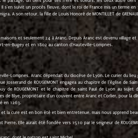
t le partage, un tiers pour ses frère et soeurs, les deux autre tiers
l s'en suivit un procès fleuve, dont le roi de France mis un terme en
émigra. A son retour, la fille de Louis Honoré de MONTILLET de GRENAUD
 maisons et seulement 24 à Aranc. Depuis Aranc est devenu village 
bert-en-Bugey et en 1802 au canton d'Hauteville-Lompnes.
ville-Lompnes, Aranc dépendait du diocèse de Lyon. Le curier du lieu g
que Josserand de ROUGEMONT engagea au chapitre de l’église de Saint
uy de ROUGEMONT et le chapitre de saint Paul de Lyon au sujet d
s de Blye, propriétaire d'un couvent entre Aranc et Corlier, pour la dî
té en 1263.
e et la cure est en bon été et bien entretenue, mais nous apprend be
aint Pierre. Elle aurait été fondée vers 1510 par le seigneur de RO
ranc, dont le patron est saint Michel.