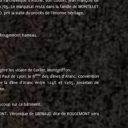
 à l'archevêque d'Auche, son cousin, Jean François de
 1785. Le marquisat resta dans la famille de MONTILLET
, prit la suite du procès de l'énorme héritage.
et Rougemont hameau.
ère les vicaire de Corlier, Montgriffon.
ème
 Paul de Lyon, le 6
des dîmes d’Aranc, convention
e la dîme d’Aranc entre 1248 et 1265. Josselain de
me.
aucoup sur ce bâtiment.
UGEMONT. Véronique de GRENAUD dite de ROUGEMONT sera