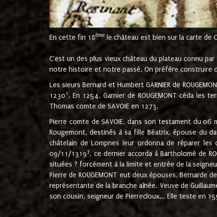
ème
En cette fin 18
le château est bien sur la carte de 
C'est un des plus vieux château du plateau connu par l
notre histoire et notre passé. On préfère construire d
Les sieurs Bernard et Humbert GARNIER de ROUGEMONT 
1
1230
. En 1254, Garnier de ROUGEMONT céda les terr
Thomas comte de SAVOIE en 1273.
Pierre comte de SAVOIE, dans son testament du 06 mai
Rougemont, destinés à sa fille Béatrix, épouse du 
châtelain de Lompnes leur ordonna de réparer les 
3
09/11/1319
, ce dernier accorda à Bartholomé de RO
situées ? forcément à la limite et entrée de la seigneu
Pierre de ROUGEMONT eut deux épouses, Bernarde de MO
représentante de la branche aînée. Veuve de Guilla
son cousin, seigneur de Pierrecloux... Elle teste en 