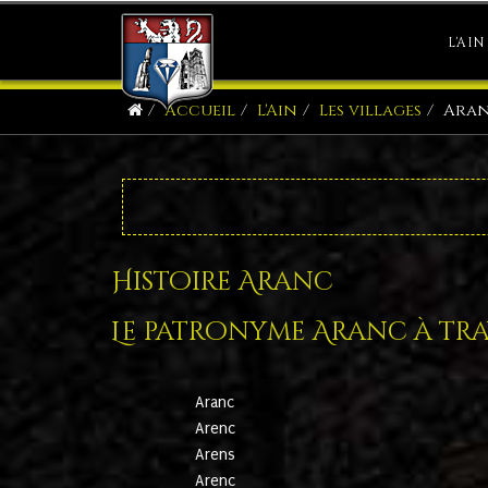
L'AIN
Accueil
L'Ain
Les villages
Ara
Histoire Aranc
Le patronyme Aranc à trav
Aranc
Arenc
Arens
Arenc