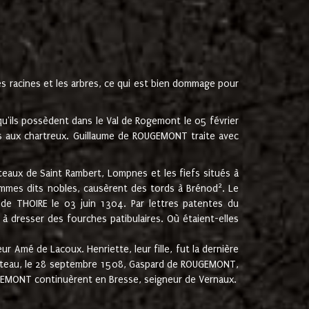
les racines et les arbres, ce qui est bien dommage pour
'ils possèdent dans le Val de Rogemont le 05 février
es aux chartreux. Guillaume de ROUGEMONT traite avec
teaux de Saint Rambert, Lompnes et les fiefs situés à
2
mmes dits nobles, causèrent des tords à Brénod
. Le
de THOIRE le 03 juin 1304. Par lettres patentes du
 dresser des fourches patibulaires. Où étaient-elles
Amé de Lacoux. Henriette, leur fille, fut la dernière
hâteau, le 28 septembre 1508, Gaspard de ROUGEMONT,
ROUGEMONT continuèrent en Bresse, seigneur de Vernaux.