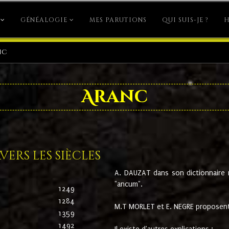
GÉNÉALOGIE
MES PARUTIONS
QUI SUIS-JE ?
H
nc
Aranc
ers les siècles
A. DAUZAT dans son dictionnaire n'
"ancum".
1249
1284
M.T MORLET et E. NEGRE proposent
1359
1492