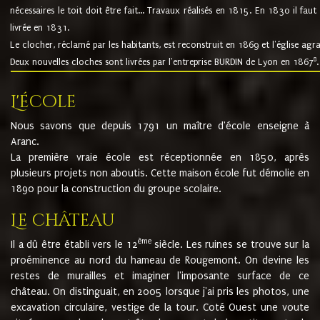
nécessaires le toit doit être fait... Travaux réalisés en 1815. En 1830 il faut
livrée en 1831.
Le clocher, réclamé par les habitants, est reconstruit en 1869 et l'église agr
8
Deux nouvelles cloches sont livrées par l'entreprise BURDIN de Lyon en 1867
.
L'école
Nous savons que depuis 1791 un maître d'école enseigne à
Aranc.
La première vraie école est réceptionnée en 1850, après
plusieurs projets non aboutis. Cette maison école fut démolie en
1890 pour la construction du groupe scolaire.
Le château
ème
Il a dû être établi vers le 12
siècle. Les ruines se trouve sur la
proéminence au nord du hameau de Rougemont. On devine les
restes de murailles et imaginer l'imposante surface de ce
château. On distinguait, en 2005 lorsque j'ai pris les photos, une
excavation circulaire, vestige de la tour. Coté Ouest une voute