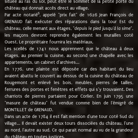
située au ras du sol, peut être le sommet de la petite porte du
château qui donnait accès direct au village.
6
Par acte notarié
, appelé "prix fait" de 1626 Jean François de
GRENAUD fait exécuter des réparations dans la tour Est du
château, celle menant aux étages, "
depuis le pied jusqu'à la sime
".
les maçons devront reprendre également les murailles coté
Ouest. Le propriétaire fournira les matériaux.
Les scellés de 1741 nous apprennent que le château à deux
étages, au premier la cuisine, au second une chapelle avec les
appartements, un cabinet d'archives...
En 1776, une plainte est déposée car des habitant du lieu
avaient abattu le couvert au dessus de la cuisine du château de
Rougemont et enlevé les bois, meubles, pierres de tailles,
ferrures des portes et fenêtres et effets qui s’y trouvaient. Des
charriots de pierres partaient pour Corlier. En juin 1795 une
"masure de château" fut vendue comme bien de l'émigré de
MONTILLET de GRENAUD.
Dans un acte de 1784 il est fait mention d'une tour coté Sud du
village... Il devait exister deux tours dissociées du château, l'une
au nord, l'autre au sud. Ce qui parait normal au vu de la grandeur
du château en toutes justices.