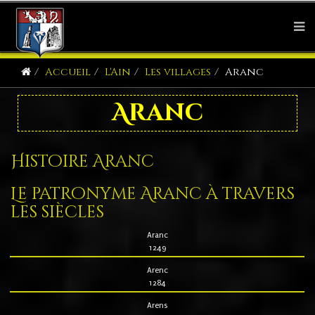
Accueil
L'Ain
Les villages
Aranc
Aranc
Histoire Aranc
Le patronyme Aranc à travers
les siècles
Aranc
1249
Arenc
1284
Arens