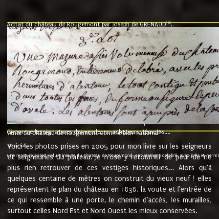
10
Achat du château de Rougemont par Joseph de GRENAUD
.
"l'an mil six cent soixante treze le ving neuvième jour du mois de novemb
nommé fut présent Messire Claude Guillaume de Moyriat chevalier baron de 
vend, purement simplement et irrevocablement a monseigneur monsieur Jose
et chavannes conseiller du roy au parlement de Bourgogne, present et accept
que le dit seigneur Baron de la Vellière a sur ses hommes, indivisables et fi
de la Velliere tout ainsi et comme le dit seigneur Baron et ses hauteurs e
présent......"
suivent les rentes, donation des terriers, etc... au prix de 880 livre louis d'or
Ci contre les signatures des vendeurs, acheteurs, témoins....
9.
vente du château de Rougemont comme bien national
Voici les photos prises en 2005 pour mon livre sur les seigneurs
"3ème lot
une mazure assez volumineuse du chateau de Rougemond, entierement delabré, avec près et hermitur
et seigneuries du plateau. Je n'ose y retourner de peur de ne
plus rien retrouver de ces vestiges historiques... Alors qu'à
quelques centaine de mètres on construit du vieux neuf ! elles
représentent le plan du château en 1838, la voute et l'entrée de
ce qui ressemble à une porte, le chemin d'accès, les murailles,
surtout celles Nord Est et Nord Ouest les mieux conservées.