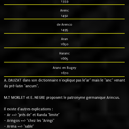
1359
Arenc
1492
de Arenco
1495
Aran
1650
Haranc
1665
Aranc en Bugey
1670
A. DAUZAT dans son dictionnaire n'explique pas le"ar" mais le "anc" venant
du pré-latin "ancum".
M.T MORLET et E. NEGRE proposent le patronyme germanique Arincus.
Il existe d'autres explications :
- Ar ==> "près de" et Randa "limite"
- Aringos ==> "chez les "Aringi"
- Arena ==> "sable"