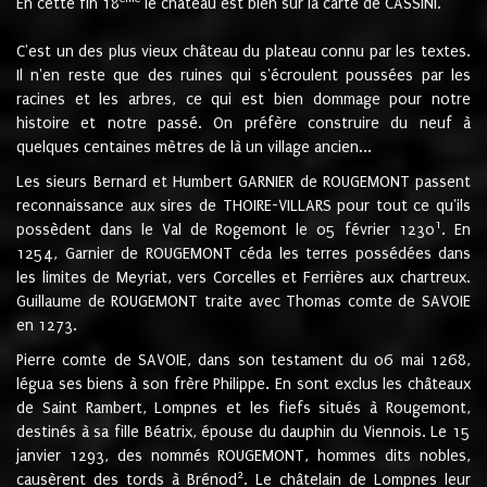
En cette fin 18
le château est bien sur la carte de CASSINI.
C'est un des plus vieux château du plateau connu par les textes.
Il n'en reste que des ruines qui s'écroulent poussées par les
racines et les arbres, ce qui est bien dommage pour notre
histoire et notre passé. On préfère construire du neuf à
quelques centaines mètres de là un village ancien...
Les sieurs Bernard et Humbert GARNIER de ROUGEMONT passent
reconnaissance aux sires de THOIRE-VILLARS pour tout ce qu'ils
1
possèdent dans le Val de Rogemont le 05 février 1230
. En
1254, Garnier de ROUGEMONT céda les terres possédées dans
les limites de Meyriat, vers Corcelles et Ferrières aux chartreux.
Guillaume de ROUGEMONT traite avec Thomas comte de SAVOIE
en 1273.
Pierre comte de SAVOIE, dans son testament du 06 mai 1268,
légua ses biens à son frère Philippe. En sont exclus les châteaux
de Saint Rambert, Lompnes et les fiefs situés à Rougemont,
destinés à sa fille Béatrix, épouse du dauphin du Viennois. Le 15
janvier 1293, des nommés ROUGEMONT, hommes dits nobles,
2
causèrent des tords à Brénod
. Le châtelain de Lompnes leur