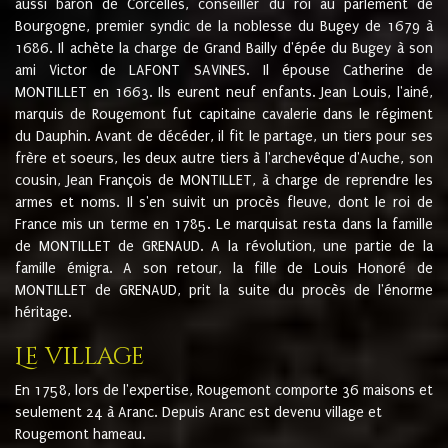
aussi baron de Corcelles, conseiller du roi au parlement de
Bourgogne, premier syndic de la noblesse du Bugey de 1679 à
1686. Il achète la charge de Grand Bailly d'épée du Bugey à son
ami Victor de LAFONT SAVINES. Il épouse Catherine de
MONTILLET en 1663. Ils eurent neuf enfants. Jean Louis, l'ainé,
marquis de Rougemont fut capitaine cavalerie dans le régiment
du Dauphin. Avant de décéder, il fit le partage, un tiers pour ses
frère et soeurs, les deux autre tiers à l'archevêque d'Auche, son
cousin, Jean François de MONTILLET, à charge de reprendre les
armes et noms. Il s'en suivit un procès fleuve, dont le roi de
France mis un terme en 1785. Le marquisat resta dans la famille
de MONTILLET de GRENAUD. A la révolution, une partie de la
famille émigra. A son retour, la fille de Louis Honoré de
MONTILLET de GRENAUD, prit la suite du procès de l'énorme
héritage.
Le village
En 1758, lors de l'expertise, Rougemont comporte 36 maisons et
seulement 24 à Aranc. Depuis Aranc est devenu village et
Rougemont hameau.