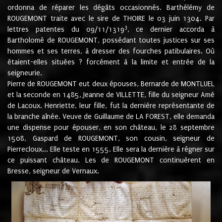
ordonna de réparer les dégâts occasionnés. Barthélémy de
ROUGEMONT traite avec le sire de THOIRE le 03 juin 1304. Par
3
lettres patentes du 09/11/1319
, ce dernier accorda à
Bartholomé de ROUGEMONT, possédant toutes justices sur ses
hommes et ses terres, à dresser des fourches patibulaires. Où
étaient-elles situées ? forcément à la limite et entrée de la
seigneurie.
Pierre de ROUGEMONT eut deux épouses, Bernarde de MONTLUEL
et la seconde en 1485, Jeanne de VILLETTE, fille du seigneur Amé
de Lacoux. Henriette, leur fille, fut la dernière représentante de
la branche aînée. Veuve de Guillaume de LA FOREST, elle demanda
une dispense pour épouser, en son château, le 28 septembre
1508, Gaspard de ROUGEMONT, son cousin, seigneur de
Pierrecloux... Elle teste en 1555. Elle sera la dernière à régner sur
ce puissant château. Les de ROUGEMONT continuèrent en
Bresse, seigneur de Vernaux.