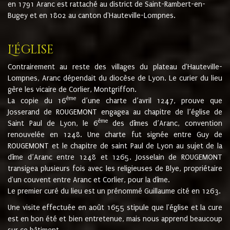
en 1791 Aranc est rattaché au district de Saint-Rambert-en-
Bugey et en 1802 au canton d'Hauteville-Lompnes.
L'église
Contrairement au reste des villages du plateau d'Hauteville-
Lompnes, Aranc dépendait du diocèse de Lyon. Le curier du lieu
gère les vicaire de Corlier, Montgriffon.
ème
La copie du 16
d’une charte d’avril 1247, prouve que
Josserand de ROUGEMONT engagea au chapitre de l’église de
ème
Saint Paul de Lyon, le 6
des dîmes d’Aranc, convention
renouvelée en 1248. Une charte fut signée entre Guy de
ROUGEMONT et le chapitre de saint Paul de Lyon au sujet de la
dîme d’Aranc entre 1248 et 1265. Josselain de ROUGEMONT
transigea plusieurs fois avec les religieuses de Blye, propriétaire
d'un couvent entre Aranc et Corlier, pour la dîme.
Le premier curé du lieu est un prénommé Guillaume cité en 1263.
Une visite effectuée en août 1655 stipule que l'église et la cure
est en bon été et bien entretenue, mais nous apprend beaucoup