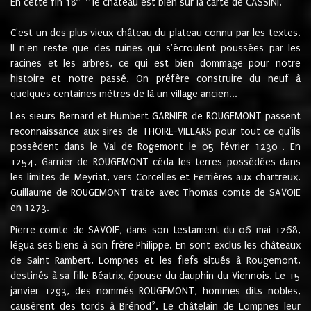
En cette fin 18
le château est bien sur la carte de CASSINI.
C'est un des plus vieux château du plateau connu par les textes.
Il n'en reste que des ruines qui s'écroulent poussées par les
racines et les arbres, ce qui est bien dommage pour notre
histoire et notre passé. On préfère construire du neuf à
quelques centaines mètres de là un village ancien...
Les sieurs Bernard et Humbert GARNIER de ROUGEMONT passent
reconnaissance aux sires de THOIRE-VILLARS pour tout ce qu'ils
1
possèdent dans le Val de Rogemont le 05 février 1230
. En
1254, Garnier de ROUGEMONT céda les terres possédées dans
les limites de Meyriat, vers Corcelles et Ferrières aux chartreux.
Guillaume de ROUGEMONT traite avec Thomas comte de SAVOIE
en 1273.
Pierre comte de SAVOIE, dans son testament du 06 mai 1268,
légua ses biens à son frère Philippe. En sont exclus les châteaux
de Saint Rambert, Lompnes et les fiefs situés à Rougemont,
destinés à sa fille Béatrix, épouse du dauphin du Viennois. Le 15
janvier 1293, des nommés ROUGEMONT, hommes dits nobles,
2
causèrent des tords à Brénod
. Le châtelain de Lompnes leur