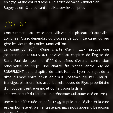
en 1791 Aranc est rattaché au district de Saint-Rambert-en-
Bugey et en 1802 au canton d'Hauteville-Lompnes.
L'église
Contrairement au reste des villages du plateau d'Hauteville-
Lompnes, Aranc dépendait du diocèse de Lyon. Le curier du lieu
gère les vicaire de Corlier, Montgriffon.
ème
La copie du 16
d’une charte d’avril 1247, prouve que
Josserand de ROUGEMONT engagea au chapitre de l’église de
ème
Saint Paul de Lyon, le 6
des dîmes d’Aranc, convention
renouvelée en 1248. Une charte fut signée entre Guy de
ROUGEMONT et le chapitre de saint Paul de Lyon au sujet de la
dîme d’Aranc entre 1248 et 1265. Josselain de ROUGEMONT
transigea plusieurs fois avec les religieuses de Blye, propriétaire
d'un couvent entre Aranc et Corlier, pour la dîme.
Le premier curé du lieu est un prénommé Guillaume cité en 1263.
Une visite effectuée en août 1655 stipule que l'église et la cure
est en bon été et bien entretenue, mais nous apprend beaucoup