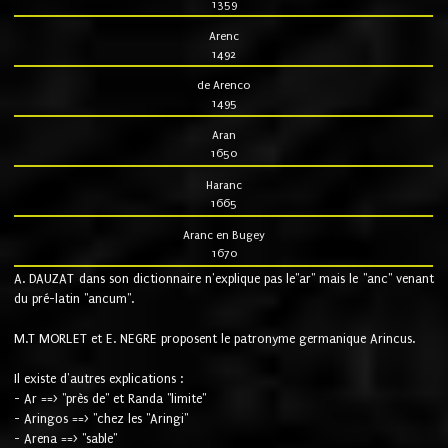
1359
Arenc
1492
de Arenco
1495
Aran
1650
Haranc
1665
Aranc en Bugey
1670
A. DAUZAT dans son dictionnaire n'explique pas le"ar" mais le "anc" venant
du pré-latin "ancum".
M.T MORLET et E. NEGRE proposent le patronyme germanique Arincus.
Il existe d'autres explications :
- Ar ==> "près de" et Randa "limite"
- Aringos ==> "chez les "Aringi"
- Arena ==> "sable"