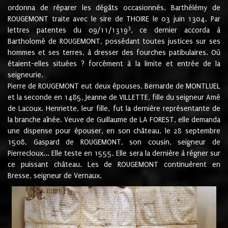
ordonna de réparer les dégâts occasionnés. Barthélémy de
ROUGEMONT traite avec le sire de THOIRE le 03 juin 1304. Par
3
lettres patentes du 09/11/1319
, ce dernier accorda à
Bartholomé de ROUGEMONT, possédant toutes justices sur ses
hommes et ses terres, à dresser des fourches patibulaires. Où
étaient-elles situées ? forcément à la limite et entrée de la
seigneurie.
Pierre de ROUGEMONT eut deux épouses, Bernarde de MONTLUEL
et la seconde en 1485, Jeanne de VILLETTE, fille du seigneur Amé
de Lacoux. Henriette, leur fille, fut la dernière représentante de
la branche aînée. Veuve de Guillaume de LA FOREST, elle demanda
une dispense pour épouser, en son château, le 28 septembre
1508, Gaspard de ROUGEMONT, son cousin, seigneur de
Pierrecloux... Elle teste en 1555. Elle sera la dernière à régner sur
ce puissant château. Les de ROUGEMONT continuèrent en
Bresse, seigneur de Vernaux.