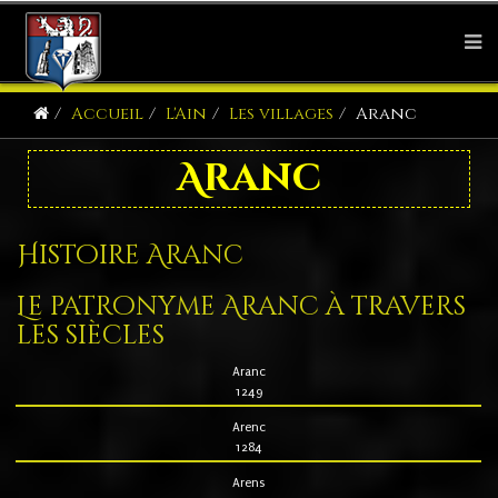
Accueil
L'Ain
Les villages
Aranc
Aranc
Histoire Aranc
Le patronyme Aranc à travers
les siècles
Aranc
1249
Arenc
1284
Arens