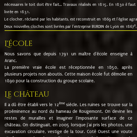
nécessaires le toit doit être fait... Travaux réalisés en 1815. En 1830 il faut
livrée en 1831.
Le clocher, réclamé par les habitants, est reconstruit en 1869 et l'église agr
8
Deux nouvelles cloches sont livrées par l'entreprise BURDIN de Lyon en 1867
.
L'école
Nous savons que depuis 1791 un maître d'école enseigne à
Aranc.
La première vraie école est réceptionnée en 1850, après
plusieurs projets non aboutis. Cette maison école fut démolie en
1890 pour la construction du groupe scolaire.
Le château
ème
Il a dû être établi vers le 12
siècle. Les ruines se trouve sur la
proéminence au nord du hameau de Rougemont. On devine les
restes de murailles et imaginer l'imposante surface de ce
château. On distinguait, en 2005 lorsque j'ai pris les photos, une
excavation circulaire, vestige de la tour. Coté Ouest une voute