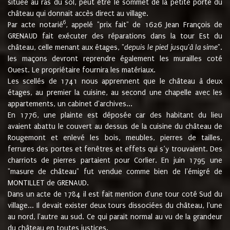
située au ras du sol, peut être le sommet de la petite porte du
château qui donnait accès direct au village.
6
Par acte notarié
, appelé "prix fait" de 1626 Jean François de
GRENAUD fait exécuter des réparations dans la tour Est du
château, celle menant aux étages, "
depuis le pied jusqu'à la sime
".
les maçons devront reprendre également les murailles coté
Ouest. Le propriétaire fournira les matériaux.
Les scellés de 1741 nous apprennent que le château à deux
étages, au premier la cuisine, au second une chapelle avec les
appartements, un cabinet d'archives...
En 1776, une plainte est déposée car des habitant du lieu
avaient abattu le couvert au dessus de la cuisine du château de
Rougemont et enlevé les bois, meubles, pierres de tailles,
ferrures des portes et fenêtres et effets qui s’y trouvaient. Des
charriots de pierres partaient pour Corlier. En juin 1795 une
"masure de château" fut vendue comme bien de l'émigré de
MONTILLET de GRENAUD.
Dans un acte de 1784 il est fait mention d'une tour coté Sud du
village... Il devait exister deux tours dissociées du château, l'une
au nord, l'autre au sud. Ce qui parait normal au vu de la grandeur
du château en toutes justices.