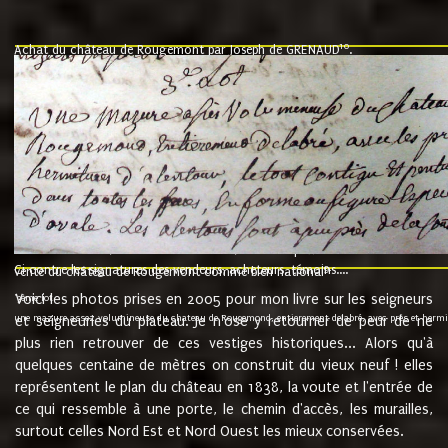
10
Achat du château de Rougemont par Joseph de GRENAUD
.
"l'an mil six cent soixante treze le ving neuvième jour du mois de novemb
nommé fut présent Messire Claude Guillaume de Moyriat chevalier baron de 
vend, purement simplement et irrevocablement a monseigneur monsieur Jose
et chavannes conseiller du roy au parlement de Bourgogne, present et accept
que le dit seigneur Baron de la Vellière a sur ses hommes, indivisables et fi
de la Velliere tout ainsi et comme le dit seigneur Baron et ses hauteurs e
présent......"
suivent les rentes, donation des terriers, etc... au prix de 880 livre louis d'or
Ci contre les signatures des vendeurs, acheteurs, témoins....
9.
vente du château de Rougemont comme bien national
Voici les photos prises en 2005 pour mon livre sur les seigneurs
"3ème lot
une mazure assez volumineuse du chateau de Rougemond, entierement delabré, avec près et hermitur
et seigneuries du plateau. Je n'ose y retourner de peur de ne
plus rien retrouver de ces vestiges historiques... Alors qu'à
quelques centaine de mètres on construit du vieux neuf ! elles
représentent le plan du château en 1838, la voute et l'entrée de
ce qui ressemble à une porte, le chemin d'accès, les murailles,
surtout celles Nord Est et Nord Ouest les mieux conservées.