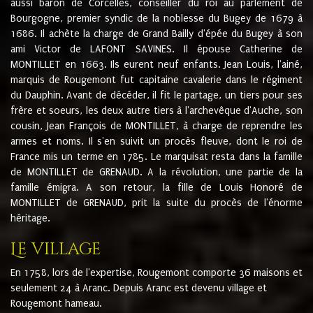
aussi baron de Corcelles, conseiller du roi au parlement de
Bourgogne, premier syndic de la noblesse du Bugey de 1679 à
1686. Il achète la charge de Grand Bailly d'épée du Bugey à son
ami Victor de LAFONT SAVINES. Il épouse Catherine de
MONTILLET en 1663. Ils eurent neuf enfants. Jean Louis, l'ainé,
marquis de Rougemont fut capitaine cavalerie dans le régiment
du Dauphin. Avant de décéder, il fit le partage, un tiers pour ses
frère et soeurs, les deux autre tiers à l'archevêque d'Auche, son
cousin, Jean François de MONTILLET, à charge de reprendre les
armes et noms. Il s'en suivit un procès fleuve, dont le roi de
France mis un terme en 1785. Le marquisat resta dans la famille
de MONTILLET de GRENAUD. A la révolution, une partie de la
famille émigra. A son retour, la fille de Louis Honoré de
MONTILLET de GRENAUD, prit la suite du procès de l'énorme
héritage.
Le village
En 1758, lors de l'expertise, Rougemont comporte 36 maisons et
seulement 24 à Aranc. Depuis Aranc est devenu village et
Rougemont hameau.