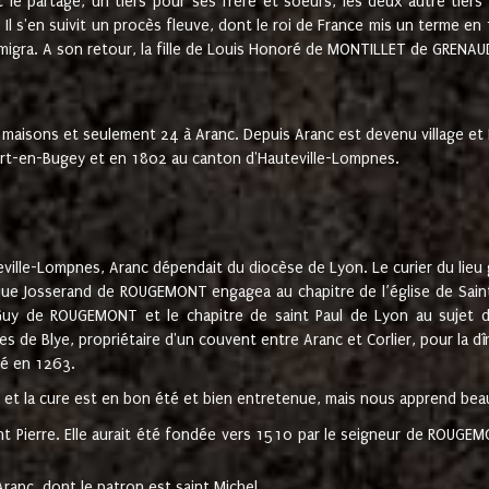
t le partage, un tiers pour ses frère et soeurs, les deux autre tiers
l s'en suivit un procès fleuve, dont le roi de France mis un terme en
émigra. A son retour, la fille de Louis Honoré de MONTILLET de GRENAUD
 maisons et seulement 24 à Aranc. Depuis Aranc est devenu village 
bert-en-Bugey et en 1802 au canton d'Hauteville-Lompnes.
ville-Lompnes, Aranc dépendait du diocèse de Lyon. Le curier du lieu g
que Josserand de ROUGEMONT engagea au chapitre de l’église de Saint
uy de ROUGEMONT et le chapitre de saint Paul de Lyon au sujet d
s de Blye, propriétaire d'un couvent entre Aranc et Corlier, pour la dî
té en 1263.
e et la cure est en bon été et bien entretenue, mais nous apprend be
aint Pierre. Elle aurait été fondée vers 1510 par le seigneur de RO
ranc, dont le patron est saint Michel.