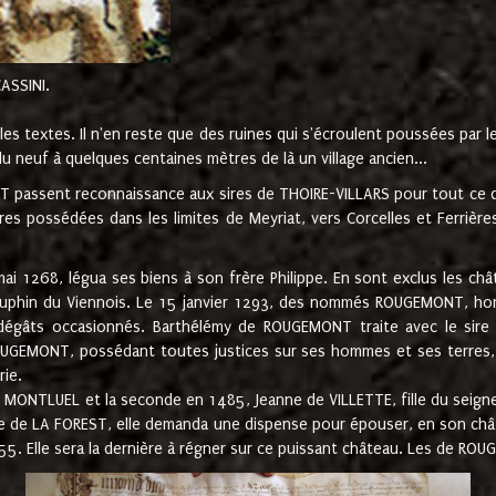
CASSINI.
es textes. Il n'en reste que des ruines qui s'écroulent poussées par 
u neuf à quelques centaines mètres de là un village ancien...
passent reconnaissance aux sires de THOIRE-VILLARS pour tout ce qu
es possédées dans les limites de Meyriat, vers Corcelles et Ferrièr
 1268, légua ses biens à son frère Philippe. En sont exclus les châ
dauphin du Viennois. Le 15 janvier 1293, des nommés ROUGEMONT, ho
dégâts occasionnés. Barthélémy de ROUGEMONT traite avec le sire 
UGEMONT, possédant toutes justices sur ses hommes et ses terres, à
rie.
NTLUEL et la seconde en 1485, Jeanne de VILLETTE, fille du seigneur 
ume de LA FOREST, elle demanda une dispense pour épouser, en son c
1555. Elle sera la dernière à régner sur ce puissant château. Les de 