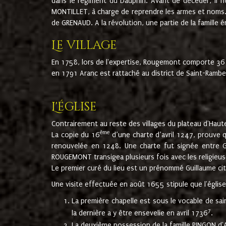
dans le régiment du Dauphin. Avant de décéder, il fi
MONTILLET, à charge de reprendre les armes et noms. I
de GRENAUD. A la révolution, une partie de la famille 
Le village
En 1758, lors de l'expertise, Rougemont comporte 36
en 1791 Aranc est rattaché au district de Saint-Ram
L'église
Contrairement au reste des villages du plateau d'Haute
ème
La copie du 16
d’une charte d’avril 1247, prouve 
renouvelée en 1248. Une charte fut signée entre G
ROUGEMONT transigea plusieurs fois avec les religieuse
Le premier curé du lieu est un prénommé Guillaume ci
Une visite effectuée en août 1655 stipule que l'églis
La première chapelle est sous le vocable de s
7
la dernière a y être ensevelie en avril 1736
.
La deuxième possession de la famille PINGON d'A