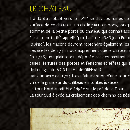
Le château
ème
Il a dû être établi vers le 12
siècle. Les ruines s
surface de ce château. On distinguait, en 2005 lorsque
sommet de la petite porte du château qui donnait accès
6
Par acte notarié
, appelé "prix fait" de 1626 Jean Fra
la sime
". les maçons devront reprendre également les m
Les scellés de 1741 nous apprennent que le château à 
En 1776, une plainte est déposée car des habitant d
tailles, ferrures des portes et fenêtres et effets qui
de l'émigré de MONTILLET de GRENAUD.
Dans un acte de 1784 il est fait mention d'une tour co
vu de la grandeur du château en toutes justices.
La tour Nord aurait été érigée sur le pré de la Tour.
La tour Sud élevée au croisement des chemins de Rés