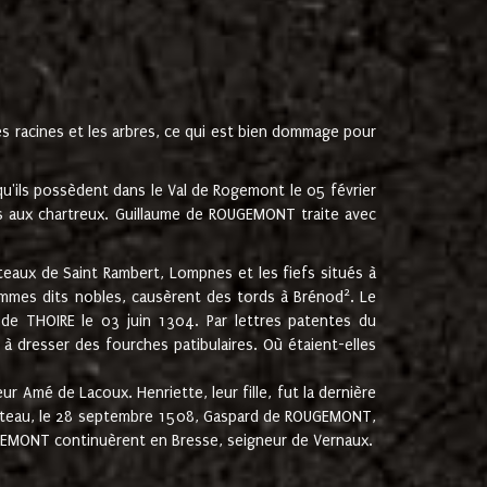
les racines et les arbres, ce qui est bien dommage pour
'ils possèdent dans le Val de Rogemont le 05 février
es aux chartreux. Guillaume de ROUGEMONT traite avec
teaux de Saint Rambert, Lompnes et les fiefs situés à
2
mmes dits nobles, causèrent des tords à Brénod
. Le
de THOIRE le 03 juin 1304. Par lettres patentes du
 dresser des fourches patibulaires. Où étaient-elles
Amé de Lacoux. Henriette, leur fille, fut la dernière
hâteau, le 28 septembre 1508, Gaspard de ROUGEMONT,
ROUGEMONT continuèrent en Bresse, seigneur de Vernaux.