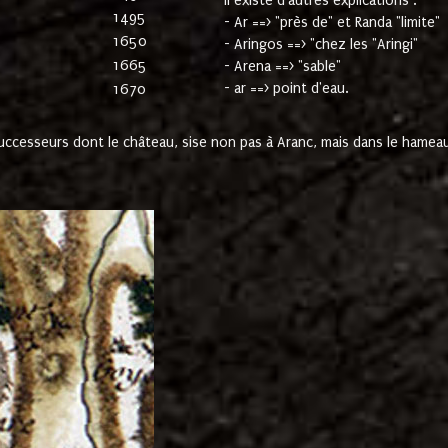
Il existe d'autres explications :
1495
- Ar ==> "près de" et Randa "limite"
1650
- Aringos ==> "chez les "Aringi"
1665
- Arena ==> "sable"
- ar ==> point d'eau.
1670
cesseurs dont le château, sise non pas à Aranc, mais dans le hameau 