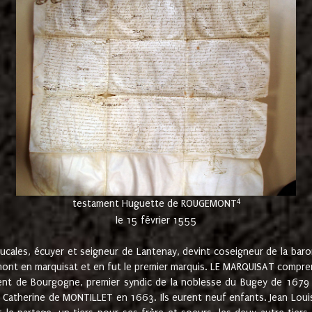
4
testament Huguette de ROUGEMONT
le 15 février 1555
cales, écuyer et seigneur de Lantenay, devint coseigneur de la bar
ont en marquisat et en fut le premier marquis. LE MARQUISAT comprenait
ement de Bourgogne, premier syndic de la noblesse du Bugey de 1679 à
Catherine de MONTILLET en 1663. Ils eurent neuf enfants. Jean Louis,