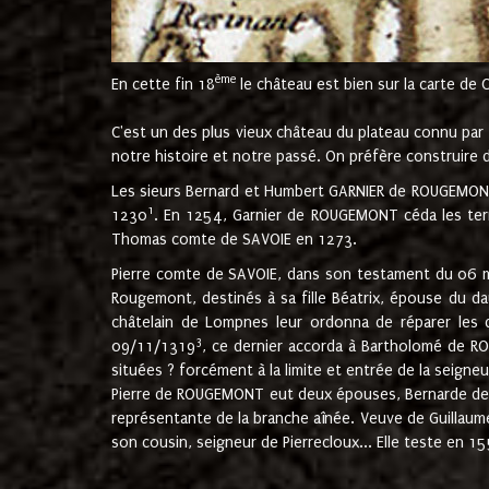
ème
En cette fin 18
le château est bien sur la carte de 
C'est un des plus vieux château du plateau connu par l
notre histoire et notre passé. On préfère construire d
Les sieurs Bernard et Humbert GARNIER de ROUGEMONT 
1
1230
. En 1254, Garnier de ROUGEMONT céda les terr
Thomas comte de SAVOIE en 1273.
Pierre comte de SAVOIE, dans son testament du 06 mai
Rougemont, destinés à sa fille Béatrix, épouse du 
châtelain de Lompnes leur ordonna de réparer les 
3
09/11/1319
, ce dernier accorda à Bartholomé de RO
situées ? forcément à la limite et entrée de la seigneu
Pierre de ROUGEMONT eut deux épouses, Bernarde de MO
représentante de la branche aînée. Veuve de Guilla
son cousin, seigneur de Pierrecloux... Elle teste en 