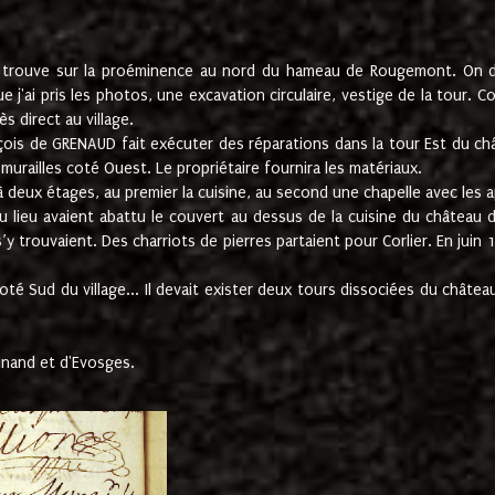
e trouve sur la proéminence au nord du hameau de Rougemont. On dev
 j'ai pris les photos, une excavation circulaire, vestige de la tour. 
 direct au village.
nçois de GRENAUD fait exécuter des réparations dans la tour Est du ch
urailles coté Ouest. Le propriétaire fournira les matériaux.
deux étages, au premier la cuisine, au second une chapelle avec les a
u lieu avaient abattu le couvert au dessus de la cuisine du château 
 s’y trouvaient. Des charriots de pierres partaient pour Corlier. En 
té Sud du village... Il devait exister deux tours dissociées du château,
inand et d'Evosges.