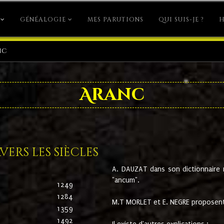
GÉNÉALOGIE
MES PARUTIONS
QUI SUIS-JE ?
H
nc
Aranc
ers les siècles
A. DAUZAT dans son dictionnaire n'
"ancum".
1249
1284
M.T MORLET et E. NEGRE proposent
1359
1492