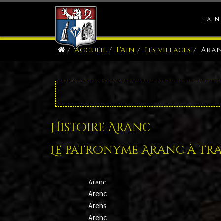
L'AIN
Accueil
L'Ain
Les villages
Ara
Histoire Aranc
Le patronyme Aranc à trav
Aranc
Arenc
Arens
Arenc