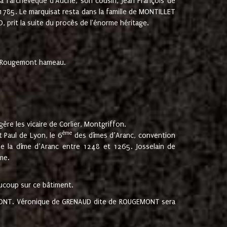
 à l'archevêque d'Auche, son cousin, Jean François de
 1785. Le marquisat resta dans la famille de MONTILLET
, prit la suite du procès de l'énorme héritage.
et Rougemont hameau.
ère les vicaire de Corlier, Montgriffon.
ème
 Paul de Lyon, le 6
des dîmes d’Aranc, convention
e la dîme d’Aranc entre 1248 et 1265. Josselain de
me.
aucoup sur ce bâtiment.
UGEMONT. Véronique de GRENAUD dite de ROUGEMONT sera