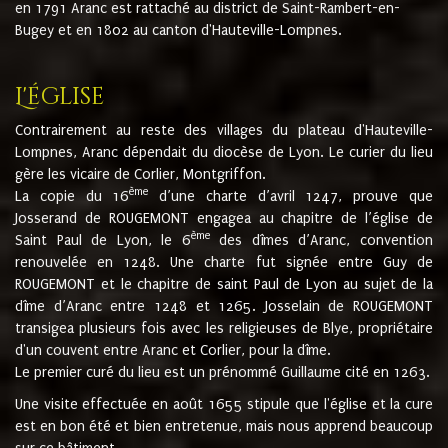
en 1791 Aranc est rattaché au district de Saint-Rambert-en-
Bugey et en 1802 au canton d'Hauteville-Lompnes.
L'église
Contrairement au reste des villages du plateau d'Hauteville-
Lompnes, Aranc dépendait du diocèse de Lyon. Le curier du lieu
gère les vicaire de Corlier, Montgriffon.
ème
La copie du 16
d’une charte d’avril 1247, prouve que
Josserand de ROUGEMONT engagea au chapitre de l’église de
ème
Saint Paul de Lyon, le 6
des dîmes d’Aranc, convention
renouvelée en 1248. Une charte fut signée entre Guy de
ROUGEMONT et le chapitre de saint Paul de Lyon au sujet de la
dîme d’Aranc entre 1248 et 1265. Josselain de ROUGEMONT
transigea plusieurs fois avec les religieuses de Blye, propriétaire
d'un couvent entre Aranc et Corlier, pour la dîme.
Le premier curé du lieu est un prénommé Guillaume cité en 1263.
Une visite effectuée en août 1655 stipule que l'église et la cure
est en bon été et bien entretenue, mais nous apprend beaucoup