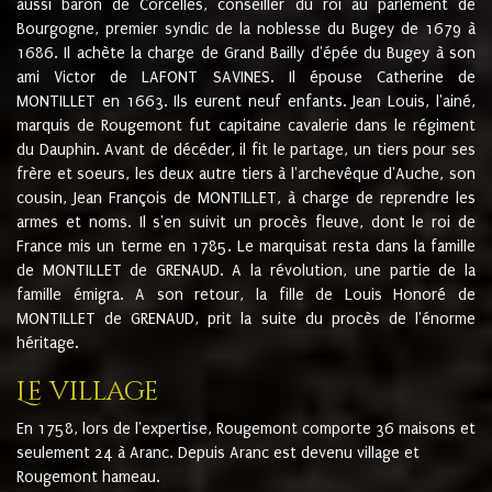
aussi baron de Corcelles, conseiller du roi au parlement de
Bourgogne, premier syndic de la noblesse du Bugey de 1679 à
1686. Il achète la charge de Grand Bailly d'épée du Bugey à son
ami Victor de LAFONT SAVINES. Il épouse Catherine de
MONTILLET en 1663. Ils eurent neuf enfants. Jean Louis, l'ainé,
marquis de Rougemont fut capitaine cavalerie dans le régiment
du Dauphin. Avant de décéder, il fit le partage, un tiers pour ses
frère et soeurs, les deux autre tiers à l'archevêque d'Auche, son
cousin, Jean François de MONTILLET, à charge de reprendre les
armes et noms. Il s'en suivit un procès fleuve, dont le roi de
France mis un terme en 1785. Le marquisat resta dans la famille
de MONTILLET de GRENAUD. A la révolution, une partie de la
famille émigra. A son retour, la fille de Louis Honoré de
MONTILLET de GRENAUD, prit la suite du procès de l'énorme
héritage.
Le village
En 1758, lors de l'expertise, Rougemont comporte 36 maisons et
seulement 24 à Aranc. Depuis Aranc est devenu village et
Rougemont hameau.