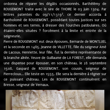
ordonna de réparer les dégâts occasionnés. Barthélémy de
ROUGEMONT traite avec le sire de THOIRE le 03 juin 1304. Par
3
lettres patentes du 09/11/1319
, ce dernier accorda à
Bartholomé de ROUGEMONT, possédant toutes justices sur ses
hommes et ses terres, à dresser des fourches patibulaires. Où
étaient-elles situées ? forcément à la limite et entrée de la
seigneurie.
Pierre de ROUGEMONT eut deux épouses, Bernarde de MONTLUEL
et la seconde en 1485, Jeanne de VILLETTE, fille du seigneur Amé
de Lacoux. Henriette, leur fille, fut la dernière représentante de
la branche aînée. Veuve de Guillaume de LA FOREST, elle demanda
une dispense pour épouser, en son château, le 28 septembre
1508, Gaspard de ROUGEMONT, son cousin, seigneur de
Pierrecloux... Elle teste en 1555. Elle sera la dernière à régner sur
ce puissant château. Les de ROUGEMONT continuèrent en
Bresse, seigneur de Vernaux.