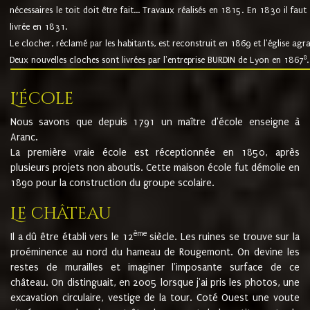
nécessaires le toit doit être fait... Travaux réalisés en 1815. En 1830 il faut
livrée en 1831.
Le clocher, réclamé par les habitants, est reconstruit en 1869 et l'église agr
8
Deux nouvelles cloches sont livrées par l'entreprise BURDIN de Lyon en 1867
.
L'école
Nous savons que depuis 1791 un maître d'école enseigne à
Aranc.
La première vraie école est réceptionnée en 1850, après
plusieurs projets non aboutis. Cette maison école fut démolie en
1890 pour la construction du groupe scolaire.
Le château
ème
Il a dû être établi vers le 12
siècle. Les ruines se trouve sur la
proéminence au nord du hameau de Rougemont. On devine les
restes de murailles et imaginer l'imposante surface de ce
château. On distinguait, en 2005 lorsque j'ai pris les photos, une
excavation circulaire, vestige de la tour. Coté Ouest une voute