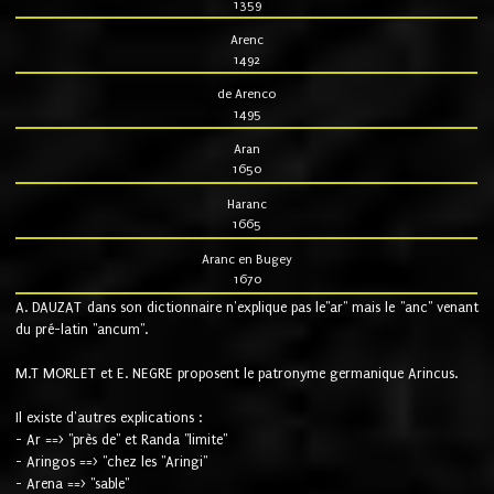
1359
Arenc
1492
de Arenco
1495
Aran
1650
Haranc
1665
Aranc en Bugey
1670
A. DAUZAT dans son dictionnaire n'explique pas le"ar" mais le "anc" venant
du pré-latin "ancum".
M.T MORLET et E. NEGRE proposent le patronyme germanique Arincus.
Il existe d'autres explications :
- Ar ==> "près de" et Randa "limite"
- Aringos ==> "chez les "Aringi"
- Arena ==> "sable"