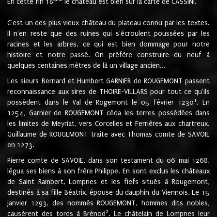
En cette fin 18
le château est bien sur la carte de CASSINI.
C'est un des plus vieux château du plateau connu par les textes.
Il n'en reste que des ruines qui s'écroulent poussées par les
racines et les arbres, ce qui est bien dommage pour notre
histoire et notre passé. On préfère construire du neuf à
quelques centaines mètres de là un village ancien...
Les sieurs Bernard et Humbert GARNIER de ROUGEMONT passent
reconnaissance aux sires de THOIRE-VILLARS pour tout ce qu'ils
1
possèdent dans le Val de Rogemont le 05 février 1230
. En
1254, Garnier de ROUGEMONT céda les terres possédées dans
les limites de Meyriat, vers Corcelles et Ferrières aux chartreux.
Guillaume de ROUGEMONT traite avec Thomas comte de SAVOIE
en 1273.
Pierre comte de SAVOIE, dans son testament du 06 mai 1268,
légua ses biens à son frère Philippe. En sont exclus les châteaux
de Saint Rambert, Lompnes et les fiefs situés à Rougemont,
destinés à sa fille Béatrix, épouse du dauphin du Viennois. Le 15
janvier 1293, des nommés ROUGEMONT, hommes dits nobles,
2
causèrent des tords à Brénod
. Le châtelain de Lompnes leur