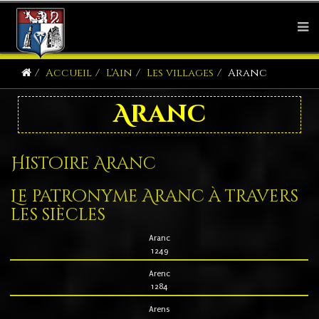
Accueil
L'Ain
Les villages
Aranc
Aranc
Histoire Aranc
Le patronyme Aranc à travers
les siècles
Aranc
1249
Arenc
1284
Arens