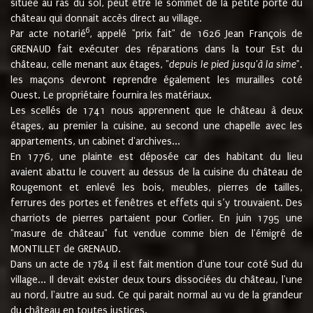
située au ras du sol, peut être le sommet de la petite porte du
château qui donnait accès direct au village.
6
Par acte notarié
, appelé "prix fait" de 1626 Jean François de
GRENAUD fait exécuter des réparations dans la tour Est du
château, celle menant aux étages, "
depuis le pied jusqu'à la sime
".
les maçons devront reprendre également les murailles coté
Ouest. Le propriétaire fournira les matériaux.
Les scellés de 1741 nous apprennent que le château à deux
étages, au premier la cuisine, au second une chapelle avec les
appartements, un cabinet d'archives...
En 1776, une plainte est déposée car des habitant du lieu
avaient abattu le couvert au dessus de la cuisine du château de
Rougemont et enlevé les bois, meubles, pierres de tailles,
ferrures des portes et fenêtres et effets qui s’y trouvaient. Des
charriots de pierres partaient pour Corlier. En juin 1795 une
"masure de château" fut vendue comme bien de l'émigré de
MONTILLET de GRENAUD.
Dans un acte de 1784 il est fait mention d'une tour coté Sud du
village... Il devait exister deux tours dissociées du château, l'une
au nord, l'autre au sud. Ce qui parait normal au vu de la grandeur
du château en toutes justices.