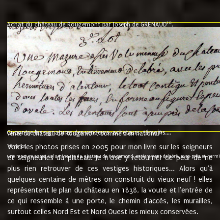
10
Achat du château de Rougemont par Joseph de GRENAUD
.
"l'an mil six cent soixante treze le ving neuvième jour du mois de novemb
nommé fut présent Messire Claude Guillaume de Moyriat chevalier baron de 
vend, purement simplement et irrevocablement a monseigneur monsieur Jose
et chavannes conseiller du roy au parlement de Bourgogne, present et accept
que le dit seigneur Baron de la Vellière a sur ses hommes, indivisables et fi
de la Velliere tout ainsi et comme le dit seigneur Baron et ses hauteurs e
présent......"
suivent les rentes, donation des terriers, etc... au prix de 880 livre louis d'or
Ci contre les signatures des vendeurs, acheteurs, témoins....
9.
vente du château de Rougemont comme bien national
Voici les photos prises en 2005 pour mon livre sur les seigneurs
"3ème lot
une mazure assez volumineuse du chateau de Rougemond, entierement delabré, avec près et hermitur
et seigneuries du plateau. Je n'ose y retourner de peur de ne
plus rien retrouver de ces vestiges historiques... Alors qu'à
quelques centaine de mètres on construit du vieux neuf ! elles
représentent le plan du château en 1838, la voute et l'entrée de
ce qui ressemble à une porte, le chemin d'accès, les murailles,
surtout celles Nord Est et Nord Ouest les mieux conservées.