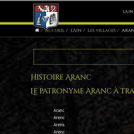
L'AIN
Accueil
L'Ain
Les villages
Ara
Histoire Aranc
Le patronyme Aranc à trav
Aranc
Arenc
Arens
Arenc