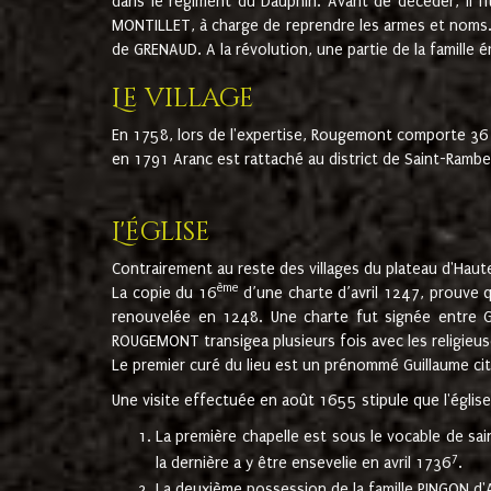
dans le régiment du Dauphin. Avant de décéder, il fi
MONTILLET, à charge de reprendre les armes et noms. I
de GRENAUD. A la révolution, une partie de la famille 
Le village
En 1758, lors de l'expertise, Rougemont comporte 36
en 1791 Aranc est rattaché au district de Saint-Ram
L'église
Contrairement au reste des villages du plateau d'Haute
ème
La copie du 16
d’une charte d’avril 1247, prouve 
renouvelée en 1248. Une charte fut signée entre G
ROUGEMONT transigea plusieurs fois avec les religieuse
Le premier curé du lieu est un prénommé Guillaume ci
Une visite effectuée en août 1655 stipule que l'églis
La première chapelle est sous le vocable de s
7
la dernière a y être ensevelie en avril 1736
.
La deuxième possession de la famille PINGON d'A