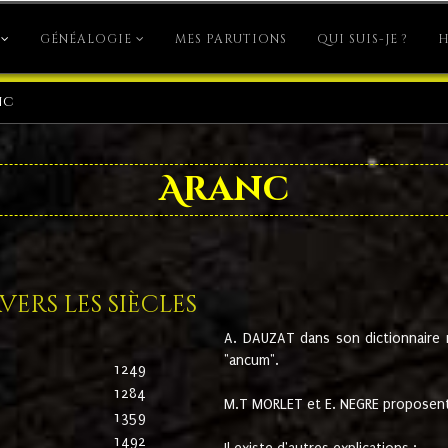
GÉNÉALOGIE
MES PARUTIONS
QUI SUIS-JE ?
H
nc
Aranc
ers les siècles
A. DAUZAT dans son dictionnaire n'
"ancum".
1249
1284
M.T MORLET et E. NEGRE proposent
1359
1492