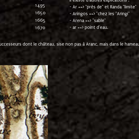
Il existe d'autres explications :
1495
- Ar ==> "près de" et Randa "limite"
1650
- Aringos ==> "chez les "Aringi"
1665
- Arena ==> "sable"
- ar ==> point d'eau.
1670
cesseurs dont le château, sise non pas à Aranc, mais dans le hameau 