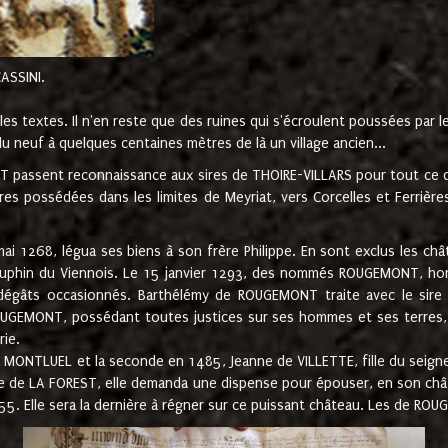
CASSINI.
es textes. Il n'en reste que des ruines qui s'écroulent poussées par 
u neuf à quelques centaines mètres de là un village ancien...
passent reconnaissance aux sires de THOIRE-VILLARS pour tout ce qu
es possédées dans les limites de Meyriat, vers Corcelles et Ferrièr
 1268, légua ses biens à son frère Philippe. En sont exclus les châ
dauphin du Viennois. Le 15 janvier 1293, des nommés ROUGEMONT, ho
dégâts occasionnés. Barthélémy de ROUGEMONT traite avec le sire 
UGEMONT, possédant toutes justices sur ses hommes et ses terres, à
rie.
NTLUEL et la seconde en 1485, Jeanne de VILLETTE, fille du seigneur 
ume de LA FOREST, elle demanda une dispense pour épouser, en son c
1555. Elle sera la dernière à régner sur ce puissant château. Les de 