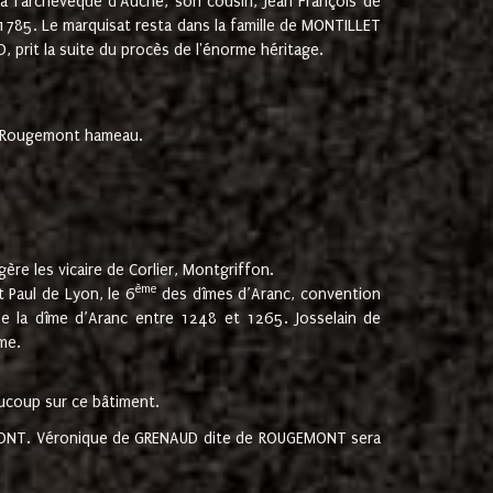
 à l'archevêque d'Auche, son cousin, Jean François de
 1785. Le marquisat resta dans la famille de MONTILLET
, prit la suite du procès de l'énorme héritage.
et Rougemont hameau.
ère les vicaire de Corlier, Montgriffon.
ème
 Paul de Lyon, le 6
des dîmes d’Aranc, convention
e la dîme d’Aranc entre 1248 et 1265. Josselain de
me.
aucoup sur ce bâtiment.
UGEMONT. Véronique de GRENAUD dite de ROUGEMONT sera