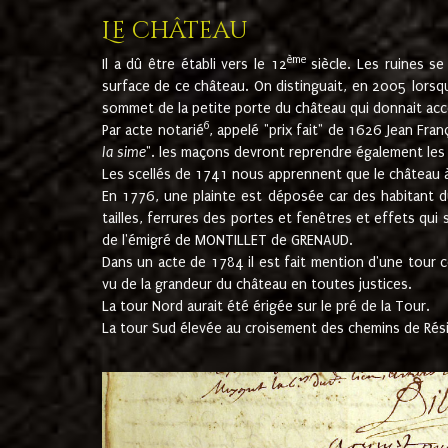
Le château
ème
Il a dû être établi vers le 12
siècle. Les ruines s
surface de ce château. On distinguait, en 2005 lorsque
sommet de la petite porte du château qui donnait accès
6
Par acte notarié
, appelé "prix fait" de 1626 Jean Fra
la sime
". les maçons devront reprendre également les m
Les scellés de 1741 nous apprennent que le château à 
En 1776, une plainte est déposée car des habitant d
tailles, ferrures des portes et fenêtres et effets qui
de l'émigré de MONTILLET de GRENAUD.
Dans un acte de 1784 il est fait mention d'une tour co
vu de la grandeur du château en toutes justices.
La tour Nord aurait été érigée sur le pré de la Tour.
La tour Sud élevée au croisement des chemins de Rés