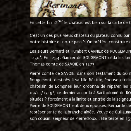
ème
En cette fin 18
le château est bien sur la carte de 
C'est un des plus vieux château du plateau connu par l
notre histoire et notre passé. On préfère construire d
Les sieurs Bernard et Humbert GARNIER de ROUGEMONT 
1
1230
. En 1254, Garnier de ROUGEMONT céda les terr
Thomas comte de SAVOIE en 1273.
Pierre comte de SAVOIE, dans son testament du 06 mai
Rougemont, destinés à sa fille Béatrix, épouse du 
châtelain de Lompnes leur ordonna de réparer les 
3
09/11/1319
, ce dernier accorda à Bartholomé de RO
situées ? forcément à la limite et entrée de la seigneu
Pierre de ROUGEMONT eut deux épouses, Bernarde de MO
représentante de la branche aînée. Veuve de Guilla
son cousin, seigneur de Pierrecloux... Elle teste en 