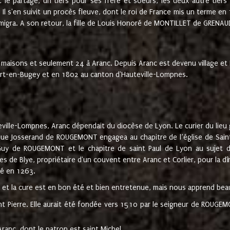
t le partage, un tiers pour ses frère et soeurs, les deux autre tiers
l s'en suivit un procès fleuve, dont le roi de France mis un terme en
émigra. A son retour, la fille de Louis Honoré de MONTILLET de GRENAUD
 maisons et seulement 24 à Aranc. Depuis Aranc est devenu village 
bert-en-Bugey et en 1802 au canton d'Hauteville-Lompnes.
ville-Lompnes, Aranc dépendait du diocèse de Lyon. Le curier du lieu g
que Josserand de ROUGEMONT engagea au chapitre de l’église de Saint
uy de ROUGEMONT et le chapitre de saint Paul de Lyon au sujet d
s de Blye, propriétaire d'un couvent entre Aranc et Corlier, pour la dî
té en 1263.
e et la cure est en bon été et bien entretenue, mais nous apprend be
aint Pierre. Elle aurait été fondée vers 1510 par le seigneur de RO
ranc, dont le patron est saint Michel.