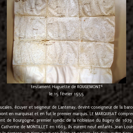
4
testament Huguette de ROUGEMONT
le 15 février 1555
cales, écuyer et seigneur de Lantenay, devint coseigneur de la bar
ont en marquisat et en fut le premier marquis. LE MARQUISAT comprenait
ement de Bourgogne, premier syndic de la noblesse du Bugey de 1679 à
Catherine de MONTILLET en 1663. Ils eurent neuf enfants. Jean Louis,