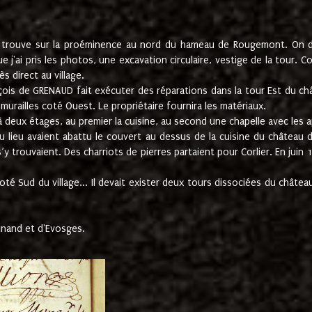
e trouve sur la proéminence au nord du hameau de Rougemont. On dev
 j'ai pris les photos, une excavation circulaire, vestige de la tour. 
 direct au village.
nçois de GRENAUD fait exécuter des réparations dans la tour Est du ch
urailles coté Ouest. Le propriétaire fournira les matériaux.
deux étages, au premier la cuisine, au second une chapelle avec les a
u lieu avaient abattu le couvert au dessus de la cuisine du château 
 s’y trouvaient. Des charriots de pierres partaient pour Corlier. En 
té Sud du village... Il devait exister deux tours dissociées du château,
inand et d'Evosges.