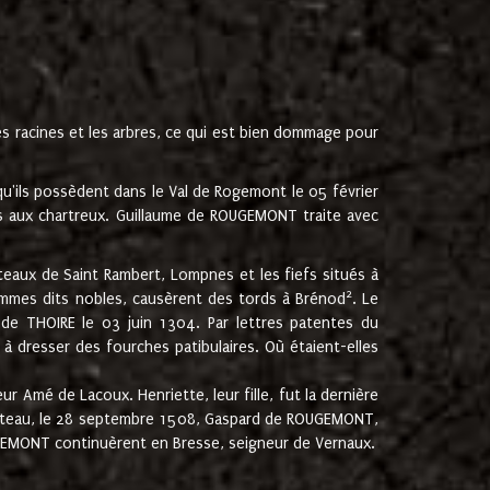
les racines et les arbres, ce qui est bien dommage pour
'ils possèdent dans le Val de Rogemont le 05 février
es aux chartreux. Guillaume de ROUGEMONT traite avec
teaux de Saint Rambert, Lompnes et les fiefs situés à
2
mmes dits nobles, causèrent des tords à Brénod
. Le
de THOIRE le 03 juin 1304. Par lettres patentes du
 dresser des fourches patibulaires. Où étaient-elles
Amé de Lacoux. Henriette, leur fille, fut la dernière
hâteau, le 28 septembre 1508, Gaspard de ROUGEMONT,
ROUGEMONT continuèrent en Bresse, seigneur de Vernaux.