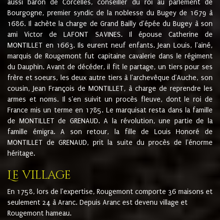
aussi baron de Corcelles, conseiller du roi au parlement de
Bourgogne, premier syndic de la noblesse du Bugey de 1679 à
1686. Il achète la charge de Grand Bailly d'épée du Bugey à son
ami Victor de LAFONT SAVINES. Il épouse Catherine de
MONTILLET en 1663. Ils eurent neuf enfants. Jean Louis, l'ainé,
marquis de Rougemont fut capitaine cavalerie dans le régiment
du Dauphin. Avant de décéder, il fit le partage, un tiers pour ses
frère et soeurs, les deux autre tiers à l'archevêque d'Auche, son
cousin, Jean François de MONTILLET, à charge de reprendre les
armes et noms. Il s'en suivit un procès fleuve, dont le roi de
France mis un terme en 1785. Le marquisat resta dans la famille
de MONTILLET de GRENAUD. A la révolution, une partie de la
famille émigra. A son retour, la fille de Louis Honoré de
MONTILLET de GRENAUD, prit la suite du procès de l'énorme
héritage.
Le village
En 1758, lors de l'expertise, Rougemont comporte 36 maisons et
seulement 24 à Aranc. Depuis Aranc est devenu village et
Rougemont hameau.