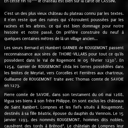
En cette fin 18
le château est bien sur la carte de CASSINI.
C'est un des plus vieux château du plateau connu par les textes.
Il n'en reste que des ruines qui s'écroulent poussées par les
racines et les arbres, ce qui est bien dommage pour notre
histoire et notre passé. On préfère construire du neuf à
quelques centaines mètres de là un village ancien...
Les sieurs Bernard et Humbert GARNIER de ROUGEMONT passent
reconnaissance aux sires de THOIRE-VILLARS pour tout ce qu'ils
1
possèdent dans le Val de Rogemont le 05 février 1230
. En
1254, Garnier de ROUGEMONT céda les terres possédées dans
les limites de Meyriat, vers Corcelles et Ferrières aux chartreux.
Guillaume de ROUGEMONT traite avec Thomas comte de SAVOIE
en 1273.
Pierre comte de SAVOIE, dans son testament du 06 mai 1268,
légua ses biens à son frère Philippe. En sont exclus les châteaux
de Saint Rambert, Lompnes et les fiefs situés à Rougemont,
destinés à sa fille Béatrix, épouse du dauphin du Viennois. Le 15
janvier 1293, des nommés ROUGEMONT, hommes dits nobles,
2
causèrent des tords à Brénod
. Le châtelain de Lompnes leur