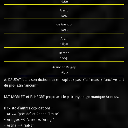
1359
Arenc
1492
de Arenco
1495
Aran
1650
Haranc
1665
Aranc en Bugey
1670
A. DAUZAT dans son dictionnaire n'explique pas le"ar" mais le "anc" venant
du pré-latin "ancum".
M.T MORLET et E. NEGRE proposent le patronyme germanique Arincus.
Il existe d'autres explications :
- Ar ==> "près de" et Randa "limite"
- Aringos ==> "chez les "Aringi"
- Arena ==> "sable"