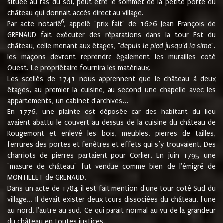
située au ras du sol, peut être le sommet de la petite porte du
château qui donnait accès direct au village.
6
Par acte notarié
, appelé "prix fait" de 1626 Jean François de
GRENAUD fait exécuter des réparations dans la tour Est du
château, celle menant aux étages, "
depuis le pied jusqu'à la sime
".
les maçons devront reprendre également les murailles coté
Ouest. Le propriétaire fournira les matériaux.
Les scellés de 1741 nous apprennent que le château à deux
étages, au premier la cuisine, au second une chapelle avec les
appartements, un cabinet d'archives...
En 1776, une plainte est déposée car des habitant du lieu
avaient abattu le couvert au dessus de la cuisine du château de
Rougemont et enlevé les bois, meubles, pierres de tailles,
ferrures des portes et fenêtres et effets qui s’y trouvaient. Des
charriots de pierres partaient pour Corlier. En juin 1795 une
"masure de château" fut vendue comme bien de l'émigré de
MONTILLET de GRENAUD.
Dans un acte de 1784 il est fait mention d'une tour coté Sud du
village... Il devait exister deux tours dissociées du château, l'une
au nord, l'autre au sud. Ce qui parait normal au vu de la grandeur
du château en toutes justices.