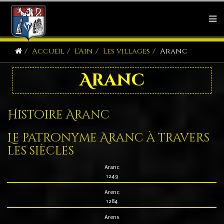
Accueil
L'Ain
Les villages
Aranc
Aranc
Histoire Aranc
Le patronyme Aranc à travers
les siècles
Aranc
1249
Arenc
1284
Arens