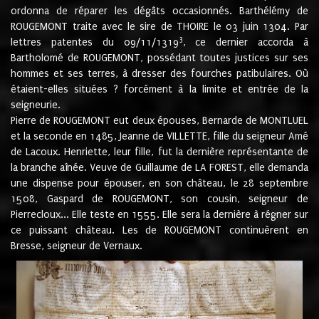
ordonna de réparer les dégâts occasionnés. Barthélémy de
ROUGEMONT traite avec le sire de THOIRE le 03 juin 1304. Par
3
lettres patentes du 09/11/1319
, ce dernier accorda à
Bartholomé de ROUGEMONT, possédant toutes justices sur ses
hommes et ses terres, à dresser des fourches patibulaires. Où
étaient-elles situées ? forcément à la limite et entrée de la
seigneurie.
Pierre de ROUGEMONT eut deux épouses, Bernarde de MONTLUEL
et la seconde en 1485, Jeanne de VILLETTE, fille du seigneur Amé
de Lacoux. Henriette, leur fille, fut la dernière représentante de
la branche aînée. Veuve de Guillaume de LA FOREST, elle demanda
une dispense pour épouser, en son château, le 28 septembre
1508, Gaspard de ROUGEMONT, son cousin, seigneur de
Pierrecloux... Elle teste en 1555. Elle sera la dernière à régner sur
ce puissant château. Les de ROUGEMONT continuèrent en
Bresse, seigneur de Vernaux.