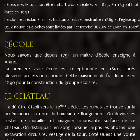
nécessaires le toit doit être fait... Travaux réalisés en 1815. En 1830 il faut
livrée en 1831.
Le clocher, réclamé par les habitants, est reconstruit en 1869 et l'église agr
8
Deux nouvelles cloches sont livrées par l'entreprise BURDIN de Lyon en 1867
.
L'école
Nous savons que depuis 1791 un maître d'école enseigne à
Aranc.
La première vraie école est réceptionnée en 1850, après
plusieurs projets non aboutis. Cette maison école fut démolie en
1890 pour la construction du groupe scolaire.
Le château
ème
Il a dû être établi vers le 12
siècle. Les ruines se trouve sur la
proéminence au nord du hameau de Rougemont. On devine les
restes de murailles et imaginer l'imposante surface de ce
château. On distinguait, en 2005 lorsque j'ai pris les photos, une
excavation circulaire, vestige de la tour. Coté Ouest une voute