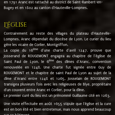
en 1791 Aranc est rattaché au district de Saint-Rambert-en-
Bugey et en 1802 au canton d'Hauteville-Lompnes.
L'église
Contrairement au reste des villages du plateau d'Hauteville-
Lompnes, Aranc dépendait du diocèse de Lyon. Le curier du lieu
gère les vicaire de Corlier, Montgriffon.
ème
La copie du 16
d’une charte d’avril 1247, prouve que
Josserand de ROUGEMONT engagea au chapitre de l’église de
ème
Saint Paul de Lyon, le 6
des dîmes d’Aranc, convention
renouvelée en 1248. Une charte fut signée entre Guy de
ROUGEMONT et le chapitre de saint Paul de Lyon au sujet de la
dîme d’Aranc entre 1248 et 1265. Josselain de ROUGEMONT
transigea plusieurs fois avec les religieuses de Blye, propriétaire
d'un couvent entre Aranc et Corlier, pour la dîme.
Le premier curé du lieu est un prénommé Guillaume cité en 1263.
Une visite effectuée en août 1655 stipule que l'église et la cure
est en bon été et bien entretenue, mais nous apprend beaucoup