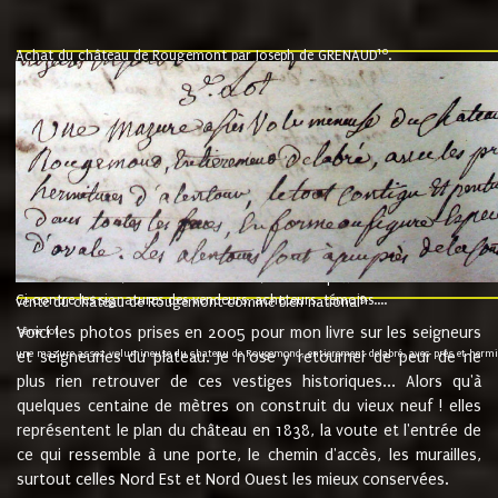
10
Achat du château de Rougemont par Joseph de GRENAUD
.
"l'an mil six cent soixante treze le ving neuvième jour du mois de novemb
nommé fut présent Messire Claude Guillaume de Moyriat chevalier baron de 
vend, purement simplement et irrevocablement a monseigneur monsieur Jose
et chavannes conseiller du roy au parlement de Bourgogne, present et accept
que le dit seigneur Baron de la Vellière a sur ses hommes, indivisables et fi
de la Velliere tout ainsi et comme le dit seigneur Baron et ses hauteurs e
présent......"
suivent les rentes, donation des terriers, etc... au prix de 880 livre louis d'or
Ci contre les signatures des vendeurs, acheteurs, témoins....
9.
vente du château de Rougemont comme bien national
Voici les photos prises en 2005 pour mon livre sur les seigneurs
"3ème lot
une mazure assez volumineuse du chateau de Rougemond, entierement delabré, avec près et hermitur
et seigneuries du plateau. Je n'ose y retourner de peur de ne
plus rien retrouver de ces vestiges historiques... Alors qu'à
quelques centaine de mètres on construit du vieux neuf ! elles
représentent le plan du château en 1838, la voute et l'entrée de
ce qui ressemble à une porte, le chemin d'accès, les murailles,
surtout celles Nord Est et Nord Ouest les mieux conservées.