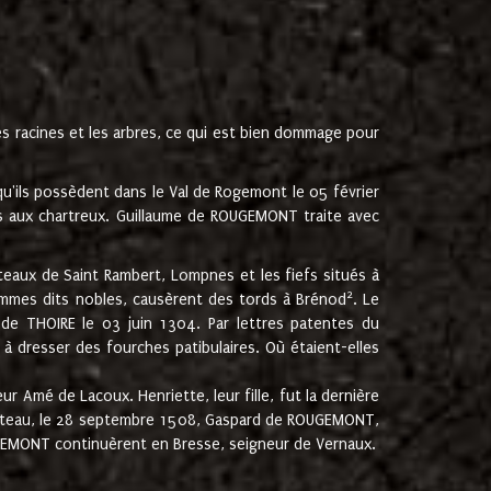
les racines et les arbres, ce qui est bien dommage pour
'ils possèdent dans le Val de Rogemont le 05 février
es aux chartreux. Guillaume de ROUGEMONT traite avec
teaux de Saint Rambert, Lompnes et les fiefs situés à
2
mmes dits nobles, causèrent des tords à Brénod
. Le
de THOIRE le 03 juin 1304. Par lettres patentes du
 dresser des fourches patibulaires. Où étaient-elles
Amé de Lacoux. Henriette, leur fille, fut la dernière
hâteau, le 28 septembre 1508, Gaspard de ROUGEMONT,
ROUGEMONT continuèrent en Bresse, seigneur de Vernaux.