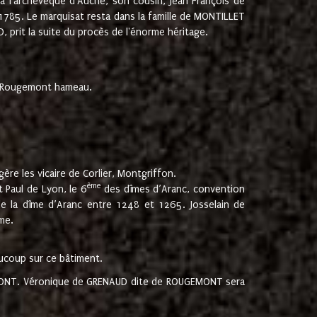
 à l'archevêque d'Auche, son cousin, Jean François de
 1785. Le marquisat resta dans la famille de MONTILLET
, prit la suite du procès de l'énorme héritage.
et Rougemont hameau.
ère les vicaire de Corlier, Montgriffon.
ème
 Paul de Lyon, le 6
des dîmes d’Aranc, convention
e la dîme d’Aranc entre 1248 et 1265. Josselain de
me.
aucoup sur ce bâtiment.
UGEMONT. Véronique de GRENAUD dite de ROUGEMONT sera