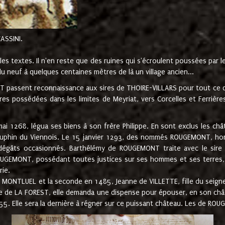
CASSINI.
es textes. Il n'en reste que des ruines qui s'écroulent poussées par 
u neuf à quelques centaines mètres de là un village ancien...
passent reconnaissance aux sires de THOIRE-VILLARS pour tout ce qu
es possédées dans les limites de Meyriat, vers Corcelles et Ferrièr
 1268, légua ses biens à son frère Philippe. En sont exclus les châ
dauphin du Viennois. Le 15 janvier 1293, des nommés ROUGEMONT, ho
dégâts occasionnés. Barthélémy de ROUGEMONT traite avec le sire 
UGEMONT, possédant toutes justices sur ses hommes et ses terres, à
rie.
NTLUEL et la seconde en 1485, Jeanne de VILLETTE, fille du seigneur 
ume de LA FOREST, elle demanda une dispense pour épouser, en son c
1555. Elle sera la dernière à régner sur ce puissant château. Les de 