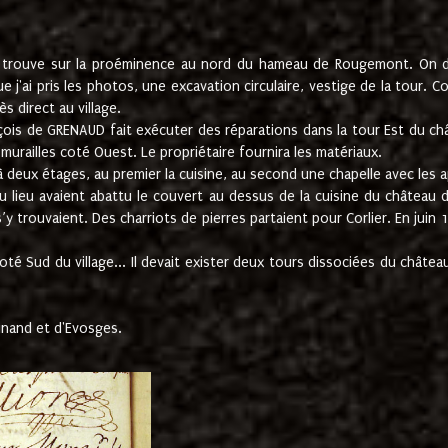
e trouve sur la proéminence au nord du hameau de Rougemont. On dev
 j'ai pris les photos, une excavation circulaire, vestige de la tour. 
 direct au village.
nçois de GRENAUD fait exécuter des réparations dans la tour Est du ch
urailles coté Ouest. Le propriétaire fournira les matériaux.
deux étages, au premier la cuisine, au second une chapelle avec les a
u lieu avaient abattu le couvert au dessus de la cuisine du château 
 s’y trouvaient. Des charriots de pierres partaient pour Corlier. En 
té Sud du village... Il devait exister deux tours dissociées du château,
inand et d'Evosges.