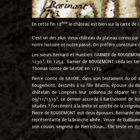
ème
En cette fin 18
le château est bien sur la carte de 
C'est un des plus vieux château du plateau connu par l
notre histoire et notre passé. On préfère construire d
Les sieurs Bernard et Humbert GARNIER de ROUGEMONT 
1
1230
. En 1254, Garnier de ROUGEMONT céda les terr
Thomas comte de SAVOIE en 1273.
Pierre comte de SAVOIE, dans son testament du 06 mai
Rougemont, destinés à sa fille Béatrix, épouse du 
châtelain de Lompnes leur ordonna de réparer les 
3
09/11/1319
, ce dernier accorda à Bartholomé de RO
situées ? forcément à la limite et entrée de la seigneu
Pierre de ROUGEMONT eut deux épouses, Bernarde de MO
représentante de la branche aînée. Veuve de Guilla
son cousin, seigneur de Pierrecloux... Elle teste en 