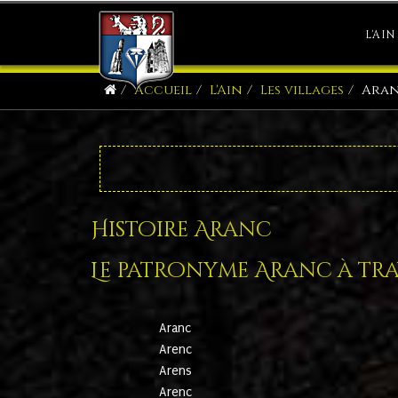
L'AIN
Accueil
L'Ain
Les villages
Ara
Histoire Aranc
Le patronyme Aranc à trav
Aranc
Arenc
Arens
Arenc