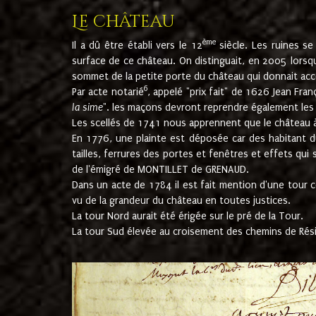
Le château
ème
Il a dû être établi vers le 12
siècle. Les ruines s
surface de ce château. On distinguait, en 2005 lorsque
sommet de la petite porte du château qui donnait accès
6
Par acte notarié
, appelé "prix fait" de 1626 Jean Fra
la sime
". les maçons devront reprendre également les m
Les scellés de 1741 nous apprennent que le château à 
En 1776, une plainte est déposée car des habitant d
tailles, ferrures des portes et fenêtres et effets qui
de l'émigré de MONTILLET de GRENAUD.
Dans un acte de 1784 il est fait mention d'une tour co
vu de la grandeur du château en toutes justices.
La tour Nord aurait été érigée sur le pré de la Tour.
La tour Sud élevée au croisement des chemins de Rés