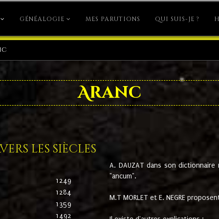
GÉNÉALOGIE
MES PARUTIONS
QUI SUIS-JE ?
H
nc
Aranc
ers les siècles
A. DAUZAT dans son dictionnaire n'
"ancum".
1249
1284
M.T MORLET et E. NEGRE proposent
1359
1492