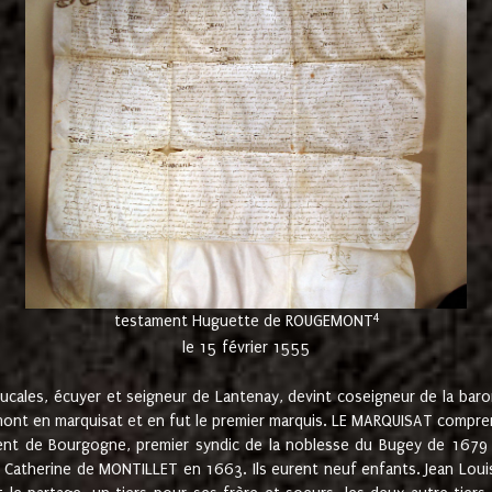
4
testament Huguette de ROUGEMONT
le 15 février 1555
cales, écuyer et seigneur de Lantenay, devint coseigneur de la bar
ont en marquisat et en fut le premier marquis. LE MARQUISAT comprenait
ement de Bourgogne, premier syndic de la noblesse du Bugey de 1679 à
Catherine de MONTILLET en 1663. Ils eurent neuf enfants. Jean Louis,