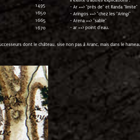
Il existe d'autres explications :
1495
- Ar ==> "près de" et Randa "limite"
1650
- Aringos ==> "chez les "Aringi"
1665
- Arena ==> "sable"
- ar ==> point d'eau.
1670
cesseurs dont le château, sise non pas à Aranc, mais dans le hameau 