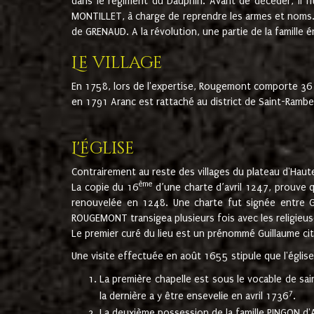
dans le régiment du Dauphin. Avant de décéder, il fi
MONTILLET, à charge de reprendre les armes et noms. I
de GRENAUD. A la révolution, une partie de la famille 
Le village
En 1758, lors de l'expertise, Rougemont comporte 36
en 1791 Aranc est rattaché au district de Saint-Ram
L'église
Contrairement au reste des villages du plateau d'Haute
ème
La copie du 16
d’une charte d’avril 1247, prouve 
renouvelée en 1248. Une charte fut signée entre G
ROUGEMONT transigea plusieurs fois avec les religieuse
Le premier curé du lieu est un prénommé Guillaume ci
Une visite effectuée en août 1655 stipule que l'églis
La première chapelle est sous le vocable de s
7
la dernière a y être ensevelie en avril 1736
.
La deuxième possession de la famille PINGON d'A