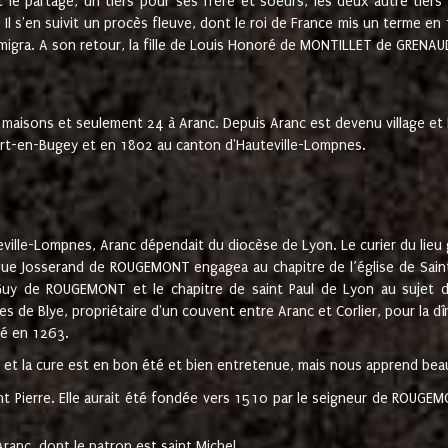
t le partage, un tiers pour ses frère et soeurs, les deux autre tiers
l s'en suivit un procès fleuve, dont le roi de France mis un terme en
émigra. A son retour, la fille de Louis Honoré de MONTILLET de GRENAUD
 maisons et seulement 24 à Aranc. Depuis Aranc est devenu village 
bert-en-Bugey et en 1802 au canton d'Hauteville-Lompnes.
ville-Lompnes, Aranc dépendait du diocèse de Lyon. Le curier du lieu g
que Josserand de ROUGEMONT engagea au chapitre de l’église de Saint
uy de ROUGEMONT et le chapitre de saint Paul de Lyon au sujet d
s de Blye, propriétaire d'un couvent entre Aranc et Corlier, pour la dî
té en 1263.
e et la cure est en bon été et bien entretenue, mais nous apprend be
aint Pierre. Elle aurait été fondée vers 1510 par le seigneur de RO
ranc, dont le patron est saint Michel.