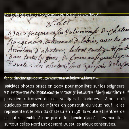
10
Achat du château de Rougemont par Joseph de GRENAUD
.
"l'an mil six cent soixante treze le ving neuvième jour du mois de novemb
nommé fut présent Messire Claude Guillaume de Moyriat chevalier baron de 
vend, purement simplement et irrevocablement a monseigneur monsieur Jose
et chavannes conseiller du roy au parlement de Bourgogne, present et accept
que le dit seigneur Baron de la Vellière a sur ses hommes, indivisables et fi
de la Velliere tout ainsi et comme le dit seigneur Baron et ses hauteurs e
présent......"
suivent les rentes, donation des terriers, etc... au prix de 880 livre louis d'or
Ci contre les signatures des vendeurs, acheteurs, témoins....
9.
vente du château de Rougemont comme bien national
Voici les photos prises en 2005 pour mon livre sur les seigneurs
"3ème lot
une mazure assez volumineuse du chateau de Rougemond, entierement delabré, avec près et hermitur
et seigneuries du plateau. Je n'ose y retourner de peur de ne
plus rien retrouver de ces vestiges historiques... Alors qu'à
quelques centaine de mètres on construit du vieux neuf ! elles
représentent le plan du château en 1838, la voute et l'entrée de
ce qui ressemble à une porte, le chemin d'accès, les murailles,
surtout celles Nord Est et Nord Ouest les mieux conservées.