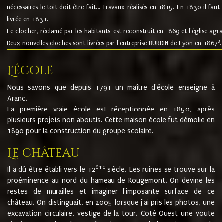
nécessaires le toit doit être fait... Travaux réalisés en 1815. En 1830 il faut
livrée en 1831.
Le clocher, réclamé par les habitants, est reconstruit en 1869 et l'église agr
8
Deux nouvelles cloches sont livrées par l'entreprise BURDIN de Lyon en 1867
.
L'école
Nous savons que depuis 1791 un maître d'école enseigne à
Aranc.
La première vraie école est réceptionnée en 1850, après
plusieurs projets non aboutis. Cette maison école fut démolie en
1890 pour la construction du groupe scolaire.
Le château
ème
Il a dû être établi vers le 12
siècle. Les ruines se trouve sur la
proéminence au nord du hameau de Rougemont. On devine les
restes de murailles et imaginer l'imposante surface de ce
château. On distinguait, en 2005 lorsque j'ai pris les photos, une
excavation circulaire, vestige de la tour. Coté Ouest une voute