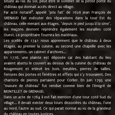
située au ras du sol, peut être le sommet de la petite porte du
château qui donnait accès direct au village.
6
Par acte notarié
, appelé "prix fait" de 1626 Jean François de
GRENAUD fait exécuter des réparations dans la tour Est du
château, celle menant aux étages, "
depuis le pied jusqu'à la sime
".
les maçons devront reprendre également les murailles coté
Ouest. Le propriétaire fournira les matériaux.
Les scellés de 1741 nous apprennent que le château à deux
étages, au premier la cuisine, au second une chapelle avec les
appartements, un cabinet d'archives...
En 1776, une plainte est déposée car des habitant du lieu
avaient abattu le couvert au dessus de la cuisine du château de
Rougemont et enlevé les bois, meubles, pierres de tailles,
ferrures des portes et fenêtres et effets qui s’y trouvaient. Des
charriots de pierres partaient pour Corlier. En juin 1795 une
"masure de château" fut vendue comme bien de l'émigré de
MONTILLET de GRENAUD.
Dans un acte de 1784 il est fait mention d'une tour coté Sud du
village... Il devait exister deux tours dissociées du château, l'une
au nord, l'autre au sud. Ce qui parait normal au vu de la grandeur
du château en toutes justices.