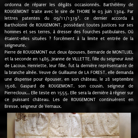
ordonna de réparer les dégâts occasionnés. Barthélémy de
ROUGEMONT traite avec le sire de THOIRE le 03 juin 1304. Par
3
lettres patentes du 09/11/1319
, ce dernier accorda à
Bartholomé de ROUGEMONT, possédant toutes justices sur ses
hommes et ses terres, à dresser des fourches patibulaires. Où
étaient-elles situées ? forcément à la limite et entrée de la
seigneurie.
Pierre de ROUGEMONT eut deux épouses, Bernarde de MONTLUEL
et la seconde en 1485, Jeanne de VILLETTE, fille du seigneur Amé
de Lacoux. Henriette, leur fille, fut la dernière représentante de
la branche aînée. Veuve de Guillaume de LA FOREST, elle demanda
une dispense pour épouser, en son château, le 28 septembre
1508, Gaspard de ROUGEMONT, son cousin, seigneur de
Pierrecloux... Elle teste en 1555. Elle sera la dernière à régner sur
ce puissant château. Les de ROUGEMONT continuèrent en
Bresse, seigneur de Vernaux.