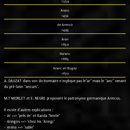
1359
Arenc
1492
de Arenco
1495
Aran
1650
Haranc
1665
Aranc en Bugey
1670
A. DAUZAT dans son dictionnaire n'explique pas le"ar" mais le "anc" venant
du pré-latin "ancum".
M.T MORLET et E. NEGRE proposent le patronyme germanique Arincus.
Il existe d'autres explications :
- Ar ==> "près de" et Randa "limite"
- Aringos ==> "chez les "Aringi"
- Arena ==> "sable"