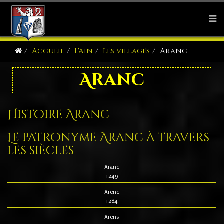
Accueil
L'Ain
Les villages
Aranc
Aranc
Histoire Aranc
Le patronyme Aranc à travers
les siècles
Aranc
1249
Arenc
1284
Arens