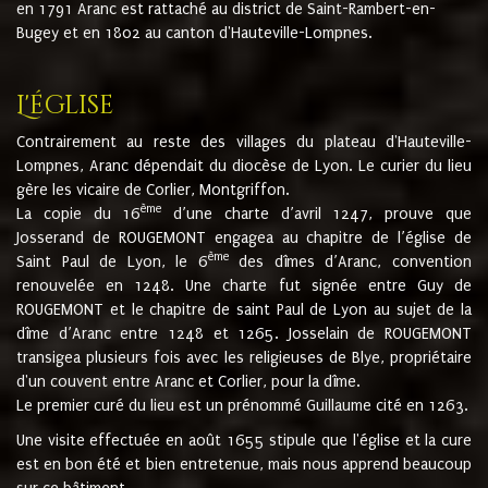
en 1791 Aranc est rattaché au district de Saint-Rambert-en-
Bugey et en 1802 au canton d'Hauteville-Lompnes.
L'église
Contrairement au reste des villages du plateau d'Hauteville-
Lompnes, Aranc dépendait du diocèse de Lyon. Le curier du lieu
gère les vicaire de Corlier, Montgriffon.
ème
La copie du 16
d’une charte d’avril 1247, prouve que
Josserand de ROUGEMONT engagea au chapitre de l’église de
ème
Saint Paul de Lyon, le 6
des dîmes d’Aranc, convention
renouvelée en 1248. Une charte fut signée entre Guy de
ROUGEMONT et le chapitre de saint Paul de Lyon au sujet de la
dîme d’Aranc entre 1248 et 1265. Josselain de ROUGEMONT
transigea plusieurs fois avec les religieuses de Blye, propriétaire
d'un couvent entre Aranc et Corlier, pour la dîme.
Le premier curé du lieu est un prénommé Guillaume cité en 1263.
Une visite effectuée en août 1655 stipule que l'église et la cure
est en bon été et bien entretenue, mais nous apprend beaucoup