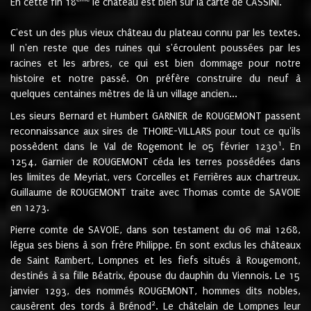
En cette fin 18
le château est bien sur la carte de CASSINI.
C'est un des plus vieux château du plateau connu par les textes.
Il n'en reste que des ruines qui s'écroulent poussées par les
racines et les arbres, ce qui est bien dommage pour notre
histoire et notre passé. On préfère construire du neuf à
quelques centaines mètres de là un village ancien...
Les sieurs Bernard et Humbert GARNIER de ROUGEMONT passent
reconnaissance aux sires de THOIRE-VILLARS pour tout ce qu'ils
1
possèdent dans le Val de Rogemont le 05 février 1230
. En
1254, Garnier de ROUGEMONT céda les terres possédées dans
les limites de Meyriat, vers Corcelles et Ferrières aux chartreux.
Guillaume de ROUGEMONT traite avec Thomas comte de SAVOIE
en 1273.
Pierre comte de SAVOIE, dans son testament du 06 mai 1268,
légua ses biens à son frère Philippe. En sont exclus les châteaux
de Saint Rambert, Lompnes et les fiefs situés à Rougemont,
destinés à sa fille Béatrix, épouse du dauphin du Viennois. Le 15
janvier 1293, des nommés ROUGEMONT, hommes dits nobles,
2
causèrent des tords à Brénod
. Le châtelain de Lompnes leur