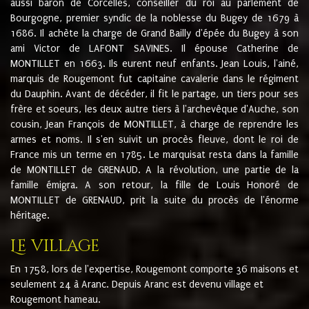
aussi baron de Corcelles, conseiller du roi au parlement de
Bourgogne, premier syndic de la noblesse du Bugey de 1679 à
1686. Il achète la charge de Grand Bailly d'épée du Bugey à son
ami Victor de LAFONT SAVINES. Il épouse Catherine de
MONTILLET en 1663. Ils eurent neuf enfants. Jean Louis, l'ainé,
marquis de Rougemont fut capitaine cavalerie dans le régiment
du Dauphin. Avant de décéder, il fit le partage, un tiers pour ses
frère et soeurs, les deux autre tiers à l'archevêque d'Auche, son
cousin, Jean François de MONTILLET, à charge de reprendre les
armes et noms. Il s'en suivit un procès fleuve, dont le roi de
France mis un terme en 1785. Le marquisat resta dans la famille
de MONTILLET de GRENAUD. A la révolution, une partie de la
famille émigra. A son retour, la fille de Louis Honoré de
MONTILLET de GRENAUD, prit la suite du procès de l'énorme
héritage.
Le village
En 1758, lors de l'expertise, Rougemont comporte 36 maisons et
seulement 24 à Aranc. Depuis Aranc est devenu village et
Rougemont hameau.