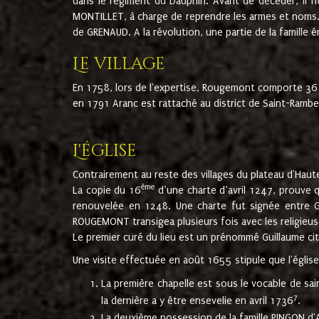
dans le régiment du Dauphin. Avant de décéder, il fi
MONTILLET, à charge de reprendre les armes et noms. I
de GRENAUD. A la révolution, une partie de la famille 
Le village
En 1758, lors de l'expertise, Rougemont comporte 36
en 1791 Aranc est rattaché au district de Saint-Ram
L'église
Contrairement au reste des villages du plateau d'Haute
ème
La copie du 16
d’une charte d’avril 1247, prouve 
renouvelée en 1248. Une charte fut signée entre G
ROUGEMONT transigea plusieurs fois avec les religieuse
Le premier curé du lieu est un prénommé Guillaume ci
Une visite effectuée en août 1655 stipule que l'églis
La première chapelle est sous le vocable de s
7
la dernière a y être ensevelie en avril 1736
.
La deuxième possession de la famille PINGON d'A