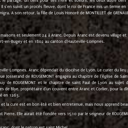
t le partage, un tiers pour ses frère et soeurs, les deux autre tiers
l s'en suivit un procès fleuve, dont le roi de France mis un terme en
émigra. A son retour, la fille de Louis Honoré de MONTILLET de GRENAUD
 maisons et seulement 24 à Aranc. Depuis Aranc est devenu village 
bert-en-Bugey et en 1802 au canton d'Hauteville-Lompnes.
ville-Lompnes, Aranc dépendait du diocèse de Lyon. Le curier du lieu g
que Josserand de ROUGEMONT engagea au chapitre de l’église de Saint
uy de ROUGEMONT et le chapitre de saint Paul de Lyon au sujet d
s de Blye, propriétaire d'un couvent entre Aranc et Corlier, pour la dî
té en 1263.
e et la cure est en bon été et bien entretenue, mais nous apprend be
aint Pierre. Elle aurait été fondée vers 1510 par le seigneur de RO
ranc, dont le patron est saint Michel.