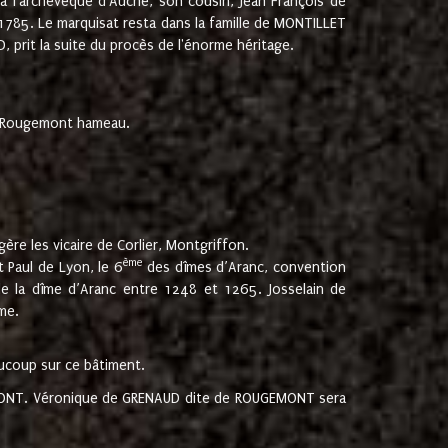
 à l'archevêque d'Auche, son cousin, Jean François de
 1785. Le marquisat resta dans la famille de MONTILLET
, prit la suite du procès de l'énorme héritage.
et Rougemont hameau.
ère les vicaire de Corlier, Montgriffon.
ème
 Paul de Lyon, le 6
des dîmes d’Aranc, convention
e la dîme d’Aranc entre 1248 et 1265. Josselain de
me.
aucoup sur ce bâtiment.
UGEMONT. Véronique de GRENAUD dite de ROUGEMONT sera