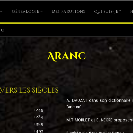
GÉNÉALOGIE
MES PARUTIONS
QUI SUIS-JE ?
H
nc
Aranc
ers les siècles
A. DAUZAT dans son dictionnaire n'
"ancum".
1249
1284
M.T MORLET et E. NEGRE proposent
1359
1492