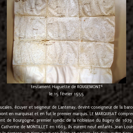
4
testament Huguette de ROUGEMONT
le 15 février 1555
cales, écuyer et seigneur de Lantenay, devint coseigneur de la bar
ont en marquisat et en fut le premier marquis. LE MARQUISAT comprenait
ement de Bourgogne, premier syndic de la noblesse du Bugey de 1679 à
Catherine de MONTILLET en 1663. Ils eurent neuf enfants. Jean Louis,