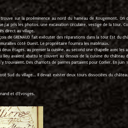
e trouve sur la proéminence au nord du hameau de Rougemont. On dev
 j'ai pris les photos, une excavation circulaire, vestige de la tour. 
 direct au village.
nçois de GRENAUD fait exécuter des réparations dans la tour Est du ch
urailles coté Ouest. Le propriétaire fournira les matériaux.
deux étages, au premier la cuisine, au second une chapelle avec les a
u lieu avaient abattu le couvert au dessus de la cuisine du château 
 s’y trouvaient. Des charriots de pierres partaient pour Corlier. En 
té Sud du village... Il devait exister deux tours dissociées du château,
inand et d'Evosges.