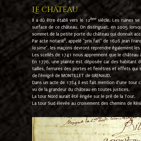
Le château
ème
Il a dû être établi vers le 12
siècle. Les ruines s
surface de ce château. On distinguait, en 2005 lorsque
sommet de la petite porte du château qui donnait accès
6
Par acte notarié
, appelé "prix fait" de 1626 Jean Fra
la sime
". les maçons devront reprendre également les m
Les scellés de 1741 nous apprennent que le château à 
En 1776, une plainte est déposée car des habitant d
tailles, ferrures des portes et fenêtres et effets qui
de l'émigré de MONTILLET de GRENAUD.
Dans un acte de 1784 il est fait mention d'une tour co
vu de la grandeur du château en toutes justices.
La tour Nord aurait été érigée sur le pré de la Tour.
La tour Sud élevée au croisement des chemins de Rés