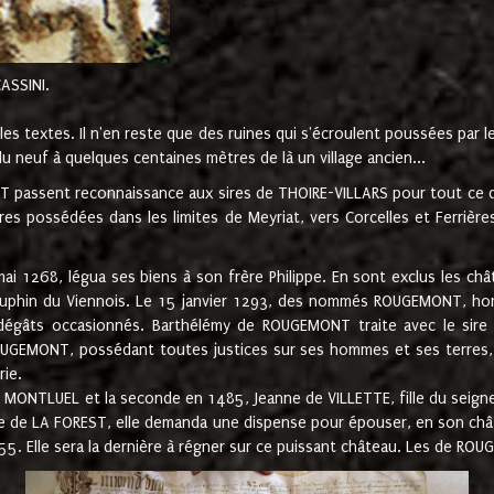
CASSINI.
es textes. Il n'en reste que des ruines qui s'écroulent poussées par 
u neuf à quelques centaines mètres de là un village ancien...
passent reconnaissance aux sires de THOIRE-VILLARS pour tout ce qu
es possédées dans les limites de Meyriat, vers Corcelles et Ferrièr
 1268, légua ses biens à son frère Philippe. En sont exclus les châ
dauphin du Viennois. Le 15 janvier 1293, des nommés ROUGEMONT, ho
dégâts occasionnés. Barthélémy de ROUGEMONT traite avec le sire 
UGEMONT, possédant toutes justices sur ses hommes et ses terres, à
rie.
NTLUEL et la seconde en 1485, Jeanne de VILLETTE, fille du seigneur 
ume de LA FOREST, elle demanda une dispense pour épouser, en son c
1555. Elle sera la dernière à régner sur ce puissant château. Les de 