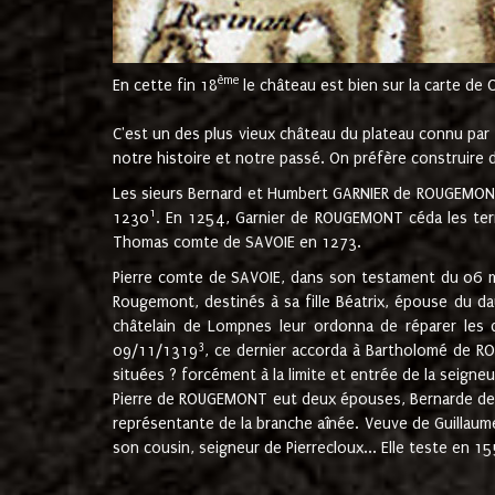
ème
En cette fin 18
le château est bien sur la carte de 
C'est un des plus vieux château du plateau connu par l
notre histoire et notre passé. On préfère construire d
Les sieurs Bernard et Humbert GARNIER de ROUGEMONT 
1
1230
. En 1254, Garnier de ROUGEMONT céda les terr
Thomas comte de SAVOIE en 1273.
Pierre comte de SAVOIE, dans son testament du 06 mai
Rougemont, destinés à sa fille Béatrix, épouse du 
châtelain de Lompnes leur ordonna de réparer les 
3
09/11/1319
, ce dernier accorda à Bartholomé de RO
situées ? forcément à la limite et entrée de la seigneu
Pierre de ROUGEMONT eut deux épouses, Bernarde de MO
représentante de la branche aînée. Veuve de Guilla
son cousin, seigneur de Pierrecloux... Elle teste en 