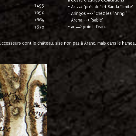
Il existe d'autres explications :
1495
- Ar ==> "près de" et Randa "limite"
1650
- Aringos ==> "chez les "Aringi"
1665
- Arena ==> "sable"
- ar ==> point d'eau.
1670
cesseurs dont le château, sise non pas à Aranc, mais dans le hameau 