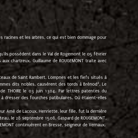
les racines et les arbres, ce qui est bien dommage pour
'ils possèdent dans le Val de Rogemont le 05 février
es aux chartreux. Guillaume de ROUGEMONT traite avec
teaux de Saint Rambert, Lompnes et les fiefs situés à
2
mmes dits nobles, causèrent des tords à Brénod
. Le
de THOIRE le 03 juin 1304. Par lettres patentes du
 dresser des fourches patibulaires. Où étaient-elles
Amé de Lacoux. Henriette, leur fille, fut la dernière
hâteau, le 28 septembre 1508, Gaspard de ROUGEMONT,
ROUGEMONT continuèrent en Bresse, seigneur de Vernaux.