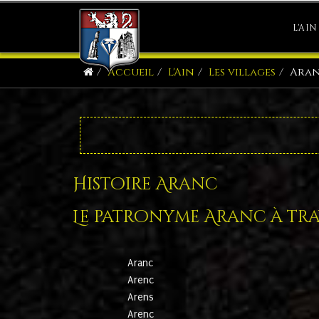
L'AIN
Accueil
L'Ain
Les villages
Ara
Histoire Aranc
Le patronyme Aranc à trav
Aranc
Arenc
Arens
Arenc