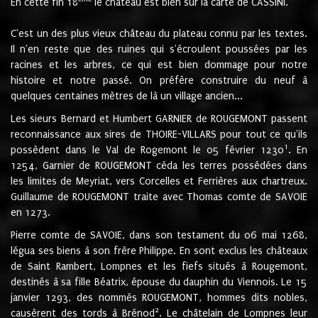
En cette fin 18
le château est bien sur la carte de CASSINI.
C'est un des plus vieux château du plateau connu par les textes.
Il n'en reste que des ruines qui s'écroulent poussées par les
racines et les arbres, ce qui est bien dommage pour notre
histoire et notre passé. On préfère construire du neuf à
quelques centaines mètres de là un village ancien...
Les sieurs Bernard et Humbert GARNIER de ROUGEMONT passent
reconnaissance aux sires de THOIRE-VILLARS pour tout ce qu'ils
1
possèdent dans le Val de Rogemont le 05 février 1230
. En
1254, Garnier de ROUGEMONT céda les terres possédées dans
les limites de Meyriat, vers Corcelles et Ferrières aux chartreux.
Guillaume de ROUGEMONT traite avec Thomas comte de SAVOIE
en 1273.
Pierre comte de SAVOIE, dans son testament du 06 mai 1268,
légua ses biens à son frère Philippe. En sont exclus les châteaux
de Saint Rambert, Lompnes et les fiefs situés à Rougemont,
destinés à sa fille Béatrix, épouse du dauphin du Viennois. Le 15
janvier 1293, des nommés ROUGEMONT, hommes dits nobles,
2
causèrent des tords à Brénod
. Le châtelain de Lompnes leur