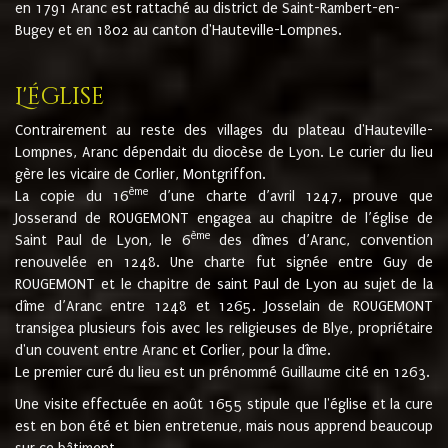
en 1791 Aranc est rattaché au district de Saint-Rambert-en-
Bugey et en 1802 au canton d'Hauteville-Lompnes.
L'église
Contrairement au reste des villages du plateau d'Hauteville-
Lompnes, Aranc dépendait du diocèse de Lyon. Le curier du lieu
gère les vicaire de Corlier, Montgriffon.
ème
La copie du 16
d’une charte d’avril 1247, prouve que
Josserand de ROUGEMONT engagea au chapitre de l’église de
ème
Saint Paul de Lyon, le 6
des dîmes d’Aranc, convention
renouvelée en 1248. Une charte fut signée entre Guy de
ROUGEMONT et le chapitre de saint Paul de Lyon au sujet de la
dîme d’Aranc entre 1248 et 1265. Josselain de ROUGEMONT
transigea plusieurs fois avec les religieuses de Blye, propriétaire
d'un couvent entre Aranc et Corlier, pour la dîme.
Le premier curé du lieu est un prénommé Guillaume cité en 1263.
Une visite effectuée en août 1655 stipule que l'église et la cure
est en bon été et bien entretenue, mais nous apprend beaucoup