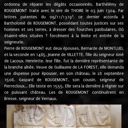
ordonna de réparer les dégâts occasionnés. Barthélémy de
ROUGEMONT traite avec le sire de THOIRE le 03 juin 1304. Par
3
lettres patentes du 09/11/1319
, ce dernier accorda à
Bartholomé de ROUGEMONT, possédant toutes justices sur ses
hommes et ses terres, à dresser des fourches patibulaires. Où
étaient-elles situées ? forcément à la limite et entrée de la
seigneurie.
Pierre de ROUGEMONT eut deux épouses, Bernarde de MONTLUEL
et la seconde en 1485, Jeanne de VILLETTE, fille du seigneur Amé
de Lacoux. Henriette, leur fille, fut la dernière représentante de
la branche aînée. Veuve de Guillaume de LA FOREST, elle demanda
une dispense pour épouser, en son château, le 28 septembre
1508, Gaspard de ROUGEMONT, son cousin, seigneur de
Pierrecloux... Elle teste en 1555. Elle sera la dernière à régner sur
ce puissant château. Les de ROUGEMONT continuèrent en
Bresse, seigneur de Vernaux.