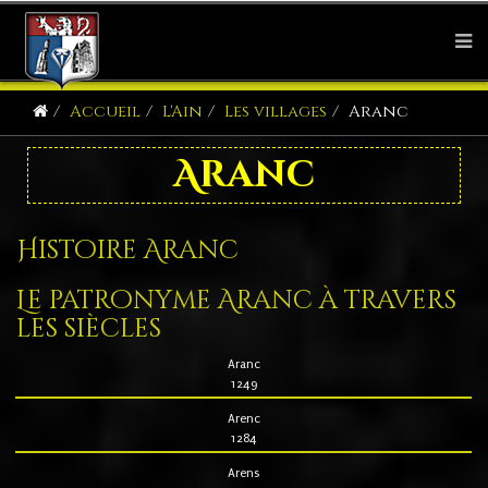
Accueil
L'Ain
Les villages
Aranc
Aranc
Histoire Aranc
Le patronyme Aranc à travers
les siècles
Aranc
1249
Arenc
1284
Arens