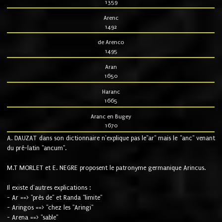
1359
Arenc
1492
de Arenco
1495
Aran
1650
Haranc
1665
Aranc en Bugey
1670
A. DAUZAT dans son dictionnaire n'explique pas le"ar" mais le "anc" venant
du pré-latin "ancum".
M.T MORLET et E. NEGRE proposent le patronyme germanique Arincus.
Il existe d'autres explications :
- Ar ==> "près de" et Randa "limite"
- Aringos ==> "chez les "Aringi"
- Arena ==> "sable"