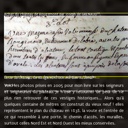
10
Achat du château de Rougemont par Joseph de GRENAUD
.
"l'an mil six cent soixante treze le ving neuvième jour du mois de novemb
nommé fut présent Messire Claude Guillaume de Moyriat chevalier baron de 
vend, purement simplement et irrevocablement a monseigneur monsieur Jose
et chavannes conseiller du roy au parlement de Bourgogne, present et accept
que le dit seigneur Baron de la Vellière a sur ses hommes, indivisables et fi
de la Velliere tout ainsi et comme le dit seigneur Baron et ses hauteurs e
présent......"
suivent les rentes, donation des terriers, etc... au prix de 880 livre louis d'or
Ci contre les signatures des vendeurs, acheteurs, témoins....
9.
vente du château de Rougemont comme bien national
Voici les photos prises en 2005 pour mon livre sur les seigneurs
"3ème lot
une mazure assez volumineuse du chateau de Rougemond, entierement delabré, avec près et hermitur
et seigneuries du plateau. Je n'ose y retourner de peur de ne
plus rien retrouver de ces vestiges historiques... Alors qu'à
quelques centaine de mètres on construit du vieux neuf ! elles
représentent le plan du château en 1838, la voute et l'entrée de
ce qui ressemble à une porte, le chemin d'accès, les murailles,
surtout celles Nord Est et Nord Ouest les mieux conservées.