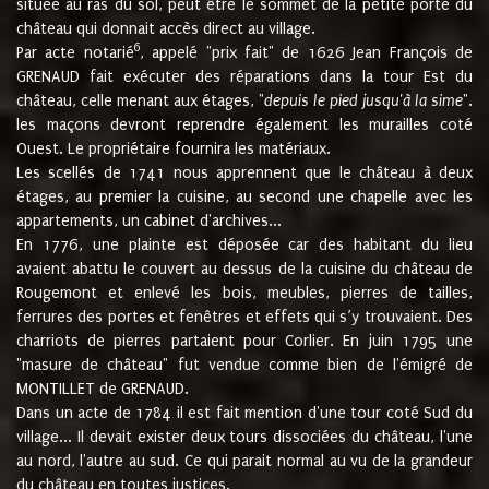
située au ras du sol, peut être le sommet de la petite porte du
château qui donnait accès direct au village.
6
Par acte notarié
, appelé "prix fait" de 1626 Jean François de
GRENAUD fait exécuter des réparations dans la tour Est du
château, celle menant aux étages, "
depuis le pied jusqu'à la sime
".
les maçons devront reprendre également les murailles coté
Ouest. Le propriétaire fournira les matériaux.
Les scellés de 1741 nous apprennent que le château à deux
étages, au premier la cuisine, au second une chapelle avec les
appartements, un cabinet d'archives...
En 1776, une plainte est déposée car des habitant du lieu
avaient abattu le couvert au dessus de la cuisine du château de
Rougemont et enlevé les bois, meubles, pierres de tailles,
ferrures des portes et fenêtres et effets qui s’y trouvaient. Des
charriots de pierres partaient pour Corlier. En juin 1795 une
"masure de château" fut vendue comme bien de l'émigré de
MONTILLET de GRENAUD.
Dans un acte de 1784 il est fait mention d'une tour coté Sud du
village... Il devait exister deux tours dissociées du château, l'une
au nord, l'autre au sud. Ce qui parait normal au vu de la grandeur
du château en toutes justices.