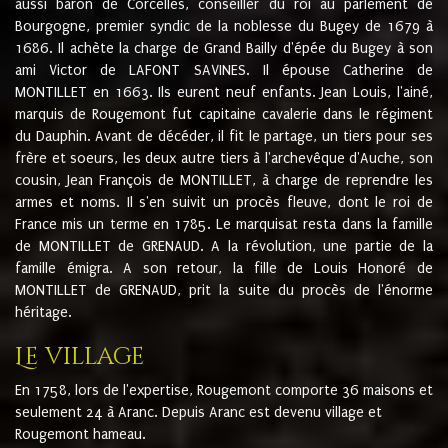
aussi baron de Corcelles, conseiller du roi au parlement de
Bourgogne, premier syndic de la noblesse du Bugey de 1679 à
1686. Il achète la charge de Grand Bailly d'épée du Bugey à son
ami Victor de LAFONT SAVINES. Il épouse Catherine de
MONTILLET en 1663. Ils eurent neuf enfants. Jean Louis, l'ainé,
marquis de Rougemont fut capitaine cavalerie dans le régiment
du Dauphin. Avant de décéder, il fit le partage, un tiers pour ses
frère et soeurs, les deux autre tiers à l'archevêque d'Auche, son
cousin, Jean François de MONTILLET, à charge de reprendre les
armes et noms. Il s'en suivit un procès fleuve, dont le roi de
France mis un terme en 1785. Le marquisat resta dans la famille
de MONTILLET de GRENAUD. A la révolution, une partie de la
famille émigra. A son retour, la fille de Louis Honoré de
MONTILLET de GRENAUD, prit la suite du procès de l'énorme
héritage.
Le village
En 1758, lors de l'expertise, Rougemont comporte 36 maisons et
seulement 24 à Aranc. Depuis Aranc est devenu village et
Rougemont hameau.