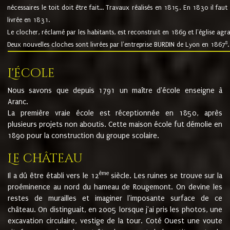
nécessaires le toit doit être fait... Travaux réalisés en 1815. En 1830 il faut
livrée en 1831.
Le clocher, réclamé par les habitants, est reconstruit en 1869 et l'église agr
8
Deux nouvelles cloches sont livrées par l'entreprise BURDIN de Lyon en 1867
.
L'école
Nous savons que depuis 1791 un maître d'école enseigne à
Aranc.
La première vraie école est réceptionnée en 1850, après
plusieurs projets non aboutis. Cette maison école fut démolie en
1890 pour la construction du groupe scolaire.
Le château
ème
Il a dû être établi vers le 12
siècle. Les ruines se trouve sur la
proéminence au nord du hameau de Rougemont. On devine les
restes de murailles et imaginer l'imposante surface de ce
château. On distinguait, en 2005 lorsque j'ai pris les photos, une
excavation circulaire, vestige de la tour. Coté Ouest une voute