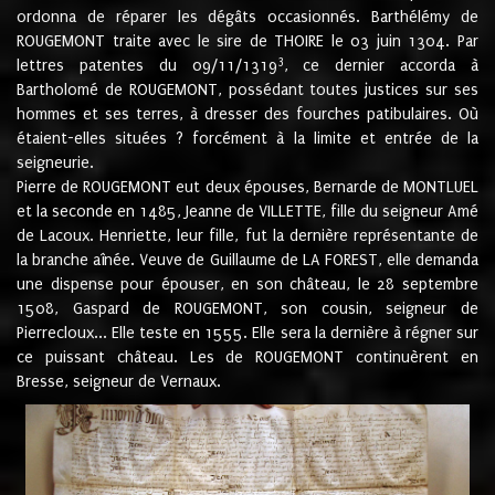
ordonna de réparer les dégâts occasionnés. Barthélémy de
ROUGEMONT traite avec le sire de THOIRE le 03 juin 1304. Par
3
lettres patentes du 09/11/1319
, ce dernier accorda à
Bartholomé de ROUGEMONT, possédant toutes justices sur ses
hommes et ses terres, à dresser des fourches patibulaires. Où
étaient-elles situées ? forcément à la limite et entrée de la
seigneurie.
Pierre de ROUGEMONT eut deux épouses, Bernarde de MONTLUEL
et la seconde en 1485, Jeanne de VILLETTE, fille du seigneur Amé
de Lacoux. Henriette, leur fille, fut la dernière représentante de
la branche aînée. Veuve de Guillaume de LA FOREST, elle demanda
une dispense pour épouser, en son château, le 28 septembre
1508, Gaspard de ROUGEMONT, son cousin, seigneur de
Pierrecloux... Elle teste en 1555. Elle sera la dernière à régner sur
ce puissant château. Les de ROUGEMONT continuèrent en
Bresse, seigneur de Vernaux.