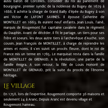
aussi baron de Corcelles, conseiller du roi au parlement de
Bourgogne, premier syndic de la noblesse du Bugey de 1679 à
1686. Il achète la charge de Grand Bailly d'épée du Bugey à son
ami Victor de LAFONT SAVINES. Il épouse Catherine de
MONTILLET en 1663. Ils eurent neuf enfants. Jean Louis, l'ainé,
marquis de Rougemont fut capitaine cavalerie dans le régiment
du Dauphin. Avant de décéder, il fit le partage, un tiers pour ses
frère et soeurs, les deux autre tiers à l'archevêque d'Auche, son
cousin, Jean François de MONTILLET, à charge de reprendre les
armes et noms. Il s'en suivit un procès fleuve, dont le roi de
France mis un terme en 1785. Le marquisat resta dans la famille
de MONTILLET de GRENAUD. A la révolution, une partie de la
famille émigra. A son retour, la fille de Louis Honoré de
MONTILLET de GRENAUD, prit la suite du procès de l'énorme
héritage.
Le village
En 1758, lors de l'expertise, Rougemont comporte 36 maisons et
seulement 24 à Aranc. Depuis Aranc est devenu village et
Rougemont hameau.