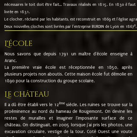
nécessaires le toit doit être fait... Travaux réalisés en 1815. En 1830 il faut
livrée en 1831.
Le clocher, réclamé par les habitants, est reconstruit en 1869 et l'église agr
8
Deux nouvelles cloches sont livrées par l'entreprise BURDIN de Lyon en 1867
.
L'école
Nous savons que depuis 1791 un maître d'école enseigne à
Aranc.
La première vraie école est réceptionnée en 1850, après
plusieurs projets non aboutis. Cette maison école fut démolie en
1890 pour la construction du groupe scolaire.
Le château
ème
Il a dû être établi vers le 12
siècle. Les ruines se trouve sur la
proéminence au nord du hameau de Rougemont. On devine les
restes de murailles et imaginer l'imposante surface de ce
château. On distinguait, en 2005 lorsque j'ai pris les photos, une
excavation circulaire, vestige de la tour. Coté Ouest une voute