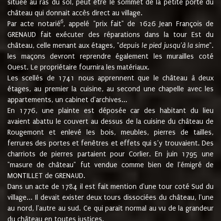
située au ras du sol, peut être le sommet de la petite porte du
château qui donnait accès direct au village.
6
Par acte notarié
, appelé "prix fait" de 1626 Jean François de
GRENAUD fait exécuter des réparations dans la tour Est du
château, celle menant aux étages, "
depuis le pied jusqu'à la sime
".
les maçons devront reprendre également les murailles coté
Ouest. Le propriétaire fournira les matériaux.
Les scellés de 1741 nous apprennent que le château à deux
étages, au premier la cuisine, au second une chapelle avec les
appartements, un cabinet d'archives...
En 1776, une plainte est déposée car des habitant du lieu
avaient abattu le couvert au dessus de la cuisine du château de
Rougemont et enlevé les bois, meubles, pierres de tailles,
ferrures des portes et fenêtres et effets qui s’y trouvaient. Des
charriots de pierres partaient pour Corlier. En juin 1795 une
"masure de château" fut vendue comme bien de l'émigré de
MONTILLET de GRENAUD.
Dans un acte de 1784 il est fait mention d'une tour coté Sud du
village... Il devait exister deux tours dissociées du château, l'une
au nord, l'autre au sud. Ce qui parait normal au vu de la grandeur
du château en toutes justices.