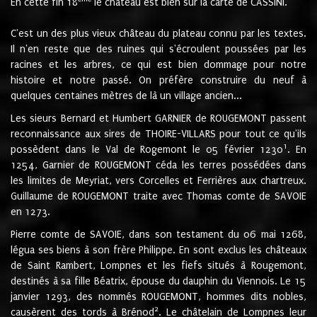
En cette fin 18
le château est bien sur la carte de CASSINI.
C'est un des plus vieux château du plateau connu par les textes.
Il n'en reste que des ruines qui s'écroulent poussées par les
racines et les arbres, ce qui est bien dommage pour notre
histoire et notre passé. On préfère construire du neuf à
quelques centaines mètres de là un village ancien...
Les sieurs Bernard et Humbert GARNIER de ROUGEMONT passent
reconnaissance aux sires de THOIRE-VILLARS pour tout ce qu'ils
1
possèdent dans le Val de Rogemont le 05 février 1230
. En
1254, Garnier de ROUGEMONT céda les terres possédées dans
les limites de Meyriat, vers Corcelles et Ferrières aux chartreux.
Guillaume de ROUGEMONT traite avec Thomas comte de SAVOIE
en 1273.
Pierre comte de SAVOIE, dans son testament du 06 mai 1268,
légua ses biens à son frère Philippe. En sont exclus les châteaux
de Saint Rambert, Lompnes et les fiefs situés à Rougemont,
destinés à sa fille Béatrix, épouse du dauphin du Viennois. Le 15
janvier 1293, des nommés ROUGEMONT, hommes dits nobles,
2
causèrent des tords à Brénod
. Le châtelain de Lompnes leur