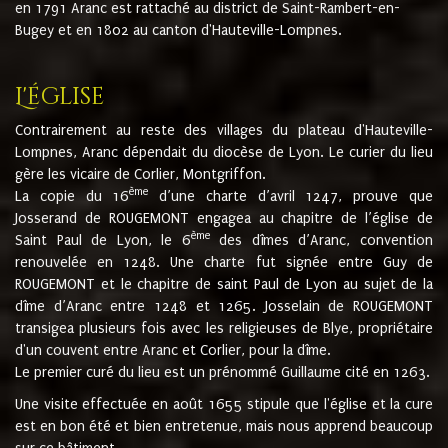
en 1791 Aranc est rattaché au district de Saint-Rambert-en-
Bugey et en 1802 au canton d'Hauteville-Lompnes.
L'église
Contrairement au reste des villages du plateau d'Hauteville-
Lompnes, Aranc dépendait du diocèse de Lyon. Le curier du lieu
gère les vicaire de Corlier, Montgriffon.
ème
La copie du 16
d’une charte d’avril 1247, prouve que
Josserand de ROUGEMONT engagea au chapitre de l’église de
ème
Saint Paul de Lyon, le 6
des dîmes d’Aranc, convention
renouvelée en 1248. Une charte fut signée entre Guy de
ROUGEMONT et le chapitre de saint Paul de Lyon au sujet de la
dîme d’Aranc entre 1248 et 1265. Josselain de ROUGEMONT
transigea plusieurs fois avec les religieuses de Blye, propriétaire
d'un couvent entre Aranc et Corlier, pour la dîme.
Le premier curé du lieu est un prénommé Guillaume cité en 1263.
Une visite effectuée en août 1655 stipule que l'église et la cure
est en bon été et bien entretenue, mais nous apprend beaucoup