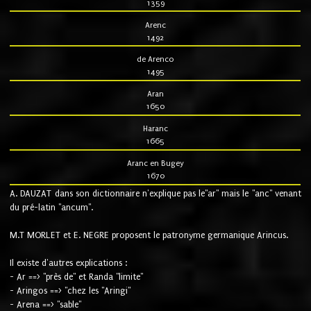
1359
Arenc
1492
de Arenco
1495
Aran
1650
Haranc
1665
Aranc en Bugey
1670
A. DAUZAT dans son dictionnaire n'explique pas le"ar" mais le "anc" venant
du pré-latin "ancum".
M.T MORLET et E. NEGRE proposent le patronyme germanique Arincus.
Il existe d'autres explications :
- Ar ==> "près de" et Randa "limite"
- Aringos ==> "chez les "Aringi"
- Arena ==> "sable"