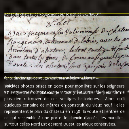
10
Achat du château de Rougemont par Joseph de GRENAUD
.
"l'an mil six cent soixante treze le ving neuvième jour du mois de novemb
nommé fut présent Messire Claude Guillaume de Moyriat chevalier baron de 
vend, purement simplement et irrevocablement a monseigneur monsieur Jose
et chavannes conseiller du roy au parlement de Bourgogne, present et accept
que le dit seigneur Baron de la Vellière a sur ses hommes, indivisables et fi
de la Velliere tout ainsi et comme le dit seigneur Baron et ses hauteurs e
présent......"
suivent les rentes, donation des terriers, etc... au prix de 880 livre louis d'or
Ci contre les signatures des vendeurs, acheteurs, témoins....
9.
vente du château de Rougemont comme bien national
Voici les photos prises en 2005 pour mon livre sur les seigneurs
"3ème lot
une mazure assez volumineuse du chateau de Rougemond, entierement delabré, avec près et hermitur
et seigneuries du plateau. Je n'ose y retourner de peur de ne
plus rien retrouver de ces vestiges historiques... Alors qu'à
quelques centaine de mètres on construit du vieux neuf ! elles
représentent le plan du château en 1838, la voute et l'entrée de
ce qui ressemble à une porte, le chemin d'accès, les murailles,
surtout celles Nord Est et Nord Ouest les mieux conservées.