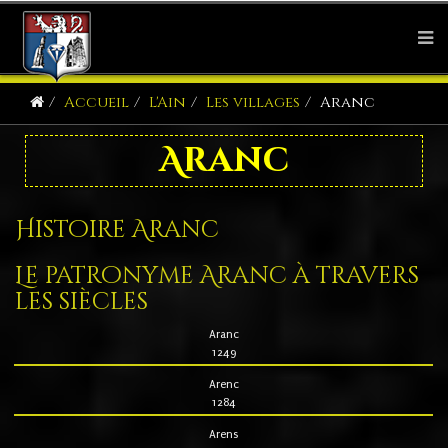
Accueil
L'Ain
Les villages
Aranc
Aranc
Histoire Aranc
Le patronyme Aranc à travers
les siècles
Aranc
1249
Arenc
1284
Arens