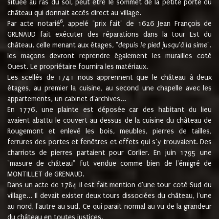
située au ras du sol, peut être le sommet de la petite porte du
château qui donnait accès direct au village.
6
Par acte notarié
, appelé "prix fait" de 1626 Jean François de
GRENAUD fait exécuter des réparations dans la tour Est du
château, celle menant aux étages, "
depuis le pied jusqu'à la sime
".
les maçons devront reprendre également les murailles coté
Ouest. Le propriétaire fournira les matériaux.
Les scellés de 1741 nous apprennent que le château à deux
étages, au premier la cuisine, au second une chapelle avec les
appartements, un cabinet d'archives...
En 1776, une plainte est déposée car des habitant du lieu
avaient abattu le couvert au dessus de la cuisine du château de
Rougemont et enlevé les bois, meubles, pierres de tailles,
ferrures des portes et fenêtres et effets qui s’y trouvaient. Des
charriots de pierres partaient pour Corlier. En juin 1795 une
"masure de château" fut vendue comme bien de l'émigré de
MONTILLET de GRENAUD.
Dans un acte de 1784 il est fait mention d'une tour coté Sud du
village... Il devait exister deux tours dissociées du château, l'une
au nord, l'autre au sud. Ce qui parait normal au vu de la grandeur
du château en toutes justices.