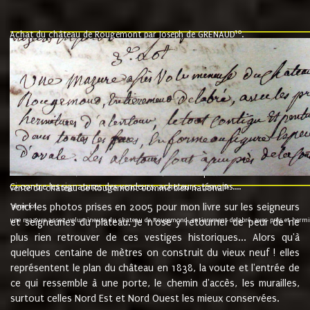
10
Achat du château de Rougemont par Joseph de GRENAUD
.
"l'an mil six cent soixante treze le ving neuvième jour du mois de novemb
nommé fut présent Messire Claude Guillaume de Moyriat chevalier baron de 
vend, purement simplement et irrevocablement a monseigneur monsieur Jose
et chavannes conseiller du roy au parlement de Bourgogne, present et accept
que le dit seigneur Baron de la Vellière a sur ses hommes, indivisables et fi
de la Velliere tout ainsi et comme le dit seigneur Baron et ses hauteurs e
présent......"
suivent les rentes, donation des terriers, etc... au prix de 880 livre louis d'or
Ci contre les signatures des vendeurs, acheteurs, témoins....
9.
vente du château de Rougemont comme bien national
Voici les photos prises en 2005 pour mon livre sur les seigneurs
"3ème lot
une mazure assez volumineuse du chateau de Rougemond, entierement delabré, avec près et hermitur
et seigneuries du plateau. Je n'ose y retourner de peur de ne
plus rien retrouver de ces vestiges historiques... Alors qu'à
quelques centaine de mètres on construit du vieux neuf ! elles
représentent le plan du château en 1838, la voute et l'entrée de
ce qui ressemble à une porte, le chemin d'accès, les murailles,
surtout celles Nord Est et Nord Ouest les mieux conservées.