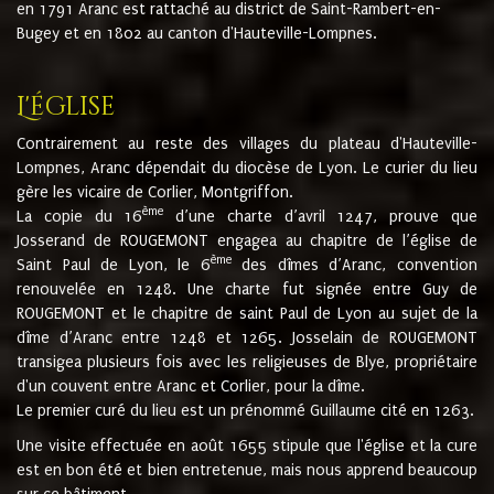
en 1791 Aranc est rattaché au district de Saint-Rambert-en-
Bugey et en 1802 au canton d'Hauteville-Lompnes.
L'église
Contrairement au reste des villages du plateau d'Hauteville-
Lompnes, Aranc dépendait du diocèse de Lyon. Le curier du lieu
gère les vicaire de Corlier, Montgriffon.
ème
La copie du 16
d’une charte d’avril 1247, prouve que
Josserand de ROUGEMONT engagea au chapitre de l’église de
ème
Saint Paul de Lyon, le 6
des dîmes d’Aranc, convention
renouvelée en 1248. Une charte fut signée entre Guy de
ROUGEMONT et le chapitre de saint Paul de Lyon au sujet de la
dîme d’Aranc entre 1248 et 1265. Josselain de ROUGEMONT
transigea plusieurs fois avec les religieuses de Blye, propriétaire
d'un couvent entre Aranc et Corlier, pour la dîme.
Le premier curé du lieu est un prénommé Guillaume cité en 1263.
Une visite effectuée en août 1655 stipule que l'église et la cure
est en bon été et bien entretenue, mais nous apprend beaucoup