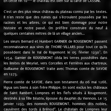
En cette fin 18
le château est bien sur la carte de CASSINI.
C'est un des plus vieux château du plateau connu par les textes.
Il n'en reste que des ruines qui s'écroulent poussées par les
racines et les arbres, ce qui est bien dommage pour notre
histoire et notre passé. On préfère construire du neuf à
quelques centaines mètres de là un village ancien...
Les sieurs Bernard et Humbert GARNIER de ROUGEMONT passent
reconnaissance aux sires de THOIRE-VILLARS pour tout ce qu'ils
1
possèdent dans le Val de Rogemont le 05 février 1230
. En
1254, Garnier de ROUGEMONT céda les terres possédées dans
les limites de Meyriat, vers Corcelles et Ferrières aux chartreux.
Guillaume de ROUGEMONT traite avec Thomas comte de SAVOIE
en 1273.
Pierre comte de SAVOIE, dans son testament du 06 mai 1268,
légua ses biens à son frère Philippe. En sont exclus les châteaux
de Saint Rambert, Lompnes et les fiefs situés à Rougemont,
destinés à sa fille Béatrix, épouse du dauphin du Viennois. Le 15
janvier 1293, des nommés ROUGEMONT, hommes dits nobles,
2
causèrent des tords à Brénod
. Le châtelain de Lompnes leur