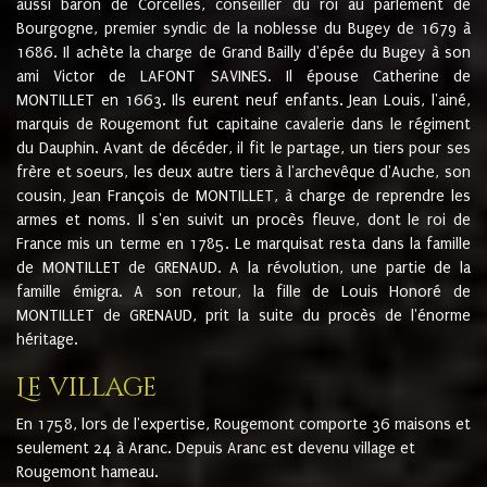
aussi baron de Corcelles, conseiller du roi au parlement de
Bourgogne, premier syndic de la noblesse du Bugey de 1679 à
1686. Il achète la charge de Grand Bailly d'épée du Bugey à son
ami Victor de LAFONT SAVINES. Il épouse Catherine de
MONTILLET en 1663. Ils eurent neuf enfants. Jean Louis, l'ainé,
marquis de Rougemont fut capitaine cavalerie dans le régiment
du Dauphin. Avant de décéder, il fit le partage, un tiers pour ses
frère et soeurs, les deux autre tiers à l'archevêque d'Auche, son
cousin, Jean François de MONTILLET, à charge de reprendre les
armes et noms. Il s'en suivit un procès fleuve, dont le roi de
France mis un terme en 1785. Le marquisat resta dans la famille
de MONTILLET de GRENAUD. A la révolution, une partie de la
famille émigra. A son retour, la fille de Louis Honoré de
MONTILLET de GRENAUD, prit la suite du procès de l'énorme
héritage.
Le village
En 1758, lors de l'expertise, Rougemont comporte 36 maisons et
seulement 24 à Aranc. Depuis Aranc est devenu village et
Rougemont hameau.