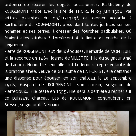
ordonna de réparer les dégâts occasionnés. Barthélémy de
ROUGEMONT traite avec le sire de THOIRE le 03 juin 1304. Par
3
lettres patentes du 09/11/1319
, ce dernier accorda à
Bartholomé de ROUGEMONT, possédant toutes justices sur ses
hommes et ses terres, à dresser des fourches patibulaires. Où
étaient-elles situées ? forcément à la limite et entrée de la
seigneurie.
Pierre de ROUGEMONT eut deux épouses, Bernarde de MONTLUEL
et la seconde en 1485, Jeanne de VILLETTE, fille du seigneur Amé
de Lacoux. Henriette, leur fille, fut la dernière représentante de
la branche aînée. Veuve de Guillaume de LA FOREST, elle demanda
une dispense pour épouser, en son château, le 28 septembre
1508, Gaspard de ROUGEMONT, son cousin, seigneur de
Pierrecloux... Elle teste en 1555. Elle sera la dernière à régner sur
ce puissant château. Les de ROUGEMONT continuèrent en
Bresse, seigneur de Vernaux.