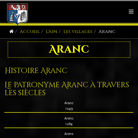
Accueil
L'Ain
Les villages
Aranc
Aranc
Histoire Aranc
Le patronyme Aranc à travers
les siècles
Aranc
1249
Arenc
1284
Arens