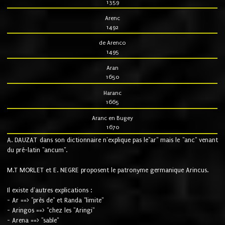
1359
Arenc
1492
de Arenco
1495
Aran
1650
Haranc
1665
Aranc en Bugey
1670
A. DAUZAT dans son dictionnaire n'explique pas le"ar" mais le "anc" venant
du pré-latin "ancum".
M.T MORLET et E. NEGRE proposent le patronyme germanique Arincus.
Il existe d'autres explications :
- Ar ==> "près de" et Randa "limite"
- Aringos ==> "chez les "Aringi"
- Arena ==> "sable"