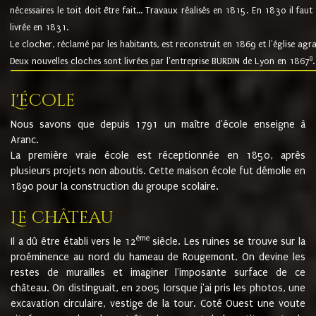
nécessaires le toit doit être fait... Travaux réalisés en 1815. En 1830 il faut
livrée en 1831.
Le clocher, réclamé par les habitants, est reconstruit en 1869 et l'église agr
8
Deux nouvelles cloches sont livrées par l'entreprise BURDIN de Lyon en 1867
.
L'école
Nous savons que depuis 1791 un maître d'école enseigne à
Aranc.
La première vraie école est réceptionnée en 1850, après
plusieurs projets non aboutis. Cette maison école fut démolie en
1890 pour la construction du groupe scolaire.
Le château
ème
Il a dû être établi vers le 12
siècle. Les ruines se trouve sur la
proéminence au nord du hameau de Rougemont. On devine les
restes de murailles et imaginer l'imposante surface de ce
château. On distinguait, en 2005 lorsque j'ai pris les photos, une
excavation circulaire, vestige de la tour. Coté Ouest une voute