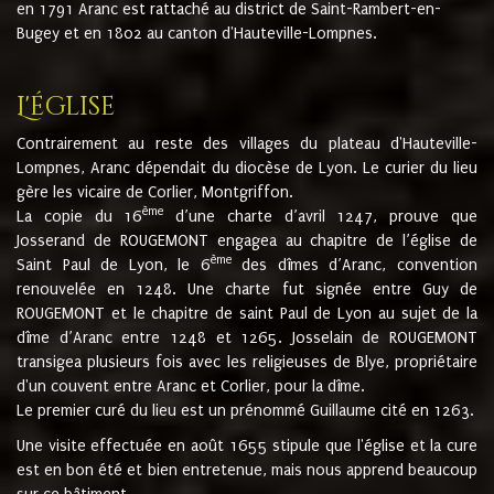
en 1791 Aranc est rattaché au district de Saint-Rambert-en-
Bugey et en 1802 au canton d'Hauteville-Lompnes.
L'église
Contrairement au reste des villages du plateau d'Hauteville-
Lompnes, Aranc dépendait du diocèse de Lyon. Le curier du lieu
gère les vicaire de Corlier, Montgriffon.
ème
La copie du 16
d’une charte d’avril 1247, prouve que
Josserand de ROUGEMONT engagea au chapitre de l’église de
ème
Saint Paul de Lyon, le 6
des dîmes d’Aranc, convention
renouvelée en 1248. Une charte fut signée entre Guy de
ROUGEMONT et le chapitre de saint Paul de Lyon au sujet de la
dîme d’Aranc entre 1248 et 1265. Josselain de ROUGEMONT
transigea plusieurs fois avec les religieuses de Blye, propriétaire
d'un couvent entre Aranc et Corlier, pour la dîme.
Le premier curé du lieu est un prénommé Guillaume cité en 1263.
Une visite effectuée en août 1655 stipule que l'église et la cure
est en bon été et bien entretenue, mais nous apprend beaucoup