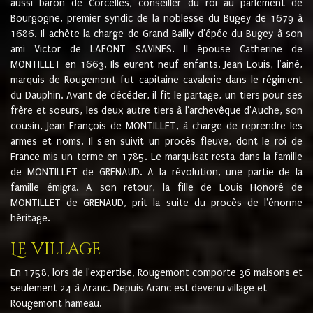
aussi baron de Corcelles, conseiller du roi au parlement de
Bourgogne, premier syndic de la noblesse du Bugey de 1679 à
1686. Il achète la charge de Grand Bailly d'épée du Bugey à son
ami Victor de LAFONT SAVINES. Il épouse Catherine de
MONTILLET en 1663. Ils eurent neuf enfants. Jean Louis, l'ainé,
marquis de Rougemont fut capitaine cavalerie dans le régiment
du Dauphin. Avant de décéder, il fit le partage, un tiers pour ses
frère et soeurs, les deux autre tiers à l'archevêque d'Auche, son
cousin, Jean François de MONTILLET, à charge de reprendre les
armes et noms. Il s'en suivit un procès fleuve, dont le roi de
France mis un terme en 1785. Le marquisat resta dans la famille
de MONTILLET de GRENAUD. A la révolution, une partie de la
famille émigra. A son retour, la fille de Louis Honoré de
MONTILLET de GRENAUD, prit la suite du procès de l'énorme
héritage.
Le village
En 1758, lors de l'expertise, Rougemont comporte 36 maisons et
seulement 24 à Aranc. Depuis Aranc est devenu village et
Rougemont hameau.