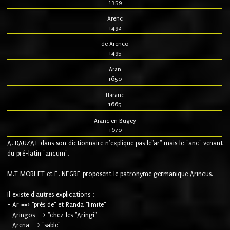
1359
Arenc
1492
de Arenco
1495
Aran
1650
Haranc
1665
Aranc en Bugey
1670
A. DAUZAT dans son dictionnaire n'explique pas le"ar" mais le "anc" venant
du pré-latin "ancum".
M.T MORLET et E. NEGRE proposent le patronyme germanique Arincus.
Il existe d'autres explications :
- Ar ==> "près de" et Randa "limite"
- Aringos ==> "chez les "Aringi"
- Arena ==> "sable"