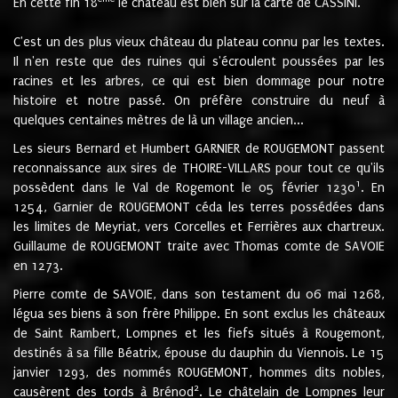
En cette fin 18
le château est bien sur la carte de CASSINI.
C'est un des plus vieux château du plateau connu par les textes.
Il n'en reste que des ruines qui s'écroulent poussées par les
racines et les arbres, ce qui est bien dommage pour notre
histoire et notre passé. On préfère construire du neuf à
quelques centaines mètres de là un village ancien...
Les sieurs Bernard et Humbert GARNIER de ROUGEMONT passent
reconnaissance aux sires de THOIRE-VILLARS pour tout ce qu'ils
1
possèdent dans le Val de Rogemont le 05 février 1230
. En
1254, Garnier de ROUGEMONT céda les terres possédées dans
les limites de Meyriat, vers Corcelles et Ferrières aux chartreux.
Guillaume de ROUGEMONT traite avec Thomas comte de SAVOIE
en 1273.
Pierre comte de SAVOIE, dans son testament du 06 mai 1268,
légua ses biens à son frère Philippe. En sont exclus les châteaux
de Saint Rambert, Lompnes et les fiefs situés à Rougemont,
destinés à sa fille Béatrix, épouse du dauphin du Viennois. Le 15
janvier 1293, des nommés ROUGEMONT, hommes dits nobles,
2
causèrent des tords à Brénod
. Le châtelain de Lompnes leur