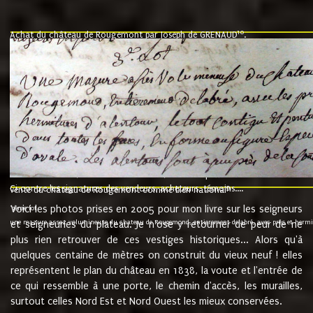
10
Achat du château de Rougemont par Joseph de GRENAUD
.
"l'an mil six cent soixante treze le ving neuvième jour du mois de novemb
nommé fut présent Messire Claude Guillaume de Moyriat chevalier baron de 
vend, purement simplement et irrevocablement a monseigneur monsieur Jose
et chavannes conseiller du roy au parlement de Bourgogne, present et accept
que le dit seigneur Baron de la Vellière a sur ses hommes, indivisables et fi
de la Velliere tout ainsi et comme le dit seigneur Baron et ses hauteurs e
présent......"
suivent les rentes, donation des terriers, etc... au prix de 880 livre louis d'or
Ci contre les signatures des vendeurs, acheteurs, témoins....
9.
vente du château de Rougemont comme bien national
Voici les photos prises en 2005 pour mon livre sur les seigneurs
"3ème lot
une mazure assez volumineuse du chateau de Rougemond, entierement delabré, avec près et hermitur
et seigneuries du plateau. Je n'ose y retourner de peur de ne
plus rien retrouver de ces vestiges historiques... Alors qu'à
quelques centaine de mètres on construit du vieux neuf ! elles
représentent le plan du château en 1838, la voute et l'entrée de
ce qui ressemble à une porte, le chemin d'accès, les murailles,
surtout celles Nord Est et Nord Ouest les mieux conservées.