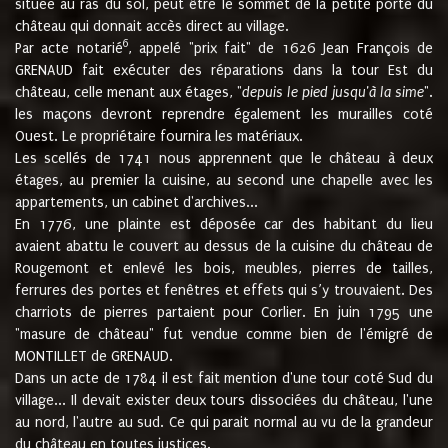
située au ras du sol, peut être le sommet de la petite porte du
château qui donnait accès direct au village.
6
Par acte notarié
, appelé "prix fait" de 1626 Jean François de
GRENAUD fait exécuter des réparations dans la tour Est du
château, celle menant aux étages, "
depuis le pied jusqu'à la sime
".
les maçons devront reprendre également les murailles coté
Ouest. Le propriétaire fournira les matériaux.
Les scellés de 1741 nous apprennent que le château à deux
étages, au premier la cuisine, au second une chapelle avec les
appartements, un cabinet d'archives...
En 1776, une plainte est déposée car des habitant du lieu
avaient abattu le couvert au dessus de la cuisine du château de
Rougemont et enlevé les bois, meubles, pierres de tailles,
ferrures des portes et fenêtres et effets qui s’y trouvaient. Des
charriots de pierres partaient pour Corlier. En juin 1795 une
"masure de château" fut vendue comme bien de l'émigré de
MONTILLET de GRENAUD.
Dans un acte de 1784 il est fait mention d'une tour coté Sud du
village... Il devait exister deux tours dissociées du château, l'une
au nord, l'autre au sud. Ce qui parait normal au vu de la grandeur
du château en toutes justices.