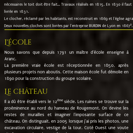
nécessaires le toit doit être fait... Travaux réalisés en 1815. En 1830 il faut
livrée en 1831.
Le clocher, réclamé par les habitants, est reconstruit en 1869 et l'église agr
8
Deux nouvelles cloches sont livrées par l'entreprise BURDIN de Lyon en 1867
.
L'école
Nous savons que depuis 1791 un maître d'école enseigne à
Aranc.
La première vraie école est réceptionnée en 1850, après
plusieurs projets non aboutis. Cette maison école fut démolie en
1890 pour la construction du groupe scolaire.
Le château
ème
Il a dû être établi vers le 12
siècle. Les ruines se trouve sur la
proéminence au nord du hameau de Rougemont. On devine les
restes de murailles et imaginer l'imposante surface de ce
château. On distinguait, en 2005 lorsque j'ai pris les photos, une
excavation circulaire, vestige de la tour. Coté Ouest une voute