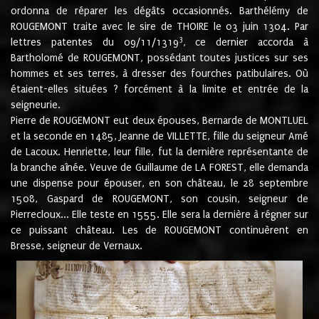
ordonna de réparer les dégâts occasionnés. Barthélémy de
ROUGEMONT traite avec le sire de THOIRE le 03 juin 1304. Par
3
lettres patentes du 09/11/1319
, ce dernier accorda à
Bartholomé de ROUGEMONT, possédant toutes justices sur ses
hommes et ses terres, à dresser des fourches patibulaires. Où
étaient-elles situées ? forcément à la limite et entrée de la
seigneurie.
Pierre de ROUGEMONT eut deux épouses, Bernarde de MONTLUEL
et la seconde en 1485, Jeanne de VILLETTE, fille du seigneur Amé
de Lacoux. Henriette, leur fille, fut la dernière représentante de
la branche aînée. Veuve de Guillaume de LA FOREST, elle demanda
une dispense pour épouser, en son château, le 28 septembre
1508, Gaspard de ROUGEMONT, son cousin, seigneur de
Pierrecloux... Elle teste en 1555. Elle sera la dernière à régner sur
ce puissant château. Les de ROUGEMONT continuèrent en
Bresse, seigneur de Vernaux.