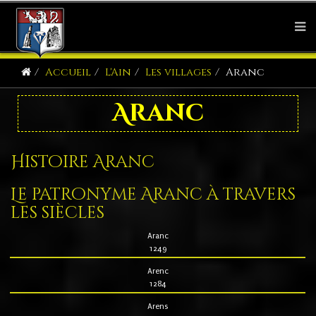
Accueil
L'Ain
Les villages
Aranc
Aranc
Histoire Aranc
Le patronyme Aranc à travers
les siècles
Aranc
1249
Arenc
1284
Arens