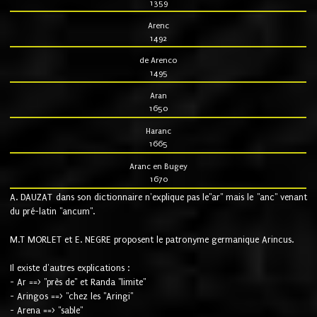
1359
Arenc
1492
de Arenco
1495
Aran
1650
Haranc
1665
Aranc en Bugey
1670
A. DAUZAT dans son dictionnaire n'explique pas le"ar" mais le "anc" venant
du pré-latin "ancum".
M.T MORLET et E. NEGRE proposent le patronyme germanique Arincus.
Il existe d'autres explications :
- Ar ==> "près de" et Randa "limite"
- Aringos ==> "chez les "Aringi"
- Arena ==> "sable"