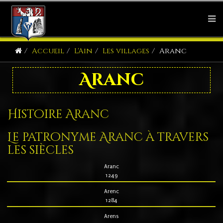
Accueil
L'Ain
Les villages
Aranc
Aranc
Histoire Aranc
Le patronyme Aranc à travers
les siècles
Aranc
1249
Arenc
1284
Arens