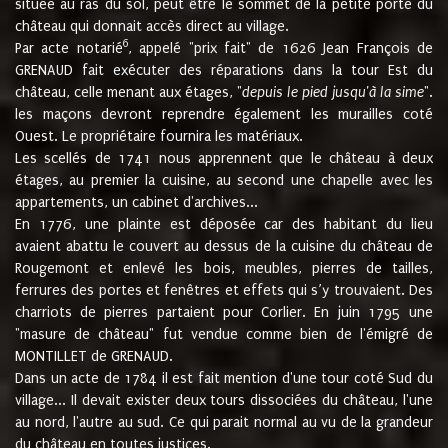
située au ras du sol, peut être le sommet de la petite porte du
château qui donnait accès direct au village.
6
Par acte notarié
, appelé "prix fait" de 1626 Jean François de
GRENAUD fait exécuter des réparations dans la tour Est du
château, celle menant aux étages, "
depuis le pied jusqu'à la sime
".
les maçons devront reprendre également les murailles coté
Ouest. Le propriétaire fournira les matériaux.
Les scellés de 1741 nous apprennent que le château à deux
étages, au premier la cuisine, au second une chapelle avec les
appartements, un cabinet d'archives...
En 1776, une plainte est déposée car des habitant du lieu
avaient abattu le couvert au dessus de la cuisine du château de
Rougemont et enlevé les bois, meubles, pierres de tailles,
ferrures des portes et fenêtres et effets qui s’y trouvaient. Des
charriots de pierres partaient pour Corlier. En juin 1795 une
"masure de château" fut vendue comme bien de l'émigré de
MONTILLET de GRENAUD.
Dans un acte de 1784 il est fait mention d'une tour coté Sud du
village... Il devait exister deux tours dissociées du château, l'une
au nord, l'autre au sud. Ce qui parait normal au vu de la grandeur
du château en toutes justices.