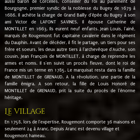
aussi baron de Corcelles, conseiller du roi au parlement de
Bourgogne, premier syndic de la noblesse du Bugey de 1679 à
1686. Il achète la charge de Grand Bailly d'épée du Bugey à son
ami Victor de LAFONT SAVINES. Il épouse Catherine de
MONTILLET en 1663. Ils eurent neuf enfants. Jean Louis, l'ainé,
marquis de Rougemont fut capitaine cavalerie dans le régiment
du Dauphin. Avant de décéder, il fit le partage, un tiers pour ses
frère et soeurs, les deux autre tiers à l'archevêque d'Auche, son
cousin, Jean François de MONTILLET, à charge de reprendre les
armes et noms. Il s'en suivit un procès fleuve, dont le roi de
France mis un terme en 1785. Le marquisat resta dans la famille
de MONTILLET de GRENAUD. A la révolution, une partie de la
famille émigra. A son retour, la fille de Louis Honoré de
MONTILLET de GRENAUD, prit la suite du procès de l'énorme
héritage.
Le village
En 1758, lors de l'expertise, Rougemont comporte 36 maisons et
seulement 24 à Aranc. Depuis Aranc est devenu village et
Rougemont hameau.