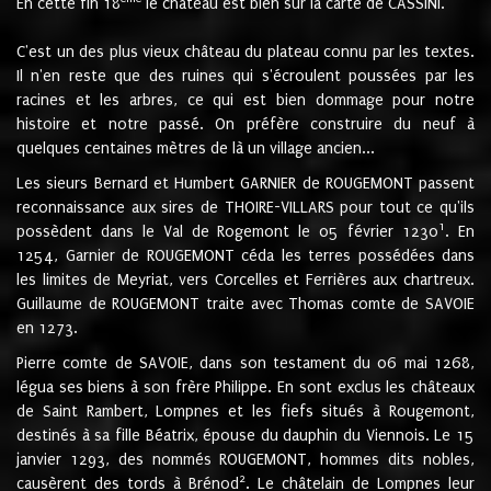
En cette fin 18
le château est bien sur la carte de CASSINI.
C'est un des plus vieux château du plateau connu par les textes.
Il n'en reste que des ruines qui s'écroulent poussées par les
racines et les arbres, ce qui est bien dommage pour notre
histoire et notre passé. On préfère construire du neuf à
quelques centaines mètres de là un village ancien...
Les sieurs Bernard et Humbert GARNIER de ROUGEMONT passent
reconnaissance aux sires de THOIRE-VILLARS pour tout ce qu'ils
1
possèdent dans le Val de Rogemont le 05 février 1230
. En
1254, Garnier de ROUGEMONT céda les terres possédées dans
les limites de Meyriat, vers Corcelles et Ferrières aux chartreux.
Guillaume de ROUGEMONT traite avec Thomas comte de SAVOIE
en 1273.
Pierre comte de SAVOIE, dans son testament du 06 mai 1268,
légua ses biens à son frère Philippe. En sont exclus les châteaux
de Saint Rambert, Lompnes et les fiefs situés à Rougemont,
destinés à sa fille Béatrix, épouse du dauphin du Viennois. Le 15
janvier 1293, des nommés ROUGEMONT, hommes dits nobles,
2
causèrent des tords à Brénod
. Le châtelain de Lompnes leur