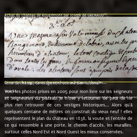
10
Achat du château de Rougemont par Joseph de GRENAUD
.
"l'an mil six cent soixante treze le ving neuvième jour du mois de novemb
nommé fut présent Messire Claude Guillaume de Moyriat chevalier baron de 
vend, purement simplement et irrevocablement a monseigneur monsieur Jose
et chavannes conseiller du roy au parlement de Bourgogne, present et accept
que le dit seigneur Baron de la Vellière a sur ses hommes, indivisables et fi
de la Velliere tout ainsi et comme le dit seigneur Baron et ses hauteurs e
présent......"
suivent les rentes, donation des terriers, etc... au prix de 880 livre louis d'or
Ci contre les signatures des vendeurs, acheteurs, témoins....
9.
vente du château de Rougemont comme bien national
Voici les photos prises en 2005 pour mon livre sur les seigneurs
"3ème lot
une mazure assez volumineuse du chateau de Rougemond, entierement delabré, avec près et hermitur
et seigneuries du plateau. Je n'ose y retourner de peur de ne
plus rien retrouver de ces vestiges historiques... Alors qu'à
quelques centaine de mètres on construit du vieux neuf ! elles
représentent le plan du château en 1838, la voute et l'entrée de
ce qui ressemble à une porte, le chemin d'accès, les murailles,
surtout celles Nord Est et Nord Ouest les mieux conservées.