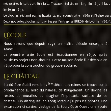
nécessaires le toit doit être fait... Travaux réalisés en 1815. En 1830 il faut
livrée en 1831.
Le clocher, réclamé par les habitants, est reconstruit en 1869 et l'église agr
8
Deux nouvelles cloches sont livrées par l'entreprise BURDIN de Lyon en 1867
.
L'école
Nous savons que depuis 1791 un maître d'école enseigne à
Aranc.
La première vraie école est réceptionnée en 1850, après
plusieurs projets non aboutis. Cette maison école fut démolie en
1890 pour la construction du groupe scolaire.
Le château
ème
Il a dû être établi vers le 12
siècle. Les ruines se trouve sur la
proéminence au nord du hameau de Rougemont. On devine les
restes de murailles et imaginer l'imposante surface de ce
château. On distinguait, en 2005 lorsque j'ai pris les photos, une
excavation circulaire, vestige de la tour. Coté Ouest une voute