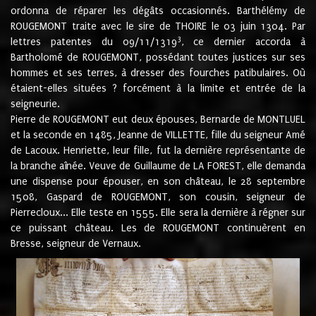
ordonna de réparer les dégâts occasionnés. Barthélémy de
ROUGEMONT traite avec le sire de THOIRE le 03 juin 1304. Par
3
lettres patentes du 09/11/1319
, ce dernier accorda à
Bartholomé de ROUGEMONT, possédant toutes justices sur ses
hommes et ses terres, à dresser des fourches patibulaires. Où
étaient-elles situées ? forcément à la limite et entrée de la
seigneurie.
Pierre de ROUGEMONT eut deux épouses, Bernarde de MONTLUEL
et la seconde en 1485, Jeanne de VILLETTE, fille du seigneur Amé
de Lacoux. Henriette, leur fille, fut la dernière représentante de
la branche aînée. Veuve de Guillaume de LA FOREST, elle demanda
une dispense pour épouser, en son château, le 28 septembre
1508, Gaspard de ROUGEMONT, son cousin, seigneur de
Pierrecloux... Elle teste en 1555. Elle sera la dernière à régner sur
ce puissant château. Les de ROUGEMONT continuèrent en
Bresse, seigneur de Vernaux.