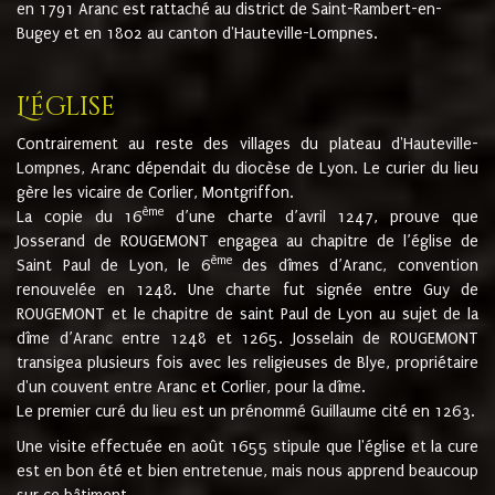
en 1791 Aranc est rattaché au district de Saint-Rambert-en-
Bugey et en 1802 au canton d'Hauteville-Lompnes.
L'église
Contrairement au reste des villages du plateau d'Hauteville-
Lompnes, Aranc dépendait du diocèse de Lyon. Le curier du lieu
gère les vicaire de Corlier, Montgriffon.
ème
La copie du 16
d’une charte d’avril 1247, prouve que
Josserand de ROUGEMONT engagea au chapitre de l’église de
ème
Saint Paul de Lyon, le 6
des dîmes d’Aranc, convention
renouvelée en 1248. Une charte fut signée entre Guy de
ROUGEMONT et le chapitre de saint Paul de Lyon au sujet de la
dîme d’Aranc entre 1248 et 1265. Josselain de ROUGEMONT
transigea plusieurs fois avec les religieuses de Blye, propriétaire
d'un couvent entre Aranc et Corlier, pour la dîme.
Le premier curé du lieu est un prénommé Guillaume cité en 1263.
Une visite effectuée en août 1655 stipule que l'église et la cure
est en bon été et bien entretenue, mais nous apprend beaucoup