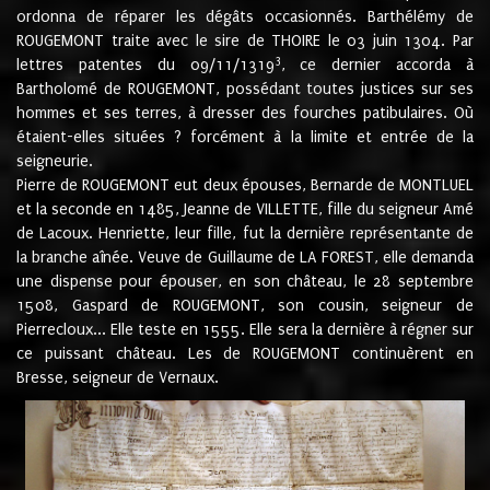
ordonna de réparer les dégâts occasionnés. Barthélémy de
ROUGEMONT traite avec le sire de THOIRE le 03 juin 1304. Par
3
lettres patentes du 09/11/1319
, ce dernier accorda à
Bartholomé de ROUGEMONT, possédant toutes justices sur ses
hommes et ses terres, à dresser des fourches patibulaires. Où
étaient-elles situées ? forcément à la limite et entrée de la
seigneurie.
Pierre de ROUGEMONT eut deux épouses, Bernarde de MONTLUEL
et la seconde en 1485, Jeanne de VILLETTE, fille du seigneur Amé
de Lacoux. Henriette, leur fille, fut la dernière représentante de
la branche aînée. Veuve de Guillaume de LA FOREST, elle demanda
une dispense pour épouser, en son château, le 28 septembre
1508, Gaspard de ROUGEMONT, son cousin, seigneur de
Pierrecloux... Elle teste en 1555. Elle sera la dernière à régner sur
ce puissant château. Les de ROUGEMONT continuèrent en
Bresse, seigneur de Vernaux.