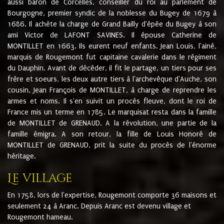
aussi baron de Corcelles, conseiller du roi au parlement de
Bourgogne, premier syndic de la noblesse du Bugey de 1679 à
1686. Il achète la charge de Grand Bailly d'épée du Bugey à son
ami Victor de LAFONT SAVINES. Il épouse Catherine de
MONTILLET en 1663. Ils eurent neuf enfants. Jean Louis, l'ainé,
marquis de Rougemont fut capitaine cavalerie dans le régiment
du Dauphin. Avant de décéder, il fit le partage, un tiers pour ses
frère et soeurs, les deux autre tiers à l'archevêque d'Auche, son
cousin, Jean François de MONTILLET, à charge de reprendre les
armes et noms. Il s'en suivit un procès fleuve, dont le roi de
France mis un terme en 1785. Le marquisat resta dans la famille
de MONTILLET de GRENAUD. A la révolution, une partie de la
famille émigra. A son retour, la fille de Louis Honoré de
MONTILLET de GRENAUD, prit la suite du procès de l'énorme
héritage.
Le village
En 1758, lors de l'expertise, Rougemont comporte 36 maisons et
seulement 24 à Aranc. Depuis Aranc est devenu village et
Rougemont hameau.