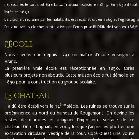
nécessaires le toit doit être fait... Travaux réalisés en 1815. En 1830 il faut
livrée en 1831.
Le clocher, réclamé par les habitants, est reconstruit en 1869 et l'église agr
8
Deux nouvelles cloches sont livrées par l'entreprise BURDIN de Lyon en 1867
.
L'école
Nous savons que depuis 1791 un maître d'école enseigne à
Aranc.
La première vraie école est réceptionnée en 1850, après
plusieurs projets non aboutis. Cette maison école fut démolie en
1890 pour la construction du groupe scolaire.
Le château
ème
Il a dû être établi vers le 12
siècle. Les ruines se trouve sur la
proéminence au nord du hameau de Rougemont. On devine les
restes de murailles et imaginer l'imposante surface de ce
château. On distinguait, en 2005 lorsque j'ai pris les photos, une
excavation circulaire, vestige de la tour. Coté Ouest une voute