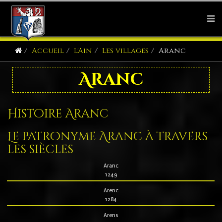
Accueil
L'Ain
Les villages
Aranc
Aranc
Histoire Aranc
Le patronyme Aranc à travers
les siècles
Aranc
1249
Arenc
1284
Arens