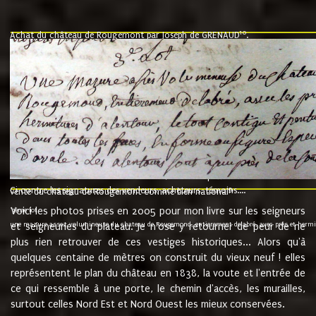
10
Achat du château de Rougemont par Joseph de GRENAUD
.
"l'an mil six cent soixante treze le ving neuvième jour du mois de novemb
nommé fut présent Messire Claude Guillaume de Moyriat chevalier baron de 
vend, purement simplement et irrevocablement a monseigneur monsieur Jose
et chavannes conseiller du roy au parlement de Bourgogne, present et accept
que le dit seigneur Baron de la Vellière a sur ses hommes, indivisables et fi
de la Velliere tout ainsi et comme le dit seigneur Baron et ses hauteurs e
présent......"
suivent les rentes, donation des terriers, etc... au prix de 880 livre louis d'or
Ci contre les signatures des vendeurs, acheteurs, témoins....
9.
vente du château de Rougemont comme bien national
Voici les photos prises en 2005 pour mon livre sur les seigneurs
"3ème lot
une mazure assez volumineuse du chateau de Rougemond, entierement delabré, avec près et hermitur
et seigneuries du plateau. Je n'ose y retourner de peur de ne
plus rien retrouver de ces vestiges historiques... Alors qu'à
quelques centaine de mètres on construit du vieux neuf ! elles
représentent le plan du château en 1838, la voute et l'entrée de
ce qui ressemble à une porte, le chemin d'accès, les murailles,
surtout celles Nord Est et Nord Ouest les mieux conservées.