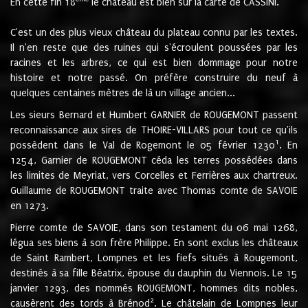
En cette fin 18
le château est bien sur la carte de CASSINI.
C'est un des plus vieux château du plateau connu par les textes.
Il n'en reste que des ruines qui s'écroulent poussées par les
racines et les arbres, ce qui est bien dommage pour notre
histoire et notre passé. On préfère construire du neuf à
quelques centaines mètres de là un village ancien...
Les sieurs Bernard et Humbert GARNIER de ROUGEMONT passent
reconnaissance aux sires de THOIRE-VILLARS pour tout ce qu'ils
1
possèdent dans le Val de Rogemont le 05 février 1230
. En
1254, Garnier de ROUGEMONT céda les terres possédées dans
les limites de Meyriat, vers Corcelles et Ferrières aux chartreux.
Guillaume de ROUGEMONT traite avec Thomas comte de SAVOIE
en 1273.
Pierre comte de SAVOIE, dans son testament du 06 mai 1268,
légua ses biens à son frère Philippe. En sont exclus les châteaux
de Saint Rambert, Lompnes et les fiefs situés à Rougemont,
destinés à sa fille Béatrix, épouse du dauphin du Viennois. Le 15
janvier 1293, des nommés ROUGEMONT, hommes dits nobles,
2
causèrent des tords à Brénod
. Le châtelain de Lompnes leur