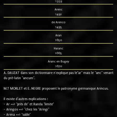
1359
Arenc
1492
de Arenco
1495
Aran
1650
Haranc
1665
Aranc en Bugey
1670
A. DAUZAT dans son dictionnaire n'explique pas le"ar" mais le "anc" venant
du pré-latin "ancum".
M.T MORLET et E. NEGRE proposent le patronyme germanique Arincus.
Il existe d'autres explications :
- Ar ==> "près de" et Randa "limite"
- Aringos ==> "chez les "Aringi"
- Arena ==> "sable"