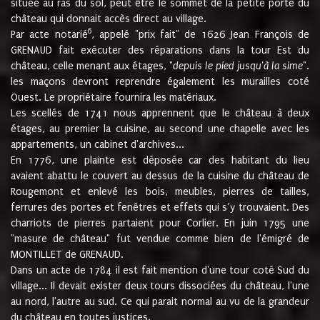
située au ras du sol, peut être le sommet de la petite porte du
château qui donnait accès direct au village.
6
Par acte notarié
, appelé "prix fait" de 1626 Jean François de
GRENAUD fait exécuter des réparations dans la tour Est du
château, celle menant aux étages, "
depuis le pied jusqu'à la sime
".
les maçons devront reprendre également les murailles coté
Ouest. Le propriétaire fournira les matériaux.
Les scellés de 1741 nous apprennent que le château à deux
étages, au premier la cuisine, au second une chapelle avec les
appartements, un cabinet d'archives...
En 1776, une plainte est déposée car des habitant du lieu
avaient abattu le couvert au dessus de la cuisine du château de
Rougemont et enlevé les bois, meubles, pierres de tailles,
ferrures des portes et fenêtres et effets qui s’y trouvaient. Des
charriots de pierres partaient pour Corlier. En juin 1795 une
"masure de château" fut vendue comme bien de l'émigré de
MONTILLET de GRENAUD.
Dans un acte de 1784 il est fait mention d'une tour coté Sud du
village... Il devait exister deux tours dissociées du château, l'une
au nord, l'autre au sud. Ce qui parait normal au vu de la grandeur
du château en toutes justices.