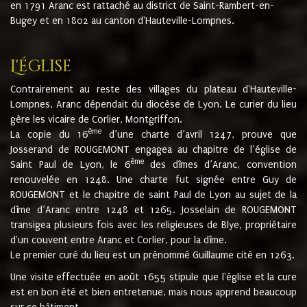
en 1791 Aranc est rattaché au district de Saint-Rambert-en-
Bugey et en 1802 au canton d'Hauteville-Lompnes.
L'église
Contrairement au reste des villages du plateau d'Hauteville-
Lompnes, Aranc dépendait du diocèse de Lyon. Le curier du lieu
gère les vicaire de Corlier, Montgriffon.
ème
La copie du 16
d’une charte d’avril 1247, prouve que
Josserand de ROUGEMONT engagea au chapitre de l’église de
ème
Saint Paul de Lyon, le 6
des dîmes d’Aranc, convention
renouvelée en 1248. Une charte fut signée entre Guy de
ROUGEMONT et le chapitre de saint Paul de Lyon au sujet de la
dîme d’Aranc entre 1248 et 1265. Josselain de ROUGEMONT
transigea plusieurs fois avec les religieuses de Blye, propriétaire
d'un couvent entre Aranc et Corlier, pour la dîme.
Le premier curé du lieu est un prénommé Guillaume cité en 1263.
Une visite effectuée en août 1655 stipule que l'église et la cure
est en bon été et bien entretenue, mais nous apprend beaucoup