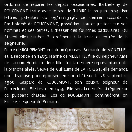
ordonna de réparer les dégâts occasionnés. Barthélémy de
ROUGEMONT traite avec le sire de THOIRE le 03 juin 1304. Par
3
lettres patentes du 09/11/1319
, ce dernier accorda à
Bartholomé de ROUGEMONT, possédant toutes justices sur ses
hommes et ses terres, à dresser des fourches patibulaires. Où
étaient-elles situées ? forcément à la limite et entrée de la
seigneurie.
Pierre de ROUGEMONT eut deux épouses, Bernarde de MONTLUEL
et la seconde en 1485, Jeanne de VILLETTE, fille du seigneur Amé
de Lacoux. Henriette, leur fille, fut la dernière représentante de
la branche aînée. Veuve de Guillaume de LA FOREST, elle demanda
une dispense pour épouser, en son château, le 28 septembre
1508, Gaspard de ROUGEMONT, son cousin, seigneur de
Pierrecloux... Elle teste en 1555. Elle sera la dernière à régner sur
ce puissant château. Les de ROUGEMONT continuèrent en
Bresse, seigneur de Vernaux.