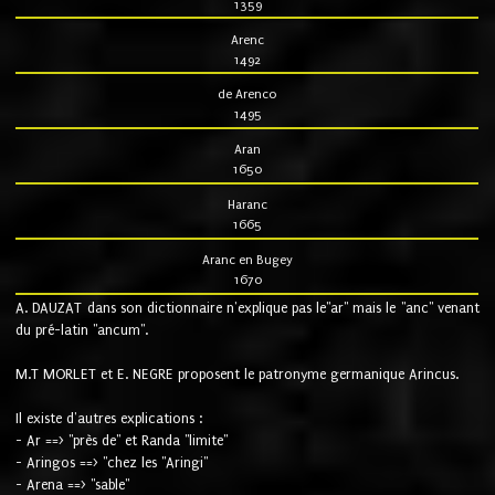
1359
Arenc
1492
de Arenco
1495
Aran
1650
Haranc
1665
Aranc en Bugey
1670
A. DAUZAT dans son dictionnaire n'explique pas le"ar" mais le "anc" venant
du pré-latin "ancum".
M.T MORLET et E. NEGRE proposent le patronyme germanique Arincus.
Il existe d'autres explications :
- Ar ==> "près de" et Randa "limite"
- Aringos ==> "chez les "Aringi"
- Arena ==> "sable"