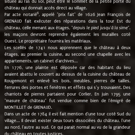
située au ras du sol, peut être le sommet de la petite porte du
château qui donnait accès direct au village.
6
Par acte notarié
, appelé "prix fait" de 1626 Jean François de
GRENAUD fait exécuter des réparations dans la tour Est du
château, celle menant aux étages, "
depuis le pied jusqu'à la sime
".
les maçons devront reprendre également les murailles coté
Ouest. Le propriétaire fournira les matériaux.
Les scellés de 1741 nous apprennent que le château à deux
étages, au premier la cuisine, au second une chapelle avec les
appartements, un cabinet d'archives...
En 1776, une plainte est déposée car des habitant du lieu
avaient abattu le couvert au dessus de la cuisine du château de
Rougemont et enlevé les bois, meubles, pierres de tailles,
ferrures des portes et fenêtres et effets qui s’y trouvaient. Des
charriots de pierres partaient pour Corlier. En juin 1795 une
"masure de château" fut vendue comme bien de l'émigré de
MONTILLET de GRENAUD.
Dans un acte de 1784 il est fait mention d'une tour coté Sud du
village... Il devait exister deux tours dissociées du château, l'une
au nord, l'autre au sud. Ce qui parait normal au vu de la grandeur
du château en toutes justices.