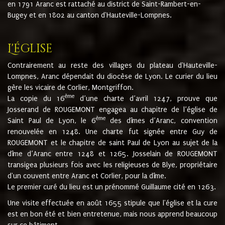
en 1791 Aranc est rattaché au district de Saint-Rambert-en-
Bugey et en 1802 au canton d'Hauteville-Lompnes.
L'église
Contrairement au reste des villages du plateau d'Hauteville-
Lompnes, Aranc dépendait du diocèse de Lyon. Le curier du lieu
gère les vicaire de Corlier, Montgriffon.
ème
La copie du 16
d’une charte d’avril 1247, prouve que
Josserand de ROUGEMONT engagea au chapitre de l’église de
ème
Saint Paul de Lyon, le 6
des dîmes d’Aranc, convention
renouvelée en 1248. Une charte fut signée entre Guy de
ROUGEMONT et le chapitre de saint Paul de Lyon au sujet de la
dîme d’Aranc entre 1248 et 1265. Josselain de ROUGEMONT
transigea plusieurs fois avec les religieuses de Blye, propriétaire
d'un couvent entre Aranc et Corlier, pour la dîme.
Le premier curé du lieu est un prénommé Guillaume cité en 1263.
Une visite effectuée en août 1655 stipule que l'église et la cure
est en bon été et bien entretenue, mais nous apprend beaucoup