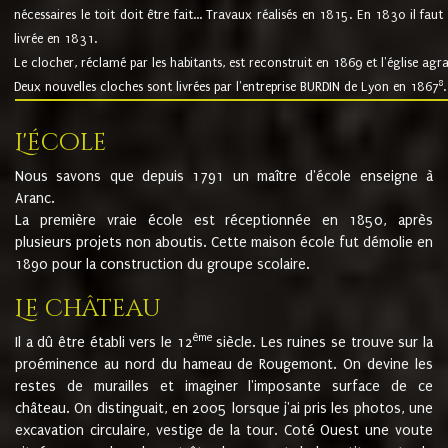
nécessaires le toit doit être fait... Travaux réalisés en 1815. En 1830 il faut
livrée en 1831.
Le clocher, réclamé par les habitants, est reconstruit en 1869 et l'église agr
8
Deux nouvelles cloches sont livrées par l'entreprise BURDIN de Lyon en 1867
.
L'école
Nous savons que depuis 1791 un maître d'école enseigne à
Aranc.
La première vraie école est réceptionnée en 1850, après
plusieurs projets non aboutis. Cette maison école fut démolie en
1890 pour la construction du groupe scolaire.
Le château
ème
Il a dû être établi vers le 12
siècle. Les ruines se trouve sur la
proéminence au nord du hameau de Rougemont. On devine les
restes de murailles et imaginer l'imposante surface de ce
château. On distinguait, en 2005 lorsque j'ai pris les photos, une
excavation circulaire, vestige de la tour. Coté Ouest une voute