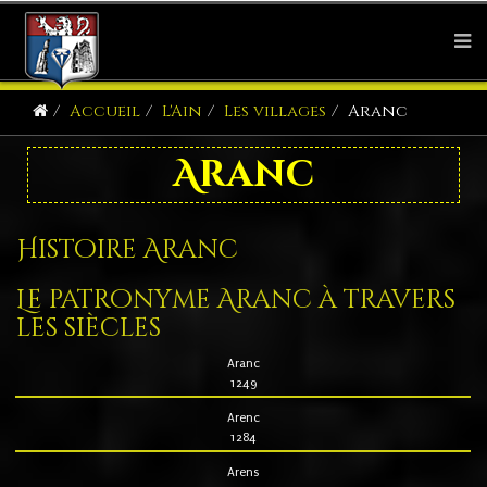
Accueil
L'Ain
Les villages
Aranc
Aranc
Histoire Aranc
Le patronyme Aranc à travers
les siècles
Aranc
1249
Arenc
1284
Arens