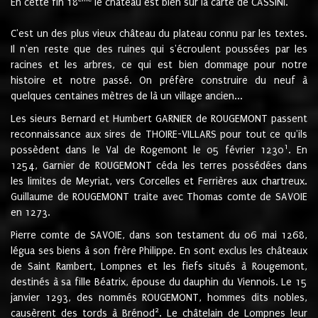
En cette fin 18
le château est bien sur la carte de CASSINI.
C'est un des plus vieux château du plateau connu par les textes.
Il n'en reste que des ruines qui s'écroulent poussées par les
racines et les arbres, ce qui est bien dommage pour notre
histoire et notre passé. On préfère construire du neuf à
quelques centaines mètres de là un village ancien...
Les sieurs Bernard et Humbert GARNIER de ROUGEMONT passent
reconnaissance aux sires de THOIRE-VILLARS pour tout ce qu'ils
1
possèdent dans le Val de Rogemont le 05 février 1230
. En
1254, Garnier de ROUGEMONT céda les terres possédées dans
les limites de Meyriat, vers Corcelles et Ferrières aux chartreux.
Guillaume de ROUGEMONT traite avec Thomas comte de SAVOIE
en 1273.
Pierre comte de SAVOIE, dans son testament du 06 mai 1268,
légua ses biens à son frère Philippe. En sont exclus les châteaux
de Saint Rambert, Lompnes et les fiefs situés à Rougemont,
destinés à sa fille Béatrix, épouse du dauphin du Viennois. Le 15
janvier 1293, des nommés ROUGEMONT, hommes dits nobles,
2
causèrent des tords à Brénod
. Le châtelain de Lompnes leur