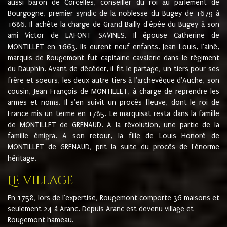
aussi baron de Corcelles, conseiller du roi au parlement de
Bourgogne, premier syndic de la noblesse du Bugey de 1679 à
1686. Il achète la charge de Grand Bailly d'épée du Bugey à son
ami Victor de LAFONT SAVINES. Il épouse Catherine de
MONTILLET en 1663. Ils eurent neuf enfants. Jean Louis, l'ainé,
marquis de Rougemont fut capitaine cavalerie dans le régiment
du Dauphin. Avant de décéder, il fit le partage, un tiers pour ses
frère et soeurs, les deux autre tiers à l'archevêque d'Auche, son
cousin, Jean François de MONTILLET, à charge de reprendre les
armes et noms. Il s'en suivit un procès fleuve, dont le roi de
France mis un terme en 1785. Le marquisat resta dans la famille
de MONTILLET de GRENAUD. A la révolution, une partie de la
famille émigra. A son retour, la fille de Louis Honoré de
MONTILLET de GRENAUD, prit la suite du procès de l'énorme
héritage.
Le village
En 1758, lors de l'expertise, Rougemont comporte 36 maisons et
seulement 24 à Aranc. Depuis Aranc est devenu village et
Rougemont hameau.