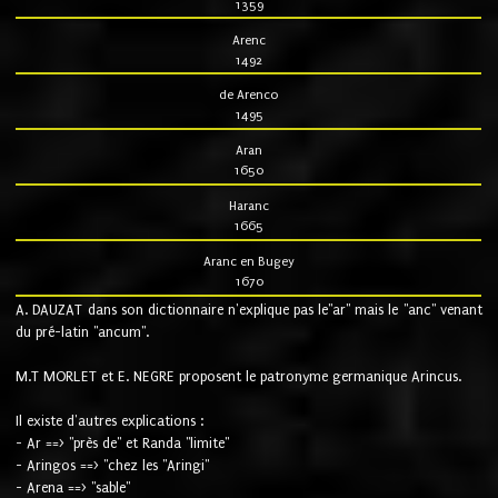
1359
Arenc
1492
de Arenco
1495
Aran
1650
Haranc
1665
Aranc en Bugey
1670
A. DAUZAT dans son dictionnaire n'explique pas le"ar" mais le "anc" venant
du pré-latin "ancum".
M.T MORLET et E. NEGRE proposent le patronyme germanique Arincus.
Il existe d'autres explications :
- Ar ==> "près de" et Randa "limite"
- Aringos ==> "chez les "Aringi"
- Arena ==> "sable"