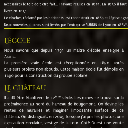
nécessaires le toit doit être fait... Travaux réalisés en 1815. En 1830 il faut
livrée en 1831.
Le clocher, réclamé par les habitants, est reconstruit en 1869 et l'église agr
8
Deux nouvelles cloches sont livrées par l'entreprise BURDIN de Lyon en 1867
.
L'école
Nous savons que depuis 1791 un maître d'école enseigne à
Aranc.
La première vraie école est réceptionnée en 1850, après
plusieurs projets non aboutis. Cette maison école fut démolie en
1890 pour la construction du groupe scolaire.
Le château
ème
Il a dû être établi vers le 12
siècle. Les ruines se trouve sur la
proéminence au nord du hameau de Rougemont. On devine les
restes de murailles et imaginer l'imposante surface de ce
château. On distinguait, en 2005 lorsque j'ai pris les photos, une
excavation circulaire, vestige de la tour. Coté Ouest une voute