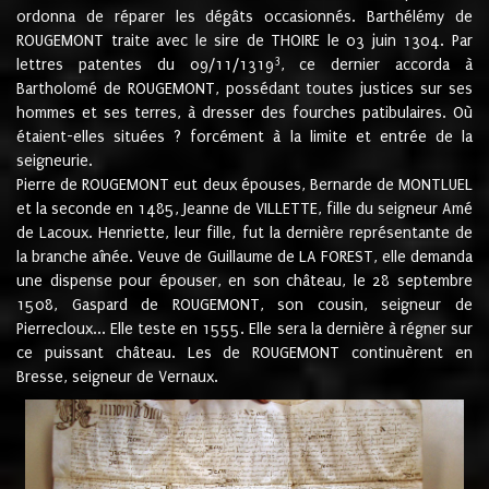
ordonna de réparer les dégâts occasionnés. Barthélémy de
ROUGEMONT traite avec le sire de THOIRE le 03 juin 1304. Par
3
lettres patentes du 09/11/1319
, ce dernier accorda à
Bartholomé de ROUGEMONT, possédant toutes justices sur ses
hommes et ses terres, à dresser des fourches patibulaires. Où
étaient-elles situées ? forcément à la limite et entrée de la
seigneurie.
Pierre de ROUGEMONT eut deux épouses, Bernarde de MONTLUEL
et la seconde en 1485, Jeanne de VILLETTE, fille du seigneur Amé
de Lacoux. Henriette, leur fille, fut la dernière représentante de
la branche aînée. Veuve de Guillaume de LA FOREST, elle demanda
une dispense pour épouser, en son château, le 28 septembre
1508, Gaspard de ROUGEMONT, son cousin, seigneur de
Pierrecloux... Elle teste en 1555. Elle sera la dernière à régner sur
ce puissant château. Les de ROUGEMONT continuèrent en
Bresse, seigneur de Vernaux.