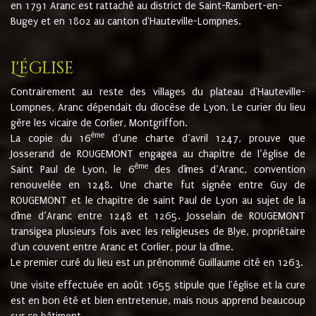
en 1791 Aranc est rattaché au district de Saint-Rambert-en-
Bugey et en 1802 au canton d'Hauteville-Lompnes.
L'église
Contrairement au reste des villages du plateau d'Hauteville-
Lompnes, Aranc dépendait du diocèse de Lyon. Le curier du lieu
gère les vicaire de Corlier, Montgriffon.
ème
La copie du 16
d’une charte d’avril 1247, prouve que
Josserand de ROUGEMONT engagea au chapitre de l’église de
ème
Saint Paul de Lyon, le 6
des dîmes d’Aranc, convention
renouvelée en 1248. Une charte fut signée entre Guy de
ROUGEMONT et le chapitre de saint Paul de Lyon au sujet de la
dîme d’Aranc entre 1248 et 1265. Josselain de ROUGEMONT
transigea plusieurs fois avec les religieuses de Blye, propriétaire
d'un couvent entre Aranc et Corlier, pour la dîme.
Le premier curé du lieu est un prénommé Guillaume cité en 1263.
Une visite effectuée en août 1655 stipule que l'église et la cure
est en bon été et bien entretenue, mais nous apprend beaucoup