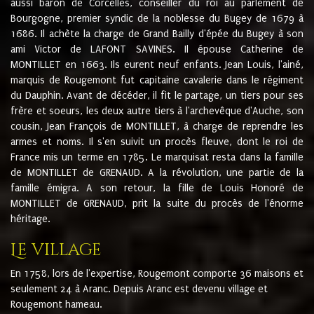
aussi baron de Corcelles, conseiller du roi au parlement de
Bourgogne, premier syndic de la noblesse du Bugey de 1679 à
1686. Il achète la charge de Grand Bailly d'épée du Bugey à son
ami Victor de LAFONT SAVINES. Il épouse Catherine de
MONTILLET en 1663. Ils eurent neuf enfants. Jean Louis, l'ainé,
marquis de Rougemont fut capitaine cavalerie dans le régiment
du Dauphin. Avant de décéder, il fit le partage, un tiers pour ses
frère et soeurs, les deux autre tiers à l'archevêque d'Auche, son
cousin, Jean François de MONTILLET, à charge de reprendre les
armes et noms. Il s'en suivit un procès fleuve, dont le roi de
France mis un terme en 1785. Le marquisat resta dans la famille
de MONTILLET de GRENAUD. A la révolution, une partie de la
famille émigra. A son retour, la fille de Louis Honoré de
MONTILLET de GRENAUD, prit la suite du procès de l'énorme
héritage.
Le village
En 1758, lors de l'expertise, Rougemont comporte 36 maisons et
seulement 24 à Aranc. Depuis Aranc est devenu village et
Rougemont hameau.