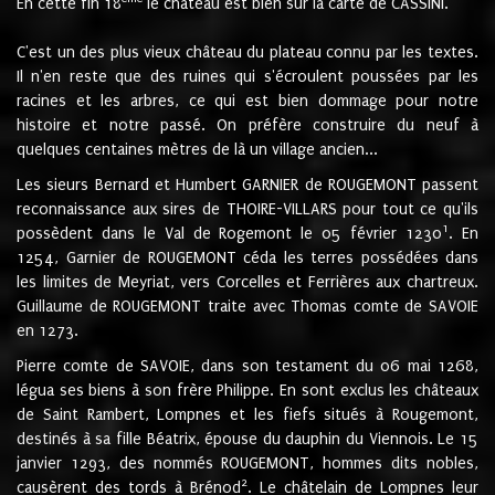
En cette fin 18
le château est bien sur la carte de CASSINI.
C'est un des plus vieux château du plateau connu par les textes.
Il n'en reste que des ruines qui s'écroulent poussées par les
racines et les arbres, ce qui est bien dommage pour notre
histoire et notre passé. On préfère construire du neuf à
quelques centaines mètres de là un village ancien...
Les sieurs Bernard et Humbert GARNIER de ROUGEMONT passent
reconnaissance aux sires de THOIRE-VILLARS pour tout ce qu'ils
1
possèdent dans le Val de Rogemont le 05 février 1230
. En
1254, Garnier de ROUGEMONT céda les terres possédées dans
les limites de Meyriat, vers Corcelles et Ferrières aux chartreux.
Guillaume de ROUGEMONT traite avec Thomas comte de SAVOIE
en 1273.
Pierre comte de SAVOIE, dans son testament du 06 mai 1268,
légua ses biens à son frère Philippe. En sont exclus les châteaux
de Saint Rambert, Lompnes et les fiefs situés à Rougemont,
destinés à sa fille Béatrix, épouse du dauphin du Viennois. Le 15
janvier 1293, des nommés ROUGEMONT, hommes dits nobles,
2
causèrent des tords à Brénod
. Le châtelain de Lompnes leur