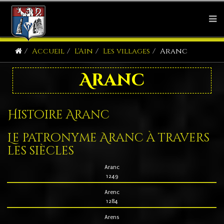
Accueil
L'Ain
Les villages
Aranc
Aranc
Histoire Aranc
Le patronyme Aranc à travers
les siècles
Aranc
1249
Arenc
1284
Arens