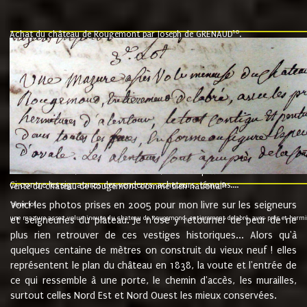
10
Achat du château de Rougemont par Joseph de GRENAUD
.
"l'an mil six cent soixante treze le ving neuvième jour du mois de novemb
nommé fut présent Messire Claude Guillaume de Moyriat chevalier baron de 
vend, purement simplement et irrevocablement a monseigneur monsieur Jose
et chavannes conseiller du roy au parlement de Bourgogne, present et accept
que le dit seigneur Baron de la Vellière a sur ses hommes, indivisables et fi
de la Velliere tout ainsi et comme le dit seigneur Baron et ses hauteurs e
présent......"
suivent les rentes, donation des terriers, etc... au prix de 880 livre louis d'or
Ci contre les signatures des vendeurs, acheteurs, témoins....
9.
vente du château de Rougemont comme bien national
Voici les photos prises en 2005 pour mon livre sur les seigneurs
"3ème lot
une mazure assez volumineuse du chateau de Rougemond, entierement delabré, avec près et hermitur
et seigneuries du plateau. Je n'ose y retourner de peur de ne
plus rien retrouver de ces vestiges historiques... Alors qu'à
quelques centaine de mètres on construit du vieux neuf ! elles
représentent le plan du château en 1838, la voute et l'entrée de
ce qui ressemble à une porte, le chemin d'accès, les murailles,
surtout celles Nord Est et Nord Ouest les mieux conservées.