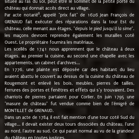
située au ras du sol, peut être le sommet de la petite porte du
château qui donnait accès direct au village.
6
Par acte notarié
, appelé "prix fait" de 1626 Jean François de
GRENAUD fait exécuter des réparations dans la tour Est du
château, celle menant aux étages, "
depuis le pied jusqu'à la sime
".
les maçons devront reprendre également les murailles coté
Ouest. Le propriétaire fournira les matériaux.
Les scellés de 1741 nous apprennent que le château à deux
étages, au premier la cuisine, au second une chapelle avec les
appartements, un cabinet d'archives...
En 1776, une plainte est déposée car des habitant du lieu
avaient abattu le couvert au dessus de la cuisine du château de
Rougemont et enlevé les bois, meubles, pierres de tailles,
ferrures des portes et fenêtres et effets qui s’y trouvaient. Des
charriots de pierres partaient pour Corlier. En juin 1795 une
"masure de château" fut vendue comme bien de l'émigré de
MONTILLET de GRENAUD.
Dans un acte de 1784 il est fait mention d'une tour coté Sud du
village... Il devait exister deux tours dissociées du château, l'une
au nord, l'autre au sud. Ce qui parait normal au vu de la grandeur
du château en toutes justices.