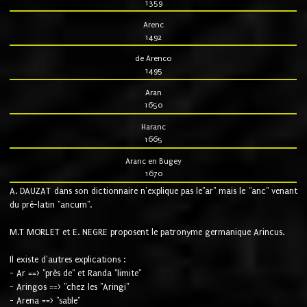
1359
Arenc
1492
de Arenco
1495
Aran
1650
Haranc
1665
Aranc en Bugey
1670
A. DAUZAT dans son dictionnaire n'explique pas le"ar" mais le "anc" venant
du pré-latin "ancum".
M.T MORLET et E. NEGRE proposent le patronyme germanique Arincus.
Il existe d'autres explications :
- Ar ==> "près de" et Randa "limite"
- Aringos ==> "chez les "Aringi"
- Arena ==> "sable"