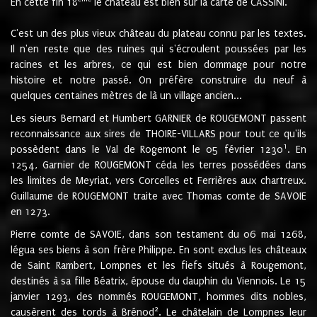
En cette fin 18
le château est bien sur la carte de CASSINI.
C'est un des plus vieux château du plateau connu par les textes.
Il n'en reste que des ruines qui s'écroulent poussées par les
racines et les arbres, ce qui est bien dommage pour notre
histoire et notre passé. On préfère construire du neuf à
quelques centaines mètres de là un village ancien...
Les sieurs Bernard et Humbert GARNIER de ROUGEMONT passent
reconnaissance aux sires de THOIRE-VILLARS pour tout ce qu'ils
1
possèdent dans le Val de Rogemont le 05 février 1230
. En
1254, Garnier de ROUGEMONT céda les terres possédées dans
les limites de Meyriat, vers Corcelles et Ferrières aux chartreux.
Guillaume de ROUGEMONT traite avec Thomas comte de SAVOIE
en 1273.
Pierre comte de SAVOIE, dans son testament du 06 mai 1268,
légua ses biens à son frère Philippe. En sont exclus les châteaux
de Saint Rambert, Lompnes et les fiefs situés à Rougemont,
destinés à sa fille Béatrix, épouse du dauphin du Viennois. Le 15
janvier 1293, des nommés ROUGEMONT, hommes dits nobles,
2
causèrent des tords à Brénod
. Le châtelain de Lompnes leur