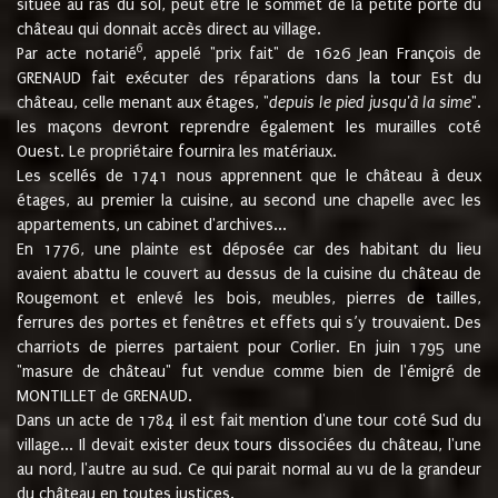
située au ras du sol, peut être le sommet de la petite porte du
château qui donnait accès direct au village.
6
Par acte notarié
, appelé "prix fait" de 1626 Jean François de
GRENAUD fait exécuter des réparations dans la tour Est du
château, celle menant aux étages, "
depuis le pied jusqu'à la sime
".
les maçons devront reprendre également les murailles coté
Ouest. Le propriétaire fournira les matériaux.
Les scellés de 1741 nous apprennent que le château à deux
étages, au premier la cuisine, au second une chapelle avec les
appartements, un cabinet d'archives...
En 1776, une plainte est déposée car des habitant du lieu
avaient abattu le couvert au dessus de la cuisine du château de
Rougemont et enlevé les bois, meubles, pierres de tailles,
ferrures des portes et fenêtres et effets qui s’y trouvaient. Des
charriots de pierres partaient pour Corlier. En juin 1795 une
"masure de château" fut vendue comme bien de l'émigré de
MONTILLET de GRENAUD.
Dans un acte de 1784 il est fait mention d'une tour coté Sud du
village... Il devait exister deux tours dissociées du château, l'une
au nord, l'autre au sud. Ce qui parait normal au vu de la grandeur
du château en toutes justices.