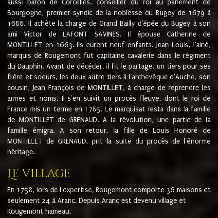
aussi baron de Corcelles, conseiller du roi au parlement de
Bourgogne, premier syndic de la noblesse du Bugey de 1679 à
1686. Il achète la charge de Grand Bailly d'épée du Bugey à son
ami Victor de LAFONT SAVINES. Il épouse Catherine de
MONTILLET en 1663. Ils eurent neuf enfants. Jean Louis, l'ainé,
marquis de Rougemont fut capitaine cavalerie dans le régiment
du Dauphin. Avant de décéder, il fit le partage, un tiers pour ses
frère et soeurs, les deux autre tiers à l'archevêque d'Auche, son
cousin, Jean François de MONTILLET, à charge de reprendre les
armes et noms. Il s'en suivit un procès fleuve, dont le roi de
France mis un terme en 1785. Le marquisat resta dans la famille
de MONTILLET de GRENAUD. A la révolution, une partie de la
famille émigra. A son retour, la fille de Louis Honoré de
MONTILLET de GRENAUD, prit la suite du procès de l'énorme
héritage.
Le village
En 1758, lors de l'expertise, Rougemont comporte 36 maisons et
seulement 24 à Aranc. Depuis Aranc est devenu village et
Rougemont hameau.