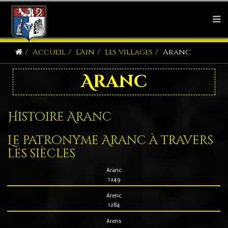
Accueil
L'Ain
Les villages
Aranc
Aranc
Histoire Aranc
Le patronyme Aranc à travers
les siècles
Aranc
1249
Arenc
1284
Arens