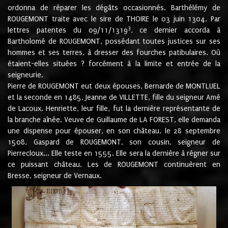
ordonna de réparer les dégâts occasionnés. Barthélémy de
ROUGEMONT traite avec le sire de THOIRE le 03 juin 1304. Par
3
lettres patentes du 09/11/1319
, ce dernier accorda à
Bartholomé de ROUGEMONT, possédant toutes justices sur ses
hommes et ses terres, à dresser des fourches patibulaires. Où
étaient-elles situées ? forcément à la limite et entrée de la
seigneurie.
Pierre de ROUGEMONT eut deux épouses, Bernarde de MONTLUEL
et la seconde en 1485, Jeanne de VILLETTE, fille du seigneur Amé
de Lacoux. Henriette, leur fille, fut la dernière représentante de
la branche aînée. Veuve de Guillaume de LA FOREST, elle demanda
une dispense pour épouser, en son château, le 28 septembre
1508, Gaspard de ROUGEMONT, son cousin, seigneur de
Pierrecloux... Elle teste en 1555. Elle sera la dernière à régner sur
ce puissant château. Les de ROUGEMONT continuèrent en
Bresse, seigneur de Vernaux.