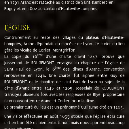
en 1791 Aranc est rattaché au district de Saint-Rambert-en-
Bugey et en 1802 au canton d'Hauteville-Lompnes.
L'église
Contrairement au reste des villages du plateau d'Hauteville-
Lompnes, Aranc dépendait du diocèse de Lyon. Le curier du lieu
gère les vicaire de Corlier, Montgriffon.
ème
La copie du 16
d’une charte d’avril 1247, prouve que
Josserand de ROUGEMONT engagea au chapitre de l’église de
ème
Saint Paul de Lyon, le 6
des dîmes d’Aranc, convention
renouvelée en 1248. Une charte fut signée entre Guy de
ROUGEMONT et le chapitre de saint Paul de Lyon au sujet de la
dîme d’Aranc entre 1248 et 1265. Josselain de ROUGEMONT
transigea plusieurs fois avec les religieuses de Blye, propriétaire
d'un couvent entre Aranc et Corlier, pour la dîme.
Le premier curé du lieu est un prénommé Guillaume cité en 1263.
Une visite effectuée en août 1655 stipule que l'église et la cure
est en bon été et bien entretenue, mais nous apprend beaucoup