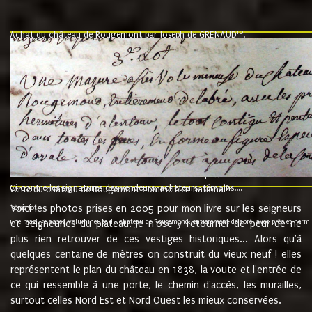
10
Achat du château de Rougemont par Joseph de GRENAUD
.
"l'an mil six cent soixante treze le ving neuvième jour du mois de novemb
nommé fut présent Messire Claude Guillaume de Moyriat chevalier baron de 
vend, purement simplement et irrevocablement a monseigneur monsieur Jose
et chavannes conseiller du roy au parlement de Bourgogne, present et accept
que le dit seigneur Baron de la Vellière a sur ses hommes, indivisables et fi
de la Velliere tout ainsi et comme le dit seigneur Baron et ses hauteurs e
présent......"
suivent les rentes, donation des terriers, etc... au prix de 880 livre louis d'or
Ci contre les signatures des vendeurs, acheteurs, témoins....
9.
vente du château de Rougemont comme bien national
Voici les photos prises en 2005 pour mon livre sur les seigneurs
"3ème lot
une mazure assez volumineuse du chateau de Rougemond, entierement delabré, avec près et hermitur
et seigneuries du plateau. Je n'ose y retourner de peur de ne
plus rien retrouver de ces vestiges historiques... Alors qu'à
quelques centaine de mètres on construit du vieux neuf ! elles
représentent le plan du château en 1838, la voute et l'entrée de
ce qui ressemble à une porte, le chemin d'accès, les murailles,
surtout celles Nord Est et Nord Ouest les mieux conservées.