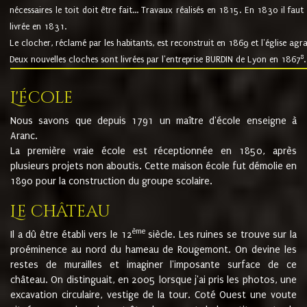
nécessaires le toit doit être fait... Travaux réalisés en 1815. En 1830 il faut
livrée en 1831.
Le clocher, réclamé par les habitants, est reconstruit en 1869 et l'église agr
8
Deux nouvelles cloches sont livrées par l'entreprise BURDIN de Lyon en 1867
.
L'école
Nous savons que depuis 1791 un maître d'école enseigne à
Aranc.
La première vraie école est réceptionnée en 1850, après
plusieurs projets non aboutis. Cette maison école fut démolie en
1890 pour la construction du groupe scolaire.
Le château
ème
Il a dû être établi vers le 12
siècle. Les ruines se trouve sur la
proéminence au nord du hameau de Rougemont. On devine les
restes de murailles et imaginer l'imposante surface de ce
château. On distinguait, en 2005 lorsque j'ai pris les photos, une
excavation circulaire, vestige de la tour. Coté Ouest une voute