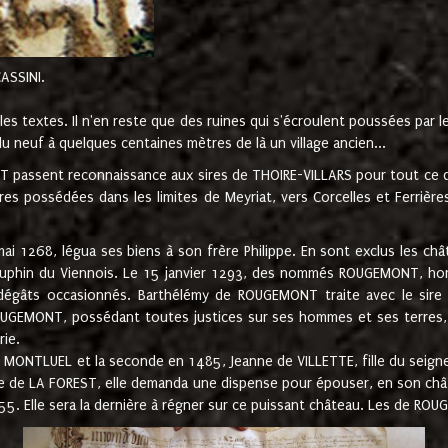
CASSINI.
es textes. Il n'en reste que des ruines qui s'écroulent poussées par 
u neuf à quelques centaines mètres de là un village ancien...
passent reconnaissance aux sires de THOIRE-VILLARS pour tout ce qu
es possédées dans les limites de Meyriat, vers Corcelles et Ferrièr
 1268, légua ses biens à son frère Philippe. En sont exclus les châ
dauphin du Viennois. Le 15 janvier 1293, des nommés ROUGEMONT, ho
dégâts occasionnés. Barthélémy de ROUGEMONT traite avec le sire 
UGEMONT, possédant toutes justices sur ses hommes et ses terres, à
rie.
NTLUEL et la seconde en 1485, Jeanne de VILLETTE, fille du seigneur 
ume de LA FOREST, elle demanda une dispense pour épouser, en son c
1555. Elle sera la dernière à régner sur ce puissant château. Les de 