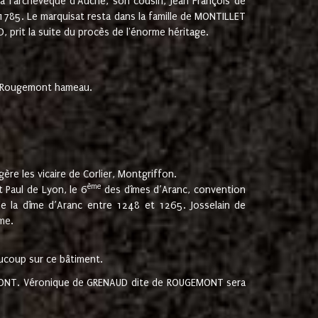
 à l'archevêque d'Auche, son cousin, Jean François de
 1785. Le marquisat resta dans la famille de MONTILLET
, prit la suite du procès de l'énorme héritage.
et Rougemont hameau.
ère les vicaire de Corlier, Montgriffon.
ème
 Paul de Lyon, le 6
des dîmes d’Aranc, convention
e la dîme d’Aranc entre 1248 et 1265. Josselain de
me.
aucoup sur ce bâtiment.
UGEMONT. Véronique de GRENAUD dite de ROUGEMONT sera