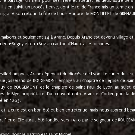
t le partage, un tiers pour ses frère et soeurs, les deux autre tiers
l s'en suivit un procès fleuve, dont le roi de France mis un terme en
émigra. A son retour, la fille de Louis Honoré de MONTILLET de GRENAUD
 maisons et seulement 24 à Aranc. Depuis Aranc est devenu village 
bert-en-Bugey et en 1802 au canton d'Hauteville-Lompnes.
ville-Lompnes, Aranc dépendait du diocèse de Lyon. Le curier du lieu g
que Josserand de ROUGEMONT engagea au chapitre de l’église de Saint
uy de ROUGEMONT et le chapitre de saint Paul de Lyon au sujet d
s de Blye, propriétaire d'un couvent entre Aranc et Corlier, pour la dî
té en 1263.
e et la cure est en bon été et bien entretenue, mais nous apprend be
aint Pierre. Elle aurait été fondée vers 1510 par le seigneur de RO
ranc, dont le patron est saint Michel.