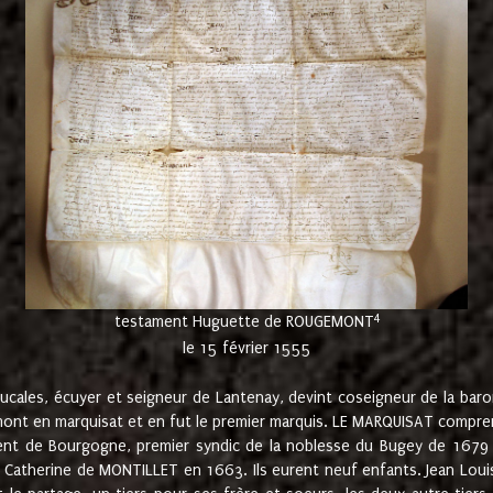
4
testament Huguette de ROUGEMONT
le 15 février 1555
cales, écuyer et seigneur de Lantenay, devint coseigneur de la bar
ont en marquisat et en fut le premier marquis. LE MARQUISAT comprenait
ement de Bourgogne, premier syndic de la noblesse du Bugey de 1679 à
Catherine de MONTILLET en 1663. Ils eurent neuf enfants. Jean Louis,