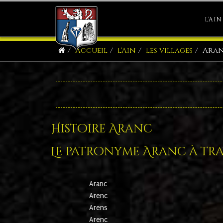
L'AIN
Accueil
L'Ain
Les villages
Ara
Histoire Aranc
Le patronyme Aranc à trav
Aranc
Arenc
Arens
Arenc