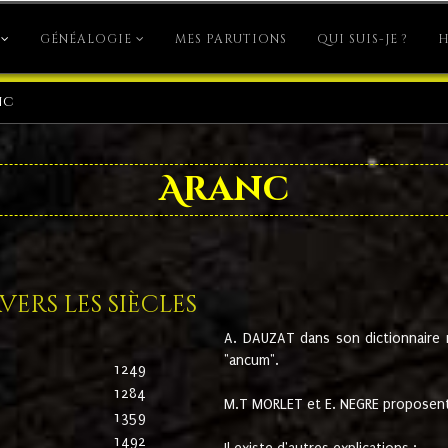
GÉNÉALOGIE
MES PARUTIONS
QUI SUIS-JE ?
H
nc
Aranc
ers les siècles
A. DAUZAT dans son dictionnaire n'
"ancum".
1249
1284
M.T MORLET et E. NEGRE proposent
1359
1492