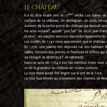
Le château
ème
Il a dû être établi vers le 12
siècle. Les ruines s
surface de ce château. On distinguait, en 2005 lorsque
sommet de la petite porte du château qui donnait accès
6
Par acte notarié
, appelé "prix fait" de 1626 Jean Fra
la sime
". les maçons devront reprendre également les m
Les scellés de 1741 nous apprennent que le château à 
En 1776, une plainte est déposée car des habitant d
tailles, ferrures des portes et fenêtres et effets qui
de l'émigré de MONTILLET de GRENAUD.
Dans un acte de 1784 il est fait mention d'une tour co
vu de la grandeur du château en toutes justices.
La tour Nord aurait été érigée sur le pré de la Tour.
La tour Sud élevée au croisement des chemins de Rés