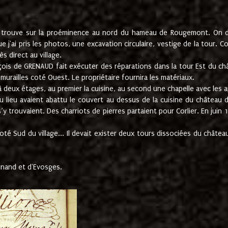
e trouve sur la proéminence au nord du hameau de Rougemont. On dev
 j'ai pris les photos, une excavation circulaire, vestige de la tour. 
 direct au village.
nçois de GRENAUD fait exécuter des réparations dans la tour Est du ch
urailles coté Ouest. Le propriétaire fournira les matériaux.
deux étages, au premier la cuisine, au second une chapelle avec les a
u lieu avaient abattu le couvert au dessus de la cuisine du château 
 s’y trouvaient. Des charriots de pierres partaient pour Corlier. En 
té Sud du village... Il devait exister deux tours dissociées du château,
inand et d'Evosges.