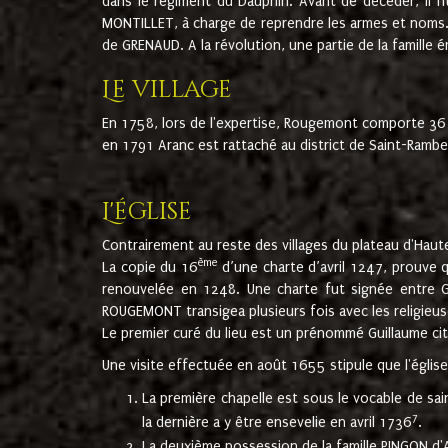
dans le régiment du Dauphin. Avant de décéder, il fi
MONTILLET, à charge de reprendre les armes et noms. I
de GRENAUD. A la révolution, une partie de la famille 
Le village
En 1758, lors de l'expertise, Rougemont comporte 36
en 1791 Aranc est rattaché au district de Saint-Ram
L'église
Contrairement au reste des villages du plateau d'Haute
ème
La copie du 16
d’une charte d’avril 1247, prouve 
renouvelée en 1248. Une charte fut signée entre G
ROUGEMONT transigea plusieurs fois avec les religieuse
Le premier curé du lieu est un prénommé Guillaume ci
Une visite effectuée en août 1655 stipule que l'églis
La première chapelle est sous le vocable de s
7
la dernière a y être ensevelie en avril 1736
.
La deuxième possession de la famille PINGON d'A