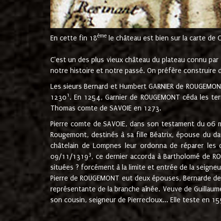
ème
En cette fin 18
le château est bien sur la carte de 
C'est un des plus vieux château du plateau connu par l
notre histoire et notre passé. On préfère construire d
Les sieurs Bernard et Humbert GARNIER de ROUGEMONT 
1
1230
. En 1254, Garnier de ROUGEMONT céda les terr
Thomas comte de SAVOIE en 1273.
Pierre comte de SAVOIE, dans son testament du 06 mai
Rougemont, destinés à sa fille Béatrix, épouse du 
châtelain de Lompnes leur ordonna de réparer les 
3
09/11/1319
, ce dernier accorda à Bartholomé de RO
situées ? forcément à la limite et entrée de la seigneu
Pierre de ROUGEMONT eut deux épouses, Bernarde de MO
représentante de la branche aînée. Veuve de Guilla
son cousin, seigneur de Pierrecloux... Elle teste en 