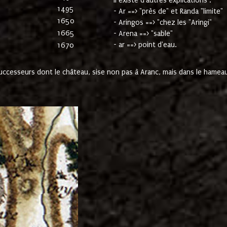
Il existe d'autres explications :
1495
- Ar ==> "près de" et Randa "limite"
1650
- Aringos ==> "chez les "Aringi"
1665
- Arena ==> "sable"
- ar ==> point d'eau.
1670
cesseurs dont le château, sise non pas à Aranc, mais dans le hameau 