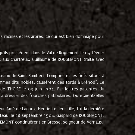
les racines et les arbres, ce qui est bien dommage pour
'ils possèdent dans le Val de Rogemont le 05 février
es aux chartreux. Guillaume de ROUGEMONT traite avec
teaux de Saint Rambert, Lompnes et les fiefs situés à
2
mmes dits nobles, causèrent des tords à Brénod
. Le
de THOIRE le 03 juin 1304. Par lettres patentes du
 dresser des fourches patibulaires. Où étaient-elles
Amé de Lacoux. Henriette, leur fille, fut la dernière
hâteau, le 28 septembre 1508, Gaspard de ROUGEMONT,
ROUGEMONT continuèrent en Bresse, seigneur de Vernaux.