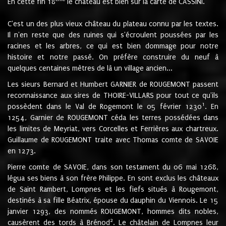
En cette fin 18
le château est bien sur la carte de CASSINI.
C'est un des plus vieux château du plateau connu par les textes.
Il n'en reste que des ruines qui s'écroulent poussées par les
racines et les arbres, ce qui est bien dommage pour notre
histoire et notre passé. On préfère construire du neuf à
quelques centaines mètres de là un village ancien...
Les sieurs Bernard et Humbert GARNIER de ROUGEMONT passent
reconnaissance aux sires de THOIRE-VILLARS pour tout ce qu'ils
1
possèdent dans le Val de Rogemont le 05 février 1230
. En
1254, Garnier de ROUGEMONT céda les terres possédées dans
les limites de Meyriat, vers Corcelles et Ferrières aux chartreux.
Guillaume de ROUGEMONT traite avec Thomas comte de SAVOIE
en 1273.
Pierre comte de SAVOIE, dans son testament du 06 mai 1268,
légua ses biens à son frère Philippe. En sont exclus les châteaux
de Saint Rambert, Lompnes et les fiefs situés à Rougemont,
destinés à sa fille Béatrix, épouse du dauphin du Viennois. Le 15
janvier 1293, des nommés ROUGEMONT, hommes dits nobles,
2
causèrent des tords à Brénod
. Le châtelain de Lompnes leur