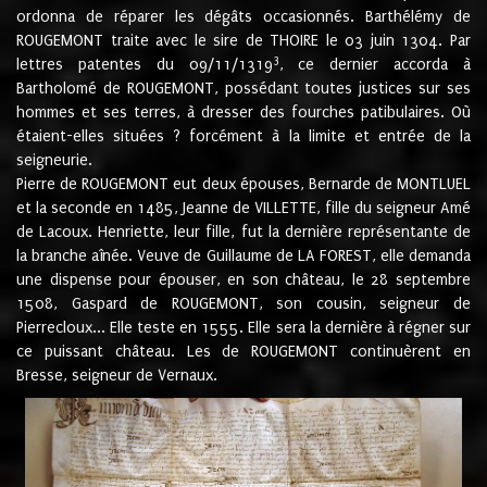
ordonna de réparer les dégâts occasionnés. Barthélémy de
ROUGEMONT traite avec le sire de THOIRE le 03 juin 1304. Par
3
lettres patentes du 09/11/1319
, ce dernier accorda à
Bartholomé de ROUGEMONT, possédant toutes justices sur ses
hommes et ses terres, à dresser des fourches patibulaires. Où
étaient-elles situées ? forcément à la limite et entrée de la
seigneurie.
Pierre de ROUGEMONT eut deux épouses, Bernarde de MONTLUEL
et la seconde en 1485, Jeanne de VILLETTE, fille du seigneur Amé
de Lacoux. Henriette, leur fille, fut la dernière représentante de
la branche aînée. Veuve de Guillaume de LA FOREST, elle demanda
une dispense pour épouser, en son château, le 28 septembre
1508, Gaspard de ROUGEMONT, son cousin, seigneur de
Pierrecloux... Elle teste en 1555. Elle sera la dernière à régner sur
ce puissant château. Les de ROUGEMONT continuèrent en
Bresse, seigneur de Vernaux.