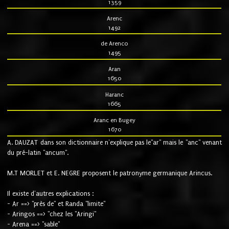
1359
Arenc
1492
de Arenco
1495
Aran
1650
Haranc
1665
Aranc en Bugey
1670
A. DAUZAT dans son dictionnaire n'explique pas le"ar" mais le "anc" venant
du pré-latin "ancum".
M.T MORLET et E. NEGRE proposent le patronyme germanique Arincus.
Il existe d'autres explications :
- Ar ==> "près de" et Randa "limite"
- Aringos ==> "chez les "Aringi"
- Arena ==> "sable"