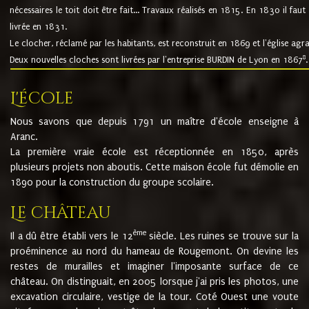
nécessaires le toit doit être fait... Travaux réalisés en 1815. En 1830 il faut
livrée en 1831.
Le clocher, réclamé par les habitants, est reconstruit en 1869 et l'église agr
8
Deux nouvelles cloches sont livrées par l'entreprise BURDIN de Lyon en 1867
.
L'école
Nous savons que depuis 1791 un maître d'école enseigne à
Aranc.
La première vraie école est réceptionnée en 1850, après
plusieurs projets non aboutis. Cette maison école fut démolie en
1890 pour la construction du groupe scolaire.
Le château
ème
Il a dû être établi vers le 12
siècle. Les ruines se trouve sur la
proéminence au nord du hameau de Rougemont. On devine les
restes de murailles et imaginer l'imposante surface de ce
château. On distinguait, en 2005 lorsque j'ai pris les photos, une
excavation circulaire, vestige de la tour. Coté Ouest une voute