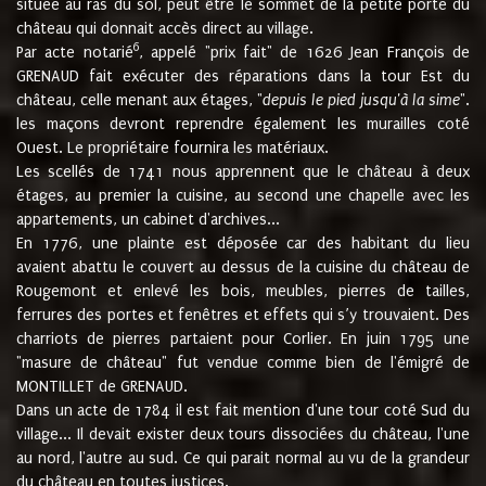
située au ras du sol, peut être le sommet de la petite porte du
château qui donnait accès direct au village.
6
Par acte notarié
, appelé "prix fait" de 1626 Jean François de
GRENAUD fait exécuter des réparations dans la tour Est du
château, celle menant aux étages, "
depuis le pied jusqu'à la sime
".
les maçons devront reprendre également les murailles coté
Ouest. Le propriétaire fournira les matériaux.
Les scellés de 1741 nous apprennent que le château à deux
étages, au premier la cuisine, au second une chapelle avec les
appartements, un cabinet d'archives...
En 1776, une plainte est déposée car des habitant du lieu
avaient abattu le couvert au dessus de la cuisine du château de
Rougemont et enlevé les bois, meubles, pierres de tailles,
ferrures des portes et fenêtres et effets qui s’y trouvaient. Des
charriots de pierres partaient pour Corlier. En juin 1795 une
"masure de château" fut vendue comme bien de l'émigré de
MONTILLET de GRENAUD.
Dans un acte de 1784 il est fait mention d'une tour coté Sud du
village... Il devait exister deux tours dissociées du château, l'une
au nord, l'autre au sud. Ce qui parait normal au vu de la grandeur
du château en toutes justices.