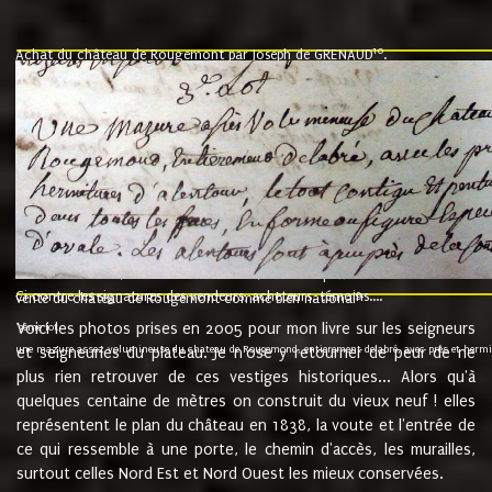
10
Achat du château de Rougemont par Joseph de GRENAUD
.
"l'an mil six cent soixante treze le ving neuvième jour du mois de novemb
nommé fut présent Messire Claude Guillaume de Moyriat chevalier baron de 
vend, purement simplement et irrevocablement a monseigneur monsieur Jose
et chavannes conseiller du roy au parlement de Bourgogne, present et accept
que le dit seigneur Baron de la Vellière a sur ses hommes, indivisables et fi
de la Velliere tout ainsi et comme le dit seigneur Baron et ses hauteurs e
présent......"
suivent les rentes, donation des terriers, etc... au prix de 880 livre louis d'or
Ci contre les signatures des vendeurs, acheteurs, témoins....
9.
vente du château de Rougemont comme bien national
Voici les photos prises en 2005 pour mon livre sur les seigneurs
"3ème lot
une mazure assez volumineuse du chateau de Rougemond, entierement delabré, avec près et hermitur
et seigneuries du plateau. Je n'ose y retourner de peur de ne
plus rien retrouver de ces vestiges historiques... Alors qu'à
quelques centaine de mètres on construit du vieux neuf ! elles
représentent le plan du château en 1838, la voute et l'entrée de
ce qui ressemble à une porte, le chemin d'accès, les murailles,
surtout celles Nord Est et Nord Ouest les mieux conservées.