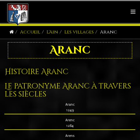
Accueil
L'Ain
Les villages
Aranc
Aranc
Histoire Aranc
Le patronyme Aranc à travers
les siècles
Aranc
1249
Arenc
1284
Arens