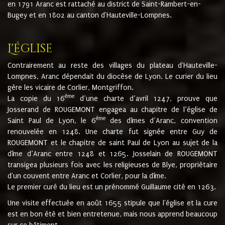
en 1791 Aranc est rattaché au district de Saint-Rambert-en-
Bugey et en 1802 au canton d'Hauteville-Lompnes.
L'église
Contrairement au reste des villages du plateau d'Hauteville-
Lompnes, Aranc dépendait du diocèse de Lyon. Le curier du lieu
gère les vicaire de Corlier, Montgriffon.
ème
La copie du 16
d’une charte d’avril 1247, prouve que
Josserand de ROUGEMONT engagea au chapitre de l’église de
ème
Saint Paul de Lyon, le 6
des dîmes d’Aranc, convention
renouvelée en 1248. Une charte fut signée entre Guy de
ROUGEMONT et le chapitre de saint Paul de Lyon au sujet de la
dîme d’Aranc entre 1248 et 1265. Josselain de ROUGEMONT
transigea plusieurs fois avec les religieuses de Blye, propriétaire
d'un couvent entre Aranc et Corlier, pour la dîme.
Le premier curé du lieu est un prénommé Guillaume cité en 1263.
Une visite effectuée en août 1655 stipule que l'église et la cure
est en bon été et bien entretenue, mais nous apprend beaucoup