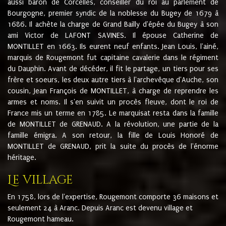
aussi baron de Corcelles, conseiller du roi au parlement de
Bourgogne, premier syndic de la noblesse du Bugey de 1679 à
1686. Il achète la charge de Grand Bailly d'épée du Bugey à son
ami Victor de LAFONT SAVINES. Il épouse Catherine de
MONTILLET en 1663. Ils eurent neuf enfants. Jean Louis, l'ainé,
marquis de Rougemont fut capitaine cavalerie dans le régiment
du Dauphin. Avant de décéder, il fit le partage, un tiers pour ses
frère et soeurs, les deux autre tiers à l'archevêque d'Auche, son
cousin, Jean François de MONTILLET, à charge de reprendre les
armes et noms. Il s'en suivit un procès fleuve, dont le roi de
France mis un terme en 1785. Le marquisat resta dans la famille
de MONTILLET de GRENAUD. A la révolution, une partie de la
famille émigra. A son retour, la fille de Louis Honoré de
MONTILLET de GRENAUD, prit la suite du procès de l'énorme
héritage.
Le village
En 1758, lors de l'expertise, Rougemont comporte 36 maisons et
seulement 24 à Aranc. Depuis Aranc est devenu village et
Rougemont hameau.