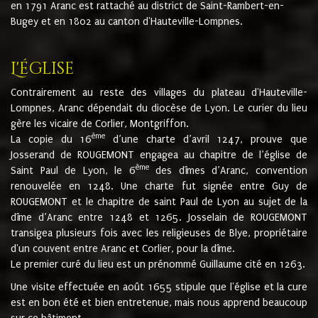
en 1791 Aranc est rattaché au district de Saint-Rambert-en-
Bugey et en 1802 au canton d'Hauteville-Lompnes.
L'église
Contrairement au reste des villages du plateau d'Hauteville-
Lompnes, Aranc dépendait du diocèse de Lyon. Le curier du lieu
gère les vicaire de Corlier, Montgriffon.
ème
La copie du 16
d’une charte d’avril 1247, prouve que
Josserand de ROUGEMONT engagea au chapitre de l’église de
ème
Saint Paul de Lyon, le 6
des dîmes d’Aranc, convention
renouvelée en 1248. Une charte fut signée entre Guy de
ROUGEMONT et le chapitre de saint Paul de Lyon au sujet de la
dîme d’Aranc entre 1248 et 1265. Josselain de ROUGEMONT
transigea plusieurs fois avec les religieuses de Blye, propriétaire
d'un couvent entre Aranc et Corlier, pour la dîme.
Le premier curé du lieu est un prénommé Guillaume cité en 1263.
Une visite effectuée en août 1655 stipule que l'église et la cure
est en bon été et bien entretenue, mais nous apprend beaucoup