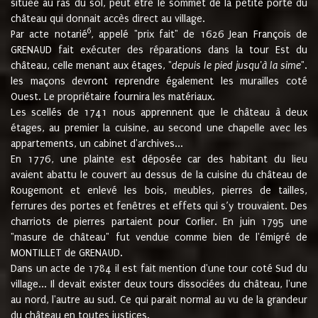
située au ras du sol, peut être le sommet de la petite porte du
château qui donnait accès direct au village.
6
Par acte notarié
, appelé "prix fait" de 1626 Jean François de
GRENAUD fait exécuter des réparations dans la tour Est du
château, celle menant aux étages, "
depuis le pied jusqu'à la sime
".
les maçons devront reprendre également les murailles coté
Ouest. Le propriétaire fournira les matériaux.
Les scellés de 1741 nous apprennent que le château à deux
étages, au premier la cuisine, au second une chapelle avec les
appartements, un cabinet d'archives...
En 1776, une plainte est déposée car des habitant du lieu
avaient abattu le couvert au dessus de la cuisine du château de
Rougemont et enlevé les bois, meubles, pierres de tailles,
ferrures des portes et fenêtres et effets qui s’y trouvaient. Des
charriots de pierres partaient pour Corlier. En juin 1795 une
"masure de château" fut vendue comme bien de l'émigré de
MONTILLET de GRENAUD.
Dans un acte de 1784 il est fait mention d'une tour coté Sud du
village... Il devait exister deux tours dissociées du château, l'une
au nord, l'autre au sud. Ce qui parait normal au vu de la grandeur
du château en toutes justices.