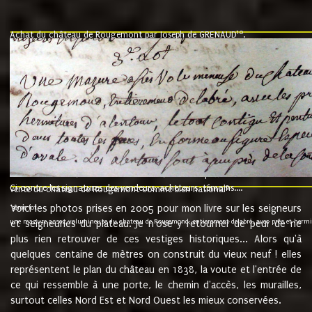
10
Achat du château de Rougemont par Joseph de GRENAUD
.
"l'an mil six cent soixante treze le ving neuvième jour du mois de novemb
nommé fut présent Messire Claude Guillaume de Moyriat chevalier baron de 
vend, purement simplement et irrevocablement a monseigneur monsieur Jose
et chavannes conseiller du roy au parlement de Bourgogne, present et accept
que le dit seigneur Baron de la Vellière a sur ses hommes, indivisables et fi
de la Velliere tout ainsi et comme le dit seigneur Baron et ses hauteurs e
présent......"
suivent les rentes, donation des terriers, etc... au prix de 880 livre louis d'or
Ci contre les signatures des vendeurs, acheteurs, témoins....
9.
vente du château de Rougemont comme bien national
Voici les photos prises en 2005 pour mon livre sur les seigneurs
"3ème lot
une mazure assez volumineuse du chateau de Rougemond, entierement delabré, avec près et hermitur
et seigneuries du plateau. Je n'ose y retourner de peur de ne
plus rien retrouver de ces vestiges historiques... Alors qu'à
quelques centaine de mètres on construit du vieux neuf ! elles
représentent le plan du château en 1838, la voute et l'entrée de
ce qui ressemble à une porte, le chemin d'accès, les murailles,
surtout celles Nord Est et Nord Ouest les mieux conservées.