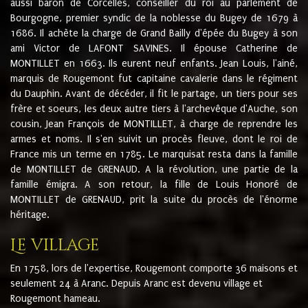
aussi baron de Corcelles, conseiller du roi au parlement de
Bourgogne, premier syndic de la noblesse du Bugey de 1679 à
1686. Il achète la charge de Grand Bailly d'épée du Bugey à son
ami Victor de LAFONT SAVINES. Il épouse Catherine de
MONTILLET en 1663. Ils eurent neuf enfants. Jean Louis, l'ainé,
marquis de Rougemont fut capitaine cavalerie dans le régiment
du Dauphin. Avant de décéder, il fit le partage, un tiers pour ses
frère et soeurs, les deux autre tiers à l'archevêque d'Auche, son
cousin, Jean François de MONTILLET, à charge de reprendre les
armes et noms. Il s'en suivit un procès fleuve, dont le roi de
France mis un terme en 1785. Le marquisat resta dans la famille
de MONTILLET de GRENAUD. A la révolution, une partie de la
famille émigra. A son retour, la fille de Louis Honoré de
MONTILLET de GRENAUD, prit la suite du procès de l'énorme
héritage.
Le village
En 1758, lors de l'expertise, Rougemont comporte 36 maisons et
seulement 24 à Aranc. Depuis Aranc est devenu village et
Rougemont hameau.