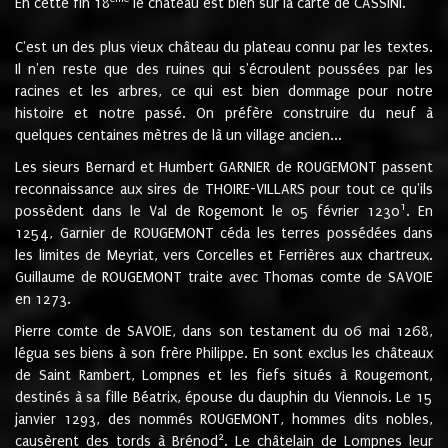
En cette fin 18
le château est bien sur la carte de CASSINI.
C'est un des plus vieux château du plateau connu par les textes.
Il n'en reste que des ruines qui s'écroulent poussées par les
racines et les arbres, ce qui est bien dommage pour notre
histoire et notre passé. On préfère construire du neuf à
quelques centaines mètres de là un village ancien...
Les sieurs Bernard et Humbert GARNIER de ROUGEMONT passent
reconnaissance aux sires de THOIRE-VILLARS pour tout ce qu'ils
1
possèdent dans le Val de Rogemont le 05 février 1230
. En
1254, Garnier de ROUGEMONT céda les terres possédées dans
les limites de Meyriat, vers Corcelles et Ferrières aux chartreux.
Guillaume de ROUGEMONT traite avec Thomas comte de SAVOIE
en 1273.
Pierre comte de SAVOIE, dans son testament du 06 mai 1268,
légua ses biens à son frère Philippe. En sont exclus les châteaux
de Saint Rambert, Lompnes et les fiefs situés à Rougemont,
destinés à sa fille Béatrix, épouse du dauphin du Viennois. Le 15
janvier 1293, des nommés ROUGEMONT, hommes dits nobles,
2
causèrent des tords à Brénod
. Le châtelain de Lompnes leur