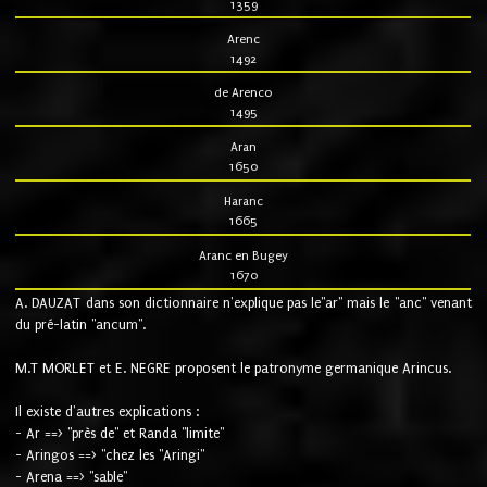
1359
Arenc
1492
de Arenco
1495
Aran
1650
Haranc
1665
Aranc en Bugey
1670
A. DAUZAT dans son dictionnaire n'explique pas le"ar" mais le "anc" venant
du pré-latin "ancum".
M.T MORLET et E. NEGRE proposent le patronyme germanique Arincus.
Il existe d'autres explications :
- Ar ==> "près de" et Randa "limite"
- Aringos ==> "chez les "Aringi"
- Arena ==> "sable"