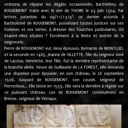
ordonna de réparer les dégâts occasionnés. Barthélémy de
ROUGEMONT traite avec le sire de THOIRE le 03 juin 1304. Par
3
lettres patentes du 09/11/1319
, ce dernier accorda à
Bartholomé de ROUGEMONT, possédant toutes justices sur ses
hommes et ses terres, à dresser des fourches patibulaires. Où
étaient-elles situées ? forcément à la limite et entrée de la
seigneurie.
Pierre de ROUGEMONT eut deux épouses, Bernarde de MONTLUEL
et la seconde en 1485, Jeanne de VILLETTE, fille du seigneur Amé
de Lacoux. Henriette, leur fille, fut la dernière représentante de
la branche aînée. Veuve de Guillaume de LA FOREST, elle demanda
une dispense pour épouser, en son château, le 28 septembre
1508, Gaspard de ROUGEMONT, son cousin, seigneur de
Pierrecloux... Elle teste en 1555. Elle sera la dernière à régner sur
ce puissant château. Les de ROUGEMONT continuèrent en
Bresse, seigneur de Vernaux.