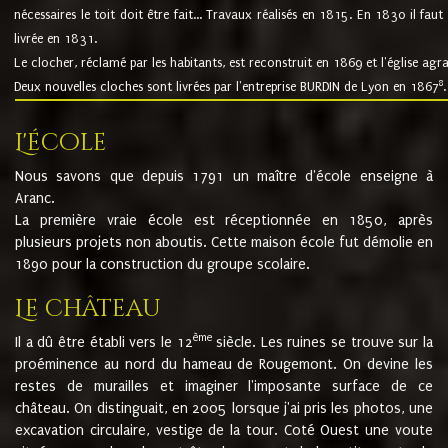
nécessaires le toit doit être fait... Travaux réalisés en 1815. En 1830 il faut
livrée en 1831.
Le clocher, réclamé par les habitants, est reconstruit en 1869 et l'église agr
8
Deux nouvelles cloches sont livrées par l'entreprise BURDIN de Lyon en 1867
.
L'école
Nous savons que depuis 1791 un maître d'école enseigne à
Aranc.
La première vraie école est réceptionnée en 1850, après
plusieurs projets non aboutis. Cette maison école fut démolie en
1890 pour la construction du groupe scolaire.
Le château
ème
Il a dû être établi vers le 12
siècle. Les ruines se trouve sur la
proéminence au nord du hameau de Rougemont. On devine les
restes de murailles et imaginer l'imposante surface de ce
château. On distinguait, en 2005 lorsque j'ai pris les photos, une
excavation circulaire, vestige de la tour. Coté Ouest une voute