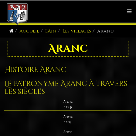
Accueil
L'Ain
Les villages
Aranc
Aranc
Histoire Aranc
Le patronyme Aranc à travers
les siècles
Aranc
1249
Arenc
1284
Arens