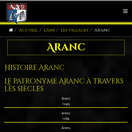
Accueil
L'Ain
Les villages
Aranc
Aranc
Histoire Aranc
Le patronyme Aranc à travers
les siècles
Aranc
1249
Arenc
1284
Arens