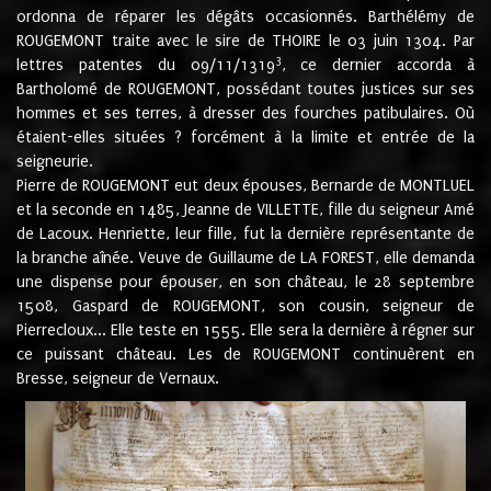
ordonna de réparer les dégâts occasionnés. Barthélémy de
ROUGEMONT traite avec le sire de THOIRE le 03 juin 1304. Par
3
lettres patentes du 09/11/1319
, ce dernier accorda à
Bartholomé de ROUGEMONT, possédant toutes justices sur ses
hommes et ses terres, à dresser des fourches patibulaires. Où
étaient-elles situées ? forcément à la limite et entrée de la
seigneurie.
Pierre de ROUGEMONT eut deux épouses, Bernarde de MONTLUEL
et la seconde en 1485, Jeanne de VILLETTE, fille du seigneur Amé
de Lacoux. Henriette, leur fille, fut la dernière représentante de
la branche aînée. Veuve de Guillaume de LA FOREST, elle demanda
une dispense pour épouser, en son château, le 28 septembre
1508, Gaspard de ROUGEMONT, son cousin, seigneur de
Pierrecloux... Elle teste en 1555. Elle sera la dernière à régner sur
ce puissant château. Les de ROUGEMONT continuèrent en
Bresse, seigneur de Vernaux.