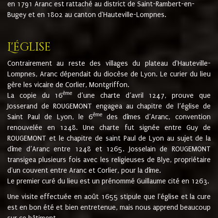
en 1791 Aranc est rattaché au district de Saint-Rambert-en-
Bugey et en 1802 au canton d'Hauteville-Lompnes.
L'église
Contrairement au reste des villages du plateau d'Hauteville-
Lompnes, Aranc dépendait du diocèse de Lyon. Le curier du lieu
gère les vicaire de Corlier, Montgriffon.
ème
La copie du 16
d’une charte d’avril 1247, prouve que
Josserand de ROUGEMONT engagea au chapitre de l’église de
ème
Saint Paul de Lyon, le 6
des dîmes d’Aranc, convention
renouvelée en 1248. Une charte fut signée entre Guy de
ROUGEMONT et le chapitre de saint Paul de Lyon au sujet de la
dîme d’Aranc entre 1248 et 1265. Josselain de ROUGEMONT
transigea plusieurs fois avec les religieuses de Blye, propriétaire
d'un couvent entre Aranc et Corlier, pour la dîme.
Le premier curé du lieu est un prénommé Guillaume cité en 1263.
Une visite effectuée en août 1655 stipule que l'église et la cure
est en bon été et bien entretenue, mais nous apprend beaucoup