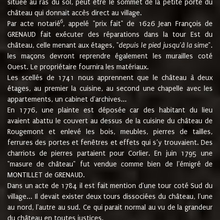
située au ras du sol, peut être le sommet de la petite porte du
château qui donnait accès direct au village.
6
Par acte notarié
, appelé "prix fait" de 1626 Jean François de
GRENAUD fait exécuter des réparations dans la tour Est du
château, celle menant aux étages, "
depuis le pied jusqu'à la sime
".
les maçons devront reprendre également les murailles coté
Ouest. Le propriétaire fournira les matériaux.
Les scellés de 1741 nous apprennent que le château à deux
étages, au premier la cuisine, au second une chapelle avec les
appartements, un cabinet d'archives...
En 1776, une plainte est déposée car des habitant du lieu
avaient abattu le couvert au dessus de la cuisine du château de
Rougemont et enlevé les bois, meubles, pierres de tailles,
ferrures des portes et fenêtres et effets qui s’y trouvaient. Des
charriots de pierres partaient pour Corlier. En juin 1795 une
"masure de château" fut vendue comme bien de l'émigré de
MONTILLET de GRENAUD.
Dans un acte de 1784 il est fait mention d'une tour coté Sud du
village... Il devait exister deux tours dissociées du château, l'une
au nord, l'autre au sud. Ce qui parait normal au vu de la grandeur
du château en toutes justices.