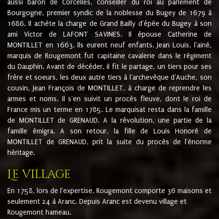
aussi baron de Corcelles, conseiller du roi au parlement de
Bourgogne, premier syndic de la noblesse du Bugey de 1679 à
1686. Il achète la charge de Grand Bailly d'épée du Bugey à son
ami Victor de LAFONT SAVINES. Il épouse Catherine de
MONTILLET en 1663. Ils eurent neuf enfants. Jean Louis, l'ainé,
marquis de Rougemont fut capitaine cavalerie dans le régiment
du Dauphin. Avant de décéder, il fit le partage, un tiers pour ses
frère et soeurs, les deux autre tiers à l'archevêque d'Auche, son
cousin, Jean François de MONTILLET, à charge de reprendre les
armes et noms. Il s'en suivit un procès fleuve, dont le roi de
France mis un terme en 1785. Le marquisat resta dans la famille
de MONTILLET de GRENAUD. A la révolution, une partie de la
famille émigra. A son retour, la fille de Louis Honoré de
MONTILLET de GRENAUD, prit la suite du procès de l'énorme
héritage.
Le village
En 1758, lors de l'expertise, Rougemont comporte 36 maisons et
seulement 24 à Aranc. Depuis Aranc est devenu village et
Rougemont hameau.