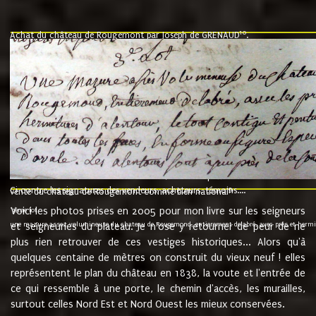
10
Achat du château de Rougemont par Joseph de GRENAUD
.
"l'an mil six cent soixante treze le ving neuvième jour du mois de novemb
nommé fut présent Messire Claude Guillaume de Moyriat chevalier baron de 
vend, purement simplement et irrevocablement a monseigneur monsieur Jose
et chavannes conseiller du roy au parlement de Bourgogne, present et accept
que le dit seigneur Baron de la Vellière a sur ses hommes, indivisables et fi
de la Velliere tout ainsi et comme le dit seigneur Baron et ses hauteurs e
présent......"
suivent les rentes, donation des terriers, etc... au prix de 880 livre louis d'or
Ci contre les signatures des vendeurs, acheteurs, témoins....
9.
vente du château de Rougemont comme bien national
Voici les photos prises en 2005 pour mon livre sur les seigneurs
"3ème lot
une mazure assez volumineuse du chateau de Rougemond, entierement delabré, avec près et hermitur
et seigneuries du plateau. Je n'ose y retourner de peur de ne
plus rien retrouver de ces vestiges historiques... Alors qu'à
quelques centaine de mètres on construit du vieux neuf ! elles
représentent le plan du château en 1838, la voute et l'entrée de
ce qui ressemble à une porte, le chemin d'accès, les murailles,
surtout celles Nord Est et Nord Ouest les mieux conservées.