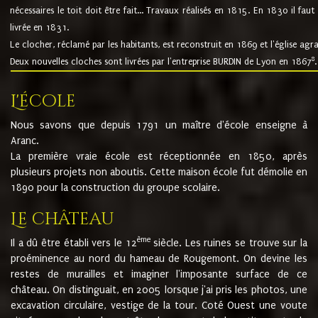
nécessaires le toit doit être fait... Travaux réalisés en 1815. En 1830 il faut
livrée en 1831.
Le clocher, réclamé par les habitants, est reconstruit en 1869 et l'église agr
8
Deux nouvelles cloches sont livrées par l'entreprise BURDIN de Lyon en 1867
.
L'école
Nous savons que depuis 1791 un maître d'école enseigne à
Aranc.
La première vraie école est réceptionnée en 1850, après
plusieurs projets non aboutis. Cette maison école fut démolie en
1890 pour la construction du groupe scolaire.
Le château
ème
Il a dû être établi vers le 12
siècle. Les ruines se trouve sur la
proéminence au nord du hameau de Rougemont. On devine les
restes de murailles et imaginer l'imposante surface de ce
château. On distinguait, en 2005 lorsque j'ai pris les photos, une
excavation circulaire, vestige de la tour. Coté Ouest une voute