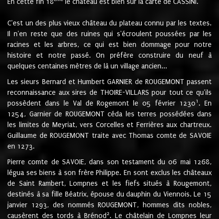
En cette fin 18
le château est bien sur la carte de CASSINI.
C'est un des plus vieux château du plateau connu par les textes.
Il n'en reste que des ruines qui s'écroulent poussées par les
racines et les arbres, ce qui est bien dommage pour notre
histoire et notre passé. On préfère construire du neuf à
quelques centaines mètres de là un village ancien...
Les sieurs Bernard et Humbert GARNIER de ROUGEMONT passent
reconnaissance aux sires de THOIRE-VILLARS pour tout ce qu'ils
1
possèdent dans le Val de Rogemont le 05 février 1230
. En
1254, Garnier de ROUGEMONT céda les terres possédées dans
les limites de Meyriat, vers Corcelles et Ferrières aux chartreux.
Guillaume de ROUGEMONT traite avec Thomas comte de SAVOIE
en 1273.
Pierre comte de SAVOIE, dans son testament du 06 mai 1268,
légua ses biens à son frère Philippe. En sont exclus les châteaux
de Saint Rambert, Lompnes et les fiefs situés à Rougemont,
destinés à sa fille Béatrix, épouse du dauphin du Viennois. Le 15
janvier 1293, des nommés ROUGEMONT, hommes dits nobles,
2
causèrent des tords à Brénod
. Le châtelain de Lompnes leur