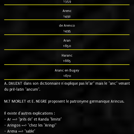
1359
Arenc
1492
de Arenco
1495
Aran
1650
Haranc
1665
Aranc en Bugey
1670
A. DAUZAT dans son dictionnaire n'explique pas le"ar" mais le "anc" venant
du pré-latin "ancum".
M.T MORLET et E. NEGRE proposent le patronyme germanique Arincus.
Il existe d'autres explications :
- Ar ==> "près de" et Randa "limite"
- Aringos ==> "chez les "Aringi"
- Arena ==> "sable"