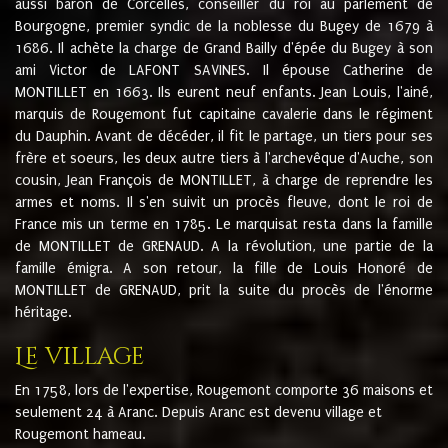
aussi baron de Corcelles, conseiller du roi au parlement de
Bourgogne, premier syndic de la noblesse du Bugey de 1679 à
1686. Il achète la charge de Grand Bailly d'épée du Bugey à son
ami Victor de LAFONT SAVINES. Il épouse Catherine de
MONTILLET en 1663. Ils eurent neuf enfants. Jean Louis, l'ainé,
marquis de Rougemont fut capitaine cavalerie dans le régiment
du Dauphin. Avant de décéder, il fit le partage, un tiers pour ses
frère et soeurs, les deux autre tiers à l'archevêque d'Auche, son
cousin, Jean François de MONTILLET, à charge de reprendre les
armes et noms. Il s'en suivit un procès fleuve, dont le roi de
France mis un terme en 1785. Le marquisat resta dans la famille
de MONTILLET de GRENAUD. A la révolution, une partie de la
famille émigra. A son retour, la fille de Louis Honoré de
MONTILLET de GRENAUD, prit la suite du procès de l'énorme
héritage.
Le village
En 1758, lors de l'expertise, Rougemont comporte 36 maisons et
seulement 24 à Aranc. Depuis Aranc est devenu village et
Rougemont hameau.