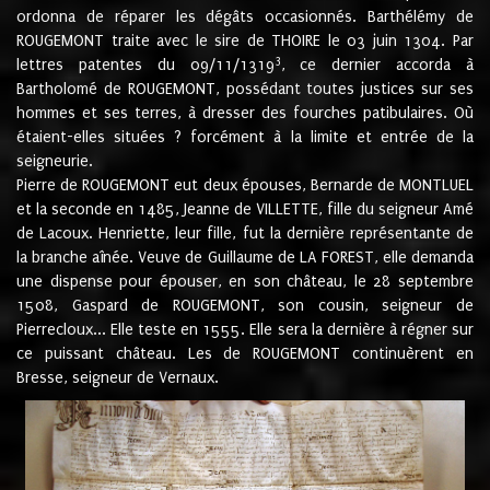
ordonna de réparer les dégâts occasionnés. Barthélémy de
ROUGEMONT traite avec le sire de THOIRE le 03 juin 1304. Par
3
lettres patentes du 09/11/1319
, ce dernier accorda à
Bartholomé de ROUGEMONT, possédant toutes justices sur ses
hommes et ses terres, à dresser des fourches patibulaires. Où
étaient-elles situées ? forcément à la limite et entrée de la
seigneurie.
Pierre de ROUGEMONT eut deux épouses, Bernarde de MONTLUEL
et la seconde en 1485, Jeanne de VILLETTE, fille du seigneur Amé
de Lacoux. Henriette, leur fille, fut la dernière représentante de
la branche aînée. Veuve de Guillaume de LA FOREST, elle demanda
une dispense pour épouser, en son château, le 28 septembre
1508, Gaspard de ROUGEMONT, son cousin, seigneur de
Pierrecloux... Elle teste en 1555. Elle sera la dernière à régner sur
ce puissant château. Les de ROUGEMONT continuèrent en
Bresse, seigneur de Vernaux.