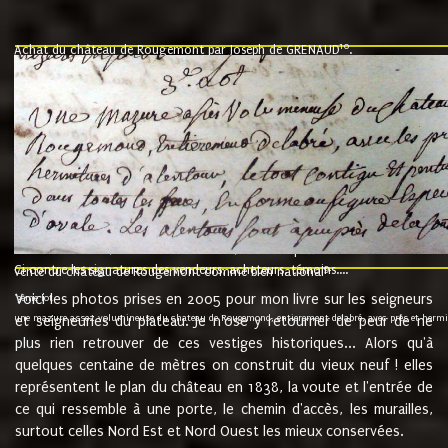
10
Achat du château de Rougemont par Joseph de GRENAUD
.
"l'an mil six cent soixante treze le ving neuvième jour du mois de novemb
nommé fut présent Messire Claude Guillaume de Moyriat chevalier baron de 
vend, purement simplement et irrevocablement a monseigneur monsieur Jose
et chavannes conseiller du roy au parlement de Bourgogne, present et accept
que le dit seigneur Baron de la Vellière a sur ses hommes, indivisables et fi
de la Velliere tout ainsi et comme le dit seigneur Baron et ses hauteurs e
présent......"
suivent les rentes, donation des terriers, etc... au prix de 880 livre louis d'or
Ci contre les signatures des vendeurs, acheteurs, témoins....
9.
vente du château de Rougemont comme bien national
Voici les photos prises en 2005 pour mon livre sur les seigneurs
"3ème lot
une mazure assez volumineuse du chateau de Rougemond, entierement delabré, avec près et hermitur
et seigneuries du plateau. Je n'ose y retourner de peur de ne
plus rien retrouver de ces vestiges historiques... Alors qu'à
quelques centaine de mètres on construit du vieux neuf ! elles
représentent le plan du château en 1838, la voute et l'entrée de
ce qui ressemble à une porte, le chemin d'accès, les murailles,
surtout celles Nord Est et Nord Ouest les mieux conservées.