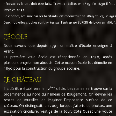
nécessaires le toit doit être fait... Travaux réalisés en 1815. En 1830 il faut
livrée en 1831.
Le clocher, réclamé par les habitants, est reconstruit en 1869 et l'église agr
8
Deux nouvelles cloches sont livrées par l'entreprise BURDIN de Lyon en 1867
.
L'école
Nous savons que depuis 1791 un maître d'école enseigne à
Aranc.
La première vraie école est réceptionnée en 1850, après
plusieurs projets non aboutis. Cette maison école fut démolie en
1890 pour la construction du groupe scolaire.
Le château
ème
Il a dû être établi vers le 12
siècle. Les ruines se trouve sur la
proéminence au nord du hameau de Rougemont. On devine les
restes de murailles et imaginer l'imposante surface de ce
château. On distinguait, en 2005 lorsque j'ai pris les photos, une
excavation circulaire, vestige de la tour. Coté Ouest une voute