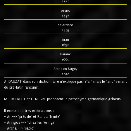
1359
Arenc
1492
de Arenco
1495
Aran
1650
Haranc
1665
Aranc en Bugey
1670
A. DAUZAT dans son dictionnaire n'explique pas le"ar" mais le "anc" venant
du pré-latin "ancum".
M.T MORLET et E. NEGRE proposent le patronyme germanique Arincus.
Il existe d'autres explications :
- Ar ==> "près de" et Randa "limite"
- Aringos ==> "chez les "Aringi"
- Arena ==> "sable"