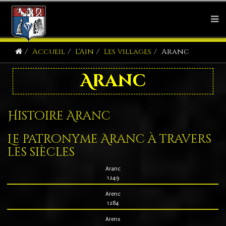
Accueil
L'Ain
Les villages
Aranc
Aranc
Histoire Aranc
Le patronyme Aranc à travers
les siècles
Aranc
1249
Arenc
1284
Arens