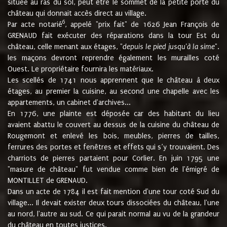
située au ras du sol, peut être le sommet de la petite porte du
château qui donnait accès direct au village.
6
Par acte notarié
, appelé "prix fait" de 1626 Jean François de
GRENAUD fait exécuter des réparations dans la tour Est du
château, celle menant aux étages, "
depuis le pied jusqu'à la sime
".
les maçons devront reprendre également les murailles coté
Ouest. Le propriétaire fournira les matériaux.
Les scellés de 1741 nous apprennent que le château à deux
étages, au premier la cuisine, au second une chapelle avec les
appartements, un cabinet d'archives...
En 1776, une plainte est déposée car des habitant du lieu
avaient abattu le couvert au dessus de la cuisine du château de
Rougemont et enlevé les bois, meubles, pierres de tailles,
ferrures des portes et fenêtres et effets qui s’y trouvaient. Des
charriots de pierres partaient pour Corlier. En juin 1795 une
"masure de château" fut vendue comme bien de l'émigré de
MONTILLET de GRENAUD.
Dans un acte de 1784 il est fait mention d'une tour coté Sud du
village... Il devait exister deux tours dissociées du château, l'une
au nord, l'autre au sud. Ce qui parait normal au vu de la grandeur
du château en toutes justices.