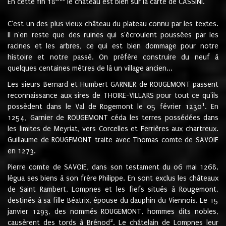
En cette fin 18
le château est bien sur la carte de CASSINI.
C'est un des plus vieux château du plateau connu par les textes.
Il n'en reste que des ruines qui s'écroulent poussées par les
racines et les arbres, ce qui est bien dommage pour notre
histoire et notre passé. On préfère construire du neuf à
quelques centaines mètres de là un village ancien...
Les sieurs Bernard et Humbert GARNIER de ROUGEMONT passent
reconnaissance aux sires de THOIRE-VILLARS pour tout ce qu'ils
1
possèdent dans le Val de Rogemont le 05 février 1230
. En
1254, Garnier de ROUGEMONT céda les terres possédées dans
les limites de Meyriat, vers Corcelles et Ferrières aux chartreux.
Guillaume de ROUGEMONT traite avec Thomas comte de SAVOIE
en 1273.
Pierre comte de SAVOIE, dans son testament du 06 mai 1268,
légua ses biens à son frère Philippe. En sont exclus les châteaux
de Saint Rambert, Lompnes et les fiefs situés à Rougemont,
destinés à sa fille Béatrix, épouse du dauphin du Viennois. Le 15
janvier 1293, des nommés ROUGEMONT, hommes dits nobles,
2
causèrent des tords à Brénod
. Le châtelain de Lompnes leur