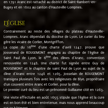
en 1791 Aranc est rattaché au district de Saint-Rambert-en-
Bugey et en 1802 au canton d'Hauteville-Lompnes.
L'église
Contrairement au reste des villages du plateau d'Hauteville-
Lompnes, Aranc dépendait du diocèse de Lyon. Le curier du lieu
gère les vicaire de Corlier, Montgriffon.
ème
La copie du 16
d’une charte d’avril 1247, prouve que
Josserand de ROUGEMONT engagea au chapitre de l’église de
ème
Saint Paul de Lyon, le 6
des dîmes d’Aranc, convention
renouvelée en 1248. Une charte fut signée entre Guy de
ROUGEMONT et le chapitre de saint Paul de Lyon au sujet de la
dîme d’Aranc entre 1248 et 1265. Josselain de ROUGEMONT
transigea plusieurs fois avec les religieuses de Blye, propriétaire
d'un couvent entre Aranc et Corlier, pour la dîme.
Le premier curé du lieu est un prénommé Guillaume cité en 1263.
Une visite effectuée en août 1655 stipule que l'église et la cure
est en bon été et bien entretenue, mais nous apprend beaucoup