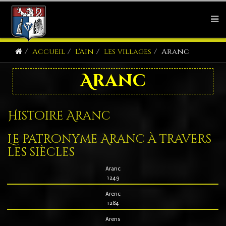
Accueil
L'Ain
Les villages
Aranc
Aranc
Histoire Aranc
Le patronyme Aranc à travers
les siècles
Aranc
1249
Arenc
1284
Arens