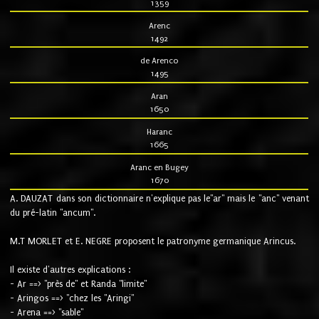
1359
Arenc
1492
de Arenco
1495
Aran
1650
Haranc
1665
Aranc en Bugey
1670
A. DAUZAT dans son dictionnaire n'explique pas le"ar" mais le "anc" venant
du pré-latin "ancum".
M.T MORLET et E. NEGRE proposent le patronyme germanique Arincus.
Il existe d'autres explications :
- Ar ==> "près de" et Randa "limite"
- Aringos ==> "chez les "Aringi"
- Arena ==> "sable"