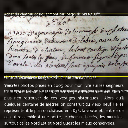
10
Achat du château de Rougemont par Joseph de GRENAUD
.
"l'an mil six cent soixante treze le ving neuvième jour du mois de novemb
nommé fut présent Messire Claude Guillaume de Moyriat chevalier baron de 
vend, purement simplement et irrevocablement a monseigneur monsieur Jose
et chavannes conseiller du roy au parlement de Bourgogne, present et accept
que le dit seigneur Baron de la Vellière a sur ses hommes, indivisables et fi
de la Velliere tout ainsi et comme le dit seigneur Baron et ses hauteurs e
présent......"
suivent les rentes, donation des terriers, etc... au prix de 880 livre louis d'or
Ci contre les signatures des vendeurs, acheteurs, témoins....
9.
vente du château de Rougemont comme bien national
Voici les photos prises en 2005 pour mon livre sur les seigneurs
"3ème lot
une mazure assez volumineuse du chateau de Rougemond, entierement delabré, avec près et hermitur
et seigneuries du plateau. Je n'ose y retourner de peur de ne
plus rien retrouver de ces vestiges historiques... Alors qu'à
quelques centaine de mètres on construit du vieux neuf ! elles
représentent le plan du château en 1838, la voute et l'entrée de
ce qui ressemble à une porte, le chemin d'accès, les murailles,
surtout celles Nord Est et Nord Ouest les mieux conservées.