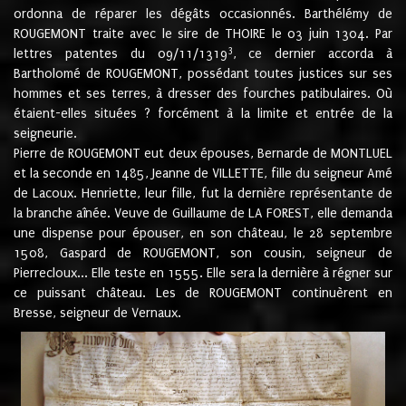
ordonna de réparer les dégâts occasionnés. Barthélémy de
ROUGEMONT traite avec le sire de THOIRE le 03 juin 1304. Par
3
lettres patentes du 09/11/1319
, ce dernier accorda à
Bartholomé de ROUGEMONT, possédant toutes justices sur ses
hommes et ses terres, à dresser des fourches patibulaires. Où
étaient-elles situées ? forcément à la limite et entrée de la
seigneurie.
Pierre de ROUGEMONT eut deux épouses, Bernarde de MONTLUEL
et la seconde en 1485, Jeanne de VILLETTE, fille du seigneur Amé
de Lacoux. Henriette, leur fille, fut la dernière représentante de
la branche aînée. Veuve de Guillaume de LA FOREST, elle demanda
une dispense pour épouser, en son château, le 28 septembre
1508, Gaspard de ROUGEMONT, son cousin, seigneur de
Pierrecloux... Elle teste en 1555. Elle sera la dernière à régner sur
ce puissant château. Les de ROUGEMONT continuèrent en
Bresse, seigneur de Vernaux.