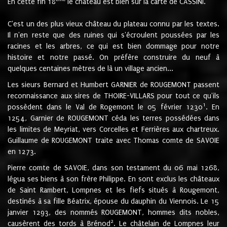
En cette fin 18
le château est bien sur la carte de CASSINI.
C'est un des plus vieux château du plateau connu par les textes.
Il n'en reste que des ruines qui s'écroulent poussées par les
racines et les arbres, ce qui est bien dommage pour notre
histoire et notre passé. On préfère construire du neuf à
quelques centaines mètres de là un village ancien...
Les sieurs Bernard et Humbert GARNIER de ROUGEMONT passent
reconnaissance aux sires de THOIRE-VILLARS pour tout ce qu'ils
1
possèdent dans le Val de Rogemont le 05 février 1230
. En
1254, Garnier de ROUGEMONT céda les terres possédées dans
les limites de Meyriat, vers Corcelles et Ferrières aux chartreux.
Guillaume de ROUGEMONT traite avec Thomas comte de SAVOIE
en 1273.
Pierre comte de SAVOIE, dans son testament du 06 mai 1268,
légua ses biens à son frère Philippe. En sont exclus les châteaux
de Saint Rambert, Lompnes et les fiefs situés à Rougemont,
destinés à sa fille Béatrix, épouse du dauphin du Viennois. Le 15
janvier 1293, des nommés ROUGEMONT, hommes dits nobles,
2
causèrent des tords à Brénod
. Le châtelain de Lompnes leur