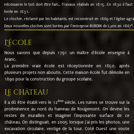
nécessaires le toit doit être fait... Travaux réalisés en 1815. En 1830 il faut
livrée en 1831.
Le clocher, réclamé par les habitants, est reconstruit en 1869 et l'église agr
8
Deux nouvelles cloches sont livrées par l'entreprise BURDIN de Lyon en 1867
.
L'école
Nous savons que depuis 1791 un maître d'école enseigne à
Aranc.
La première vraie école est réceptionnée en 1850, après
plusieurs projets non aboutis. Cette maison école fut démolie en
1890 pour la construction du groupe scolaire.
Le château
ème
Il a dû être établi vers le 12
siècle. Les ruines se trouve sur la
proéminence au nord du hameau de Rougemont. On devine les
restes de murailles et imaginer l'imposante surface de ce
château. On distinguait, en 2005 lorsque j'ai pris les photos, une
excavation circulaire, vestige de la tour. Coté Ouest une voute