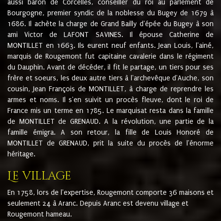
aussi baron de Corcelles, conseiller du roi au parlement de
Bourgogne, premier syndic de la noblesse du Bugey de 1679 à
1686. Il achète la charge de Grand Bailly d'épée du Bugey à son
ami Victor de LAFONT SAVINES. Il épouse Catherine de
MONTILLET en 1663. Ils eurent neuf enfants. Jean Louis, l'ainé,
marquis de Rougemont fut capitaine cavalerie dans le régiment
du Dauphin. Avant de décéder, il fit le partage, un tiers pour ses
frère et soeurs, les deux autre tiers à l'archevêque d'Auche, son
cousin, Jean François de MONTILLET, à charge de reprendre les
armes et noms. Il s'en suivit un procès fleuve, dont le roi de
France mis un terme en 1785. Le marquisat resta dans la famille
de MONTILLET de GRENAUD. A la révolution, une partie de la
famille émigra. A son retour, la fille de Louis Honoré de
MONTILLET de GRENAUD, prit la suite du procès de l'énorme
héritage.
Le village
En 1758, lors de l'expertise, Rougemont comporte 36 maisons et
seulement 24 à Aranc. Depuis Aranc est devenu village et
Rougemont hameau.