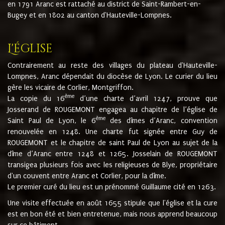
en 1791 Aranc est rattaché au district de Saint-Rambert-en-
Bugey et en 1802 au canton d'Hauteville-Lompnes.
L'église
Contrairement au reste des villages du plateau d'Hauteville-
Lompnes, Aranc dépendait du diocèse de Lyon. Le curier du lieu
gère les vicaire de Corlier, Montgriffon.
ème
La copie du 16
d’une charte d’avril 1247, prouve que
Josserand de ROUGEMONT engagea au chapitre de l’église de
ème
Saint Paul de Lyon, le 6
des dîmes d’Aranc, convention
renouvelée en 1248. Une charte fut signée entre Guy de
ROUGEMONT et le chapitre de saint Paul de Lyon au sujet de la
dîme d’Aranc entre 1248 et 1265. Josselain de ROUGEMONT
transigea plusieurs fois avec les religieuses de Blye, propriétaire
d'un couvent entre Aranc et Corlier, pour la dîme.
Le premier curé du lieu est un prénommé Guillaume cité en 1263.
Une visite effectuée en août 1655 stipule que l'église et la cure
est en bon été et bien entretenue, mais nous apprend beaucoup