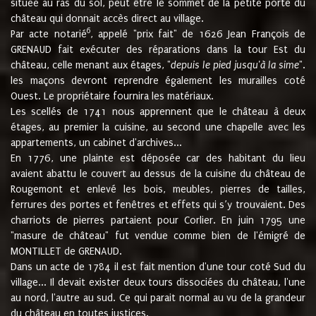
située au ras du sol, peut être le sommet de la petite porte du
château qui donnait accès direct au village.
6
Par acte notarié
, appelé "prix fait" de 1626 Jean François de
GRENAUD fait exécuter des réparations dans la tour Est du
château, celle menant aux étages, "
depuis le pied jusqu'à la sime
".
les maçons devront reprendre également les murailles coté
Ouest. Le propriétaire fournira les matériaux.
Les scellés de 1741 nous apprennent que le château à deux
étages, au premier la cuisine, au second une chapelle avec les
appartements, un cabinet d'archives...
En 1776, une plainte est déposée car des habitant du lieu
avaient abattu le couvert au dessus de la cuisine du château de
Rougemont et enlevé les bois, meubles, pierres de tailles,
ferrures des portes et fenêtres et effets qui s’y trouvaient. Des
charriots de pierres partaient pour Corlier. En juin 1795 une
"masure de château" fut vendue comme bien de l'émigré de
MONTILLET de GRENAUD.
Dans un acte de 1784 il est fait mention d'une tour coté Sud du
village... Il devait exister deux tours dissociées du château, l'une
au nord, l'autre au sud. Ce qui parait normal au vu de la grandeur
du château en toutes justices.