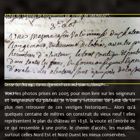
10
Achat du château de Rougemont par Joseph de GRENAUD
.
"l'an mil six cent soixante treze le ving neuvième jour du mois de novemb
nommé fut présent Messire Claude Guillaume de Moyriat chevalier baron de 
vend, purement simplement et irrevocablement a monseigneur monsieur Jose
et chavannes conseiller du roy au parlement de Bourgogne, present et accept
que le dit seigneur Baron de la Vellière a sur ses hommes, indivisables et fi
de la Velliere tout ainsi et comme le dit seigneur Baron et ses hauteurs e
présent......"
suivent les rentes, donation des terriers, etc... au prix de 880 livre louis d'or
Ci contre les signatures des vendeurs, acheteurs, témoins....
9.
vente du château de Rougemont comme bien national
Voici les photos prises en 2005 pour mon livre sur les seigneurs
"3ème lot
une mazure assez volumineuse du chateau de Rougemond, entierement delabré, avec près et hermitur
et seigneuries du plateau. Je n'ose y retourner de peur de ne
plus rien retrouver de ces vestiges historiques... Alors qu'à
quelques centaine de mètres on construit du vieux neuf ! elles
représentent le plan du château en 1838, la voute et l'entrée de
ce qui ressemble à une porte, le chemin d'accès, les murailles,
surtout celles Nord Est et Nord Ouest les mieux conservées.