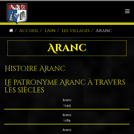
Accueil
L'Ain
Les villages
Aranc
Aranc
Histoire Aranc
Le patronyme Aranc à travers
les siècles
Aranc
1249
Arenc
1284
Arens