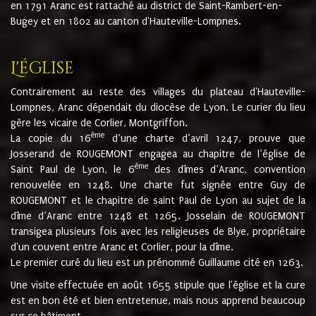
en 1791 Aranc est rattaché au district de Saint-Rambert-en-
Bugey et en 1802 au canton d'Hauteville-Lompnes.
L'église
Contrairement au reste des villages du plateau d'Hauteville-
Lompnes, Aranc dépendait du diocèse de Lyon. Le curier du lieu
gère les vicaire de Corlier, Montgriffon.
ème
La copie du 16
d’une charte d’avril 1247, prouve que
Josserand de ROUGEMONT engagea au chapitre de l’église de
ème
Saint Paul de Lyon, le 6
des dîmes d’Aranc, convention
renouvelée en 1248. Une charte fut signée entre Guy de
ROUGEMONT et le chapitre de saint Paul de Lyon au sujet de la
dîme d’Aranc entre 1248 et 1265. Josselain de ROUGEMONT
transigea plusieurs fois avec les religieuses de Blye, propriétaire
d'un couvent entre Aranc et Corlier, pour la dîme.
Le premier curé du lieu est un prénommé Guillaume cité en 1263.
Une visite effectuée en août 1655 stipule que l'église et la cure
est en bon été et bien entretenue, mais nous apprend beaucoup