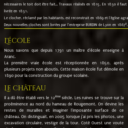
nécessaires le toit doit être fait... Travaux réalisés en 1815. En 1830 il faut
livrée en 1831.
Le clocher, réclamé par les habitants, est reconstruit en 1869 et l'église agr
8
Deux nouvelles cloches sont livrées par l'entreprise BURDIN de Lyon en 1867
.
L'école
Nous savons que depuis 1791 un maître d'école enseigne à
Aranc.
La première vraie école est réceptionnée en 1850, après
plusieurs projets non aboutis. Cette maison école fut démolie en
1890 pour la construction du groupe scolaire.
Le château
ème
Il a dû être établi vers le 12
siècle. Les ruines se trouve sur la
proéminence au nord du hameau de Rougemont. On devine les
restes de murailles et imaginer l'imposante surface de ce
château. On distinguait, en 2005 lorsque j'ai pris les photos, une
excavation circulaire, vestige de la tour. Coté Ouest une voute