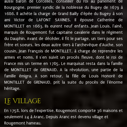
aussi baron de Corcelles, conseiller du roi au parlement de
Bourgogne, premier syndic de la noblesse du Bugey de 1679 à
1686. Il achète la charge de Grand Bailly d'épée du Bugey à son
ami Victor de LAFONT SAVINES. Il épouse Catherine de
MONTILLET en 1663. Ils eurent neuf enfants. Jean Louis, l'ainé,
marquis de Rougemont fut capitaine cavalerie dans le régiment
du Dauphin. Avant de décéder, il fit le partage, un tiers pour ses
frère et soeurs, les deux autre tiers à l'archevêque d'Auche, son
cousin, Jean François de MONTILLET, à charge de reprendre les
armes et noms. Il s'en suivit un procès fleuve, dont le roi de
France mis un terme en 1785. Le marquisat resta dans la famille
de MONTILLET de GRENAUD. A la révolution, une partie de la
famille émigra. A son retour, la fille de Louis Honoré de
MONTILLET de GRENAUD, prit la suite du procès de l'énorme
héritage.
Le village
En 1758, lors de l'expertise, Rougemont comporte 36 maisons et
seulement 24 à Aranc. Depuis Aranc est devenu village et
Rougemont hameau.