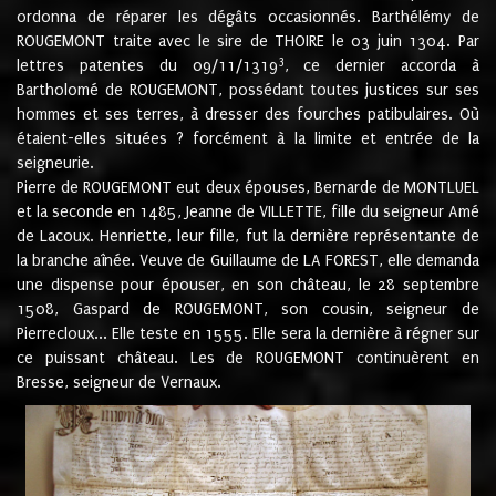
ordonna de réparer les dégâts occasionnés. Barthélémy de
ROUGEMONT traite avec le sire de THOIRE le 03 juin 1304. Par
3
lettres patentes du 09/11/1319
, ce dernier accorda à
Bartholomé de ROUGEMONT, possédant toutes justices sur ses
hommes et ses terres, à dresser des fourches patibulaires. Où
étaient-elles situées ? forcément à la limite et entrée de la
seigneurie.
Pierre de ROUGEMONT eut deux épouses, Bernarde de MONTLUEL
et la seconde en 1485, Jeanne de VILLETTE, fille du seigneur Amé
de Lacoux. Henriette, leur fille, fut la dernière représentante de
la branche aînée. Veuve de Guillaume de LA FOREST, elle demanda
une dispense pour épouser, en son château, le 28 septembre
1508, Gaspard de ROUGEMONT, son cousin, seigneur de
Pierrecloux... Elle teste en 1555. Elle sera la dernière à régner sur
ce puissant château. Les de ROUGEMONT continuèrent en
Bresse, seigneur de Vernaux.