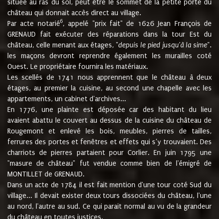
située au ras du sol, peut être le sommet de la petite porte du
château qui donnait accès direct au village.
6
Par acte notarié
, appelé "prix fait" de 1626 Jean François de
GRENAUD fait exécuter des réparations dans la tour Est du
château, celle menant aux étages, "
depuis le pied jusqu'à la sime
".
les maçons devront reprendre également les murailles coté
Ouest. Le propriétaire fournira les matériaux.
Les scellés de 1741 nous apprennent que le château à deux
étages, au premier la cuisine, au second une chapelle avec les
appartements, un cabinet d'archives...
En 1776, une plainte est déposée car des habitant du lieu
avaient abattu le couvert au dessus de la cuisine du château de
Rougemont et enlevé les bois, meubles, pierres de tailles,
ferrures des portes et fenêtres et effets qui s’y trouvaient. Des
charriots de pierres partaient pour Corlier. En juin 1795 une
"masure de château" fut vendue comme bien de l'émigré de
MONTILLET de GRENAUD.
Dans un acte de 1784 il est fait mention d'une tour coté Sud du
village... Il devait exister deux tours dissociées du château, l'une
au nord, l'autre au sud. Ce qui parait normal au vu de la grandeur
du château en toutes justices.