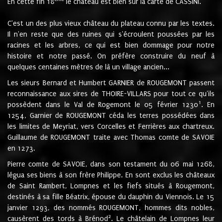
En cette fin 18
le château est bien sur la carte de CASSINI.
C'est un des plus vieux château du plateau connu par les textes.
Il n'en reste que des ruines qui s'écroulent poussées par les
racines et les arbres, ce qui est bien dommage pour notre
histoire et notre passé. On préfère construire du neuf à
quelques centaines mètres de là un village ancien...
Les sieurs Bernard et Humbert GARNIER de ROUGEMONT passent
reconnaissance aux sires de THOIRE-VILLARS pour tout ce qu'ils
1
possèdent dans le Val de Rogemont le 05 février 1230
. En
1254, Garnier de ROUGEMONT céda les terres possédées dans
les limites de Meyriat, vers Corcelles et Ferrières aux chartreux.
Guillaume de ROUGEMONT traite avec Thomas comte de SAVOIE
en 1273.
Pierre comte de SAVOIE, dans son testament du 06 mai 1268,
légua ses biens à son frère Philippe. En sont exclus les châteaux
de Saint Rambert, Lompnes et les fiefs situés à Rougemont,
destinés à sa fille Béatrix, épouse du dauphin du Viennois. Le 15
janvier 1293, des nommés ROUGEMONT, hommes dits nobles,
2
causèrent des tords à Brénod
. Le châtelain de Lompnes leur