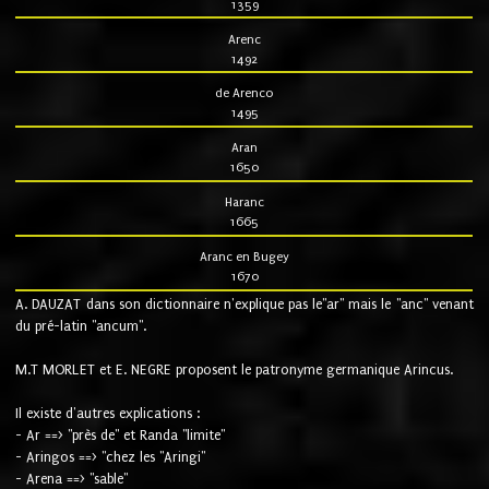
1359
Arenc
1492
de Arenco
1495
Aran
1650
Haranc
1665
Aranc en Bugey
1670
A. DAUZAT dans son dictionnaire n'explique pas le"ar" mais le "anc" venant
du pré-latin "ancum".
M.T MORLET et E. NEGRE proposent le patronyme germanique Arincus.
Il existe d'autres explications :
- Ar ==> "près de" et Randa "limite"
- Aringos ==> "chez les "Aringi"
- Arena ==> "sable"