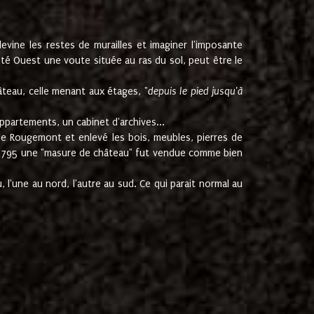
ine les restes de murailles et imaginer l'imposante
Coté Ouest une voute située au ras du sol, peut être le
âteau, celle menant aux étages, "
depuis le pied jusqu'à
ppartements, un cabinet d'archives...
de Rougemont et enlevé les bois, meubles, pierres de
juin 1795 une "masure de château" fut vendue comme bien
 l'une au nord, l'autre au sud. Ce qui parait normal au