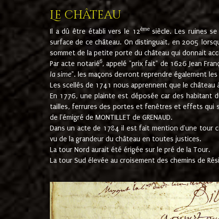
Le château
ème
Il a dû être établi vers le 12
siècle. Les ruines s
surface de ce château. On distinguait, en 2005 lorsque
sommet de la petite porte du château qui donnait accès
6
Par acte notarié
, appelé "prix fait" de 1626 Jean Fra
la sime
". les maçons devront reprendre également les m
Les scellés de 1741 nous apprennent que le château à 
En 1776, une plainte est déposée car des habitant d
tailles, ferrures des portes et fenêtres et effets qui
de l'émigré de MONTILLET de GRENAUD.
Dans un acte de 1784 il est fait mention d'une tour co
vu de la grandeur du château en toutes justices.
La tour Nord aurait été érigée sur le pré de la Tour.
La tour Sud élevée au croisement des chemins de Rés