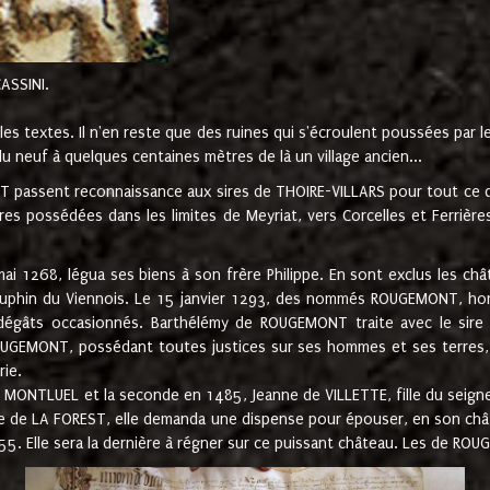
CASSINI.
es textes. Il n'en reste que des ruines qui s'écroulent poussées par 
u neuf à quelques centaines mètres de là un village ancien...
passent reconnaissance aux sires de THOIRE-VILLARS pour tout ce qu
es possédées dans les limites de Meyriat, vers Corcelles et Ferrièr
 1268, légua ses biens à son frère Philippe. En sont exclus les châ
dauphin du Viennois. Le 15 janvier 1293, des nommés ROUGEMONT, ho
dégâts occasionnés. Barthélémy de ROUGEMONT traite avec le sire 
UGEMONT, possédant toutes justices sur ses hommes et ses terres, à
rie.
NTLUEL et la seconde en 1485, Jeanne de VILLETTE, fille du seigneur 
ume de LA FOREST, elle demanda une dispense pour épouser, en son c
1555. Elle sera la dernière à régner sur ce puissant château. Les de 