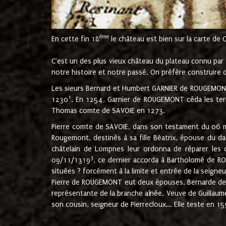
ème
En cette fin 18
le château est bien sur la carte de 
C'est un des plus vieux château du plateau connu par l
notre histoire et notre passé. On préfère construire d
Les sieurs Bernard et Humbert GARNIER de ROUGEMONT 
1
1230
. En 1254, Garnier de ROUGEMONT céda les terr
Thomas comte de SAVOIE en 1273.
Pierre comte de SAVOIE, dans son testament du 06 mai
Rougemont, destinés à sa fille Béatrix, épouse du 
châtelain de Lompnes leur ordonna de réparer les 
3
09/11/1319
, ce dernier accorda à Bartholomé de RO
situées ? forcément à la limite et entrée de la seigneu
Pierre de ROUGEMONT eut deux épouses, Bernarde de MO
représentante de la branche aînée. Veuve de Guilla
son cousin, seigneur de Pierrecloux... Elle teste en 