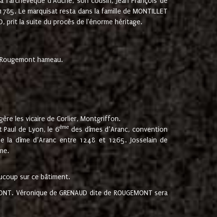
 à l'archevêque d'Auche, son cousin, Jean François de
 1785. Le marquisat resta dans la famille de MONTILLET
, prit la suite du procès de l'énorme héritage.
et Rougemont hameau.
ère les vicaire de Corlier, Montgriffon.
ème
 Paul de Lyon, le 6
des dîmes d’Aranc, convention
e la dîme d’Aranc entre 1248 et 1265. Josselain de
me.
aucoup sur ce bâtiment.
UGEMONT. Véronique de GRENAUD dite de ROUGEMONT sera