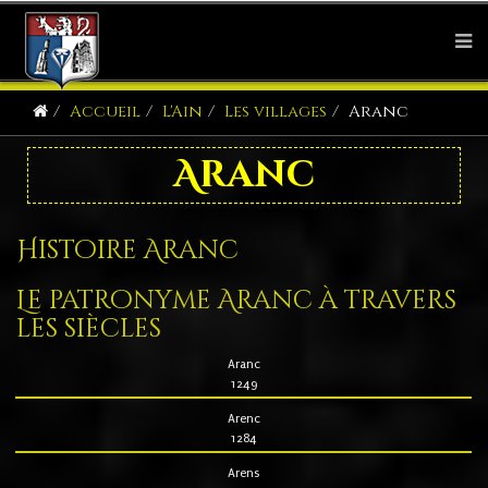
Accueil
L'Ain
Les villages
Aranc
Aranc
Histoire Aranc
Le patronyme Aranc à travers
les siècles
Aranc
1249
Arenc
1284
Arens