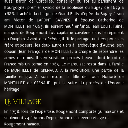
aussi baron de Corcelles, conseiller du roi au parlement de
Bourgogne, premier syndic de la noblesse du Bugey de 1679 à
1686. Il achète la charge de Grand Bailly d'épée du Bugey à son
ami Victor de LAFONT SAVINES. Il épouse Catherine de
MONTILLET en 1663. Ils eurent neuf enfants. Jean Louis, l'ainé,
marquis de Rougemont fut capitaine cavalerie dans le régiment
du Dauphin. Avant de décéder, il fit le partage, un tiers pour ses
frère et soeurs, les deux autre tiers à l'archevêque d'Auche, son
cousin, Jean François de MONTILLET, à charge de reprendre les
armes et noms. Il s'en suivit un procès fleuve, dont le roi de
France mis un terme en 1785. Le marquisat resta dans la famille
de MONTILLET de GRENAUD. A la révolution, une partie de la
famille émigra. A son retour, la fille de Louis Honoré de
MONTILLET de GRENAUD, prit la suite du procès de l'énorme
héritage.
Le village
En 1758, lors de l'expertise, Rougemont comporte 36 maisons et
seulement 24 à Aranc. Depuis Aranc est devenu village et
Rougemont hameau.