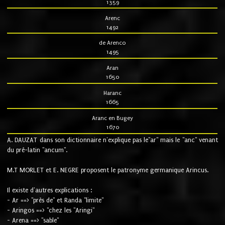
1359
Arenc
1492
de Arenco
1495
Aran
1650
Haranc
1665
Aranc en Bugey
1670
A. DAUZAT dans son dictionnaire n'explique pas le"ar" mais le "anc" venant
du pré-latin "ancum".
M.T MORLET et E. NEGRE proposent le patronyme germanique Arincus.
Il existe d'autres explications :
- Ar ==> "près de" et Randa "limite"
- Aringos ==> "chez les "Aringi"
- Arena ==> "sable"