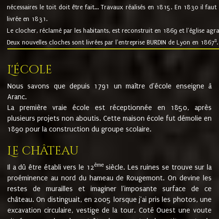
nécessaires le toit doit être fait... Travaux réalisés en 1815. En 1830 il faut
livrée en 1831.
Le clocher, réclamé par les habitants, est reconstruit en 1869 et l'église agr
8
Deux nouvelles cloches sont livrées par l'entreprise BURDIN de Lyon en 1867
.
L'école
Nous savons que depuis 1791 un maître d'école enseigne à
Aranc.
La première vraie école est réceptionnée en 1850, après
plusieurs projets non aboutis. Cette maison école fut démolie en
1890 pour la construction du groupe scolaire.
Le château
ème
Il a dû être établi vers le 12
siècle. Les ruines se trouve sur la
proéminence au nord du hameau de Rougemont. On devine les
restes de murailles et imaginer l'imposante surface de ce
château. On distinguait, en 2005 lorsque j'ai pris les photos, une
excavation circulaire, vestige de la tour. Coté Ouest une voute