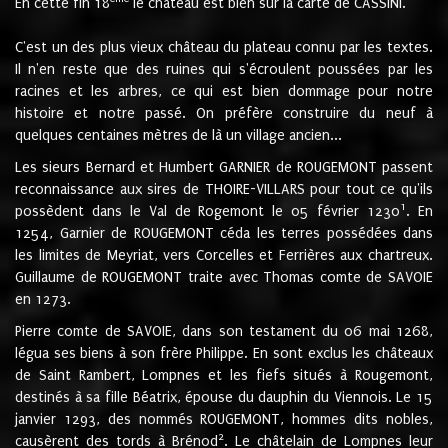
En cette fin 18
le château est bien sur la carte de CASSINI.
C'est un des plus vieux château du plateau connu par les textes.
Il n'en reste que des ruines qui s'écroulent poussées par les
racines et les arbres, ce qui est bien dommage pour notre
histoire et notre passé. On préfère construire du neuf à
quelques centaines mètres de là un village ancien...
Les sieurs Bernard et Humbert GARNIER de ROUGEMONT passent
reconnaissance aux sires de THOIRE-VILLARS pour tout ce qu'ils
1
possèdent dans le Val de Rogemont le 05 février 1230
. En
1254, Garnier de ROUGEMONT céda les terres possédées dans
les limites de Meyriat, vers Corcelles et Ferrières aux chartreux.
Guillaume de ROUGEMONT traite avec Thomas comte de SAVOIE
en 1273.
Pierre comte de SAVOIE, dans son testament du 06 mai 1268,
légua ses biens à son frère Philippe. En sont exclus les châteaux
de Saint Rambert, Lompnes et les fiefs situés à Rougemont,
destinés à sa fille Béatrix, épouse du dauphin du Viennois. Le 15
janvier 1293, des nommés ROUGEMONT, hommes dits nobles,
2
causèrent des tords à Brénod
. Le châtelain de Lompnes leur