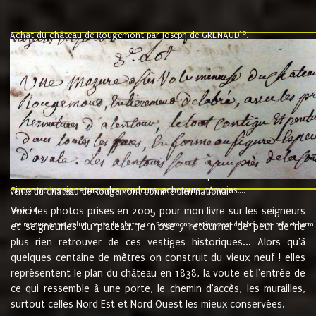
10
Achat du château de Rougemont par Joseph de GRENAUD
.
"l'an mil six cent soixante treze le ving neuvième jour du mois de novemb
nommé fut présent Messire Claude Guillaume de Moyriat chevalier baron de 
vend, purement simplement et irrevocablement a monseigneur monsieur Jose
et chavannes conseiller du roy au parlement de Bourgogne, present et accept
que le dit seigneur Baron de la Vellière a sur ses hommes, indivisables et fi
de la Velliere tout ainsi et comme le dit seigneur Baron et ses hauteurs e
présent......"
suivent les rentes, donation des terriers, etc... au prix de 880 livre louis d'or
Ci contre les signatures des vendeurs, acheteurs, témoins....
9.
vente du château de Rougemont comme bien national
Voici les photos prises en 2005 pour mon livre sur les seigneurs
"3ème lot
une mazure assez volumineuse du chateau de Rougemond, entierement delabré, avec près et hermitur
et seigneuries du plateau. Je n'ose y retourner de peur de ne
plus rien retrouver de ces vestiges historiques... Alors qu'à
quelques centaine de mètres on construit du vieux neuf ! elles
représentent le plan du château en 1838, la voute et l'entrée de
ce qui ressemble à une porte, le chemin d'accès, les murailles,
surtout celles Nord Est et Nord Ouest les mieux conservées.