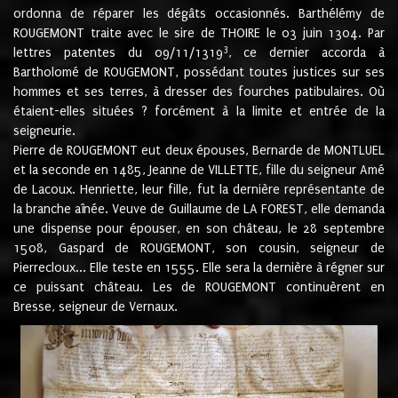
ordonna de réparer les dégâts occasionnés. Barthélémy de
ROUGEMONT traite avec le sire de THOIRE le 03 juin 1304. Par
3
lettres patentes du 09/11/1319
, ce dernier accorda à
Bartholomé de ROUGEMONT, possédant toutes justices sur ses
hommes et ses terres, à dresser des fourches patibulaires. Où
étaient-elles situées ? forcément à la limite et entrée de la
seigneurie.
Pierre de ROUGEMONT eut deux épouses, Bernarde de MONTLUEL
et la seconde en 1485, Jeanne de VILLETTE, fille du seigneur Amé
de Lacoux. Henriette, leur fille, fut la dernière représentante de
la branche aînée. Veuve de Guillaume de LA FOREST, elle demanda
une dispense pour épouser, en son château, le 28 septembre
1508, Gaspard de ROUGEMONT, son cousin, seigneur de
Pierrecloux... Elle teste en 1555. Elle sera la dernière à régner sur
ce puissant château. Les de ROUGEMONT continuèrent en
Bresse, seigneur de Vernaux.