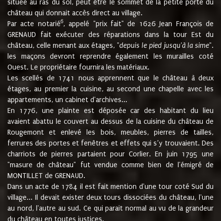
située au ras du sol, peut être le sommet de la petite porte du
château qui donnait accès direct au village.
6
Par acte notarié
, appelé "prix fait" de 1626 Jean François de
GRENAUD fait exécuter des réparations dans la tour Est du
château, celle menant aux étages, "
depuis le pied jusqu'à la sime
".
les maçons devront reprendre également les murailles coté
Ouest. Le propriétaire fournira les matériaux.
Les scellés de 1741 nous apprennent que le château à deux
étages, au premier la cuisine, au second une chapelle avec les
appartements, un cabinet d'archives...
En 1776, une plainte est déposée car des habitant du lieu
avaient abattu le couvert au dessus de la cuisine du château de
Rougemont et enlevé les bois, meubles, pierres de tailles,
ferrures des portes et fenêtres et effets qui s’y trouvaient. Des
charriots de pierres partaient pour Corlier. En juin 1795 une
"masure de château" fut vendue comme bien de l'émigré de
MONTILLET de GRENAUD.
Dans un acte de 1784 il est fait mention d'une tour coté Sud du
village... Il devait exister deux tours dissociées du château, l'une
au nord, l'autre au sud. Ce qui parait normal au vu de la grandeur
du château en toutes justices.