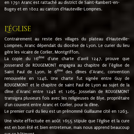
en 1791 Aranc est rattaché au district de Saint-Rambert-en-
Bugey et en 1802 au canton d'Hauteville-Lompnes.
L'église
Contrairement au reste des villages du plateau d'Hauteville-
Lompnes, Aranc dépendait du diocèse de Lyon. Le curier du lieu
gère les vicaire de Corlier, Montgriffon.
ème
La copie du 16
d’une charte d’avril 1247, prouve que
Josserand de ROUGEMONT engagea au chapitre de l’église de
ème
Saint Paul de Lyon, le 6
des dîmes d’Aranc, convention
renouvelée en 1248. Une charte fut signée entre Guy de
ROUGEMONT et le chapitre de saint Paul de Lyon au sujet de la
dîme d’Aranc entre 1248 et 1265. Josselain de ROUGEMONT
transigea plusieurs fois avec les religieuses de Blye, propriétaire
d'un couvent entre Aranc et Corlier, pour la dîme.
Le premier curé du lieu est un prénommé Guillaume cité en 1263.
Une visite effectuée en août 1655 stipule que l'église et la cure
est en bon été et bien entretenue, mais nous apprend beaucoup