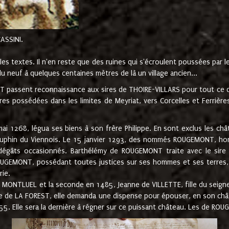
CASSINI.
es textes. Il n'en reste que des ruines qui s'écroulent poussées par 
u neuf à quelques centaines mètres de là un village ancien...
passent reconnaissance aux sires de THOIRE-VILLARS pour tout ce qu
es possédées dans les limites de Meyriat, vers Corcelles et Ferrièr
 1268, légua ses biens à son frère Philippe. En sont exclus les châ
dauphin du Viennois. Le 15 janvier 1293, des nommés ROUGEMONT, ho
dégâts occasionnés. Barthélémy de ROUGEMONT traite avec le sire 
UGEMONT, possédant toutes justices sur ses hommes et ses terres, à
rie.
NTLUEL et la seconde en 1485, Jeanne de VILLETTE, fille du seigneur 
ume de LA FOREST, elle demanda une dispense pour épouser, en son c
1555. Elle sera la dernière à régner sur ce puissant château. Les de 