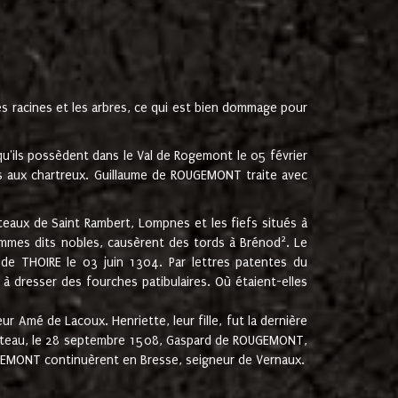
les racines et les arbres, ce qui est bien dommage pour
'ils possèdent dans le Val de Rogemont le 05 février
es aux chartreux. Guillaume de ROUGEMONT traite avec
teaux de Saint Rambert, Lompnes et les fiefs situés à
2
mmes dits nobles, causèrent des tords à Brénod
. Le
de THOIRE le 03 juin 1304. Par lettres patentes du
 dresser des fourches patibulaires. Où étaient-elles
Amé de Lacoux. Henriette, leur fille, fut la dernière
hâteau, le 28 septembre 1508, Gaspard de ROUGEMONT,
ROUGEMONT continuèrent en Bresse, seigneur de Vernaux.