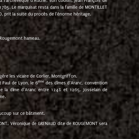
 à l'archevêque d'Auche, son cousin, Jean François de
 1785. Le marquisat resta dans la famille de MONTILLET
, prit la suite du procès de l'énorme héritage.
et Rougemont hameau.
ère les vicaire de Corlier, Montgriffon.
ème
 Paul de Lyon, le 6
des dîmes d’Aranc, convention
e la dîme d’Aranc entre 1248 et 1265. Josselain de
me.
aucoup sur ce bâtiment.
UGEMONT. Véronique de GRENAUD dite de ROUGEMONT sera