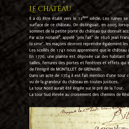
Le château
ème
Il a dû être établi vers le 12
siècle. Les ruines s
surface de ce château. On distinguait, en 2005 lorsque
sommet de la petite porte du château qui donnait accès
6
Par acte notarié
, appelé "prix fait" de 1626 Jean Fra
la sime
". les maçons devront reprendre également les m
Les scellés de 1741 nous apprennent que le château à 
En 1776, une plainte est déposée car des habitant d
tailles, ferrures des portes et fenêtres et effets qui
de l'émigré de MONTILLET de GRENAUD.
Dans un acte de 1784 il est fait mention d'une tour co
vu de la grandeur du château en toutes justices.
La tour Nord aurait été érigée sur le pré de la Tour.
La tour Sud élevée au croisement des chemins de Rés