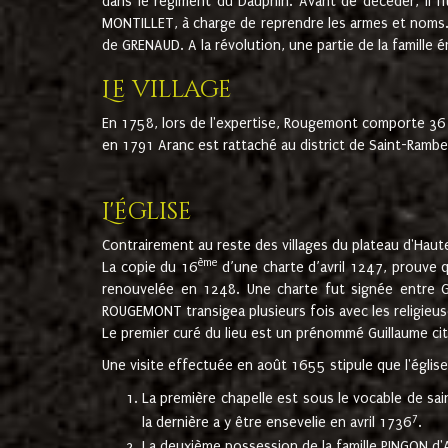
dans le régiment du Dauphin. Avant de décéder, il fi
MONTILLET, à charge de reprendre les armes et noms. I
de GRENAUD. A la révolution, une partie de la famille 
Le village
En 1758, lors de l'expertise, Rougemont comporte 36
en 1791 Aranc est rattaché au district de Saint-Ram
L'église
Contrairement au reste des villages du plateau d'Haute
ème
La copie du 16
d’une charte d’avril 1247, prouve 
renouvelée en 1248. Une charte fut signée entre G
ROUGEMONT transigea plusieurs fois avec les religieuse
Le premier curé du lieu est un prénommé Guillaume ci
Une visite effectuée en août 1655 stipule que l'églis
La première chapelle est sous le vocable de s
7
la dernière a y être ensevelie en avril 1736
.
La deuxième possession de la famille PINGON d'A