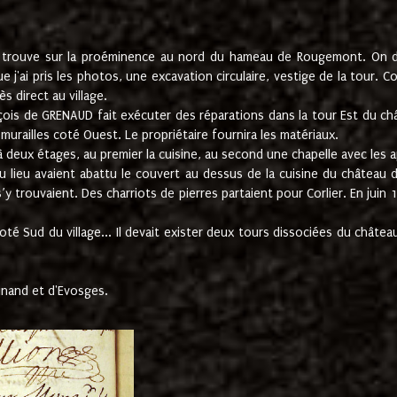
e trouve sur la proéminence au nord du hameau de Rougemont. On dev
 j'ai pris les photos, une excavation circulaire, vestige de la tour. 
 direct au village.
nçois de GRENAUD fait exécuter des réparations dans la tour Est du ch
urailles coté Ouest. Le propriétaire fournira les matériaux.
deux étages, au premier la cuisine, au second une chapelle avec les a
u lieu avaient abattu le couvert au dessus de la cuisine du château 
 s’y trouvaient. Des charriots de pierres partaient pour Corlier. En 
té Sud du village... Il devait exister deux tours dissociées du château,
inand et d'Evosges.