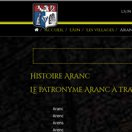
L'AIN
Accueil
L'Ain
Les villages
Ara
Histoire Aranc
Le patronyme Aranc à trav
Aranc
Arenc
Arens
Arenc