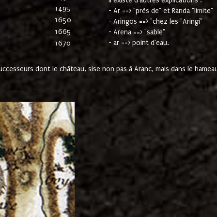
Il existe d'autres explications :
1495
- Ar ==> "près de" et Randa "limite"
1650
- Aringos ==> "chez les "Aringi"
1665
- Arena ==> "sable"
- ar ==> point d'eau.
1670
cesseurs dont le château, sise non pas à Aranc, mais dans le hameau 