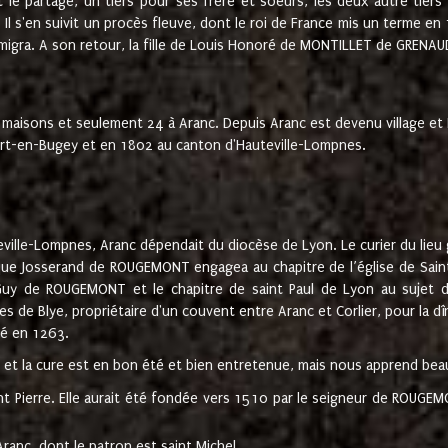
t le partage, un tiers pour ses frère et soeurs, les deux autre tiers
l s'en suivit un procès fleuve, dont le roi de France mis un terme en
émigra. A son retour, la fille de Louis Honoré de MONTILLET de GRENAUD
 maisons et seulement 24 à Aranc. Depuis Aranc est devenu village 
bert-en-Bugey et en 1802 au canton d'Hauteville-Lompnes.
ville-Lompnes, Aranc dépendait du diocèse de Lyon. Le curier du lieu g
que Josserand de ROUGEMONT engagea au chapitre de l’église de Saint
uy de ROUGEMONT et le chapitre de saint Paul de Lyon au sujet d
s de Blye, propriétaire d'un couvent entre Aranc et Corlier, pour la dî
té en 1263.
e et la cure est en bon été et bien entretenue, mais nous apprend be
aint Pierre. Elle aurait été fondée vers 1510 par le seigneur de RO
ranc, dont le patron est saint Michel.