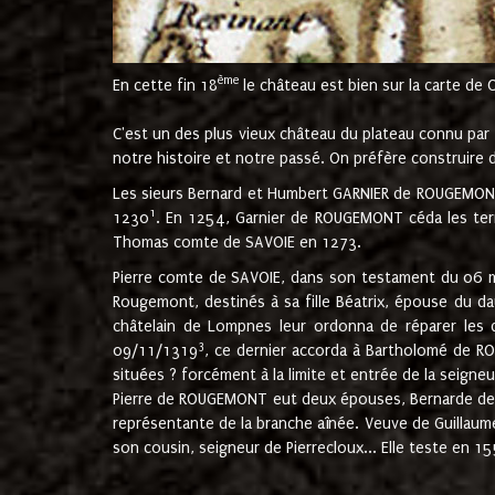
ème
En cette fin 18
le château est bien sur la carte de 
C'est un des plus vieux château du plateau connu par l
notre histoire et notre passé. On préfère construire d
Les sieurs Bernard et Humbert GARNIER de ROUGEMONT 
1
1230
. En 1254, Garnier de ROUGEMONT céda les terr
Thomas comte de SAVOIE en 1273.
Pierre comte de SAVOIE, dans son testament du 06 mai
Rougemont, destinés à sa fille Béatrix, épouse du 
châtelain de Lompnes leur ordonna de réparer les 
3
09/11/1319
, ce dernier accorda à Bartholomé de RO
situées ? forcément à la limite et entrée de la seigneu
Pierre de ROUGEMONT eut deux épouses, Bernarde de MO
représentante de la branche aînée. Veuve de Guilla
son cousin, seigneur de Pierrecloux... Elle teste en 