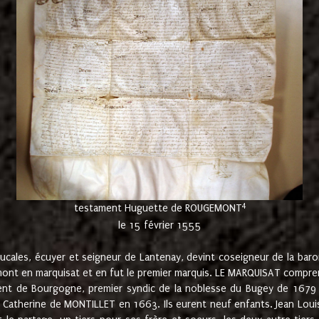
4
testament Huguette de ROUGEMONT
le 15 février 1555
cales, écuyer et seigneur de Lantenay, devint coseigneur de la bar
ont en marquisat et en fut le premier marquis. LE MARQUISAT comprenait
ement de Bourgogne, premier syndic de la noblesse du Bugey de 1679 à
Catherine de MONTILLET en 1663. Ils eurent neuf enfants. Jean Louis,