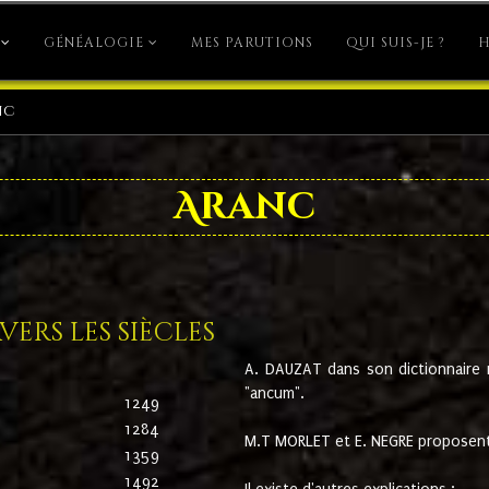
GÉNÉALOGIE
MES PARUTIONS
QUI SUIS-JE ?
H
nc
Aranc
ers les siècles
A. DAUZAT dans son dictionnaire n'
"ancum".
1249
1284
M.T MORLET et E. NEGRE proposent
1359
1492