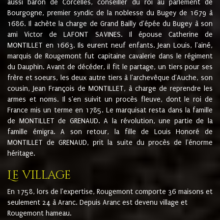
aussi baron de Corcelles, conseiller du roi au parlement de
Bourgogne, premier syndic de la noblesse du Bugey de 1679 à
1686. Il achète la charge de Grand Bailly d'épée du Bugey à son
ami Victor de LAFONT SAVINES. Il épouse Catherine de
MONTILLET en 1663. Ils eurent neuf enfants. Jean Louis, l'ainé,
marquis de Rougemont fut capitaine cavalerie dans le régiment
du Dauphin. Avant de décéder, il fit le partage, un tiers pour ses
frère et soeurs, les deux autre tiers à l'archevêque d'Auche, son
cousin, Jean François de MONTILLET, à charge de reprendre les
armes et noms. Il s'en suivit un procès fleuve, dont le roi de
France mis un terme en 1785. Le marquisat resta dans la famille
de MONTILLET de GRENAUD. A la révolution, une partie de la
famille émigra. A son retour, la fille de Louis Honoré de
MONTILLET de GRENAUD, prit la suite du procès de l'énorme
héritage.
Le village
En 1758, lors de l'expertise, Rougemont comporte 36 maisons et
seulement 24 à Aranc. Depuis Aranc est devenu village et
Rougemont hameau.