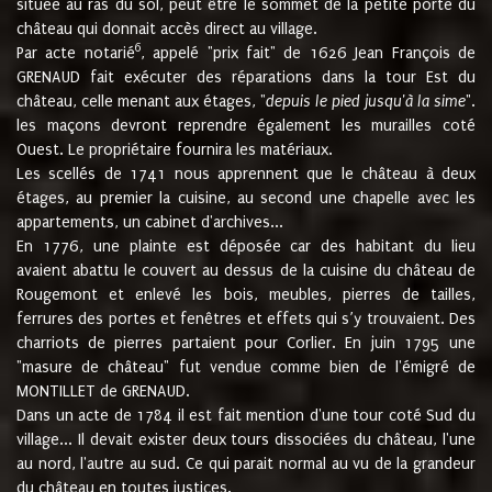
située au ras du sol, peut être le sommet de la petite porte du
château qui donnait accès direct au village.
6
Par acte notarié
, appelé "prix fait" de 1626 Jean François de
GRENAUD fait exécuter des réparations dans la tour Est du
château, celle menant aux étages, "
depuis le pied jusqu'à la sime
".
les maçons devront reprendre également les murailles coté
Ouest. Le propriétaire fournira les matériaux.
Les scellés de 1741 nous apprennent que le château à deux
étages, au premier la cuisine, au second une chapelle avec les
appartements, un cabinet d'archives...
En 1776, une plainte est déposée car des habitant du lieu
avaient abattu le couvert au dessus de la cuisine du château de
Rougemont et enlevé les bois, meubles, pierres de tailles,
ferrures des portes et fenêtres et effets qui s’y trouvaient. Des
charriots de pierres partaient pour Corlier. En juin 1795 une
"masure de château" fut vendue comme bien de l'émigré de
MONTILLET de GRENAUD.
Dans un acte de 1784 il est fait mention d'une tour coté Sud du
village... Il devait exister deux tours dissociées du château, l'une
au nord, l'autre au sud. Ce qui parait normal au vu de la grandeur
du château en toutes justices.