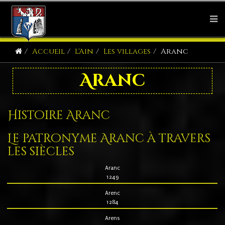
Accueil
L'Ain
Les villages
Aranc
Aranc
Histoire Aranc
Le patronyme Aranc à travers
les siècles
Aranc
1249
Arenc
1284
Arens