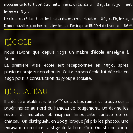
nécessaires le toit doit être fait... Travaux réalisés en 1815. En 1830 il faut
livrée en 1831.
Le clocher, réclamé par les habitants, est reconstruit en 1869 et l'église agr
8
Deux nouvelles cloches sont livrées par l'entreprise BURDIN de Lyon en 1867
.
L'école
Nous savons que depuis 1791 un maître d'école enseigne à
Aranc.
La première vraie école est réceptionnée en 1850, après
plusieurs projets non aboutis. Cette maison école fut démolie en
1890 pour la construction du groupe scolaire.
Le château
ème
Il a dû être établi vers le 12
siècle. Les ruines se trouve sur la
proéminence au nord du hameau de Rougemont. On devine les
restes de murailles et imaginer l'imposante surface de ce
château. On distinguait, en 2005 lorsque j'ai pris les photos, une
excavation circulaire, vestige de la tour. Coté Ouest une voute