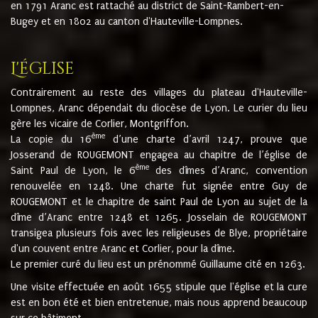
en 1791 Aranc est rattaché au district de Saint-Rambert-en-
Bugey et en 1802 au canton d'Hauteville-Lompnes.
L'église
Contrairement au reste des villages du plateau d'Hauteville-
Lompnes, Aranc dépendait du diocèse de Lyon. Le curier du lieu
gère les vicaire de Corlier, Montgriffon.
ème
La copie du 16
d’une charte d’avril 1247, prouve que
Josserand de ROUGEMONT engagea au chapitre de l’église de
ème
Saint Paul de Lyon, le 6
des dîmes d’Aranc, convention
renouvelée en 1248. Une charte fut signée entre Guy de
ROUGEMONT et le chapitre de saint Paul de Lyon au sujet de la
dîme d’Aranc entre 1248 et 1265. Josselain de ROUGEMONT
transigea plusieurs fois avec les religieuses de Blye, propriétaire
d'un couvent entre Aranc et Corlier, pour la dîme.
Le premier curé du lieu est un prénommé Guillaume cité en 1263.
Une visite effectuée en août 1655 stipule que l'église et la cure
est en bon été et bien entretenue, mais nous apprend beaucoup