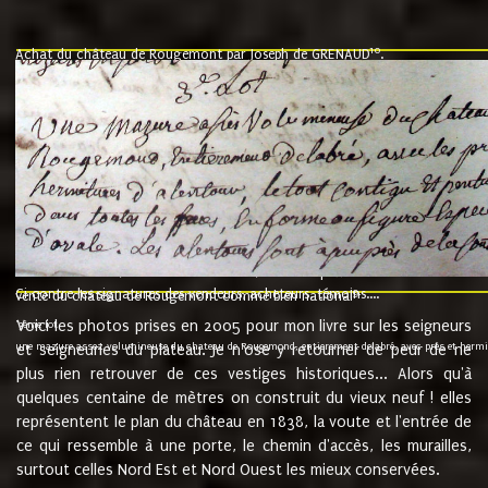
10
Achat du château de Rougemont par Joseph de GRENAUD
.
"l'an mil six cent soixante treze le ving neuvième jour du mois de novemb
nommé fut présent Messire Claude Guillaume de Moyriat chevalier baron de 
vend, purement simplement et irrevocablement a monseigneur monsieur Jose
et chavannes conseiller du roy au parlement de Bourgogne, present et accept
que le dit seigneur Baron de la Vellière a sur ses hommes, indivisables et fi
de la Velliere tout ainsi et comme le dit seigneur Baron et ses hauteurs e
présent......"
suivent les rentes, donation des terriers, etc... au prix de 880 livre louis d'or
Ci contre les signatures des vendeurs, acheteurs, témoins....
9.
vente du château de Rougemont comme bien national
Voici les photos prises en 2005 pour mon livre sur les seigneurs
"3ème lot
une mazure assez volumineuse du chateau de Rougemond, entierement delabré, avec près et hermitur
et seigneuries du plateau. Je n'ose y retourner de peur de ne
plus rien retrouver de ces vestiges historiques... Alors qu'à
quelques centaine de mètres on construit du vieux neuf ! elles
représentent le plan du château en 1838, la voute et l'entrée de
ce qui ressemble à une porte, le chemin d'accès, les murailles,
surtout celles Nord Est et Nord Ouest les mieux conservées.