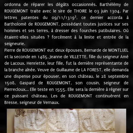
ordonna de réparer les dégâts occasionnés. Barthélémy de
ROUGEMONT traite avec le sire de THOIRE le 03 juin 1304. Par
3
lettres patentes du 09/11/1319
, ce dernier accorda à
Bartholomé de ROUGEMONT, possédant toutes justices sur ses
hommes et ses terres, à dresser des fourches patibulaires. Où
étaient-elles situées ? forcément à la limite et entrée de la
seigneurie.
Pierre de ROUGEMONT eut deux épouses, Bernarde de MONTLUEL
et la seconde en 1485, Jeanne de VILLETTE, fille du seigneur Amé
de Lacoux. Henriette, leur fille, fut la dernière représentante de
la branche aînée. Veuve de Guillaume de LA FOREST, elle demanda
une dispense pour épouser, en son château, le 28 septembre
1508, Gaspard de ROUGEMONT, son cousin, seigneur de
Pierrecloux... Elle teste en 1555. Elle sera la dernière à régner sur
ce puissant château. Les de ROUGEMONT continuèrent en
Bresse, seigneur de Vernaux.