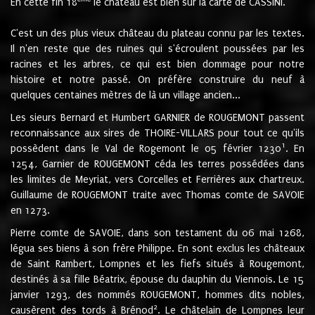
En cette fin 18
le château est bien sur la carte de CASSINI.
C'est un des plus vieux château du plateau connu par les textes.
Il n'en reste que des ruines qui s'écroulent poussées par les
racines et les arbres, ce qui est bien dommage pour notre
histoire et notre passé. On préfère construire du neuf à
quelques centaines mètres de là un village ancien...
Les sieurs Bernard et Humbert GARNIER de ROUGEMONT passent
reconnaissance aux sires de THOIRE-VILLARS pour tout ce qu'ils
1
possèdent dans le Val de Rogemont le 05 février 1230
. En
1254, Garnier de ROUGEMONT céda les terres possédées dans
les limites de Meyriat, vers Corcelles et Ferrières aux chartreux.
Guillaume de ROUGEMONT traite avec Thomas comte de SAVOIE
en 1273.
Pierre comte de SAVOIE, dans son testament du 06 mai 1268,
légua ses biens à son frère Philippe. En sont exclus les châteaux
de Saint Rambert, Lompnes et les fiefs situés à Rougemont,
destinés à sa fille Béatrix, épouse du dauphin du Viennois. Le 15
janvier 1293, des nommés ROUGEMONT, hommes dits nobles,
2
causèrent des tords à Brénod
. Le châtelain de Lompnes leur