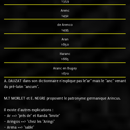
1359
Arenc
1492
de Arenco
1495
Aran
1650
Haranc
1665
Aranc en Bugey
1670
A. DAUZAT dans son dictionnaire n'explique pas le"ar" mais le "anc" venant
du pré-latin "ancum".
M.T MORLET et E. NEGRE proposent le patronyme germanique Arincus.
Il existe d'autres explications :
- Ar ==> "près de" et Randa "limite"
- Aringos ==> "chez les "Aringi"
- Arena ==> "sable"