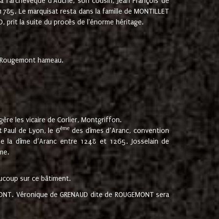
 à l'archevêque d'Auche, son cousin, Jean François de
 1785. Le marquisat resta dans la famille de MONTILLET
, prit la suite du procès de l'énorme héritage.
et Rougemont hameau.
ère les vicaire de Corlier, Montgriffon.
ème
 Paul de Lyon, le 6
des dîmes d’Aranc, convention
e la dîme d’Aranc entre 1248 et 1265. Josselain de
me.
aucoup sur ce bâtiment.
UGEMONT. Véronique de GRENAUD dite de ROUGEMONT sera