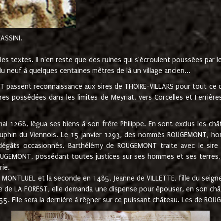
CASSINI.
es textes. Il n'en reste que des ruines qui s'écroulent poussées par 
u neuf à quelques centaines mètres de là un village ancien...
passent reconnaissance aux sires de THOIRE-VILLARS pour tout ce qu
es possédées dans les limites de Meyriat, vers Corcelles et Ferrièr
 1268, légua ses biens à son frère Philippe. En sont exclus les châ
dauphin du Viennois. Le 15 janvier 1293, des nommés ROUGEMONT, ho
dégâts occasionnés. Barthélémy de ROUGEMONT traite avec le sire 
UGEMONT, possédant toutes justices sur ses hommes et ses terres, à
rie.
NTLUEL et la seconde en 1485, Jeanne de VILLETTE, fille du seigneur 
ume de LA FOREST, elle demanda une dispense pour épouser, en son c
1555. Elle sera la dernière à régner sur ce puissant château. Les de 