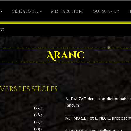
GÉNÉALOGIE
MES PARUTIONS
QUI SUIS-JE ?
H
nc
Aranc
ers les siècles
A. DAUZAT dans son dictionnaire n'
"ancum".
1249
1284
M.T MORLET et E. NEGRE proposent
1359
1492