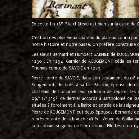
ème
En cette fin 18
le château est bien sur la carte de 
C'est un des plus vieux château du plateau connu par l
notre histoire et notre passé. On préfère construire d
Les sieurs Bernard et Humbert GARNIER de ROUGEMONT 
1
1230
. En 1254, Garnier de ROUGEMONT céda les terr
Thomas comte de SAVOIE en 1273.
Pierre comte de SAVOIE, dans son testament du 06 mai
Rougemont, destinés à sa fille Béatrix, épouse du 
châtelain de Lompnes leur ordonna de réparer les 
3
09/11/1319
, ce dernier accorda à Bartholomé de RO
situées ? forcément à la limite et entrée de la seigneu
Pierre de ROUGEMONT eut deux épouses, Bernarde de MO
représentante de la branche aînée. Veuve de Guilla
son cousin, seigneur de Pierrecloux... Elle teste en 