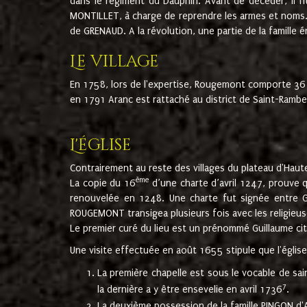
dans le régiment du Dauphin. Avant de décéder, il fi
MONTILLET, à charge de reprendre les armes et noms. I
de GRENAUD. A la révolution, une partie de la famille 
Le village
En 1758, lors de l'expertise, Rougemont comporte 36
en 1791 Aranc est rattaché au district de Saint-Ram
L'église
Contrairement au reste des villages du plateau d'Haute
ème
La copie du 16
d’une charte d’avril 1247, prouve 
renouvelée en 1248. Une charte fut signée entre G
ROUGEMONT transigea plusieurs fois avec les religieuse
Le premier curé du lieu est un prénommé Guillaume ci
Une visite effectuée en août 1655 stipule que l'églis
La première chapelle est sous le vocable de s
7
la dernière a y être ensevelie en avril 1736
.
La deuxième possession de la famille PINGON d'A