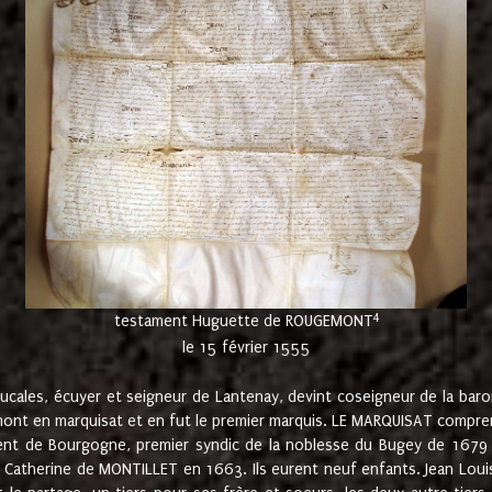
4
testament Huguette de ROUGEMONT
le 15 février 1555
cales, écuyer et seigneur de Lantenay, devint coseigneur de la bar
ont en marquisat et en fut le premier marquis. LE MARQUISAT comprenait
ement de Bourgogne, premier syndic de la noblesse du Bugey de 1679 à
Catherine de MONTILLET en 1663. Ils eurent neuf enfants. Jean Louis,