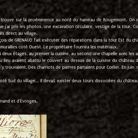
e trouve sur la proéminence au nord du hameau de Rougemont. On dev
 j'ai pris les photos, une excavation circulaire, vestige de la tour. 
 direct au village.
nçois de GRENAUD fait exécuter des réparations dans la tour Est du ch
urailles coté Ouest. Le propriétaire fournira les matériaux.
deux étages, au premier la cuisine, au second une chapelle avec les a
u lieu avaient abattu le couvert au dessus de la cuisine du château 
 s’y trouvaient. Des charriots de pierres partaient pour Corlier. En 
té Sud du village... Il devait exister deux tours dissociées du château,
inand et d'Evosges.