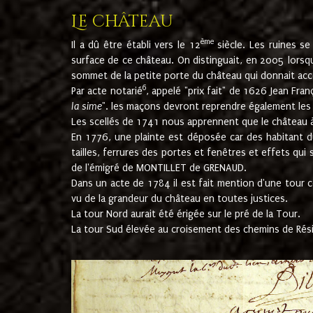
Le château
ème
Il a dû être établi vers le 12
siècle. Les ruines s
surface de ce château. On distinguait, en 2005 lorsque
sommet de la petite porte du château qui donnait accès
6
Par acte notarié
, appelé "prix fait" de 1626 Jean Fra
la sime
". les maçons devront reprendre également les m
Les scellés de 1741 nous apprennent que le château à 
En 1776, une plainte est déposée car des habitant d
tailles, ferrures des portes et fenêtres et effets qui
de l'émigré de MONTILLET de GRENAUD.
Dans un acte de 1784 il est fait mention d'une tour co
vu de la grandeur du château en toutes justices.
La tour Nord aurait été érigée sur le pré de la Tour.
La tour Sud élevée au croisement des chemins de Rés