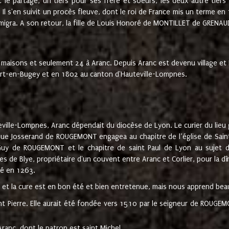
t le partage, un tiers pour ses frère et soeurs, les deux autre tiers
l s'en suivit un procès fleuve, dont le roi de France mis un terme en
émigra. A son retour, la fille de Louis Honoré de MONTILLET de GRENAUD
 maisons et seulement 24 à Aranc. Depuis Aranc est devenu village 
bert-en-Bugey et en 1802 au canton d'Hauteville-Lompnes.
ville-Lompnes, Aranc dépendait du diocèse de Lyon. Le curier du lieu g
que Josserand de ROUGEMONT engagea au chapitre de l’église de Saint
uy de ROUGEMONT et le chapitre de saint Paul de Lyon au sujet d
s de Blye, propriétaire d'un couvent entre Aranc et Corlier, pour la dî
té en 1263.
e et la cure est en bon été et bien entretenue, mais nous apprend be
aint Pierre. Elle aurait été fondée vers 1510 par le seigneur de RO
ranc, dont le patron est saint Michel.