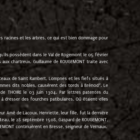
les racines et les arbres, ce qui est bien dommage pour
'ils possèdent dans le Val de Rogemont le 05 février
es aux chartreux. Guillaume de ROUGEMONT traite avec
teaux de Saint Rambert, Lompnes et les fiefs situés à
2
mmes dits nobles, causèrent des tords à Brénod
. Le
de THOIRE le 03 juin 1304. Par lettres patentes du
 dresser des fourches patibulaires. Où étaient-elles
Amé de Lacoux. Henriette, leur fille, fut la dernière
hâteau, le 28 septembre 1508, Gaspard de ROUGEMONT,
ROUGEMONT continuèrent en Bresse, seigneur de Vernaux.