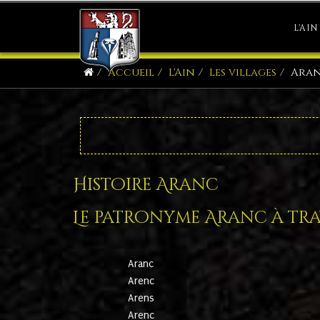
L'AIN
Accueil
L'Ain
Les villages
Ara
Histoire Aranc
Le patronyme Aranc à trav
Aranc
Arenc
Arens
Arenc