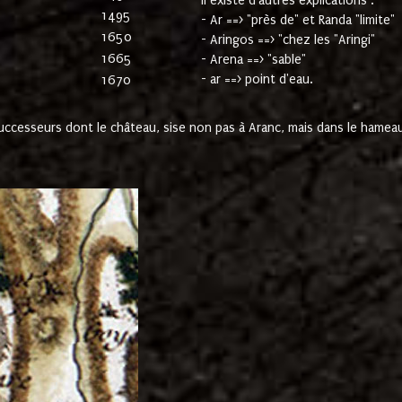
Il existe d'autres explications :
1495
- Ar ==> "près de" et Randa "limite"
1650
- Aringos ==> "chez les "Aringi"
1665
- Arena ==> "sable"
- ar ==> point d'eau.
1670
cesseurs dont le château, sise non pas à Aranc, mais dans le hameau 