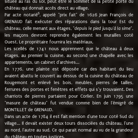
située au ras du sol, peut être le sommet de la petite porte du
château qui donnait accès direct au village.
6
Par acte notarié
, appelé "prix fait" de 1626 Jean François de
GRENAUD fait exécuter des réparations dans la tour Est du
château, celle menant aux étages, "
depuis le pied jusqu'à la sime
".
les maçons devront reprendre également les murailles coté
Ouest. Le propriétaire fournira les matériaux.
Les scellés de 1741 nous apprennent que le château à deux
étages, au premier la cuisine, au second une chapelle avec les
appartements, un cabinet d'archives...
En 1776, une plainte est déposée car des habitant du lieu
avaient abattu le couvert au dessus de la cuisine du château de
Rougemont et enlevé les bois, meubles, pierres de tailles,
ferrures des portes et fenêtres et effets qui s’y trouvaient. Des
charriots de pierres partaient pour Corlier. En juin 1795 une
"masure de château" fut vendue comme bien de l'émigré de
MONTILLET de GRENAUD.
Dans un acte de 1784 il est fait mention d'une tour coté Sud du
village... Il devait exister deux tours dissociées du château, l'une
au nord, l'autre au sud. Ce qui parait normal au vu de la grandeur
du château en toutes justices.