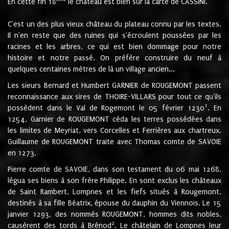
En cette fin 18
le château est bien sur la carte de CASSINI.
C'est un des plus vieux château du plateau connu par les textes.
Il n'en reste que des ruines qui s'écroulent poussées par les
racines et les arbres, ce qui est bien dommage pour notre
histoire et notre passé. On préfère construire du neuf à
quelques centaines mètres de là un village ancien...
Les sieurs Bernard et Humbert GARNIER de ROUGEMONT passent
reconnaissance aux sires de THOIRE-VILLARS pour tout ce qu'ils
1
possèdent dans le Val de Rogemont le 05 février 1230
. En
1254, Garnier de ROUGEMONT céda les terres possédées dans
les limites de Meyriat, vers Corcelles et Ferrières aux chartreux.
Guillaume de ROUGEMONT traite avec Thomas comte de SAVOIE
en 1273.
Pierre comte de SAVOIE, dans son testament du 06 mai 1268,
légua ses biens à son frère Philippe. En sont exclus les châteaux
de Saint Rambert, Lompnes et les fiefs situés à Rougemont,
destinés à sa fille Béatrix, épouse du dauphin du Viennois. Le 15
janvier 1293, des nommés ROUGEMONT, hommes dits nobles,
2
causèrent des tords à Brénod
. Le châtelain de Lompnes leur