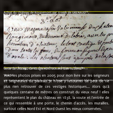
10
Achat du château de Rougemont par Joseph de GRENAUD
.
"l'an mil six cent soixante treze le ving neuvième jour du mois de novemb
nommé fut présent Messire Claude Guillaume de Moyriat chevalier baron de 
vend, purement simplement et irrevocablement a monseigneur monsieur Jose
et chavannes conseiller du roy au parlement de Bourgogne, present et accept
que le dit seigneur Baron de la Vellière a sur ses hommes, indivisables et fi
de la Velliere tout ainsi et comme le dit seigneur Baron et ses hauteurs e
présent......"
suivent les rentes, donation des terriers, etc... au prix de 880 livre louis d'or
Ci contre les signatures des vendeurs, acheteurs, témoins....
9.
vente du château de Rougemont comme bien national
Voici les photos prises en 2005 pour mon livre sur les seigneurs
"3ème lot
une mazure assez volumineuse du chateau de Rougemond, entierement delabré, avec près et hermitur
et seigneuries du plateau. Je n'ose y retourner de peur de ne
plus rien retrouver de ces vestiges historiques... Alors qu'à
quelques centaine de mètres on construit du vieux neuf ! elles
représentent le plan du château en 1838, la voute et l'entrée de
ce qui ressemble à une porte, le chemin d'accès, les murailles,
surtout celles Nord Est et Nord Ouest les mieux conservées.