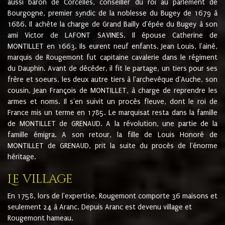
aussi baron de Corcelles, conseiller du roi au parlement de
Bourgogne, premier syndic de la noblesse du Bugey de 1679 à
1686. Il achète la charge de Grand Bailly d'épée du Bugey à son
ami Victor de LAFONT SAVINES. Il épouse Catherine de
MONTILLET en 1663. Ils eurent neuf enfants. Jean Louis, l'ainé,
marquis de Rougemont fut capitaine cavalerie dans le régiment
du Dauphin. Avant de décéder, il fit le partage, un tiers pour ses
frère et soeurs, les deux autre tiers à l'archevêque d'Auche, son
cousin, Jean François de MONTILLET, à charge de reprendre les
armes et noms. Il s'en suivit un procès fleuve, dont le roi de
France mis un terme en 1785. Le marquisat resta dans la famille
de MONTILLET de GRENAUD. A la révolution, une partie de la
famille émigra. A son retour, la fille de Louis Honoré de
MONTILLET de GRENAUD, prit la suite du procès de l'énorme
héritage.
Le village
En 1758, lors de l'expertise, Rougemont comporte 36 maisons et
seulement 24 à Aranc. Depuis Aranc est devenu village et
Rougemont hameau.