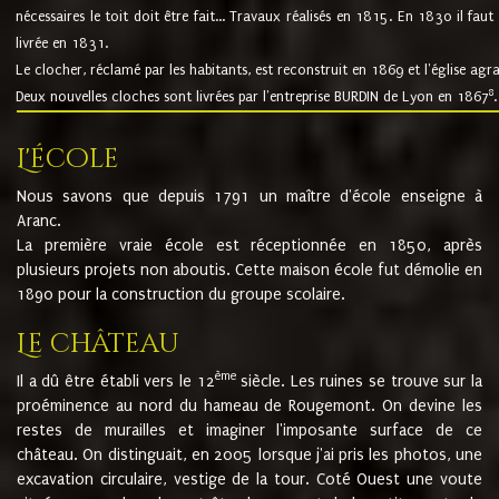
nécessaires le toit doit être fait... Travaux réalisés en 1815. En 1830 il faut
livrée en 1831.
Le clocher, réclamé par les habitants, est reconstruit en 1869 et l'église agr
8
Deux nouvelles cloches sont livrées par l'entreprise BURDIN de Lyon en 1867
.
L'école
Nous savons que depuis 1791 un maître d'école enseigne à
Aranc.
La première vraie école est réceptionnée en 1850, après
plusieurs projets non aboutis. Cette maison école fut démolie en
1890 pour la construction du groupe scolaire.
Le château
ème
Il a dû être établi vers le 12
siècle. Les ruines se trouve sur la
proéminence au nord du hameau de Rougemont. On devine les
restes de murailles et imaginer l'imposante surface de ce
château. On distinguait, en 2005 lorsque j'ai pris les photos, une
excavation circulaire, vestige de la tour. Coté Ouest une voute