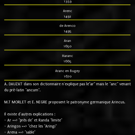
1359
Arenc
1492
de Arenco
1495
Aran
1650
Haranc
1665
Aranc en Bugey
1670
A. DAUZAT dans son dictionnaire n'explique pas le"ar" mais le "anc" venant
du pré-latin "ancum".
M.T MORLET et E. NEGRE proposent le patronyme germanique Arincus.
Il existe d'autres explications :
- Ar ==> "près de" et Randa "limite"
- Aringos ==> "chez les "Aringi"
- Arena ==> "sable"