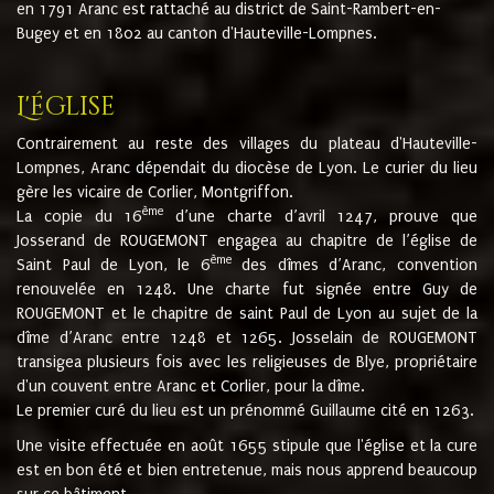
en 1791 Aranc est rattaché au district de Saint-Rambert-en-
Bugey et en 1802 au canton d'Hauteville-Lompnes.
L'église
Contrairement au reste des villages du plateau d'Hauteville-
Lompnes, Aranc dépendait du diocèse de Lyon. Le curier du lieu
gère les vicaire de Corlier, Montgriffon.
ème
La copie du 16
d’une charte d’avril 1247, prouve que
Josserand de ROUGEMONT engagea au chapitre de l’église de
ème
Saint Paul de Lyon, le 6
des dîmes d’Aranc, convention
renouvelée en 1248. Une charte fut signée entre Guy de
ROUGEMONT et le chapitre de saint Paul de Lyon au sujet de la
dîme d’Aranc entre 1248 et 1265. Josselain de ROUGEMONT
transigea plusieurs fois avec les religieuses de Blye, propriétaire
d'un couvent entre Aranc et Corlier, pour la dîme.
Le premier curé du lieu est un prénommé Guillaume cité en 1263.
Une visite effectuée en août 1655 stipule que l'église et la cure
est en bon été et bien entretenue, mais nous apprend beaucoup