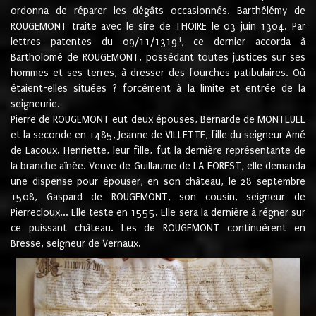
ordonna de réparer les dégâts occasionnés. Barthélémy de
ROUGEMONT traite avec le sire de THOIRE le 03 juin 1304. Par
3
lettres patentes du 09/11/1319
, ce dernier accorda à
Bartholomé de ROUGEMONT, possédant toutes justices sur ses
hommes et ses terres, à dresser des fourches patibulaires. Où
étaient-elles situées ? forcément à la limite et entrée de la
seigneurie.
Pierre de ROUGEMONT eut deux épouses, Bernarde de MONTLUEL
et la seconde en 1485, Jeanne de VILLETTE, fille du seigneur Amé
de Lacoux. Henriette, leur fille, fut la dernière représentante de
la branche aînée. Veuve de Guillaume de LA FOREST, elle demanda
une dispense pour épouser, en son château, le 28 septembre
1508, Gaspard de ROUGEMONT, son cousin, seigneur de
Pierrecloux... Elle teste en 1555. Elle sera la dernière à régner sur
ce puissant château. Les de ROUGEMONT continuèrent en
Bresse, seigneur de Vernaux.