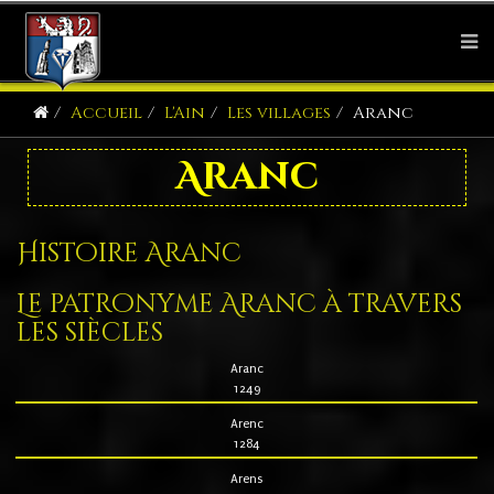
Accueil
L'Ain
Les villages
Aranc
Aranc
Histoire Aranc
Le patronyme Aranc à travers
les siècles
Aranc
1249
Arenc
1284
Arens