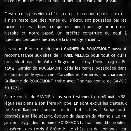
En cette fin 18
le château est bien sur la carte de CASSINI.
C'est un des plus vieux château du plateau connu par les textes.
Il n'en reste que des ruines qui s'écroulent poussées par les
racines et les arbres, ce qui est bien dommage pour notre
histoire et notre passé. On préfère construire du neuf à
quelques centaines mètres de là un village ancien...
Les sieurs Bernard et Humbert GARNIER de ROUGEMONT passent
reconnaissance aux sires de THOIRE-VILLARS pour tout ce qu'ils
1
possèdent dans le Val de Rogemont le 05 février 1230
. En
1254, Garnier de ROUGEMONT céda les terres possédées dans
les limites de Meyriat, vers Corcelles et Ferrières aux chartreux.
Guillaume de ROUGEMONT traite avec Thomas comte de SAVOIE
en 1273.
Pierre comte de SAVOIE, dans son testament du 06 mai 1268,
légua ses biens à son frère Philippe. En sont exclus les châteaux
de Saint Rambert, Lompnes et les fiefs situés à Rougemont,
destinés à sa fille Béatrix, épouse du dauphin du Viennois. Le 15
janvier 1293, des nommés ROUGEMONT, hommes dits nobles,
2
causèrent des tords à Brénod
. Le châtelain de Lompnes leur