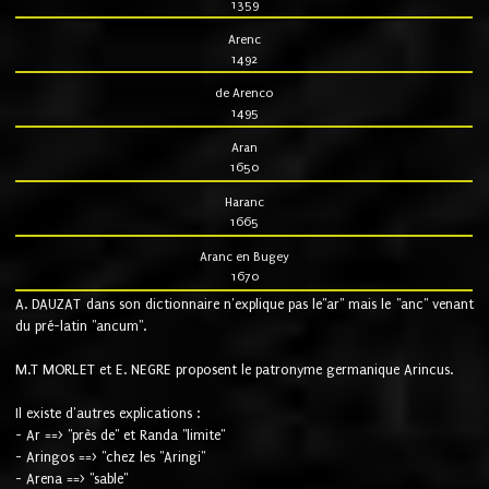
1359
Arenc
1492
de Arenco
1495
Aran
1650
Haranc
1665
Aranc en Bugey
1670
A. DAUZAT dans son dictionnaire n'explique pas le"ar" mais le "anc" venant
du pré-latin "ancum".
M.T MORLET et E. NEGRE proposent le patronyme germanique Arincus.
Il existe d'autres explications :
- Ar ==> "près de" et Randa "limite"
- Aringos ==> "chez les "Aringi"
- Arena ==> "sable"