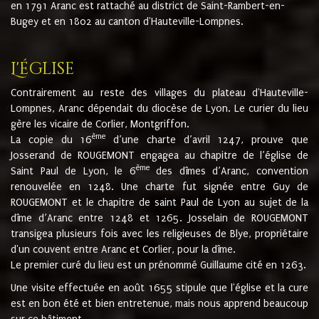
en 1791 Aranc est rattaché au district de Saint-Rambert-en-
Bugey et en 1802 au canton d'Hauteville-Lompnes.
L'église
Contrairement au reste des villages du plateau d'Hauteville-
Lompnes, Aranc dépendait du diocèse de Lyon. Le curier du lieu
gère les vicaire de Corlier, Montgriffon.
ème
La copie du 16
d’une charte d’avril 1247, prouve que
Josserand de ROUGEMONT engagea au chapitre de l’église de
ème
Saint Paul de Lyon, le 6
des dîmes d’Aranc, convention
renouvelée en 1248. Une charte fut signée entre Guy de
ROUGEMONT et le chapitre de saint Paul de Lyon au sujet de la
dîme d’Aranc entre 1248 et 1265. Josselain de ROUGEMONT
transigea plusieurs fois avec les religieuses de Blye, propriétaire
d'un couvent entre Aranc et Corlier, pour la dîme.
Le premier curé du lieu est un prénommé Guillaume cité en 1263.
Une visite effectuée en août 1655 stipule que l'église et la cure
est en bon été et bien entretenue, mais nous apprend beaucoup