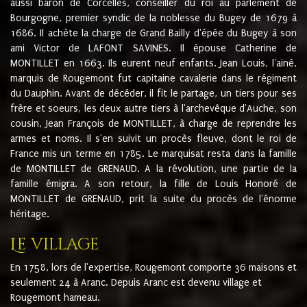
aussi baron de Corcelles, conseiller du roi au parlement de
Bourgogne, premier syndic de la noblesse du Bugey de 1679 à
1686. Il achète la charge de Grand Bailly d'épée du Bugey à son
ami Victor de LAFONT SAVINES. Il épouse Catherine de
MONTILLET en 1663. Ils eurent neuf enfants. Jean Louis, l'ainé,
marquis de Rougemont fut capitaine cavalerie dans le régiment
du Dauphin. Avant de décéder, il fit le partage, un tiers pour ses
frère et soeurs, les deux autre tiers à l'archevêque d'Auche, son
cousin, Jean François de MONTILLET, à charge de reprendre les
armes et noms. Il s'en suivit un procès fleuve, dont le roi de
France mis un terme en 1785. Le marquisat resta dans la famille
de MONTILLET de GRENAUD. A la révolution, une partie de la
famille émigra. A son retour, la fille de Louis Honoré de
MONTILLET de GRENAUD, prit la suite du procès de l'énorme
héritage.
Le village
En 1758, lors de l'expertise, Rougemont comporte 36 maisons et
seulement 24 à Aranc. Depuis Aranc est devenu village et
Rougemont hameau.