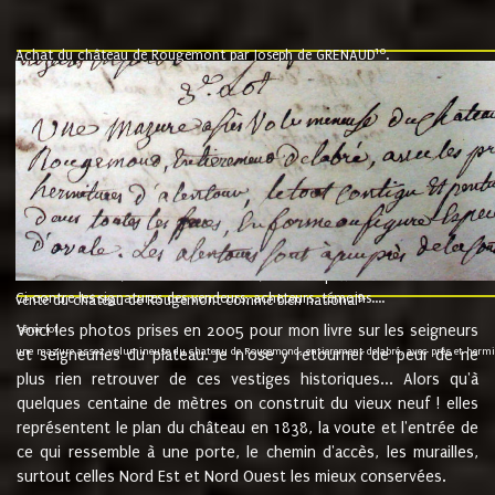
10
Achat du château de Rougemont par Joseph de GRENAUD
.
"l'an mil six cent soixante treze le ving neuvième jour du mois de novemb
nommé fut présent Messire Claude Guillaume de Moyriat chevalier baron de 
vend, purement simplement et irrevocablement a monseigneur monsieur Jose
et chavannes conseiller du roy au parlement de Bourgogne, present et accept
que le dit seigneur Baron de la Vellière a sur ses hommes, indivisables et fi
de la Velliere tout ainsi et comme le dit seigneur Baron et ses hauteurs e
présent......"
suivent les rentes, donation des terriers, etc... au prix de 880 livre louis d'or
Ci contre les signatures des vendeurs, acheteurs, témoins....
9.
vente du château de Rougemont comme bien national
Voici les photos prises en 2005 pour mon livre sur les seigneurs
"3ème lot
une mazure assez volumineuse du chateau de Rougemond, entierement delabré, avec près et hermitur
et seigneuries du plateau. Je n'ose y retourner de peur de ne
plus rien retrouver de ces vestiges historiques... Alors qu'à
quelques centaine de mètres on construit du vieux neuf ! elles
représentent le plan du château en 1838, la voute et l'entrée de
ce qui ressemble à une porte, le chemin d'accès, les murailles,
surtout celles Nord Est et Nord Ouest les mieux conservées.