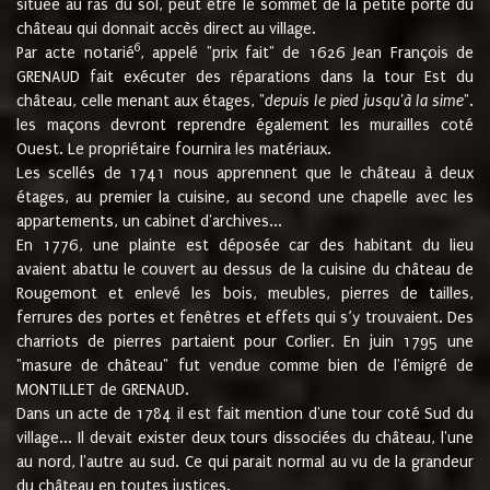
située au ras du sol, peut être le sommet de la petite porte du
château qui donnait accès direct au village.
6
Par acte notarié
, appelé "prix fait" de 1626 Jean François de
GRENAUD fait exécuter des réparations dans la tour Est du
château, celle menant aux étages, "
depuis le pied jusqu'à la sime
".
les maçons devront reprendre également les murailles coté
Ouest. Le propriétaire fournira les matériaux.
Les scellés de 1741 nous apprennent que le château à deux
étages, au premier la cuisine, au second une chapelle avec les
appartements, un cabinet d'archives...
En 1776, une plainte est déposée car des habitant du lieu
avaient abattu le couvert au dessus de la cuisine du château de
Rougemont et enlevé les bois, meubles, pierres de tailles,
ferrures des portes et fenêtres et effets qui s’y trouvaient. Des
charriots de pierres partaient pour Corlier. En juin 1795 une
"masure de château" fut vendue comme bien de l'émigré de
MONTILLET de GRENAUD.
Dans un acte de 1784 il est fait mention d'une tour coté Sud du
village... Il devait exister deux tours dissociées du château, l'une
au nord, l'autre au sud. Ce qui parait normal au vu de la grandeur
du château en toutes justices.