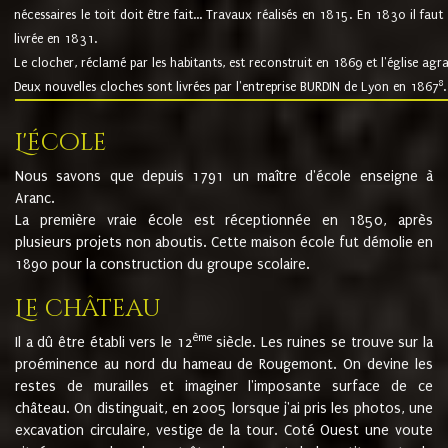
nécessaires le toit doit être fait... Travaux réalisés en 1815. En 1830 il faut
livrée en 1831.
Le clocher, réclamé par les habitants, est reconstruit en 1869 et l'église agr
8
Deux nouvelles cloches sont livrées par l'entreprise BURDIN de Lyon en 1867
.
L'école
Nous savons que depuis 1791 un maître d'école enseigne à
Aranc.
La première vraie école est réceptionnée en 1850, après
plusieurs projets non aboutis. Cette maison école fut démolie en
1890 pour la construction du groupe scolaire.
Le château
ème
Il a dû être établi vers le 12
siècle. Les ruines se trouve sur la
proéminence au nord du hameau de Rougemont. On devine les
restes de murailles et imaginer l'imposante surface de ce
château. On distinguait, en 2005 lorsque j'ai pris les photos, une
excavation circulaire, vestige de la tour. Coté Ouest une voute