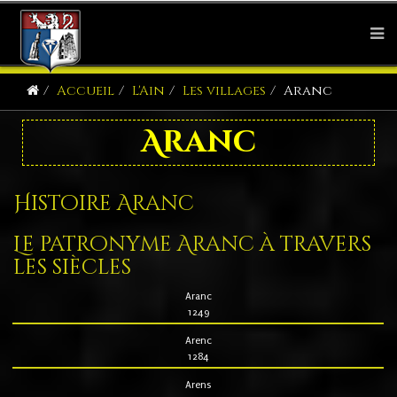
Accueil
L'Ain
Les villages
Aranc
Aranc
Histoire Aranc
Le patronyme Aranc à travers
les siècles
Aranc
1249
Arenc
1284
Arens