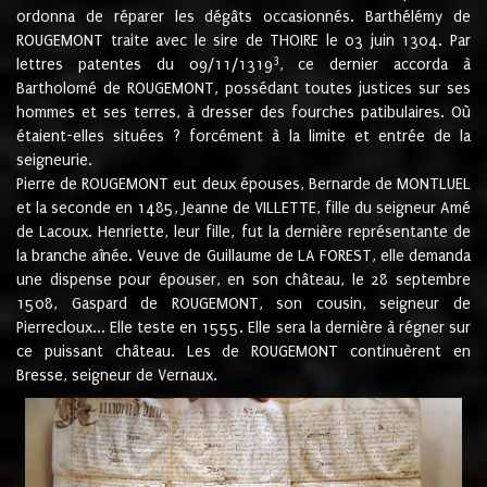
ordonna de réparer les dégâts occasionnés. Barthélémy de
ROUGEMONT traite avec le sire de THOIRE le 03 juin 1304. Par
3
lettres patentes du 09/11/1319
, ce dernier accorda à
Bartholomé de ROUGEMONT, possédant toutes justices sur ses
hommes et ses terres, à dresser des fourches patibulaires. Où
étaient-elles situées ? forcément à la limite et entrée de la
seigneurie.
Pierre de ROUGEMONT eut deux épouses, Bernarde de MONTLUEL
et la seconde en 1485, Jeanne de VILLETTE, fille du seigneur Amé
de Lacoux. Henriette, leur fille, fut la dernière représentante de
la branche aînée. Veuve de Guillaume de LA FOREST, elle demanda
une dispense pour épouser, en son château, le 28 septembre
1508, Gaspard de ROUGEMONT, son cousin, seigneur de
Pierrecloux... Elle teste en 1555. Elle sera la dernière à régner sur
ce puissant château. Les de ROUGEMONT continuèrent en
Bresse, seigneur de Vernaux.