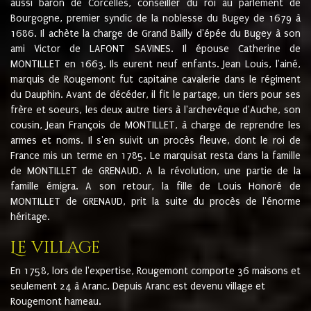
aussi baron de Corcelles, conseiller du roi au parlement de
Bourgogne, premier syndic de la noblesse du Bugey de 1679 à
1686. Il achète la charge de Grand Bailly d'épée du Bugey à son
ami Victor de LAFONT SAVINES. Il épouse Catherine de
MONTILLET en 1663. Ils eurent neuf enfants. Jean Louis, l'ainé,
marquis de Rougemont fut capitaine cavalerie dans le régiment
du Dauphin. Avant de décéder, il fit le partage, un tiers pour ses
frère et soeurs, les deux autre tiers à l'archevêque d'Auche, son
cousin, Jean François de MONTILLET, à charge de reprendre les
armes et noms. Il s'en suivit un procès fleuve, dont le roi de
France mis un terme en 1785. Le marquisat resta dans la famille
de MONTILLET de GRENAUD. A la révolution, une partie de la
famille émigra. A son retour, la fille de Louis Honoré de
MONTILLET de GRENAUD, prit la suite du procès de l'énorme
héritage.
Le village
En 1758, lors de l'expertise, Rougemont comporte 36 maisons et
seulement 24 à Aranc. Depuis Aranc est devenu village et
Rougemont hameau.