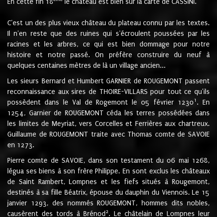
En cette fin 18
le château est bien sur la carte de CASSINI.
C'est un des plus vieux château du plateau connu par les textes.
Il n'en reste que des ruines qui s'écroulent poussées par les
racines et les arbres, ce qui est bien dommage pour notre
histoire et notre passé. On préfère construire du neuf à
quelques centaines mètres de là un village ancien...
Les sieurs Bernard et Humbert GARNIER de ROUGEMONT passent
reconnaissance aux sires de THOIRE-VILLARS pour tout ce qu'ils
1
possèdent dans le Val de Rogemont le 05 février 1230
. En
1254, Garnier de ROUGEMONT céda les terres possédées dans
les limites de Meyriat, vers Corcelles et Ferrières aux chartreux.
Guillaume de ROUGEMONT traite avec Thomas comte de SAVOIE
en 1273.
Pierre comte de SAVOIE, dans son testament du 06 mai 1268,
légua ses biens à son frère Philippe. En sont exclus les châteaux
de Saint Rambert, Lompnes et les fiefs situés à Rougemont,
destinés à sa fille Béatrix, épouse du dauphin du Viennois. Le 15
janvier 1293, des nommés ROUGEMONT, hommes dits nobles,
2
causèrent des tords à Brénod
. Le châtelain de Lompnes leur