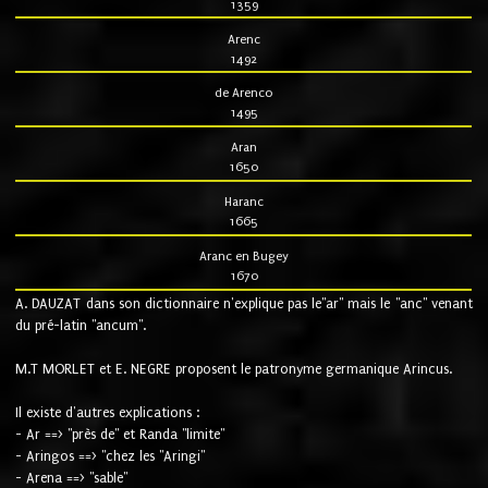
1359
Arenc
1492
de Arenco
1495
Aran
1650
Haranc
1665
Aranc en Bugey
1670
A. DAUZAT dans son dictionnaire n'explique pas le"ar" mais le "anc" venant
du pré-latin "ancum".
M.T MORLET et E. NEGRE proposent le patronyme germanique Arincus.
Il existe d'autres explications :
- Ar ==> "près de" et Randa "limite"
- Aringos ==> "chez les "Aringi"
- Arena ==> "sable"