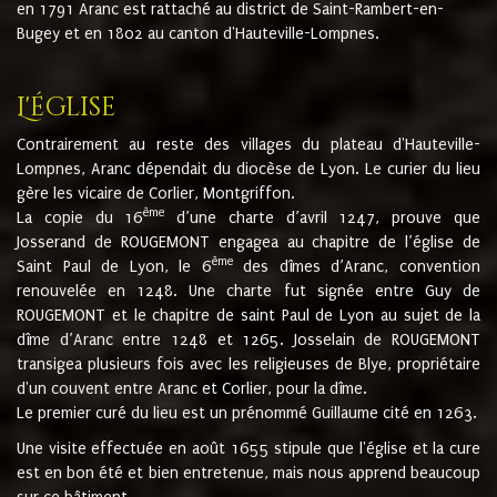
en 1791 Aranc est rattaché au district de Saint-Rambert-en-
Bugey et en 1802 au canton d'Hauteville-Lompnes.
L'église
Contrairement au reste des villages du plateau d'Hauteville-
Lompnes, Aranc dépendait du diocèse de Lyon. Le curier du lieu
gère les vicaire de Corlier, Montgriffon.
ème
La copie du 16
d’une charte d’avril 1247, prouve que
Josserand de ROUGEMONT engagea au chapitre de l’église de
ème
Saint Paul de Lyon, le 6
des dîmes d’Aranc, convention
renouvelée en 1248. Une charte fut signée entre Guy de
ROUGEMONT et le chapitre de saint Paul de Lyon au sujet de la
dîme d’Aranc entre 1248 et 1265. Josselain de ROUGEMONT
transigea plusieurs fois avec les religieuses de Blye, propriétaire
d'un couvent entre Aranc et Corlier, pour la dîme.
Le premier curé du lieu est un prénommé Guillaume cité en 1263.
Une visite effectuée en août 1655 stipule que l'église et la cure
est en bon été et bien entretenue, mais nous apprend beaucoup