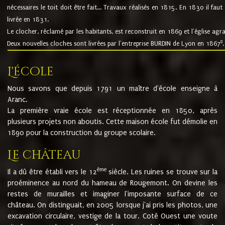
nécessaires le toit doit être fait... Travaux réalisés en 1815. En 1830 il faut
livrée en 1831.
Le clocher, réclamé par les habitants, est reconstruit en 1869 et l'église agr
8
Deux nouvelles cloches sont livrées par l'entreprise BURDIN de Lyon en 1867
.
L'école
Nous savons que depuis 1791 un maître d'école enseigne à
Aranc.
La première vraie école est réceptionnée en 1850, après
plusieurs projets non aboutis. Cette maison école fut démolie en
1890 pour la construction du groupe scolaire.
Le château
ème
Il a dû être établi vers le 12
siècle. Les ruines se trouve sur la
proéminence au nord du hameau de Rougemont. On devine les
restes de murailles et imaginer l'imposante surface de ce
château. On distinguait, en 2005 lorsque j'ai pris les photos, une
excavation circulaire, vestige de la tour. Coté Ouest une voute