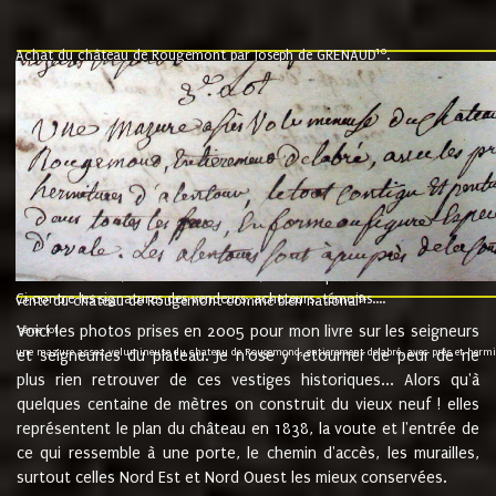
10
Achat du château de Rougemont par Joseph de GRENAUD
.
"l'an mil six cent soixante treze le ving neuvième jour du mois de novemb
nommé fut présent Messire Claude Guillaume de Moyriat chevalier baron de 
vend, purement simplement et irrevocablement a monseigneur monsieur Jose
et chavannes conseiller du roy au parlement de Bourgogne, present et accept
que le dit seigneur Baron de la Vellière a sur ses hommes, indivisables et fi
de la Velliere tout ainsi et comme le dit seigneur Baron et ses hauteurs e
présent......"
suivent les rentes, donation des terriers, etc... au prix de 880 livre louis d'or
Ci contre les signatures des vendeurs, acheteurs, témoins....
9.
vente du château de Rougemont comme bien national
Voici les photos prises en 2005 pour mon livre sur les seigneurs
"3ème lot
une mazure assez volumineuse du chateau de Rougemond, entierement delabré, avec près et hermitur
et seigneuries du plateau. Je n'ose y retourner de peur de ne
plus rien retrouver de ces vestiges historiques... Alors qu'à
quelques centaine de mètres on construit du vieux neuf ! elles
représentent le plan du château en 1838, la voute et l'entrée de
ce qui ressemble à une porte, le chemin d'accès, les murailles,
surtout celles Nord Est et Nord Ouest les mieux conservées.