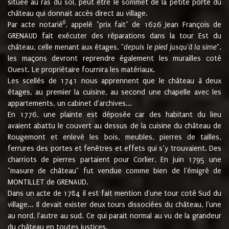
située au ras du sol, peut être le sommet de la petite porte du
château qui donnait accès direct au village.
6
Par acte notarié
, appelé "prix fait" de 1626 Jean François de
GRENAUD fait exécuter des réparations dans la tour Est du
château, celle menant aux étages, "
depuis le pied jusqu'à la sime
".
les maçons devront reprendre également les murailles coté
Ouest. Le propriétaire fournira les matériaux.
Les scellés de 1741 nous apprennent que le château à deux
étages, au premier la cuisine, au second une chapelle avec les
appartements, un cabinet d'archives...
En 1776, une plainte est déposée car des habitant du lieu
avaient abattu le couvert au dessus de la cuisine du château de
Rougemont et enlevé les bois, meubles, pierres de tailles,
ferrures des portes et fenêtres et effets qui s’y trouvaient. Des
charriots de pierres partaient pour Corlier. En juin 1795 une
"masure de château" fut vendue comme bien de l'émigré de
MONTILLET de GRENAUD.
Dans un acte de 1784 il est fait mention d'une tour coté Sud du
village... Il devait exister deux tours dissociées du château, l'une
au nord, l'autre au sud. Ce qui parait normal au vu de la grandeur
du château en toutes justices.