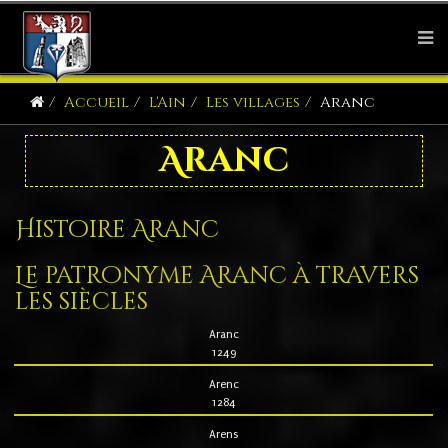
Accueil
L'Ain
Les villages
Aranc
Aranc
Histoire Aranc
Le patronyme Aranc à travers
les siècles
Aranc
1249
Arenc
1284
Arens