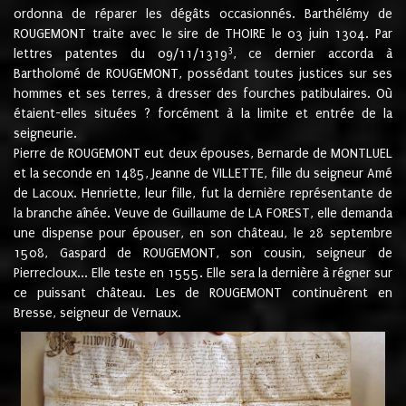
ordonna de réparer les dégâts occasionnés. Barthélémy de
ROUGEMONT traite avec le sire de THOIRE le 03 juin 1304. Par
3
lettres patentes du 09/11/1319
, ce dernier accorda à
Bartholomé de ROUGEMONT, possédant toutes justices sur ses
hommes et ses terres, à dresser des fourches patibulaires. Où
étaient-elles situées ? forcément à la limite et entrée de la
seigneurie.
Pierre de ROUGEMONT eut deux épouses, Bernarde de MONTLUEL
et la seconde en 1485, Jeanne de VILLETTE, fille du seigneur Amé
de Lacoux. Henriette, leur fille, fut la dernière représentante de
la branche aînée. Veuve de Guillaume de LA FOREST, elle demanda
une dispense pour épouser, en son château, le 28 septembre
1508, Gaspard de ROUGEMONT, son cousin, seigneur de
Pierrecloux... Elle teste en 1555. Elle sera la dernière à régner sur
ce puissant château. Les de ROUGEMONT continuèrent en
Bresse, seigneur de Vernaux.