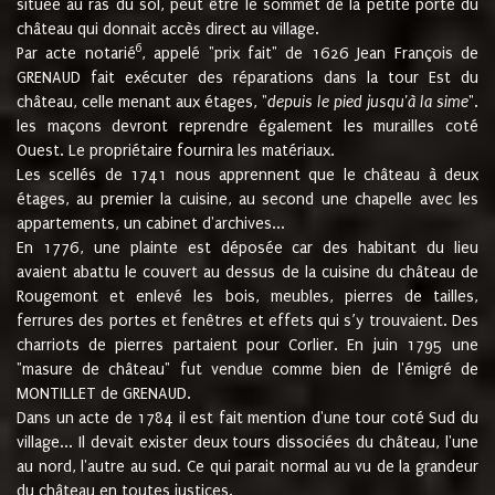
située au ras du sol, peut être le sommet de la petite porte du
château qui donnait accès direct au village.
6
Par acte notarié
, appelé "prix fait" de 1626 Jean François de
GRENAUD fait exécuter des réparations dans la tour Est du
château, celle menant aux étages, "
depuis le pied jusqu'à la sime
".
les maçons devront reprendre également les murailles coté
Ouest. Le propriétaire fournira les matériaux.
Les scellés de 1741 nous apprennent que le château à deux
étages, au premier la cuisine, au second une chapelle avec les
appartements, un cabinet d'archives...
En 1776, une plainte est déposée car des habitant du lieu
avaient abattu le couvert au dessus de la cuisine du château de
Rougemont et enlevé les bois, meubles, pierres de tailles,
ferrures des portes et fenêtres et effets qui s’y trouvaient. Des
charriots de pierres partaient pour Corlier. En juin 1795 une
"masure de château" fut vendue comme bien de l'émigré de
MONTILLET de GRENAUD.
Dans un acte de 1784 il est fait mention d'une tour coté Sud du
village... Il devait exister deux tours dissociées du château, l'une
au nord, l'autre au sud. Ce qui parait normal au vu de la grandeur
du château en toutes justices.