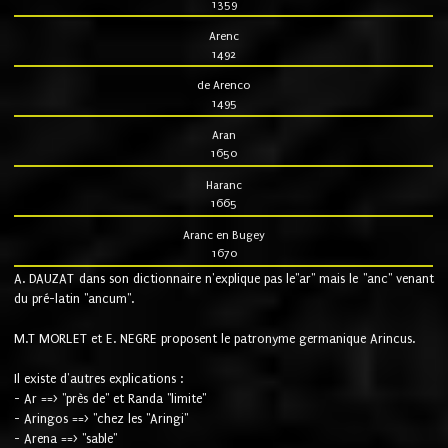
1359
Arenc
1492
de Arenco
1495
Aran
1650
Haranc
1665
Aranc en Bugey
1670
A. DAUZAT dans son dictionnaire n'explique pas le"ar" mais le "anc" venant
du pré-latin "ancum".
M.T MORLET et E. NEGRE proposent le patronyme germanique Arincus.
Il existe d'autres explications :
- Ar ==> "près de" et Randa "limite"
- Aringos ==> "chez les "Aringi"
- Arena ==> "sable"