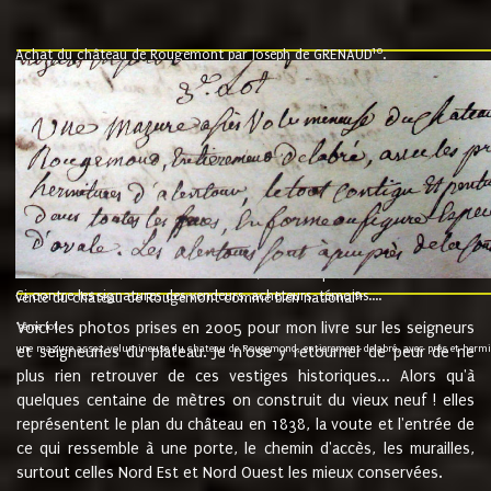
10
Achat du château de Rougemont par Joseph de GRENAUD
.
"l'an mil six cent soixante treze le ving neuvième jour du mois de novemb
nommé fut présent Messire Claude Guillaume de Moyriat chevalier baron de 
vend, purement simplement et irrevocablement a monseigneur monsieur Jose
et chavannes conseiller du roy au parlement de Bourgogne, present et accept
que le dit seigneur Baron de la Vellière a sur ses hommes, indivisables et fi
de la Velliere tout ainsi et comme le dit seigneur Baron et ses hauteurs e
présent......"
suivent les rentes, donation des terriers, etc... au prix de 880 livre louis d'or
Ci contre les signatures des vendeurs, acheteurs, témoins....
9.
vente du château de Rougemont comme bien national
Voici les photos prises en 2005 pour mon livre sur les seigneurs
"3ème lot
une mazure assez volumineuse du chateau de Rougemond, entierement delabré, avec près et hermitur
et seigneuries du plateau. Je n'ose y retourner de peur de ne
plus rien retrouver de ces vestiges historiques... Alors qu'à
quelques centaine de mètres on construit du vieux neuf ! elles
représentent le plan du château en 1838, la voute et l'entrée de
ce qui ressemble à une porte, le chemin d'accès, les murailles,
surtout celles Nord Est et Nord Ouest les mieux conservées.