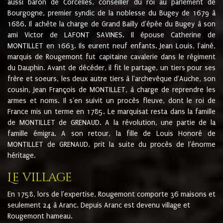
aussi baron de Corcelles, conseiller du roi au parlement de
Bourgogne, premier syndic de la noblesse du Bugey de 1679 à
1686. Il achète la charge de Grand Bailly d'épée du Bugey à son
ami Victor de LAFONT SAVINES. Il épouse Catherine de
MONTILLET en 1663. Ils eurent neuf enfants. Jean Louis, l'ainé,
marquis de Rougemont fut capitaine cavalerie dans le régiment
du Dauphin. Avant de décéder, il fit le partage, un tiers pour ses
frère et soeurs, les deux autre tiers à l'archevêque d'Auche, son
cousin, Jean François de MONTILLET, à charge de reprendre les
armes et noms. Il s'en suivit un procès fleuve, dont le roi de
France mis un terme en 1785. Le marquisat resta dans la famille
de MONTILLET de GRENAUD. A la révolution, une partie de la
famille émigra. A son retour, la fille de Louis Honoré de
MONTILLET de GRENAUD, prit la suite du procès de l'énorme
héritage.
Le village
En 1758, lors de l'expertise, Rougemont comporte 36 maisons et
seulement 24 à Aranc. Depuis Aranc est devenu village et
Rougemont hameau.