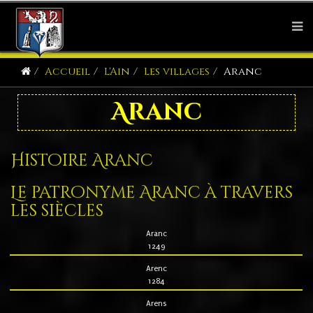
Accueil
L'Ain
Les villages
Aranc
Aranc
Histoire Aranc
Le patronyme Aranc à travers
les siècles
Aranc
1249
Arenc
1284
Arens