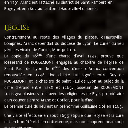
en 1791 Aranc est rattaché au district de Saint-Rambert-en-
Bugey et en 1802 au canton d'Hauteville-Lompnes.
L'église
Contrairement au reste des villages du plateau d'Hauteville-
Lompnes, Aranc dépendait du diocèse de Lyon. Le curier du lieu
gère les vicaire de Corlier, Montgriffon.
ème
La copie du 16
d’une charte d’avril 1247, prouve que
Josserand de ROUGEMONT engagea au chapitre de l’église de
ème
Saint Paul de Lyon, le 6
des dîmes d’Aranc, convention
renouvelée en 1248. Une charte fut signée entre Guy de
ROUGEMONT et le chapitre de saint Paul de Lyon au sujet de la
dîme d’Aranc entre 1248 et 1265. Josselain de ROUGEMONT
transigea plusieurs fois avec les religieuses de Blye, propriétaire
d'un couvent entre Aranc et Corlier, pour la dîme.
Le premier curé du lieu est un prénommé Guillaume cité en 1263.
Une visite effectuée en août 1655 stipule que l'église et la cure
est en bon été et bien entretenue, mais nous apprend beaucoup