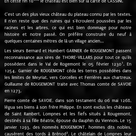
En cette fin 18
le château est bien sur la carte de CASSINI.
C'est un des plus vieux château du plateau connu par les textes.
Il n'en reste que des ruines qui s'écroulent poussées par les
racines et les arbres, ce qui est bien dommage pour notre
histoire et notre passé. On préfère construire du neuf à
quelques centaines mètres de là un village ancien...
Les sieurs Bernard et Humbert GARNIER de ROUGEMONT passent
reconnaissance aux sires de THOIRE-VILLARS pour tout ce qu'ils
1
possèdent dans le Val de Rogemont le 05 février 1230
. En
1254, Garnier de ROUGEMONT céda les terres possédées dans
les limites de Meyriat, vers Corcelles et Ferrières aux chartreux.
Guillaume de ROUGEMONT traite avec Thomas comte de SAVOIE
en 1273.
Pierre comte de SAVOIE, dans son testament du 06 mai 1268,
légua ses biens à son frère Philippe. En sont exclus les châteaux
de Saint Rambert, Lompnes et les fiefs situés à Rougemont,
destinés à sa fille Béatrix, épouse du dauphin du Viennois. Le 15
janvier 1293, des nommés ROUGEMONT, hommes dits nobles,
2
causèrent des tords à Brénod
. Le châtelain de Lompnes leur