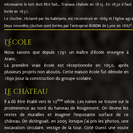
nécessaires le toit doit être fait... Travaux réalisés en 1815. En 1830 il faut
livrée en 1831.
Le clocher, réclamé par les habitants, est reconstruit en 1869 et l'église agr
8
Deux nouvelles cloches sont livrées par l'entreprise BURDIN de Lyon en 1867
.
L'école
Nous savons que depuis 1791 un maître d'école enseigne à
Aranc.
La première vraie école est réceptionnée en 1850, après
plusieurs projets non aboutis. Cette maison école fut démolie en
1890 pour la construction du groupe scolaire.
Le château
ème
Il a dû être établi vers le 12
siècle. Les ruines se trouve sur la
proéminence au nord du hameau de Rougemont. On devine les
restes de murailles et imaginer l'imposante surface de ce
château. On distinguait, en 2005 lorsque j'ai pris les photos, une
excavation circulaire, vestige de la tour. Coté Ouest une voute