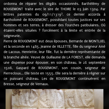
ordonna de réparer les dégâts occasionnés. Barthélémy de
ROUGEMONT traite avec le sire de THOIRE le 03 juin 1304. Par
3
lettres patentes du 09/11/1319
, ce dernier accorda à
Bartholomé de ROUGEMONT, possédant toutes justices sur ses
hommes et ses terres, à dresser des fourches patibulaires. Où
étaient-elles situées ? forcément à la limite et entrée de la
seigneurie.
Pierre de ROUGEMONT eut deux épouses, Bernarde de MONTLUEL
et la seconde en 1485, Jeanne de VILLETTE, fille du seigneur Amé
de Lacoux. Henriette, leur fille, fut la dernière représentante de
la branche aînée. Veuve de Guillaume de LA FOREST, elle demanda
une dispense pour épouser, en son château, le 28 septembre
1508, Gaspard de ROUGEMONT, son cousin, seigneur de
Pierrecloux... Elle teste en 1555. Elle sera la dernière à régner sur
ce puissant château. Les de ROUGEMONT continuèrent en
Bresse, seigneur de Vernaux.