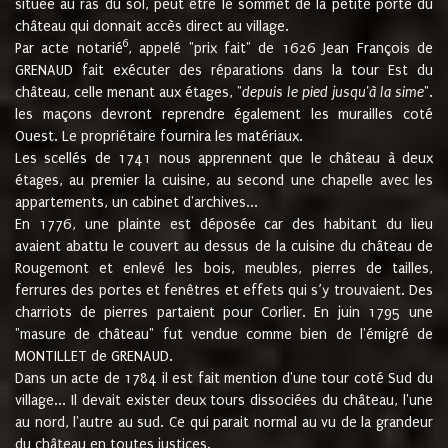
située au ras du sol, peut être le sommet de la petite porte du
château qui donnait accès direct au village.
6
Par acte notarié
, appelé "prix fait" de 1626 Jean François de
GRENAUD fait exécuter des réparations dans la tour Est du
château, celle menant aux étages, "
depuis le pied jusqu'à la sime
".
les maçons devront reprendre également les murailles coté
Ouest. Le propriétaire fournira les matériaux.
Les scellés de 1741 nous apprennent que le château à deux
étages, au premier la cuisine, au second une chapelle avec les
appartements, un cabinet d'archives...
En 1776, une plainte est déposée car des habitant du lieu
avaient abattu le couvert au dessus de la cuisine du château de
Rougemont et enlevé les bois, meubles, pierres de tailles,
ferrures des portes et fenêtres et effets qui s’y trouvaient. Des
charriots de pierres partaient pour Corlier. En juin 1795 une
"masure de château" fut vendue comme bien de l'émigré de
MONTILLET de GRENAUD.
Dans un acte de 1784 il est fait mention d'une tour coté Sud du
village... Il devait exister deux tours dissociées du château, l'une
au nord, l'autre au sud. Ce qui parait normal au vu de la grandeur
du château en toutes justices.