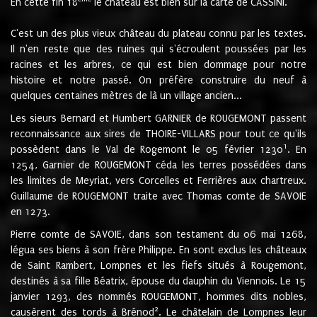
En cette fin 18
le château est bien sur la carte de CASSINI.
C'est un des plus vieux château du plateau connu par les textes.
Il n'en reste que des ruines qui s'écroulent poussées par les
racines et les arbres, ce qui est bien dommage pour notre
histoire et notre passé. On préfère construire du neuf à
quelques centaines mètres de là un village ancien...
Les sieurs Bernard et Humbert GARNIER de ROUGEMONT passent
reconnaissance aux sires de THOIRE-VILLARS pour tout ce qu'ils
1
possèdent dans le Val de Rogemont le 05 février 1230
. En
1254, Garnier de ROUGEMONT céda les terres possédées dans
les limites de Meyriat, vers Corcelles et Ferrières aux chartreux.
Guillaume de ROUGEMONT traite avec Thomas comte de SAVOIE
en 1273.
Pierre comte de SAVOIE, dans son testament du 06 mai 1268,
légua ses biens à son frère Philippe. En sont exclus les châteaux
de Saint Rambert, Lompnes et les fiefs situés à Rougemont,
destinés à sa fille Béatrix, épouse du dauphin du Viennois. Le 15
janvier 1293, des nommés ROUGEMONT, hommes dits nobles,
2
causèrent des tords à Brénod
. Le châtelain de Lompnes leur