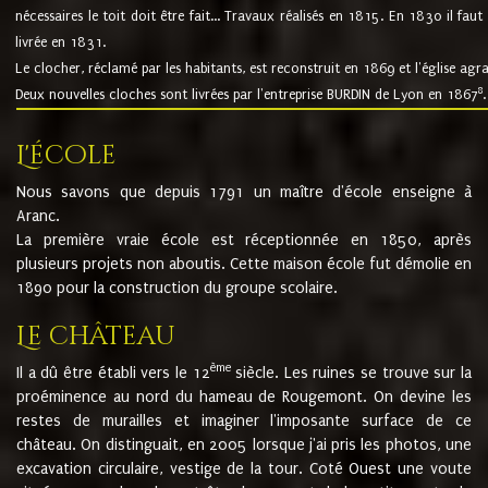
nécessaires le toit doit être fait... Travaux réalisés en 1815. En 1830 il faut
livrée en 1831.
Le clocher, réclamé par les habitants, est reconstruit en 1869 et l'église agr
8
Deux nouvelles cloches sont livrées par l'entreprise BURDIN de Lyon en 1867
.
L'école
Nous savons que depuis 1791 un maître d'école enseigne à
Aranc.
La première vraie école est réceptionnée en 1850, après
plusieurs projets non aboutis. Cette maison école fut démolie en
1890 pour la construction du groupe scolaire.
Le château
ème
Il a dû être établi vers le 12
siècle. Les ruines se trouve sur la
proéminence au nord du hameau de Rougemont. On devine les
restes de murailles et imaginer l'imposante surface de ce
château. On distinguait, en 2005 lorsque j'ai pris les photos, une
excavation circulaire, vestige de la tour. Coté Ouest une voute