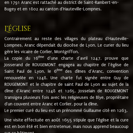
en 1791 Aranc est rattaché au district de Saint-Rambert-en-
Bugey et en 1802 au canton d'Hauteville-Lompnes.
L'église
Contrairement au reste des villages du plateau d'Hauteville-
Lompnes, Aranc dépendait du diocèse de Lyon. Le curier du lieu
gère les vicaire de Corlier, Montgriffon.
ème
La copie du 16
d’une charte d’avril 1247, prouve que
Josserand de ROUGEMONT engagea au chapitre de l’église de
ème
Saint Paul de Lyon, le 6
des dîmes d’Aranc, convention
renouvelée en 1248. Une charte fut signée entre Guy de
ROUGEMONT et le chapitre de saint Paul de Lyon au sujet de la
dîme d’Aranc entre 1248 et 1265. Josselain de ROUGEMONT
transigea plusieurs fois avec les religieuses de Blye, propriétaire
d'un couvent entre Aranc et Corlier, pour la dîme.
Le premier curé du lieu est un prénommé Guillaume cité en 1263.
Une visite effectuée en août 1655 stipule que l'église et la cure
est en bon été et bien entretenue, mais nous apprend beaucoup