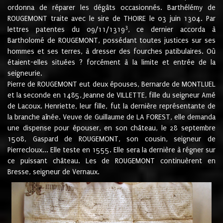
ordonna de réparer les dégâts occasionnés. Barthélémy de
ROUGEMONT traite avec le sire de THOIRE le 03 juin 1304. Par
3
lettres patentes du 09/11/1319
, ce dernier accorda à
Bartholomé de ROUGEMONT, possédant toutes justices sur ses
hommes et ses terres, à dresser des fourches patibulaires. Où
étaient-elles situées ? forcément à la limite et entrée de la
seigneurie.
Pierre de ROUGEMONT eut deux épouses, Bernarde de MONTLUEL
et la seconde en 1485, Jeanne de VILLETTE, fille du seigneur Amé
de Lacoux. Henriette, leur fille, fut la dernière représentante de
la branche aînée. Veuve de Guillaume de LA FOREST, elle demanda
une dispense pour épouser, en son château, le 28 septembre
1508, Gaspard de ROUGEMONT, son cousin, seigneur de
Pierrecloux... Elle teste en 1555. Elle sera la dernière à régner sur
ce puissant château. Les de ROUGEMONT continuèrent en
Bresse, seigneur de Vernaux.