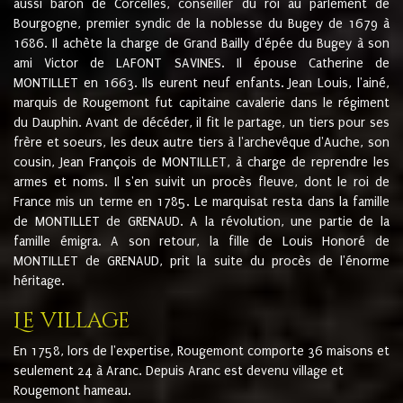
aussi baron de Corcelles, conseiller du roi au parlement de
Bourgogne, premier syndic de la noblesse du Bugey de 1679 à
1686. Il achète la charge de Grand Bailly d'épée du Bugey à son
ami Victor de LAFONT SAVINES. Il épouse Catherine de
MONTILLET en 1663. Ils eurent neuf enfants. Jean Louis, l'ainé,
marquis de Rougemont fut capitaine cavalerie dans le régiment
du Dauphin. Avant de décéder, il fit le partage, un tiers pour ses
frère et soeurs, les deux autre tiers à l'archevêque d'Auche, son
cousin, Jean François de MONTILLET, à charge de reprendre les
armes et noms. Il s'en suivit un procès fleuve, dont le roi de
France mis un terme en 1785. Le marquisat resta dans la famille
de MONTILLET de GRENAUD. A la révolution, une partie de la
famille émigra. A son retour, la fille de Louis Honoré de
MONTILLET de GRENAUD, prit la suite du procès de l'énorme
héritage.
Le village
En 1758, lors de l'expertise, Rougemont comporte 36 maisons et
seulement 24 à Aranc. Depuis Aranc est devenu village et
Rougemont hameau.