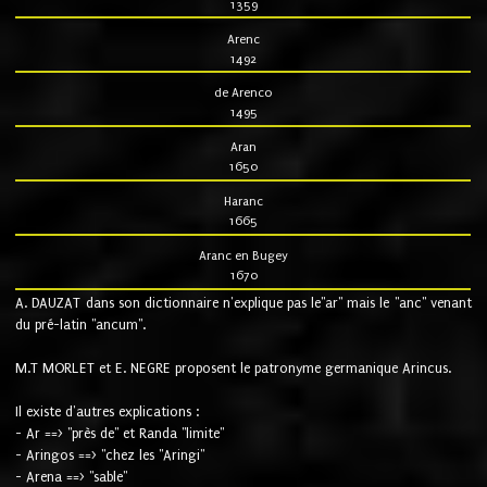
1359
Arenc
1492
de Arenco
1495
Aran
1650
Haranc
1665
Aranc en Bugey
1670
A. DAUZAT dans son dictionnaire n'explique pas le"ar" mais le "anc" venant
du pré-latin "ancum".
M.T MORLET et E. NEGRE proposent le patronyme germanique Arincus.
Il existe d'autres explications :
- Ar ==> "près de" et Randa "limite"
- Aringos ==> "chez les "Aringi"
- Arena ==> "sable"