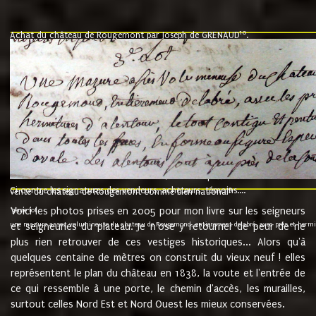
10
Achat du château de Rougemont par Joseph de GRENAUD
.
"l'an mil six cent soixante treze le ving neuvième jour du mois de novemb
nommé fut présent Messire Claude Guillaume de Moyriat chevalier baron de 
vend, purement simplement et irrevocablement a monseigneur monsieur Jose
et chavannes conseiller du roy au parlement de Bourgogne, present et accept
que le dit seigneur Baron de la Vellière a sur ses hommes, indivisables et fi
de la Velliere tout ainsi et comme le dit seigneur Baron et ses hauteurs e
présent......"
suivent les rentes, donation des terriers, etc... au prix de 880 livre louis d'or
Ci contre les signatures des vendeurs, acheteurs, témoins....
9.
vente du château de Rougemont comme bien national
Voici les photos prises en 2005 pour mon livre sur les seigneurs
"3ème lot
une mazure assez volumineuse du chateau de Rougemond, entierement delabré, avec près et hermitur
et seigneuries du plateau. Je n'ose y retourner de peur de ne
plus rien retrouver de ces vestiges historiques... Alors qu'à
quelques centaine de mètres on construit du vieux neuf ! elles
représentent le plan du château en 1838, la voute et l'entrée de
ce qui ressemble à une porte, le chemin d'accès, les murailles,
surtout celles Nord Est et Nord Ouest les mieux conservées.