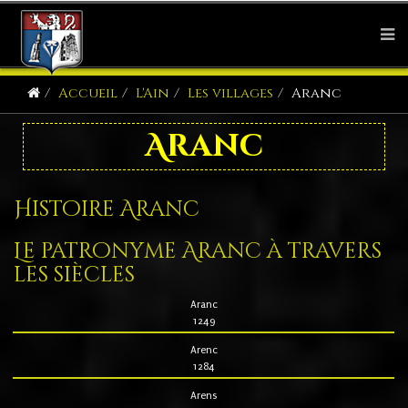
Accueil
L'Ain
Les villages
Aranc
Aranc
Histoire Aranc
Le patronyme Aranc à travers
les siècles
Aranc
1249
Arenc
1284
Arens