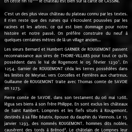
En cette fin 18
le château est bien sur la carte de CASSINI.
C'est un des plus vieux château du plateau connu par les textes.
Il n'en reste que des ruines qui s'écroulent poussées par les
racines et les arbres, ce qui est bien dommage pour notre
histoire et notre passé. On préfère construire du neuf à
quelques centaines mètres de là un village ancien...
Les sieurs Bernard et Humbert GARNIER de ROUGEMONT passent
reconnaissance aux sires de THOIRE-VILLARS pour tout ce qu'ils
1
possèdent dans le Val de Rogemont le 05 février 1230
. En
1254, Garnier de ROUGEMONT céda les terres possédées dans
les limites de Meyriat, vers Corcelles et Ferrières aux chartreux.
Guillaume de ROUGEMONT traite avec Thomas comte de SAVOIE
en 1273.
Pierre comte de SAVOIE, dans son testament du 06 mai 1268,
légua ses biens à son frère Philippe. En sont exclus les châteaux
de Saint Rambert, Lompnes et les fiefs situés à Rougemont,
destinés à sa fille Béatrix, épouse du dauphin du Viennois. Le 15
janvier 1293, des nommés ROUGEMONT, hommes dits nobles,
2
causèrent des tords à Brénod
. Le châtelain de Lompnes leur