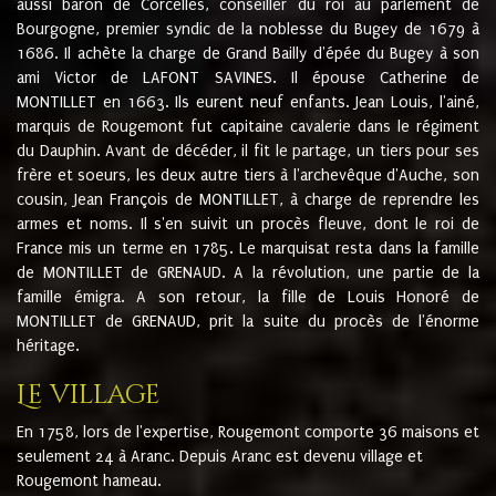
aussi baron de Corcelles, conseiller du roi au parlement de
Bourgogne, premier syndic de la noblesse du Bugey de 1679 à
1686. Il achète la charge de Grand Bailly d'épée du Bugey à son
ami Victor de LAFONT SAVINES. Il épouse Catherine de
MONTILLET en 1663. Ils eurent neuf enfants. Jean Louis, l'ainé,
marquis de Rougemont fut capitaine cavalerie dans le régiment
du Dauphin. Avant de décéder, il fit le partage, un tiers pour ses
frère et soeurs, les deux autre tiers à l'archevêque d'Auche, son
cousin, Jean François de MONTILLET, à charge de reprendre les
armes et noms. Il s'en suivit un procès fleuve, dont le roi de
France mis un terme en 1785. Le marquisat resta dans la famille
de MONTILLET de GRENAUD. A la révolution, une partie de la
famille émigra. A son retour, la fille de Louis Honoré de
MONTILLET de GRENAUD, prit la suite du procès de l'énorme
héritage.
Le village
En 1758, lors de l'expertise, Rougemont comporte 36 maisons et
seulement 24 à Aranc. Depuis Aranc est devenu village et
Rougemont hameau.