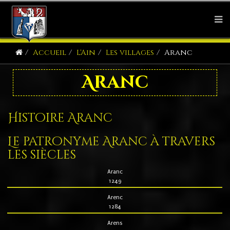
Accueil
L'Ain
Les villages
Aranc
Aranc
Histoire Aranc
Le patronyme Aranc à travers
les siècles
Aranc
1249
Arenc
1284
Arens