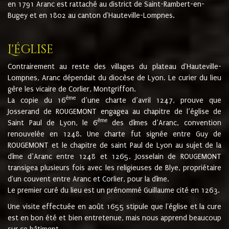
en 1791 Aranc est rattaché au district de Saint-Rambert-en-
Bugey et en 1802 au canton d'Hauteville-Lompnes.
L'église
Contrairement au reste des villages du plateau d'Hauteville-
Lompnes, Aranc dépendait du diocèse de Lyon. Le curier du lieu
gère les vicaire de Corlier, Montgriffon.
ème
La copie du 16
d’une charte d’avril 1247, prouve que
Josserand de ROUGEMONT engagea au chapitre de l’église de
ème
Saint Paul de Lyon, le 6
des dîmes d’Aranc, convention
renouvelée en 1248. Une charte fut signée entre Guy de
ROUGEMONT et le chapitre de saint Paul de Lyon au sujet de la
dîme d’Aranc entre 1248 et 1265. Josselain de ROUGEMONT
transigea plusieurs fois avec les religieuses de Blye, propriétaire
d'un couvent entre Aranc et Corlier, pour la dîme.
Le premier curé du lieu est un prénommé Guillaume cité en 1263.
Une visite effectuée en août 1655 stipule que l'église et la cure
est en bon été et bien entretenue, mais nous apprend beaucoup