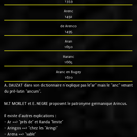
1359
Arenc
1492
de Arenco
1495
Aran
1650
Haranc
1665
Aranc en Bugey
1670
A. DAUZAT dans son dictionnaire n'explique pas le"ar" mais le "anc" venant
du pré-latin "ancum".
M.T MORLET et E. NEGRE proposent le patronyme germanique Arincus.
Il existe d'autres explications :
- Ar ==> "près de" et Randa "limite"
- Aringos ==> "chez les "Aringi"
- Arena ==> "sable"