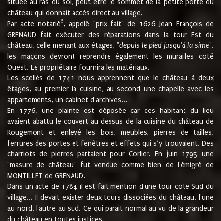
située au ras du sol, peut être le sommet de la petite porte du
château qui donnait accès direct au village.
6
Par acte notarié
, appelé "prix fait" de 1626 Jean François de
GRENAUD fait exécuter des réparations dans la tour Est du
château, celle menant aux étages, "
depuis le pied jusqu'à la sime
".
les maçons devront reprendre également les murailles coté
Ouest. Le propriétaire fournira les matériaux.
Les scellés de 1741 nous apprennent que le château à deux
étages, au premier la cuisine, au second une chapelle avec les
appartements, un cabinet d'archives...
En 1776, une plainte est déposée car des habitant du lieu
avaient abattu le couvert au dessus de la cuisine du château de
Rougemont et enlevé les bois, meubles, pierres de tailles,
ferrures des portes et fenêtres et effets qui s’y trouvaient. Des
charriots de pierres partaient pour Corlier. En juin 1795 une
"masure de château" fut vendue comme bien de l'émigré de
MONTILLET de GRENAUD.
Dans un acte de 1784 il est fait mention d'une tour coté Sud du
village... Il devait exister deux tours dissociées du château, l'une
au nord, l'autre au sud. Ce qui parait normal au vu de la grandeur
du château en toutes justices.