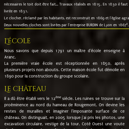
nécessaires le toit doit être fait... Travaux réalisés en 1815. En 1830 il faut
livrée en 1831.
Le clocher, réclamé par les habitants, est reconstruit en 1869 et l'église agr
8
Deux nouvelles cloches sont livrées par l'entreprise BURDIN de Lyon en 1867
.
L'école
Nous savons que depuis 1791 un maître d'école enseigne à
Aranc.
La première vraie école est réceptionnée en 1850, après
plusieurs projets non aboutis. Cette maison école fut démolie en
1890 pour la construction du groupe scolaire.
Le château
ème
Il a dû être établi vers le 12
siècle. Les ruines se trouve sur la
proéminence au nord du hameau de Rougemont. On devine les
restes de murailles et imaginer l'imposante surface de ce
château. On distinguait, en 2005 lorsque j'ai pris les photos, une
excavation circulaire, vestige de la tour. Coté Ouest une voute