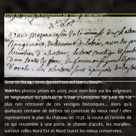
10
Achat du château de Rougemont par Joseph de GRENAUD
.
"l'an mil six cent soixante treze le ving neuvième jour du mois de novemb
nommé fut présent Messire Claude Guillaume de Moyriat chevalier baron de 
vend, purement simplement et irrevocablement a monseigneur monsieur Jose
et chavannes conseiller du roy au parlement de Bourgogne, present et accept
que le dit seigneur Baron de la Vellière a sur ses hommes, indivisables et fi
de la Velliere tout ainsi et comme le dit seigneur Baron et ses hauteurs e
présent......"
suivent les rentes, donation des terriers, etc... au prix de 880 livre louis d'or
Ci contre les signatures des vendeurs, acheteurs, témoins....
9.
vente du château de Rougemont comme bien national
Voici les photos prises en 2005 pour mon livre sur les seigneurs
"3ème lot
une mazure assez volumineuse du chateau de Rougemond, entierement delabré, avec près et hermitur
et seigneuries du plateau. Je n'ose y retourner de peur de ne
plus rien retrouver de ces vestiges historiques... Alors qu'à
quelques centaine de mètres on construit du vieux neuf ! elles
représentent le plan du château en 1838, la voute et l'entrée de
ce qui ressemble à une porte, le chemin d'accès, les murailles,
surtout celles Nord Est et Nord Ouest les mieux conservées.