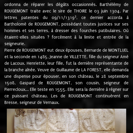
ordonna de réparer les dégâts occasionnés. Barthélémy de
ROUGEMONT traite avec le sire de THOIRE le 03 juin 1304. Par
3
lettres patentes du 09/11/1319
, ce dernier accorda à
Bartholomé de ROUGEMONT, possédant toutes justices sur ses
hommes et ses terres, à dresser des fourches patibulaires. Où
étaient-elles situées ? forcément à la limite et entrée de la
seigneurie.
Pierre de ROUGEMONT eut deux épouses, Bernarde de MONTLUEL
et la seconde en 1485, Jeanne de VILLETTE, fille du seigneur Amé
de Lacoux. Henriette, leur fille, fut la dernière représentante de
la branche aînée. Veuve de Guillaume de LA FOREST, elle demanda
une dispense pour épouser, en son château, le 28 septembre
1508, Gaspard de ROUGEMONT, son cousin, seigneur de
Pierrecloux... Elle teste en 1555. Elle sera la dernière à régner sur
ce puissant château. Les de ROUGEMONT continuèrent en
Bresse, seigneur de Vernaux.