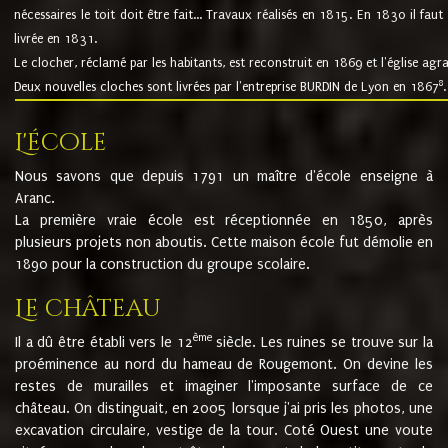
nécessaires le toit doit être fait... Travaux réalisés en 1815. En 1830 il faut
livrée en 1831.
Le clocher, réclamé par les habitants, est reconstruit en 1869 et l'église agr
8
Deux nouvelles cloches sont livrées par l'entreprise BURDIN de Lyon en 1867
.
L'école
Nous savons que depuis 1791 un maître d'école enseigne à
Aranc.
La première vraie école est réceptionnée en 1850, après
plusieurs projets non aboutis. Cette maison école fut démolie en
1890 pour la construction du groupe scolaire.
Le château
ème
Il a dû être établi vers le 12
siècle. Les ruines se trouve sur la
proéminence au nord du hameau de Rougemont. On devine les
restes de murailles et imaginer l'imposante surface de ce
château. On distinguait, en 2005 lorsque j'ai pris les photos, une
excavation circulaire, vestige de la tour. Coté Ouest une voute