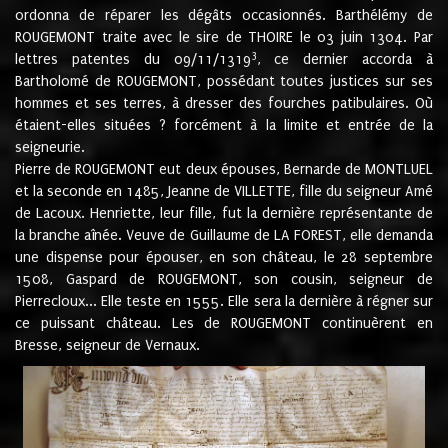
ordonna de réparer les dégâts occasionnés. Barthélémy de
ROUGEMONT traite avec le sire de THOIRE le 03 juin 1304. Par
3
lettres patentes du 09/11/1319
, ce dernier accorda à
Bartholomé de ROUGEMONT, possédant toutes justices sur ses
hommes et ses terres, à dresser des fourches patibulaires. Où
étaient-elles situées ? forcément à la limite et entrée de la
seigneurie.
Pierre de ROUGEMONT eut deux épouses, Bernarde de MONTLUEL
et la seconde en 1485, Jeanne de VILLETTE, fille du seigneur Amé
de Lacoux. Henriette, leur fille, fut la dernière représentante de
la branche aînée. Veuve de Guillaume de LA FOREST, elle demanda
une dispense pour épouser, en son château, le 28 septembre
1508, Gaspard de ROUGEMONT, son cousin, seigneur de
Pierrecloux... Elle teste en 1555. Elle sera la dernière à régner sur
ce puissant château. Les de ROUGEMONT continuèrent en
Bresse, seigneur de Vernaux.