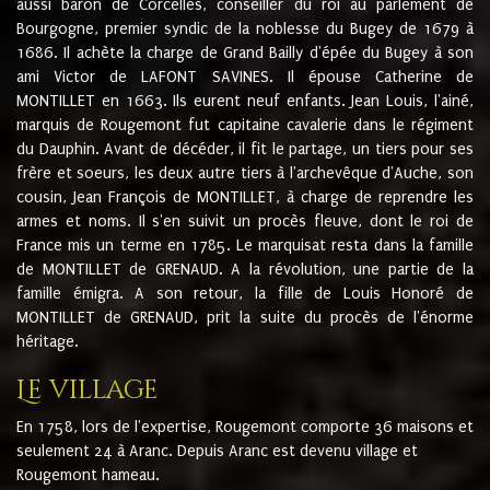
aussi baron de Corcelles, conseiller du roi au parlement de
Bourgogne, premier syndic de la noblesse du Bugey de 1679 à
1686. Il achète la charge de Grand Bailly d'épée du Bugey à son
ami Victor de LAFONT SAVINES. Il épouse Catherine de
MONTILLET en 1663. Ils eurent neuf enfants. Jean Louis, l'ainé,
marquis de Rougemont fut capitaine cavalerie dans le régiment
du Dauphin. Avant de décéder, il fit le partage, un tiers pour ses
frère et soeurs, les deux autre tiers à l'archevêque d'Auche, son
cousin, Jean François de MONTILLET, à charge de reprendre les
armes et noms. Il s'en suivit un procès fleuve, dont le roi de
France mis un terme en 1785. Le marquisat resta dans la famille
de MONTILLET de GRENAUD. A la révolution, une partie de la
famille émigra. A son retour, la fille de Louis Honoré de
MONTILLET de GRENAUD, prit la suite du procès de l'énorme
héritage.
Le village
En 1758, lors de l'expertise, Rougemont comporte 36 maisons et
seulement 24 à Aranc. Depuis Aranc est devenu village et
Rougemont hameau.