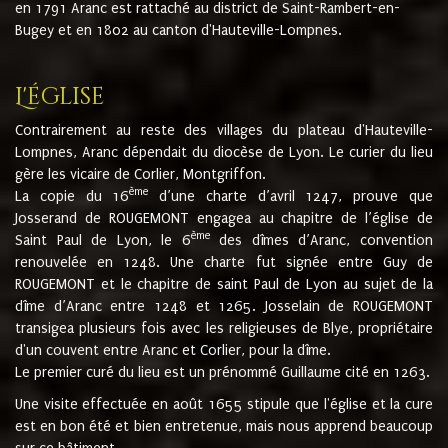
en 1791 Aranc est rattaché au district de Saint-Rambert-en-
Bugey et en 1802 au canton d'Hauteville-Lompnes.
L'église
Contrairement au reste des villages du plateau d'Hauteville-
Lompnes, Aranc dépendait du diocèse de Lyon. Le curier du lieu
gère les vicaire de Corlier, Montgriffon.
ème
La copie du 16
d’une charte d’avril 1247, prouve que
Josserand de ROUGEMONT engagea au chapitre de l’église de
ème
Saint Paul de Lyon, le 6
des dîmes d’Aranc, convention
renouvelée en 1248. Une charte fut signée entre Guy de
ROUGEMONT et le chapitre de saint Paul de Lyon au sujet de la
dîme d’Aranc entre 1248 et 1265. Josselain de ROUGEMONT
transigea plusieurs fois avec les religieuses de Blye, propriétaire
d'un couvent entre Aranc et Corlier, pour la dîme.
Le premier curé du lieu est un prénommé Guillaume cité en 1263.
Une visite effectuée en août 1655 stipule que l'église et la cure
est en bon été et bien entretenue, mais nous apprend beaucoup