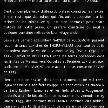
En cette fin 18
le château est bien sur la carte de CASSINI.
C'est un des plus vieux château du plateau connu par les textes.
Il n'en reste que des ruines qui s'écroulent poussées par les
racines et les arbres, ce qui est bien dommage pour notre
histoire et notre passé. On préfère construire du neuf à
quelques centaines mètres de là un village ancien...
Les sieurs Bernard et Humbert GARNIER de ROUGEMONT passent
reconnaissance aux sires de THOIRE-VILLARS pour tout ce qu'ils
1
possèdent dans le Val de Rogemont le 05 février 1230
. En
1254, Garnier de ROUGEMONT céda les terres possédées dans
les limites de Meyriat, vers Corcelles et Ferrières aux chartreux.
Guillaume de ROUGEMONT traite avec Thomas comte de SAVOIE
en 1273.
Pierre comte de SAVOIE, dans son testament du 06 mai 1268,
légua ses biens à son frère Philippe. En sont exclus les châteaux
de Saint Rambert, Lompnes et les fiefs situés à Rougemont,
destinés à sa fille Béatrix, épouse du dauphin du Viennois. Le 15
janvier 1293, des nommés ROUGEMONT, hommes dits nobles,
2
causèrent des tords à Brénod
. Le châtelain de Lompnes leur