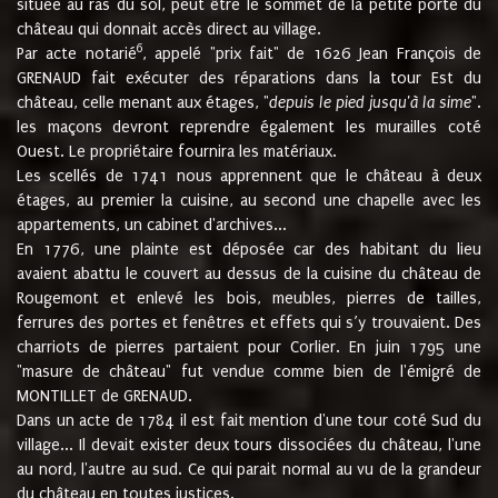
située au ras du sol, peut être le sommet de la petite porte du
château qui donnait accès direct au village.
6
Par acte notarié
, appelé "prix fait" de 1626 Jean François de
GRENAUD fait exécuter des réparations dans la tour Est du
château, celle menant aux étages, "
depuis le pied jusqu'à la sime
".
les maçons devront reprendre également les murailles coté
Ouest. Le propriétaire fournira les matériaux.
Les scellés de 1741 nous apprennent que le château à deux
étages, au premier la cuisine, au second une chapelle avec les
appartements, un cabinet d'archives...
En 1776, une plainte est déposée car des habitant du lieu
avaient abattu le couvert au dessus de la cuisine du château de
Rougemont et enlevé les bois, meubles, pierres de tailles,
ferrures des portes et fenêtres et effets qui s’y trouvaient. Des
charriots de pierres partaient pour Corlier. En juin 1795 une
"masure de château" fut vendue comme bien de l'émigré de
MONTILLET de GRENAUD.
Dans un acte de 1784 il est fait mention d'une tour coté Sud du
village... Il devait exister deux tours dissociées du château, l'une
au nord, l'autre au sud. Ce qui parait normal au vu de la grandeur
du château en toutes justices.