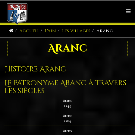
Accueil
L'Ain
Les villages
Aranc
Aranc
Histoire Aranc
Le patronyme Aranc à travers
les siècles
Aranc
1249
Arenc
1284
Arens