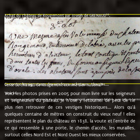
10
Achat du château de Rougemont par Joseph de GRENAUD
.
"l'an mil six cent soixante treze le ving neuvième jour du mois de novemb
nommé fut présent Messire Claude Guillaume de Moyriat chevalier baron de 
vend, purement simplement et irrevocablement a monseigneur monsieur Jose
et chavannes conseiller du roy au parlement de Bourgogne, present et accept
que le dit seigneur Baron de la Vellière a sur ses hommes, indivisables et fi
de la Velliere tout ainsi et comme le dit seigneur Baron et ses hauteurs e
présent......"
suivent les rentes, donation des terriers, etc... au prix de 880 livre louis d'or
Ci contre les signatures des vendeurs, acheteurs, témoins....
9.
vente du château de Rougemont comme bien national
Voici les photos prises en 2005 pour mon livre sur les seigneurs
"3ème lot
une mazure assez volumineuse du chateau de Rougemond, entierement delabré, avec près et hermitur
et seigneuries du plateau. Je n'ose y retourner de peur de ne
plus rien retrouver de ces vestiges historiques... Alors qu'à
quelques centaine de mètres on construit du vieux neuf ! elles
représentent le plan du château en 1838, la voute et l'entrée de
ce qui ressemble à une porte, le chemin d'accès, les murailles,
surtout celles Nord Est et Nord Ouest les mieux conservées.