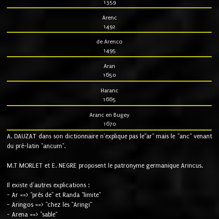
1359
Arenc
1492
de Arenco
1495
Aran
1650
Haranc
1665
Aranc en Bugey
1670
A. DAUZAT dans son dictionnaire n'explique pas le"ar" mais le "anc" venant
du pré-latin "ancum".
M.T MORLET et E. NEGRE proposent le patronyme germanique Arincus.
Il existe d'autres explications :
- Ar ==> "près de" et Randa "limite"
- Aringos ==> "chez les "Aringi"
- Arena ==> "sable"