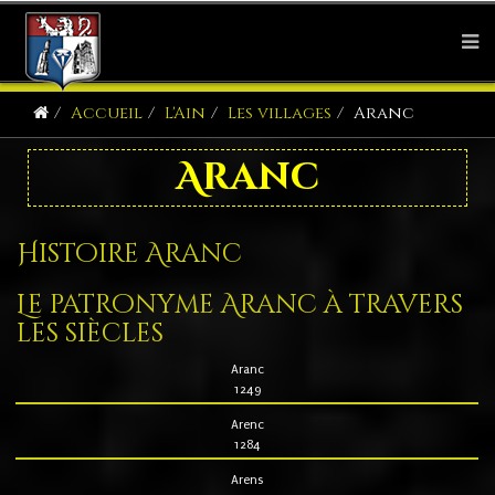
Accueil
L'Ain
Les villages
Aranc
Aranc
Histoire Aranc
Le patronyme Aranc à travers
les siècles
Aranc
1249
Arenc
1284
Arens