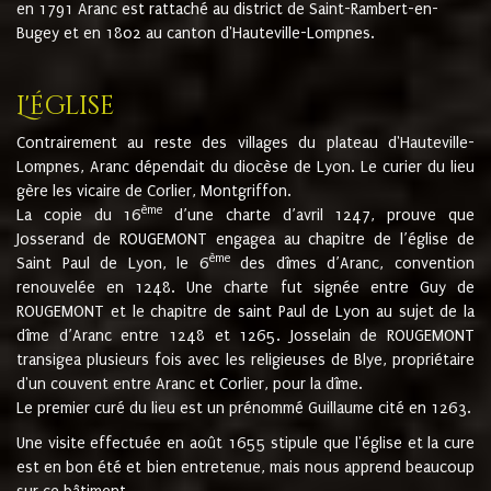
en 1791 Aranc est rattaché au district de Saint-Rambert-en-
Bugey et en 1802 au canton d'Hauteville-Lompnes.
L'église
Contrairement au reste des villages du plateau d'Hauteville-
Lompnes, Aranc dépendait du diocèse de Lyon. Le curier du lieu
gère les vicaire de Corlier, Montgriffon.
ème
La copie du 16
d’une charte d’avril 1247, prouve que
Josserand de ROUGEMONT engagea au chapitre de l’église de
ème
Saint Paul de Lyon, le 6
des dîmes d’Aranc, convention
renouvelée en 1248. Une charte fut signée entre Guy de
ROUGEMONT et le chapitre de saint Paul de Lyon au sujet de la
dîme d’Aranc entre 1248 et 1265. Josselain de ROUGEMONT
transigea plusieurs fois avec les religieuses de Blye, propriétaire
d'un couvent entre Aranc et Corlier, pour la dîme.
Le premier curé du lieu est un prénommé Guillaume cité en 1263.
Une visite effectuée en août 1655 stipule que l'église et la cure
est en bon été et bien entretenue, mais nous apprend beaucoup