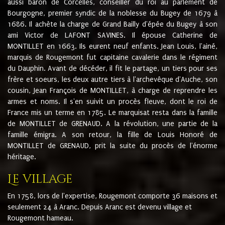
aussi baron de Corcelles, conseiller du roi au parlement de
Bourgogne, premier syndic de la noblesse du Bugey de 1679 à
1686. Il achète la charge de Grand Bailly d'épée du Bugey à son
ami Victor de LAFONT SAVINES. Il épouse Catherine de
MONTILLET en 1663. Ils eurent neuf enfants. Jean Louis, l'ainé,
marquis de Rougemont fut capitaine cavalerie dans le régiment
du Dauphin. Avant de décéder, il fit le partage, un tiers pour ses
frère et soeurs, les deux autre tiers à l'archevêque d'Auche, son
cousin, Jean François de MONTILLET, à charge de reprendre les
armes et noms. Il s'en suivit un procès fleuve, dont le roi de
France mis un terme en 1785. Le marquisat resta dans la famille
de MONTILLET de GRENAUD. A la révolution, une partie de la
famille émigra. A son retour, la fille de Louis Honoré de
MONTILLET de GRENAUD, prit la suite du procès de l'énorme
héritage.
Le village
En 1758, lors de l'expertise, Rougemont comporte 36 maisons et
seulement 24 à Aranc. Depuis Aranc est devenu village et
Rougemont hameau.