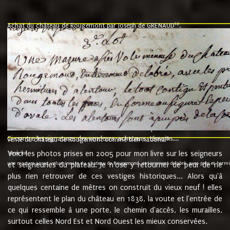
10
Achat du château de Rougemont par Joseph de GRENAUD
.
"l'an mil six cent soixante treze le ving neuvième jour du mois de novemb
nommé fut présent Messire Claude Guillaume de Moyriat chevalier baron de 
vend, purement simplement et irrevocablement a monseigneur monsieur Jose
et chavannes conseiller du roy au parlement de Bourgogne, present et accept
que le dit seigneur Baron de la Vellière a sur ses hommes, indivisables et fi
de la Velliere tout ainsi et comme le dit seigneur Baron et ses hauteurs e
présent......"
suivent les rentes, donation des terriers, etc... au prix de 880 livre louis d'or
Ci contre les signatures des vendeurs, acheteurs, témoins....
9.
vente du château de Rougemont comme bien national
Voici les photos prises en 2005 pour mon livre sur les seigneurs
"3ème lot
une mazure assez volumineuse du chateau de Rougemond, entierement delabré, avec près et hermitur
et seigneuries du plateau. Je n'ose y retourner de peur de ne
plus rien retrouver de ces vestiges historiques... Alors qu'à
quelques centaine de mètres on construit du vieux neuf ! elles
représentent le plan du château en 1838, la voute et l'entrée de
ce qui ressemble à une porte, le chemin d'accès, les murailles,
surtout celles Nord Est et Nord Ouest les mieux conservées.