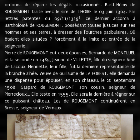
ordonna de réparer les dégâts occasionnés. Barthélémy de
ROUGEMONT traite avec le sire de THOIRE le 03 juin 1304. Par
3
lettres patentes du 09/11/1319
, ce dernier accorda à
Bartholomé de ROUGEMONT, possédant toutes justices sur ses
hommes et ses terres, à dresser des fourches patibulaires. Où
étaient-elles situées ? forcément à la limite et entrée de la
seigneurie.
Pierre de ROUGEMONT eut deux épouses, Bernarde de MONTLUEL
et la seconde en 1485, Jeanne de VILLETTE, fille du seigneur Amé
de Lacoux. Henriette, leur fille, fut la dernière représentante de
la branche aînée. Veuve de Guillaume de LA FOREST, elle demanda
une dispense pour épouser, en son château, le 28 septembre
1508, Gaspard de ROUGEMONT, son cousin, seigneur de
Pierrecloux... Elle teste en 1555. Elle sera la dernière à régner sur
ce puissant château. Les de ROUGEMONT continuèrent en
Bresse, seigneur de Vernaux.