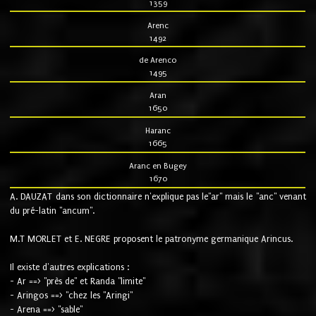
1359
Arenc
1492
de Arenco
1495
Aran
1650
Haranc
1665
Aranc en Bugey
1670
A. DAUZAT dans son dictionnaire n'explique pas le"ar" mais le "anc" venant
du pré-latin "ancum".
M.T MORLET et E. NEGRE proposent le patronyme germanique Arincus.
Il existe d'autres explications :
- Ar ==> "près de" et Randa "limite"
- Aringos ==> "chez les "Aringi"
- Arena ==> "sable"