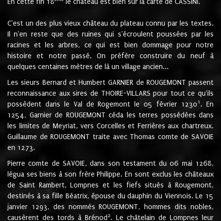
En cette fin 18
le château est bien sur la carte de CASSINI.
C'est un des plus vieux château du plateau connu par les textes.
Il n'en reste que des ruines qui s'écroulent poussées par les
racines et les arbres, ce qui est bien dommage pour notre
histoire et notre passé. On préfère construire du neuf à
quelques centaines mètres de là un village ancien...
Les sieurs Bernard et Humbert GARNIER de ROUGEMONT passent
reconnaissance aux sires de THOIRE-VILLARS pour tout ce qu'ils
1
possèdent dans le Val de Rogemont le 05 février 1230
. En
1254, Garnier de ROUGEMONT céda les terres possédées dans
les limites de Meyriat, vers Corcelles et Ferrières aux chartreux.
Guillaume de ROUGEMONT traite avec Thomas comte de SAVOIE
en 1273.
Pierre comte de SAVOIE, dans son testament du 06 mai 1268,
légua ses biens à son frère Philippe. En sont exclus les châteaux
de Saint Rambert, Lompnes et les fiefs situés à Rougemont,
destinés à sa fille Béatrix, épouse du dauphin du Viennois. Le 15
janvier 1293, des nommés ROUGEMONT, hommes dits nobles,
2
causèrent des tords à Brénod
. Le châtelain de Lompnes leur