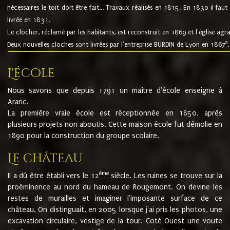
nécessaires le toit doit être fait... Travaux réalisés en 1815. En 1830 il faut
livrée en 1831.
Le clocher, réclamé par les habitants, est reconstruit en 1869 et l'église agr
8
Deux nouvelles cloches sont livrées par l'entreprise BURDIN de Lyon en 1867
.
L'école
Nous savons que depuis 1791 un maître d'école enseigne à
Aranc.
La première vraie école est réceptionnée en 1850, après
plusieurs projets non aboutis. Cette maison école fut démolie en
1890 pour la construction du groupe scolaire.
Le château
ème
Il a dû être établi vers le 12
siècle. Les ruines se trouve sur la
proéminence au nord du hameau de Rougemont. On devine les
restes de murailles et imaginer l'imposante surface de ce
château. On distinguait, en 2005 lorsque j'ai pris les photos, une
excavation circulaire, vestige de la tour. Coté Ouest une voute