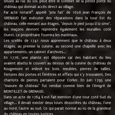
située au ras du sol, peut être le sommet de la petite porte du
château qui donnait accès direct au village.
6
Par acte notarié
, appelé "prix fait" de 1626 Jean François de
GRENAUD fait exécuter des réparations dans la tour Est du
château, celle menant aux étages, "
depuis le pied jusqu'à la sime
".
les maçons devront reprendre également les murailles coté
Ouest. Le propriétaire fournira les matériaux.
Les scellés de 1741 nous apprennent que le château à deux
étages, au premier la cuisine, au second une chapelle avec les
appartements, un cabinet d'archives...
En 1776, une plainte est déposée car des habitant du lieu
avaient abattu le couvert au dessus de la cuisine du château de
Rougemont et enlevé les bois, meubles, pierres de tailles,
ferrures des portes et fenêtres et effets qui s’y trouvaient. Des
charriots de pierres partaient pour Corlier. En juin 1795 une
"masure de château" fut vendue comme bien de l'émigré de
MONTILLET de GRENAUD.
Dans un acte de 1784 il est fait mention d'une tour coté Sud du
village... Il devait exister deux tours dissociées du château, l'une
au nord, l'autre au sud. Ce qui parait normal au vu de la grandeur
du château en toutes justices.