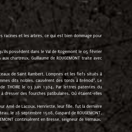
les racines et les arbres, ce qui est bien dommage pour
'ils possèdent dans le Val de Rogemont le 05 février
es aux chartreux. Guillaume de ROUGEMONT traite avec
teaux de Saint Rambert, Lompnes et les fiefs situés à
2
mmes dits nobles, causèrent des tords à Brénod
. Le
de THOIRE le 03 juin 1304. Par lettres patentes du
 dresser des fourches patibulaires. Où étaient-elles
Amé de Lacoux. Henriette, leur fille, fut la dernière
hâteau, le 28 septembre 1508, Gaspard de ROUGEMONT,
ROUGEMONT continuèrent en Bresse, seigneur de Vernaux.