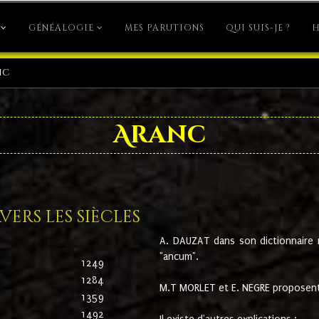
GÉNÉALOGIE
MES PARUTIONS
QUI SUIS-JE ?
H
nc
Aranc
ers les siècles
A. DAUZAT dans son dictionnaire n'
"ancum".
1249
1284
M.T MORLET et E. NEGRE proposent
1359
1492