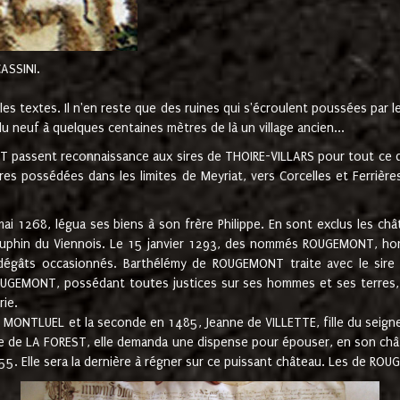
CASSINI.
es textes. Il n'en reste que des ruines qui s'écroulent poussées par 
u neuf à quelques centaines mètres de là un village ancien...
passent reconnaissance aux sires de THOIRE-VILLARS pour tout ce qu
es possédées dans les limites de Meyriat, vers Corcelles et Ferrièr
 1268, légua ses biens à son frère Philippe. En sont exclus les châ
dauphin du Viennois. Le 15 janvier 1293, des nommés ROUGEMONT, ho
dégâts occasionnés. Barthélémy de ROUGEMONT traite avec le sire 
UGEMONT, possédant toutes justices sur ses hommes et ses terres, à
rie.
NTLUEL et la seconde en 1485, Jeanne de VILLETTE, fille du seigneur 
ume de LA FOREST, elle demanda une dispense pour épouser, en son c
1555. Elle sera la dernière à régner sur ce puissant château. Les de 