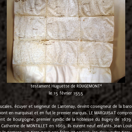
4
testament Huguette de ROUGEMONT
le 15 février 1555
cales, écuyer et seigneur de Lantenay, devint coseigneur de la bar
ont en marquisat et en fut le premier marquis. LE MARQUISAT comprenait
ement de Bourgogne, premier syndic de la noblesse du Bugey de 1679 à
Catherine de MONTILLET en 1663. Ils eurent neuf enfants. Jean Louis,