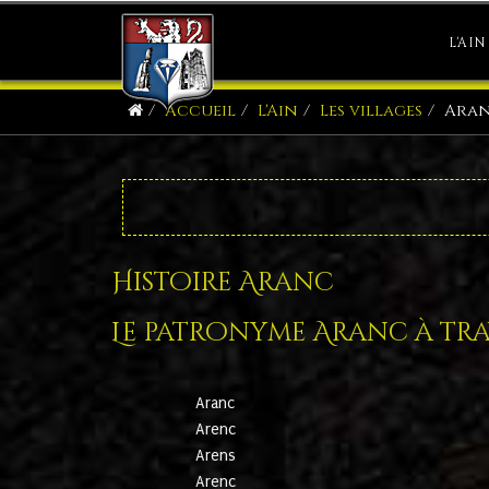
L'AIN
Accueil
L'Ain
Les villages
Ara
Histoire Aranc
Le patronyme Aranc à trav
Aranc
Arenc
Arens
Arenc