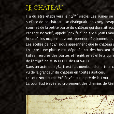
Le château
ème
Il a dû être établi vers le 12
siècle. Les ruines s
surface de ce château. On distinguait, en 2005 lorsque
sommet de la petite porte du château qui donnait accès
6
Par acte notarié
, appelé "prix fait" de 1626 Jean Fra
la sime
". les maçons devront reprendre également les m
Les scellés de 1741 nous apprennent que le château à 
En 1776, une plainte est déposée car des habitant d
tailles, ferrures des portes et fenêtres et effets qui
de l'émigré de MONTILLET de GRENAUD.
Dans un acte de 1784 il est fait mention d'une tour co
vu de la grandeur du château en toutes justices.
La tour Nord aurait été érigée sur le pré de la Tour.
La tour Sud élevée au croisement des chemins de Rés