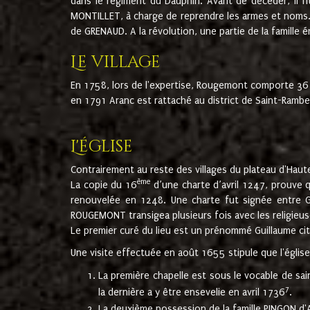
dans le régiment du Dauphin. Avant de décéder, il fi
MONTILLET, à charge de reprendre les armes et noms. I
de GRENAUD. A la révolution, une partie de la famille 
Le village
En 1758, lors de l'expertise, Rougemont comporte 36
en 1791 Aranc est rattaché au district de Saint-Ram
L'église
Contrairement au reste des villages du plateau d'Haute
ème
La copie du 16
d’une charte d’avril 1247, prouve 
renouvelée en 1248. Une charte fut signée entre G
ROUGEMONT transigea plusieurs fois avec les religieuse
Le premier curé du lieu est un prénommé Guillaume ci
Une visite effectuée en août 1655 stipule que l'églis
La première chapelle est sous le vocable de s
7
la dernière a y être ensevelie en avril 1736
.
La deuxième possession de la famille PINGON d'A