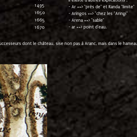
Il existe d'autres explications :
1495
- Ar ==> "près de" et Randa "limite"
1650
- Aringos ==> "chez les "Aringi"
1665
- Arena ==> "sable"
- ar ==> point d'eau.
1670
cesseurs dont le château, sise non pas à Aranc, mais dans le hameau 