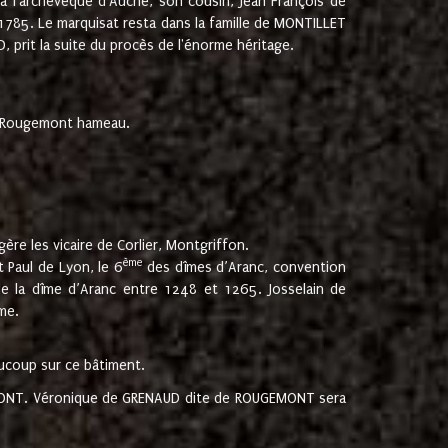
 à l'archevêque d'Auche, son cousin, Jean François de
 1785. Le marquisat resta dans la famille de MONTILLET
, prit la suite du procès de l'énorme héritage.
et Rougemont hameau.
ère les vicaire de Corlier, Montgriffon.
ème
 Paul de Lyon, le 6
des dîmes d’Aranc, convention
e la dîme d’Aranc entre 1248 et 1265. Josselain de
me.
aucoup sur ce bâtiment.
UGEMONT. Véronique de GRENAUD dite de ROUGEMONT sera