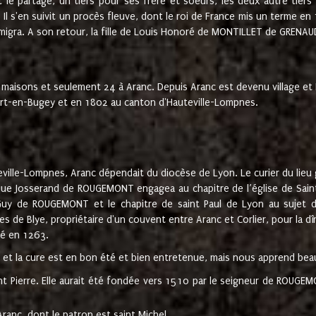
t le partage, un tiers pour ses frère et soeurs, les deux autre tiers
l s'en suivit un procès fleuve, dont le roi de France mis un terme en
émigra. A son retour, la fille de Louis Honoré de MONTILLET de GRENAUD
 maisons et seulement 24 à Aranc. Depuis Aranc est devenu village 
bert-en-Bugey et en 1802 au canton d'Hauteville-Lompnes.
ville-Lompnes, Aranc dépendait du diocèse de Lyon. Le curier du lieu g
que Josserand de ROUGEMONT engagea au chapitre de l’église de Saint
uy de ROUGEMONT et le chapitre de saint Paul de Lyon au sujet d
s de Blye, propriétaire d'un couvent entre Aranc et Corlier, pour la dî
té en 1263.
e et la cure est en bon été et bien entretenue, mais nous apprend be
aint Pierre. Elle aurait été fondée vers 1510 par le seigneur de RO
ranc, dont le patron est saint Michel.