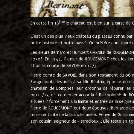
ème
En cette fin 18
le château est bien sur la carte de 
C'est un des plus vieux château du plateau connu par l
notre histoire et notre passé. On préfère construire d
Les sieurs Bernard et Humbert GARNIER de ROUGEMONT 
1
1230
. En 1254, Garnier de ROUGEMONT céda les terr
Thomas comte de SAVOIE en 1273.
Pierre comte de SAVOIE, dans son testament du 06 mai
Rougemont, destinés à sa fille Béatrix, épouse du 
châtelain de Lompnes leur ordonna de réparer les 
3
09/11/1319
, ce dernier accorda à Bartholomé de RO
situées ? forcément à la limite et entrée de la seigneu
Pierre de ROUGEMONT eut deux épouses, Bernarde de MO
représentante de la branche aînée. Veuve de Guilla
son cousin, seigneur de Pierrecloux... Elle teste en 