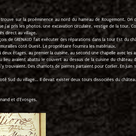
e trouve sur la proéminence au nord du hameau de Rougemont. On dev
 j'ai pris les photos, une excavation circulaire, vestige de la tour. 
 direct au village.
nçois de GRENAUD fait exécuter des réparations dans la tour Est du ch
urailles coté Ouest. Le propriétaire fournira les matériaux.
deux étages, au premier la cuisine, au second une chapelle avec les a
u lieu avaient abattu le couvert au dessus de la cuisine du château 
 s’y trouvaient. Des charriots de pierres partaient pour Corlier. En 
té Sud du village... Il devait exister deux tours dissociées du château,
inand et d'Evosges.