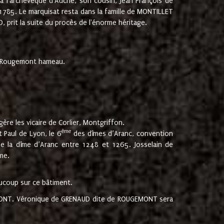
 à l'archevêque d'Auche, son cousin, Jean François de
 1785. Le marquisat resta dans la famille de MONTILLET
, prit la suite du procès de l'énorme héritage.
et Rougemont hameau.
ère les vicaire de Corlier, Montgriffon.
ème
 Paul de Lyon, le 6
des dîmes d’Aranc, convention
e la dîme d’Aranc entre 1248 et 1265. Josselain de
me.
aucoup sur ce bâtiment.
UGEMONT. Véronique de GRENAUD dite de ROUGEMONT sera