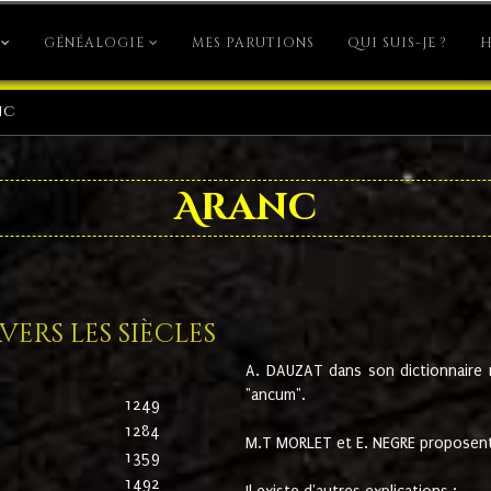
GÉNÉALOGIE
MES PARUTIONS
QUI SUIS-JE ?
H
nc
Aranc
ers les siècles
A. DAUZAT dans son dictionnaire n'
"ancum".
1249
1284
M.T MORLET et E. NEGRE proposent
1359
1492