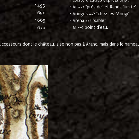
Il existe d'autres explications :
1495
- Ar ==> "près de" et Randa "limite"
1650
- Aringos ==> "chez les "Aringi"
1665
- Arena ==> "sable"
- ar ==> point d'eau.
1670
cesseurs dont le château, sise non pas à Aranc, mais dans le hameau 