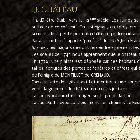
Le château
ème
Il a dû être établi vers le 12
siècle. Les ruines s
surface de ce château. On distinguait, en 2005 lorsque
sommet de la petite porte du château qui donnait accès
6
Par acte notarié
, appelé "prix fait" de 1626 Jean Fra
la sime
". les maçons devront reprendre également les m
Les scellés de 1741 nous apprennent que le château à 
En 1776, une plainte est déposée car des habitant d
tailles, ferrures des portes et fenêtres et effets qui
de l'émigré de MONTILLET de GRENAUD.
Dans un acte de 1784 il est fait mention d'une tour co
vu de la grandeur du château en toutes justices.
La tour Nord aurait été érigée sur le pré de la Tour.
La tour Sud élevée au croisement des chemins de Rés