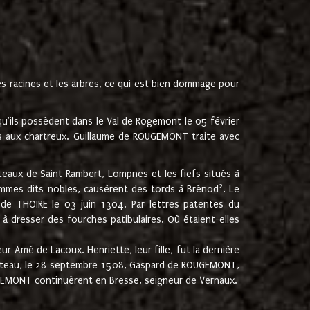
les racines et les arbres, ce qui est bien dommage pour
'ils possèdent dans le Val de Rogemont le 05 février
es aux chartreux. Guillaume de ROUGEMONT traite avec
teaux de Saint Rambert, Lompnes et les fiefs situés à
2
mmes dits nobles, causèrent des tords à Brénod
. Le
de THOIRE le 03 juin 1304. Par lettres patentes du
 dresser des fourches patibulaires. Où étaient-elles
Amé de Lacoux. Henriette, leur fille, fut la dernière
hâteau, le 28 septembre 1508, Gaspard de ROUGEMONT,
ROUGEMONT continuèrent en Bresse, seigneur de Vernaux.