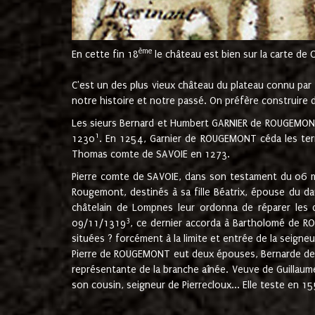
ème
En cette fin 18
le château est bien sur la carte de 
C'est un des plus vieux château du plateau connu par l
notre histoire et notre passé. On préfère construire d
Les sieurs Bernard et Humbert GARNIER de ROUGEMONT 
1
1230
. En 1254, Garnier de ROUGEMONT céda les terr
Thomas comte de SAVOIE en 1273.
Pierre comte de SAVOIE, dans son testament du 06 mai
Rougemont, destinés à sa fille Béatrix, épouse du 
châtelain de Lompnes leur ordonna de réparer les 
3
09/11/1319
, ce dernier accorda à Bartholomé de RO
situées ? forcément à la limite et entrée de la seigneu
Pierre de ROUGEMONT eut deux épouses, Bernarde de MO
représentante de la branche aînée. Veuve de Guilla
son cousin, seigneur de Pierrecloux... Elle teste en 