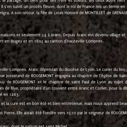
t le partage, un tiers pour ses frère et soeurs, les deux autre tiers
l s'en suivit un procès fleuve, dont le roi de France mis un terme en
émigra. A son retour, la fille de Louis Honoré de MONTILLET de GRENAUD
 maisons et seulement 24 à Aranc. Depuis Aranc est devenu village 
bert-en-Bugey et en 1802 au canton d'Hauteville-Lompnes.
ville-Lompnes, Aranc dépendait du diocèse de Lyon. Le curier du lieu g
que Josserand de ROUGEMONT engagea au chapitre de l’église de Saint
uy de ROUGEMONT et le chapitre de saint Paul de Lyon au sujet d
s de Blye, propriétaire d'un couvent entre Aranc et Corlier, pour la dî
té en 1263.
e et la cure est en bon été et bien entretenue, mais nous apprend be
aint Pierre. Elle aurait été fondée vers 1510 par le seigneur de RO
ranc, dont le patron est saint Michel.