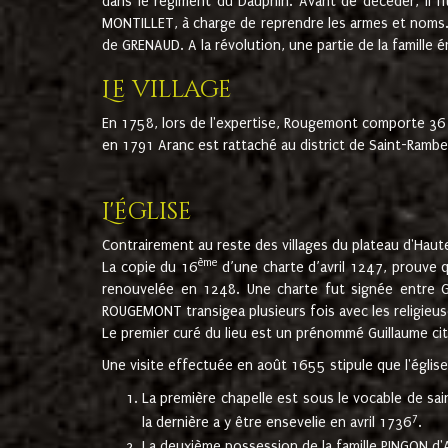
dans le régiment du Dauphin. Avant de décéder, il fi
MONTILLET, à charge de reprendre les armes et noms. I
de GRENAUD. A la révolution, une partie de la famille 
Le village
En 1758, lors de l'expertise, Rougemont comporte 36
en 1791 Aranc est rattaché au district de Saint-Ram
L'église
Contrairement au reste des villages du plateau d'Haute
ème
La copie du 16
d’une charte d’avril 1247, prouve 
renouvelée en 1248. Une charte fut signée entre G
ROUGEMONT transigea plusieurs fois avec les religieuse
Le premier curé du lieu est un prénommé Guillaume ci
Une visite effectuée en août 1655 stipule que l'églis
La première chapelle est sous le vocable de s
7
la dernière a y être ensevelie en avril 1736
.
La deuxième possession de la famille PINGON d'A