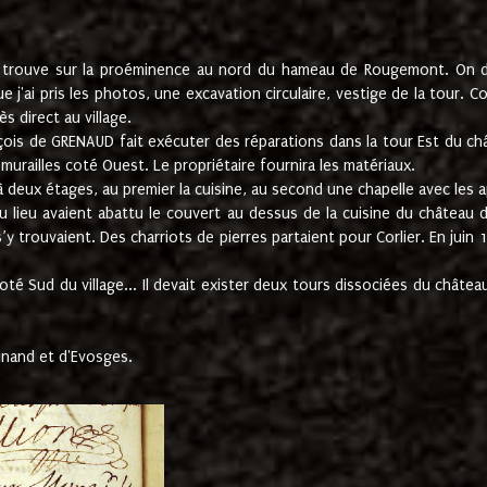
e trouve sur la proéminence au nord du hameau de Rougemont. On dev
 j'ai pris les photos, une excavation circulaire, vestige de la tour. 
 direct au village.
nçois de GRENAUD fait exécuter des réparations dans la tour Est du ch
urailles coté Ouest. Le propriétaire fournira les matériaux.
deux étages, au premier la cuisine, au second une chapelle avec les a
u lieu avaient abattu le couvert au dessus de la cuisine du château 
 s’y trouvaient. Des charriots de pierres partaient pour Corlier. En 
té Sud du village... Il devait exister deux tours dissociées du château,
inand et d'Evosges.