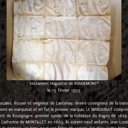
4
testament Huguette de ROUGEMONT
le 15 février 1555
cales, écuyer et seigneur de Lantenay, devint coseigneur de la bar
ont en marquisat et en fut le premier marquis. LE MARQUISAT comprenait
ement de Bourgogne, premier syndic de la noblesse du Bugey de 1679 à
Catherine de MONTILLET en 1663. Ils eurent neuf enfants. Jean Louis,