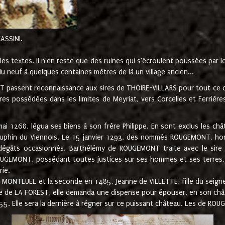
CASSINI.
es textes. Il n'en reste que des ruines qui s'écroulent poussées par 
u neuf à quelques centaines mètres de là un village ancien...
passent reconnaissance aux sires de THOIRE-VILLARS pour tout ce qu
es possédées dans les limites de Meyriat, vers Corcelles et Ferrièr
 1268, légua ses biens à son frère Philippe. En sont exclus les châ
dauphin du Viennois. Le 15 janvier 1293, des nommés ROUGEMONT, ho
dégâts occasionnés. Barthélémy de ROUGEMONT traite avec le sire 
UGEMONT, possédant toutes justices sur ses hommes et ses terres, à
rie.
NTLUEL et la seconde en 1485, Jeanne de VILLETTE, fille du seigneur 
ume de LA FOREST, elle demanda une dispense pour épouser, en son c
1555. Elle sera la dernière à régner sur ce puissant château. Les de 