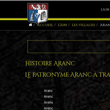
L'AIN
Accueil
L'Ain
Les villages
Ara
Histoire Aranc
Le patronyme Aranc à trav
Aranc
Arenc
Arens
Arenc